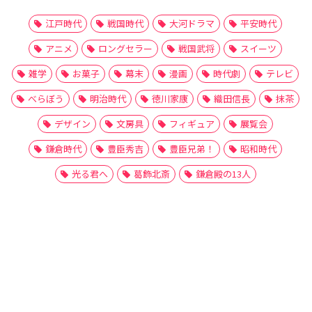
江戸時代
戦国時代
大河ドラマ
平安時代
アニメ
ロングセラー
戦国武将
スイーツ
雑学
お菓子
幕末
漫画
時代劇
テレビ
べらぼう
明治時代
徳川家康
織田信長
抹茶
デザイン
文房具
フィギュア
展覧会
鎌倉時代
豊臣秀吉
豊臣兄弟！
昭和時代
光る君へ
葛飾北斎
鎌倉殿の13人