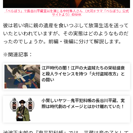
「べらぼう」で長谷川平蔵宣以を演じる中村隼人さん （大河ドラマ「べらぼう」公式
サイトより）©NHK
彼は若い頃に親の遺産を食いつぶして放蕩生活を送って
いたといわれていますが、その実態はどのようなものだ
ったのでしょうか。前編・後編に分けて解説します。
※関連記事：
江戸時代の闇！江戸の大盗賊たちの栄枯盛衰
と殺人ライセンスを持つ「火付盗賊改方」と
の闘い
小賢しいヤツ…鬼平犯科帳の長谷川平蔵、実
際は時代劇のイメージとはかけ離れていた！
池波正太郎の『鬼平犯科帳』では、平蔵は妾の子として