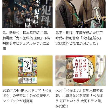
鬼、新時代！松本幸四郎 主演、
鬼平・長谷川平蔵が務めた江戸
劇場版「鬼平犯科帳 血闘」予告
時代の特別警察「火付盗賊改」
映像＆本ビジュアルがついに公
実は意外と権限が弱かった？
開
2025年のNHK大河ドラマ「べら
大河『べらぼう』登場人物の衣
ぼう」の予習に！公式の歴史ハ
装、小道具などを展示「べらぼ
ンドブックが新発売
う 江戸たいとう 大河ドラマ館」
が開館！