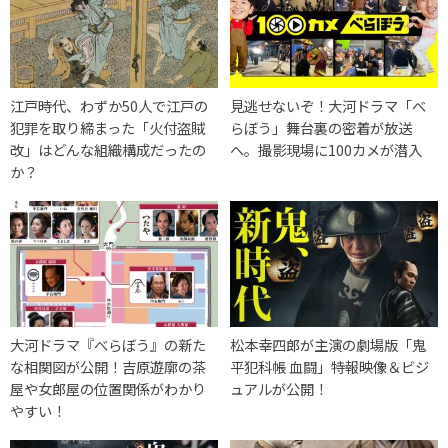
江戸時代、わずか50人で江戸の
見逃せないぞ！大河ドラマ「べ
犯罪を取り締まった「火付盗賊
らぼう」舞台裏の密着が放送
改」はどんな組織構成だったの
へ。撮影現場に100カメが潜入
か？
大河ドラマ『べらぼう』の新た
松本幸四郎が主演の劇場版「鬼
な相関図が公開！吉原遊廓の茶
平犯科帳 血闘」特報映像＆ビジ
屋や女郎屋の位置関係がわかり
ュアルが公開！
やすい！