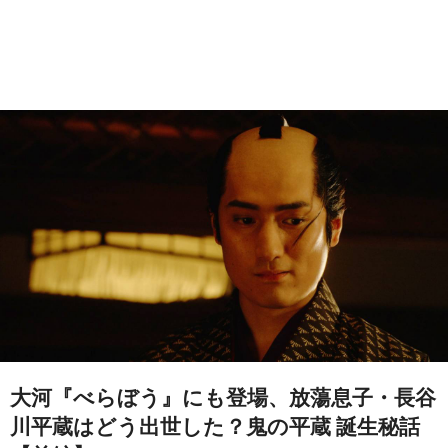
大河『べらぼう』にも登場、放蕩息子・長谷
川平蔵はどう出世した？鬼の平蔵 誕生秘話