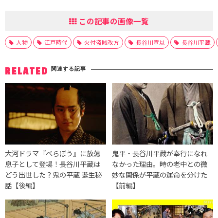
この記事の画像一覧
人物
江戸時代
火付盗賊改方
長谷川宣以
長谷川平蔵
関連する記事
RELATED
大河ドラマ『べらぼう』に放蕩
鬼平・長谷川平蔵が奉行になれ
息子として登場！長谷川平蔵は
なかった理由。時の老中との微
どう出世した？鬼の平蔵 誕生秘
妙な関係が平蔵の運命を分けた
話【後編】
【前編】