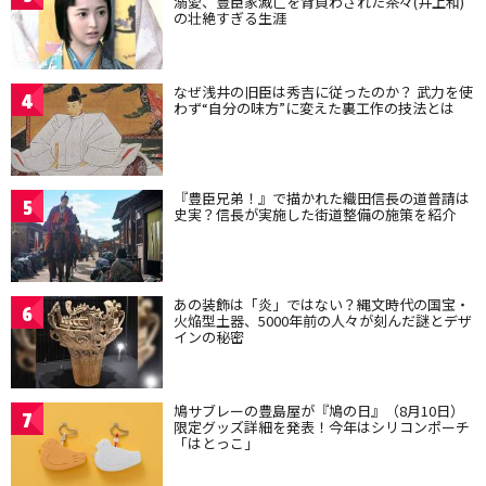
溺愛、豊臣家滅亡を背負わされた茶々(井上和)
の壮絶すぎる生涯
なぜ浅井の旧臣は秀吉に従ったのか？ 武力を使
4
わず“自分の味方”に変えた裏工作の技法とは
『豊臣兄弟！』で描かれた織田信長の道普請は
5
史実？信長が実施した街道整備の施策を紹介
あの装飾は「炎」ではない？縄文時代の国宝・
6
火焔型土器、5000年前の人々が刻んだ謎とデザ
インの秘密
鳩サブレーの豊島屋が『鳩の日』（8月10日）
7
限定グッズ詳細を発表！今年はシリコンポーチ
「はとっこ」