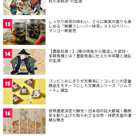
ねた実務派”の生涯
しっかり抹茶の味わい、さらに果実の香りも楽
13
しめる「無糖フレーバー抹茶」ストロベリー、
マンゴー新発売
【豊臣兄弟！】2度の改易から復活した武将・
14
多賀秀種とは？豊臣秀長に仕えた半年間と波乱
の生涯
コンビニおにぎりが文房具に！コンビニの定番
15
商品をモチーフにした文房具シリーズ『ジムマ
ート』誕生
世界遺産決定で脚光！日本初の巨大都城・藤原
16
京を創り上げた知られざる女帝・持統天皇の凄
絶な執念