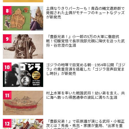
土偶なりきりパーカーも！青森の縄文遺跡群で
8
発掘された土偶がモチーフのキュートなグッズ
が新発売
『豊臣兄弟！』小一郎の5万の大軍に徹底抗
9
戦！切腹覚悟で長宗我部元親に降伏を迫った武
将・谷忠澄の生涯
ゴジラの咆哮で目覚める朝…1954年公開『ゴジ
10
ラ』の貴重音源を搭載した「ゴジラ音声目覚ま
し時計」が新発売
村上水軍を率いた戦国武将！幼い弟を支え、共
11
に海へ散った得居通幸の波乱に満ちた生涯
『豊臣兄弟！』で萩原護が演じる武将・小堀正
12
次とは？秀長・秀吉・家康が重用、“出家を重