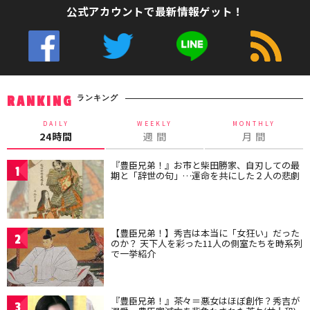
公式アカウントで最新情報ゲット！
ランキング
RANKING
DAILY
WEEKLY
MONTHLY
24時間
週 間
月 間
『豊臣兄弟！』お市と柴田勝家、自刃しての最
1
期と「辞世の句」…運命を共にした２人の悲劇
【豊臣兄弟！】秀吉は本当に「女狂い」だった
2
のか？ 天下人を彩った11人の側室たちを時系列
で一挙紹介
『豊臣兄弟！』茶々＝悪女はほぼ創作？秀吉が
3