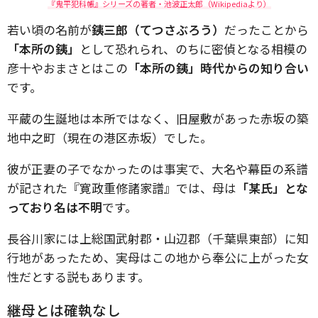
『鬼平犯科帳』シリーズの著者・池波正太郎（Wikipediaより）
若い頃の名前が
銕三郎（てつさぶろう）
だったことから
「本所の銕」
として恐れられ、のちに密偵となる相模の
彦十やおまさとはこの
「本所の銕」時代からの知り合い
です。
平蔵の生誕地は本所ではなく、旧屋敷があった赤坂の築
地中之町（現在の港区赤坂）でした。
彼が正妻の子でなかったのは事実で、大名や幕臣の系譜
が記された『寛政重修諸家譜』では、母は
「某氏」とな
っており名は不明
です。
長谷川家には上総国武射郡・山辺郡（千葉県東部）に知
行地があったため、実母はこの地から奉公に上がった女
性だとする説もあります。
継母とは確執なし