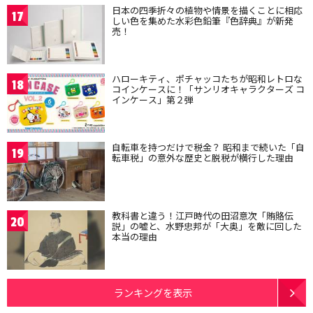
日本の四季折々の植物や情景を描くことに相応
17
しい色を集めた水彩色鉛筆『色辞典』が新発
売！
ハローキティ、ポチャッコたちが昭和レトロな
18
コインケースに！「サンリオキャラクターズ コ
インケース」第２弾
自転車を持つだけで税金？ 昭和まで続いた「自
19
転車税」の意外な歴史と脱税が横行した理由
教科書と違う！江戸時代の田沼意次「賄賂伝
20
説」の嘘と、水野忠邦が「大奥」を敵に回した
本当の理由
ランキングを表示