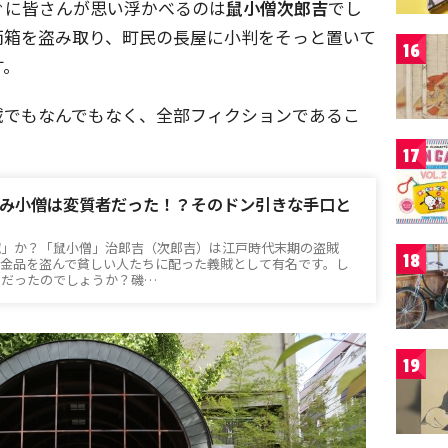
ぐに皆さんが思い浮かべるのは
鼠小僧次郎吉
でし
両箱を盗み取り、町民の長屋に小判をそっと置いて
16
す。
賊でもなんでもなく、全部フィクションであるこ
17
み小僧は変質者だった！？そのドン引きな手口と
賊」か？「鼠小僧」治郎吉（次郎吉）は江戸時代末期の盗賊
18
ら金品を盗んで貧しい人たちに配った義賊として有名です。し
うだったのでしょうか？磯…
19