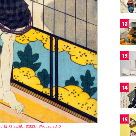
12
13
14
15
僧（2代目歌川豊国画）Wikipediaより