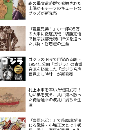
森の縄文遺跡群で発掘された
土偶がモチーフのキュートな
グッズが新発売
『豊臣兄弟！』小一郎の5万
の大軍に徹底抗戦！切腹覚悟
で長宗我部元親に降伏を迫っ
た武将・谷忠澄の生涯
ゴジラの咆哮で目覚める朝…
1954年公開『ゴジラ』の貴重
音源を搭載した「ゴジラ音声
目覚まし時計」が新発売
村上水軍を率いた戦国武将！
幼い弟を支え、共に海へ散っ
た得居通幸の波乱に満ちた生
涯
『豊臣兄弟！』で萩原護が演
じる武将・小堀正次とは？秀
長・秀吉・家康が重用、“出