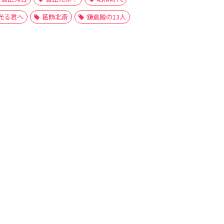
光る君へ
葛飾北斎
鎌倉殿の13人