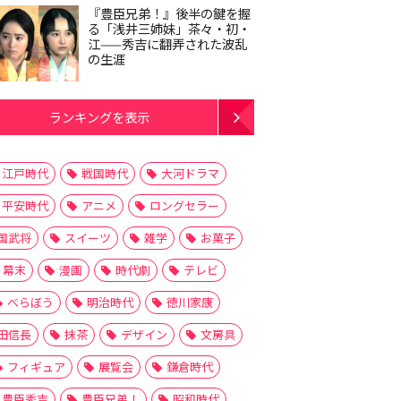
『豊臣兄弟！』後半の鍵を握
る「浅井三姉妹」茶々・初・
江——秀吉に翻弄された波乱
の生涯
ランキングを表示
江戸時代
戦国時代
大河ドラマ
平安時代
アニメ
ロングセラー
国武将
スイーツ
雑学
お菓子
幕末
漫画
時代劇
テレビ
べらぼう
明治時代
徳川家康
田信長
抹茶
デザイン
文房具
フィギュア
展覧会
鎌倉時代
豊臣秀吉
豊臣兄弟！
昭和時代