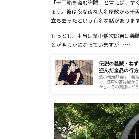
「千両箱を盗む盗賊」と言えば、す
ょう。彼は夜な夜な大名屋敷から千
立ち去ったという有名な話がありま
もっとも、本当は鼠小僧次郎吉は義
とが明らかになっていますが……。
伝説の義賊・ねず
盗んだ金品の行方
鼠小僧治郎吉は「義
で、江戸の富裕層か
かし、その実態はど