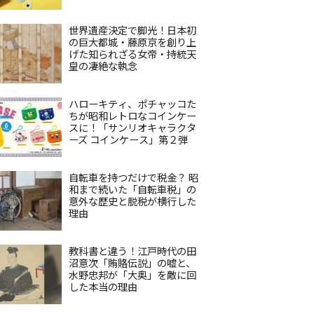
世界遺産決定で脚光！日本初
の巨大都城・藤原京を創り上
げた知られざる女帝・持統天
皇の凄絶な執念
ハローキティ、ポチャッコた
ちが昭和レトロなコインケー
スに！「サンリオキャラクタ
ーズ コインケース」第２弾
自転車を持つだけで税金？ 昭
和まで続いた「自転車税」の
意外な歴史と脱税が横行した
理由
教科書と違う！江戸時代の田
沼意次「賄賂伝説」の嘘と、
水野忠邦が「大奥」を敵に回
した本当の理由