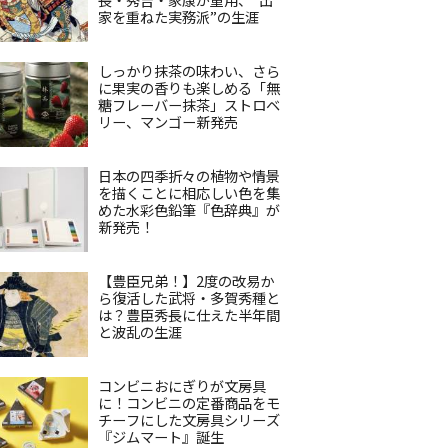
家を重ねた実務派”の生涯
しっかり抹茶の味わい、さら
に果実の香りも楽しめる「無
糖フレーバー抹茶」ストロベ
リー、マンゴー新発売
日本の四季折々の植物や情景
を描くことに相応しい色を集
めた水彩色鉛筆『色辞典』が
新発売！
【豊臣兄弟！】2度の改易か
ら復活した武将・多賀秀種と
は？豊臣秀長に仕えた半年間
と波乱の生涯
コンビニおにぎりが文房具
に！コンビニの定番商品をモ
チーフにした文房具シリーズ
『ジムマート』誕生