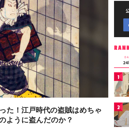
RAN
DA
2
1
2
った！江戸時代の盗賊はめちゃ
のように盗んだのか？