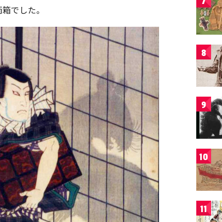
7
両箱でした。
8
9
10
11