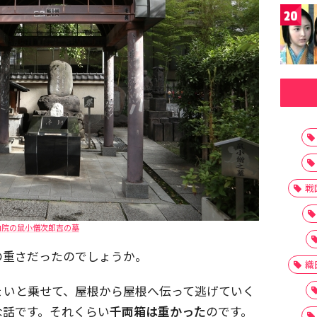
20
戦
向院の鼠小僧次郎吉の墓
の重さだったのでしょうか。
織
ょいと乗せて、屋根から屋根へ伝って逃げていく
な話です。それくらい
千両箱は重かった
のです。