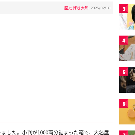
歴史 好き太郎
2025/02/18
3
4
5
6
ました。小判が1000両分詰まった箱で、大名屋