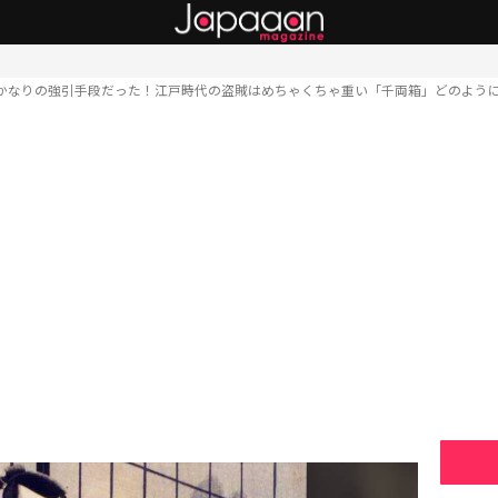
かなりの強引手段だった！江戸時代の盗賊はめちゃくちゃ重い「千両箱」どのよう