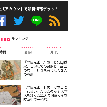
公式アカウントで最新情報ゲット！
ランキング
KING
ILY
WEEKLY
MONTHLY
4時間
週 間
月 間
『豊臣兄弟！』お市と柴田勝
家、自刃しての最期と「辞世
の句」…運命を共にした２人
の悲劇
【豊臣兄弟！】秀吉は本当に
「女狂い」だったのか？ 天下
人を彩った11人の側室たちを
時系列で一挙紹介