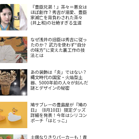
『豊臣兄弟！』茶々＝悪女は
ほぼ創作？秀吉が溺愛、豊臣
家滅亡を背負わされた茶々
(井上和)の壮絶すぎる生涯
なぜ浅井の旧臣は秀吉に従っ
たのか？ 武力を使わず“自分
の味方”に変えた裏工作の技
法とは
あの装飾は「炎」ではない？
縄文時代の国宝・火焔型土
器、5000年前の人々が刻んだ
謎とデザインの秘密
鳩サブレーの豊島屋が『鳩の
日』（8月10日）限定グッズ
詳細を発表！今年はシリコン
ポーチ「はとっこ」
土偶なりきりパーカーも！青