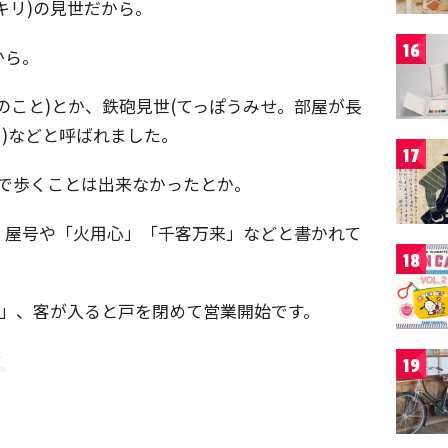
キリ)の見世だから。
16
から。
のこと)とか、鉄砲見世(てっぽうみせ。部屋が長
)などと呼ばれました。
17
んで歩くことは出来なかったとか。
、屋号や「火用心」「千客万来」などと書かれて
18
)」、客が入ると戸を閉めて営業開始です。
？
19