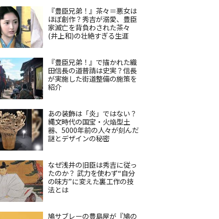
『豊臣兄弟！』茶々＝悪女は
ほぼ創作？秀吉が溺愛、豊臣
家滅亡を背負わされた茶々
(井上和)の壮絶すぎる生涯
『豊臣兄弟！』で描かれた織
田信長の道普請は史実？信長
が実施した街道整備の施策を
紹介
あの装飾は「炎」ではない？
縄文時代の国宝・火焔型土
器、5000年前の人々が刻んだ
謎とデザインの秘密
なぜ浅井の旧臣は秀吉に従っ
たのか？ 武力を使わず“自分
の味方”に変えた裏工作の技
法とは
鳩サブレーの豊島屋が『鳩の