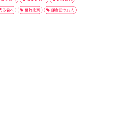
光る君へ
葛飾北斎
鎌倉殿の13人