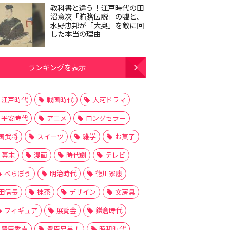
教科書と違う！江戸時代の田
沼意次「賄賂伝説」の嘘と、
水野忠邦が「大奥」を敵に回
した本当の理由
ランキングを表示
江戸時代
戦国時代
大河ドラマ
平安時代
アニメ
ロングセラー
国武将
スイーツ
雑学
お菓子
幕末
漫画
時代劇
テレビ
べらぼう
明治時代
徳川家康
田信長
抹茶
デザイン
文房具
フィギュア
展覧会
鎌倉時代
豊臣秀吉
豊臣兄弟！
昭和時代