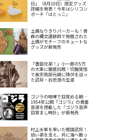
日』（8月10日）限定グッズ
詳細を発表！今年はシリコン
ポーチ「はとっこ」
土偶なりきりパーカーも！青
森の縄文遺跡群で発掘された
土偶がモチーフのキュートな
グッズが新発売
『豊臣兄弟！』小一郎の5万
の大軍に徹底抗戦！切腹覚悟
で長宗我部元親に降伏を迫っ
た武将・谷忠澄の生涯
ゴジラの咆哮で目覚める朝…
1954年公開『ゴジラ』の貴重
音源を搭載した「ゴジラ音声
目覚まし時計」が新発売
村上水軍を率いた戦国武将！
幼い弟を支え、共に海へ散っ
た得居通幸の波乱に満ちた生