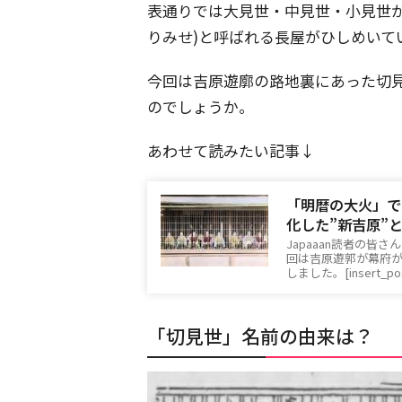
表通りでは大見世・中見世・小見世
りみせ)と呼ばれる長屋がひしめいて
今回は吉原遊廓の路地裏にあった切
のでしょうか。
あわせて読みたい記事↓
「明暦の大火」で
化した”新吉原”
Japaaan読者の
回は吉原遊郭が幕府
しました。[insert_po
「切見世」名前の由来は？