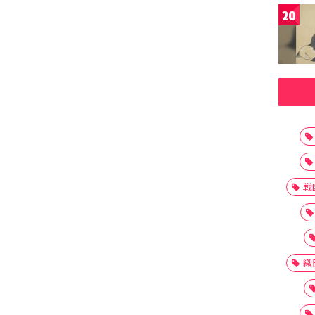
20
戦
織