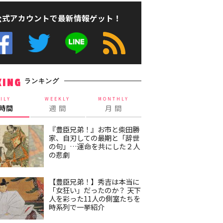
公式アカウントで最新情報ゲット！
ランキング
KING
ILY
WEEKLY
MONTHLY
4時間
週 間
月 間
『豊臣兄弟！』お市と柴田勝
家、自刃しての最期と「辞世
の句」…運命を共にした２人
の悲劇
【豊臣兄弟！】秀吉は本当に
「女狂い」だったのか？ 天下
人を彩った11人の側室たちを
時系列で一挙紹介