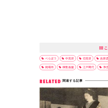
こ
べらぼう
中見世
切見世
吉原
岡場所
棟割長屋
江戸時代
浄
関連する記事
RELATED