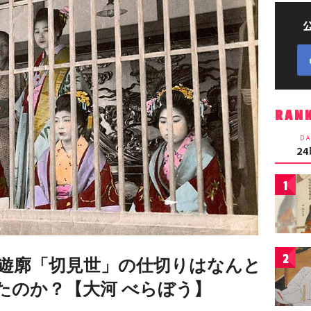
RAN
DA
2
1
2
遊廓「切見世」の仕切りはなんと
たのか？【大河 べらぼう】