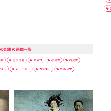
の記事の画像一覧
遊女
吉原遊郭
大見世
小見世
局見世
念河岸
羅生門河岸
西念河岸
鉄砲見世