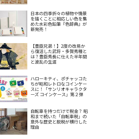
日本の四季折々の植物や情景
を描くことに相応しい色を集
めた水彩色鉛筆『色辞典』が
新発売！
【豊臣兄弟！】2度の改易か
ら復活した武将・多賀秀種と
は？豊臣秀長に仕えた半年間
と波乱の生涯
ハローキティ、ポチャッコた
ちが昭和レトロなコインケー
スに！「サンリオキャラクタ
ーズ コインケース」第２弾
自転車を持つだけで税金？ 昭
和まで続いた「自転車税」の
意外な歴史と脱税が横行した
理由