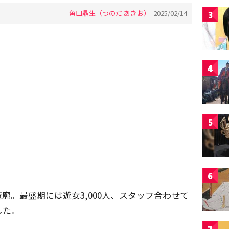
角田晶生（つのだ あきお）
2025/02/14
3
4
5
6
廓。最盛期には遊女3,000人、スタッフ合わせて
した。