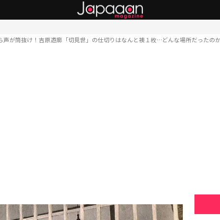
ら声が筒抜け！吉原遊廓「切見世」の仕切りはなんと襖１枚…どんな場所だったのか