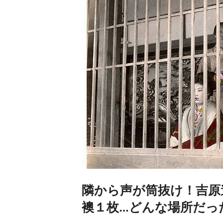
隣から声が筒抜け！吉原
襖１枚…どんな場所だっ