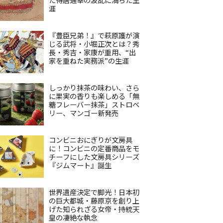
涯
『豊臣兄弟！』で萩原護が演
じる武将・小堀正次とは？秀
長・秀吉・家康が重用、“出
家を重ねた実務派”の生涯
しっかり抹茶の味わい、さら
に果実の香りも楽しめる「無
糖フレーバー抹茶」ストロベ
リー、マンゴー新発売
コンビニおにぎりが文房具
に！コンビニの定番商品をモ
チーフにした文房具シリーズ
『ジムマート』誕生
世界遺産決定で脚光！日本初
の巨大都城・藤原京を創り上
げた知られざる女帝・持統天
皇の凄絶な執念