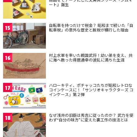
ート』誕生
自転車を持つだけで税金？ 昭和まで続いた「自
15
転車税」の意外な歴史と脱税が横行した理由
村上水軍を率いた戦国武将！幼い弟を支え、共
16
に海へ散った得居通幸の波乱に満ちた生涯
ハローキティ、ポチャッコたちが昭和レトロな
17
コインケースに！「サンリオキャラクターズ コ
インケース」第２弾
なぜ浅井の旧臣は秀吉に従ったのか？ 武力を使
18
わず“自分の味方”に変えた裏工作の技法とは