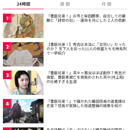
24時間
週 間
月 間
『豊臣兄弟！』お市と柴田勝家、自刃しての最
1
期と「辞世の句」…運命を共にした２人の悲劇
【豊臣兄弟！】秀吉は本当に「女狂い」だった
2
のか？ 天下人を彩った11人の側室たちを時系列
で一挙紹介
『豊臣兄弟！』茶々＝悪女はほぼ創作？秀吉が
3
溺愛、豊臣家滅亡を背負わされた茶々(井上和)
の壮絶すぎる生涯
『豊臣兄弟！』で描かれた織田信長の道普請は
4
史実？信長が実施した街道整備の施策を紹介
あの装飾は「炎」ではない？縄文時代の国宝・