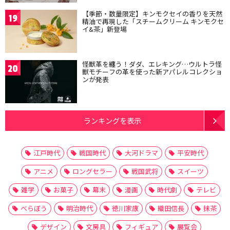
【季節・数量限定】キンモクセイの香りを天然
19
精油で再現した「スチームクリーム キンモクセ
イ&茶」新登場
怪獣革を纏う！ダダ、エレキング…ウルトラ怪
20
獣モチーフの革を使った新アパレルコレクショ
ンが発表
ランキングを表示
江戸時代
戦国時代
大河ドラマ
平安時代
アニメ
ロングセラー
戦国武将
スイーツ
雑学
お菓子
幕末
漫画
時代劇
テレビ
べらぼう
明治時代
徳川家康
織田信長
抹茶
デザイン
文房具
フィギュア
展覧会