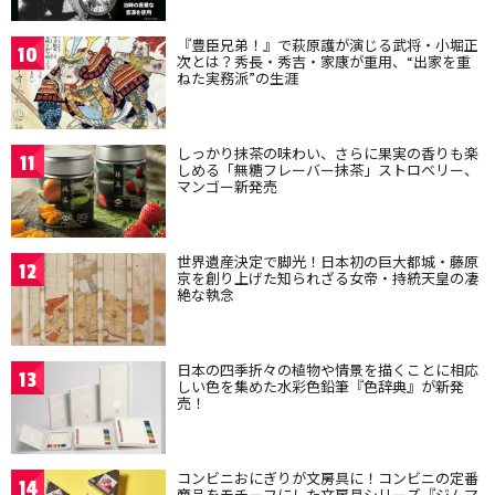
『豊臣兄弟！』で萩原護が演じる武将・小堀正
10
次とは？秀長・秀吉・家康が重用、“出家を重
ねた実務派”の生涯
しっかり抹茶の味わい、さらに果実の香りも楽
11
しめる「無糖フレーバー抹茶」ストロベリー、
マンゴー新発売
世界遺産決定で脚光！日本初の巨大都城・藤原
12
京を創り上げた知られざる女帝・持統天皇の凄
絶な執念
日本の四季折々の植物や情景を描くことに相応
13
しい色を集めた水彩色鉛筆『色辞典』が新発
売！
コンビニおにぎりが文房具に！コンビニの定番
14
商品をモチーフにした文房具シリーズ『ジムマ