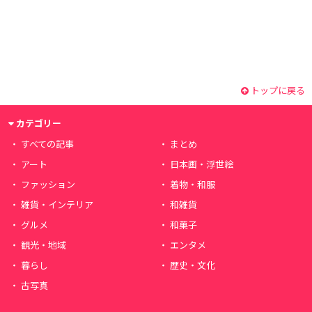
トップに戻る
カテゴリー
すべての記事
まとめ
アート
日本画・浮世絵
ファッション
着物・和服
雑貨・インテリア
和雑貨
グルメ
和菓子
観光・地域
エンタメ
暮らし
歴史・文化
古写真