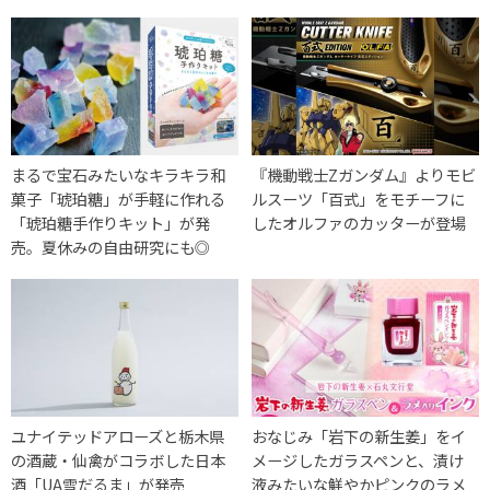
まるで宝石みたいなキラキラ和
『機動戦士Zガンダム』よりモビ
菓子「琥珀糖」が手軽に作れる
ルスーツ「百式」をモチーフに
「琥珀糖手作りキット」が発
したオルファのカッターが登場
売。夏休みの自由研究にも◎
ユナイテッドアローズと栃木県
おなじみ「岩下の新生姜」をイ
の酒蔵・仙禽がコラボした日本
メージしたガラスペンと、漬け
酒「UA雪だるま」が発売
液みたいな鮮やかピンクのラメ