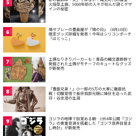
5
火焔型土器、5000年前の人々が刻んだ謎とデザ
インの秘密
鳩サブレーの豊島屋が『鳩の日』（8月10日）
6
限定グッズ詳細を発表！今年はシリコンポーチ
「はとっこ」
土偶なりきりパーカーも！青森の縄文遺跡群で
7
発掘された土偶がモチーフのキュートなグッズ
が新発売
『豊臣兄弟！』小一郎の5万の大軍に徹底抗
8
戦！切腹覚悟で長宗我部元親に降伏を迫った武
将・谷忠澄の生涯
ゴジラの咆哮で目覚める朝…1954年公開『ゴジ
9
ラ』の貴重音源を搭載した「ゴジラ音声目覚ま
し時計」が新発売