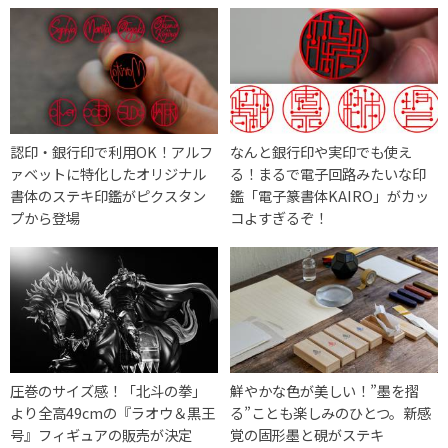
認印・銀行印で利用OK！アルフ
なんと銀行印や実印でも使え
ァベットに特化したオリジナル
る！まるで電子回路みたいな印
書体のステキ印鑑がピクスタン
鑑「電子篆書体KAIRO」がカッ
プから登場
コよすぎるぞ！
圧巻のサイズ感！「北斗の拳」
鮮やかな色が美しい！”墨を摺
より全高49cmの『ラオウ＆黒王
る”ことも楽しみのひとつ。新感
号』フィギュアの販売が決定
覚の固形墨と硯がステキ