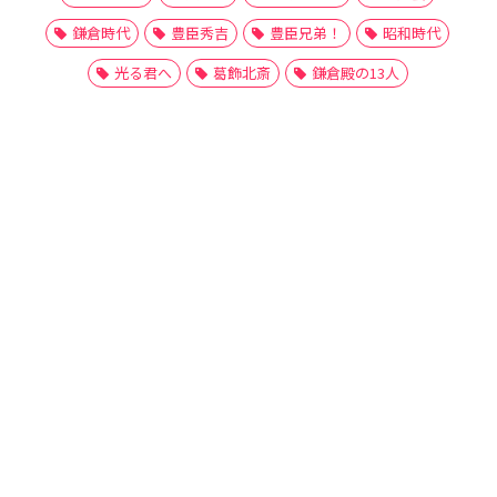
鎌倉時代
豊臣秀吉
豊臣兄弟！
昭和時代
光る君へ
葛飾北斎
鎌倉殿の13人