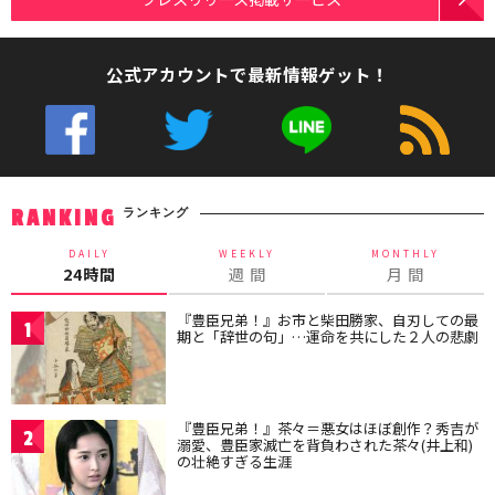
公式アカウントで最新情報ゲット！
ランキング
RANKING
DAILY
WEEKLY
MONTHLY
24時間
週 間
月 間
『豊臣兄弟！』お市と柴田勝家、自刃しての最
1
期と「辞世の句」…運命を共にした２人の悲劇
『豊臣兄弟！』茶々＝悪女はほぼ創作？秀吉が
2
溺愛、豊臣家滅亡を背負わされた茶々(井上和)
の壮絶すぎる生涯