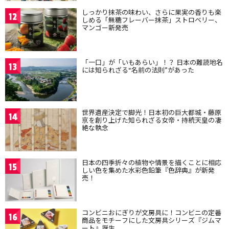
しっかり抹茶の味わい、さらに果実の香りも楽
12
しめる「無糖フレーバー抹茶」ストロベリー、
マンゴー新発売
「一口」が「いもあらい」！？ 日本の難読地名
13
には知られざる“名前の法則”があった
世界遺産決定で脚光！日本初の巨大都城・藤原
14
京を創り上げた知られざる女帝・持統天皇の凄
絶な執念
日本の四季折々の植物や情景を描くことに相応
15
しい色を集めた水彩色鉛筆『色辞典』が新発
売！
コンビニおにぎりが文房具に！コンビニの定番
16
商品をモチーフにした文房具シリーズ『ジムマ
ート』誕生