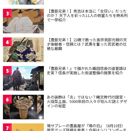
【豊臣兄弟！】秀吉は本当に「女狂い」だった
3
のか？ 天下人を彩った11人の側室たちを時系列
で一挙紹介
【豊臣兄弟！】22歳で散った長宗我部元親の天
4
才後継者・信親とは？武勇を奮った若武者の壮
絶な最期
『豊臣兄弟！』で描かれた織田信長の道普請は
5
史実？信長が実施した街道整備の施策を紹介
あの装飾は「炎」ではない？縄文時代の国宝・
6
火焔型土器、5000年前の人々が刻んだ謎とデザ
インの秘密
鳩サブレーの豊島屋が『鳩の日』（8月10日）
7
限定グッズ詳細を発表！今年はシリコンポーチ