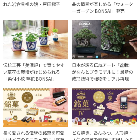
れた岩倉具視の娘・戸田極子
品の情景が楽しめる「ウォータ
ーガーデン BONSAI」発売
伝統工芸「美濃焼」で育てやす
日本が誇る伝統アート「盆栽」
い草花の栽培がはじめられる
がなんとプラモデルに！最新の
「染付小紋 草花 BONSAI」
成形技術で植物をリアル再現
長く愛される伝統の銘菓を可愛
どら焼き、あんみつ、人形焼…
いサイズのミニチュアに「銘菓
人気の銘菓を精巧に再現したミ