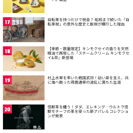
自転車を持つだけで税金？ 昭和まで続いた「自
17
転車税」の意外な歴史と脱税が横行した理由
【季節・数量限定】キンモクセイの香りを天然
18
精油で再現した「スチームクリーム キンモクセ
イ&茶」新登場
村上水軍を率いた戦国武将！幼い弟を支え、共
19
に海へ散った得居通幸の波乱に満ちた生涯
怪獣革を纏う！ダダ、エレキング…ウルトラ怪
20
獣モチーフの革を使った新アパレルコレクショ
ンが発表