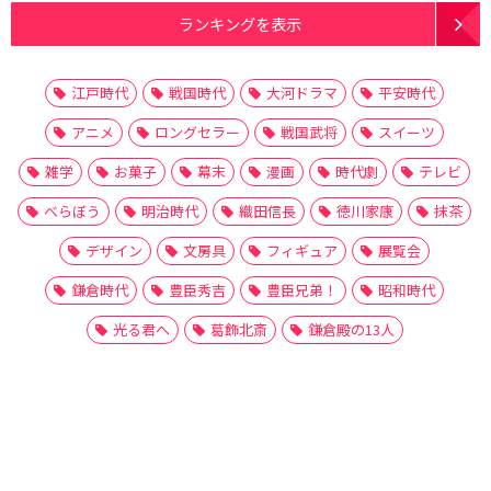
ランキングを表示
江戸時代
戦国時代
大河ドラマ
平安時代
アニメ
ロングセラー
戦国武将
スイーツ
雑学
お菓子
幕末
漫画
時代劇
テレビ
べらぼう
明治時代
織田信長
徳川家康
抹茶
デザイン
文房具
フィギュア
展覧会
鎌倉時代
豊臣秀吉
豊臣兄弟！
昭和時代
光る君へ
葛飾北斎
鎌倉殿の13人