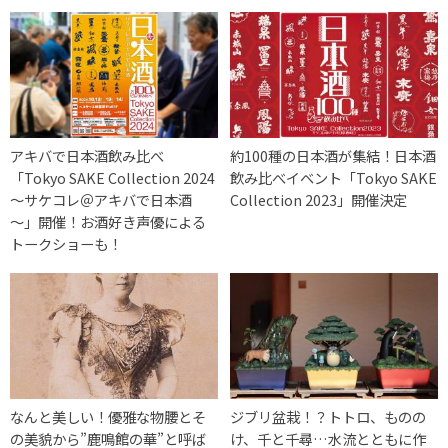
アキバで日本酒飲み比べ
約100種の日本酒が集結！日本酒
「Tokyo SAKE Collection 2024
飲み比べイベント「Tokyo SAKE
～サケコレ＠アキバで日本酒
Collection 2023」開催決定
～」開催！お酒好き声優による
トークショーも！
なんと美しい！優雅な物腰とそ
ジブリ盆栽！？トトロ、ものの
の美貌から”鹿鳴館の華”と呼ば
け、千と千尋…水流とともに作