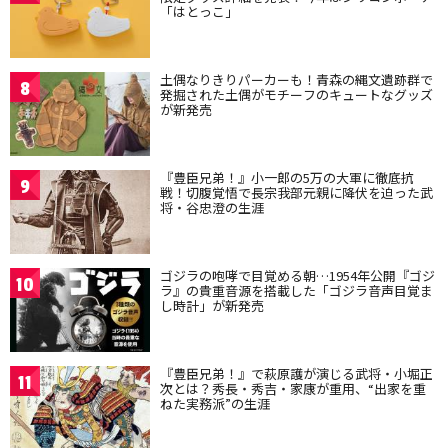
「はとっこ」
土偶なりきりパーカーも！青森の縄文遺跡群で
8
発掘された土偶がモチーフのキュートなグッズ
が新発売
『豊臣兄弟！』小一郎の5万の大軍に徹底抗
9
戦！切腹覚悟で長宗我部元親に降伏を迫った武
将・谷忠澄の生涯
ゴジラの咆哮で目覚める朝…1954年公開『ゴジ
10
ラ』の貴重音源を搭載した「ゴジラ音声目覚ま
し時計」が新発売
『豊臣兄弟！』で萩原護が演じる武将・小堀正
11
次とは？秀長・秀吉・家康が重用、“出家を重
ねた実務派”の生涯