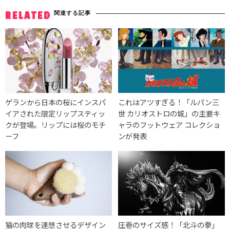
関連する記事
RELATED
ゲランから日本の桜にインスパ
これはアツすぎる！「ルパン三
イアされた限定リップスティッ
世 カリオストロの城」の主要キ
クが登場。リップには桜のモチ
ャラのフットウェア コレクショ
ーフ
ンが発表
猫の肉球を連想させるデザイン
圧巻のサイズ感！「北斗の拳」