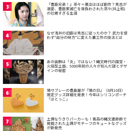
『豊臣兄弟！』茶々＝悪女はほぼ創作？秀吉が
3
溺愛、豊臣家滅亡を背負わされた茶々(井上和)
の壮絶すぎる生涯
なぜ浅井の旧臣は秀吉に従ったのか？ 武力を使
4
わず“自分の味方”に変えた裏工作の技法とは
あの装飾は「炎」ではない？縄文時代の国宝・
5
火焔型土器、5000年前の人々が刻んだ謎とデザ
インの秘密
鳩サブレーの豊島屋が『鳩の日』（8月10日）
6
限定グッズ詳細を発表！今年はシリコンポーチ
「はとっこ」
土偶なりきりパーカーも！青森の縄文遺跡群で
7
発掘された土偶がモチーフのキュートなグッズ
が新発売