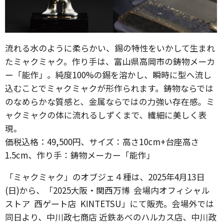
流れる水のように柔らかい、錫の特性をいかして生まれ
たミャクミャク。作り手は、富山県高岡市の鋳物メーカ
ー「能作」。純度100%の錫を溶かし、瞬時に型へ流し
込むことでミャクミャクが形作られます。鋳物ならでは
のなめらかな質感と、金属ならではの力強い存在感。ミ
ャクミャクの体に流れるしずくまで、繊細に美しく表
現。
価税込格：49,500円、サイズ：高さ10cm+台座高さ
1.5cm、作り手：鋳物メーカー「能作」
「ミャクミャク」のオブジェ４種は、2025年4月13日
(日)から、「2025大阪・関西万博 会場内オフィシャル
ストア 西ゲート店 KINTETSU」にて販売。会場外では
同日より、中川政七商店 近鉄あべのハルカス店、中川政