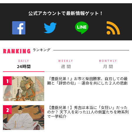
公式アカウントで最新情報ゲット！
ランキング
RANKING
DAILY
WEEKLY
MONTHLY
24時間
週 間
月 間
『豊臣兄弟！』お市と柴田勝家、自刃しての最
1
期と「辞世の句」…運命を共にした２人の悲劇
【豊臣兄弟！】秀吉は本当に「女狂い」だった
2
のか？ 天下人を彩った11人の側室たちを時系列
で一挙紹介