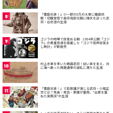
『豊臣兄弟！』小一郎の5万の大軍に徹底抗
8
戦！切腹覚悟で長宗我部元親に降伏を迫った武
将・谷忠澄の生涯
ゴジラの咆哮で目覚める朝…1954年公開『ゴジ
9
ラ』の貴重音源を搭載した「ゴジラ音声目覚ま
し時計」が新発売
村上水軍を率いた戦国武将！幼い弟を支え、共
10
に海へ散った得居通幸の波乱に満ちた生涯
『豊臣兄弟！』で萩原護が演じる武将・小堀正
11
次とは？秀長・秀吉・家康が重用、“出家を重
ねた実務派”の生涯