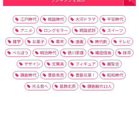
江戸時代
戦国時代
大河ドラマ
平安時代
アニメ
ロングセラー
戦国武将
スイーツ
雑学
お菓子
幕末
漫画
時代劇
テレビ
べらぼう
明治時代
徳川家康
織田信長
抹茶
デザイン
文房具
フィギュア
展覧会
鎌倉時代
豊臣秀吉
豊臣兄弟！
昭和時代
光る君へ
葛飾北斎
鎌倉殿の13人