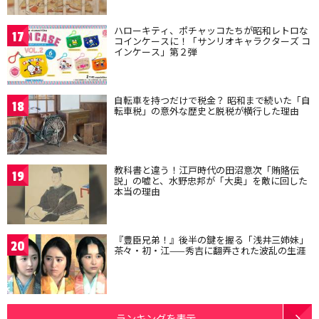
ハローキティ、ポチャッコたちが昭和レトロな
17
コインケースに！「サンリオキャラクターズ コ
インケース」第２弾
自転車を持つだけで税金？ 昭和まで続いた「自
18
転車税」の意外な歴史と脱税が横行した理由
教科書と違う！江戸時代の田沼意次「賄賂伝
19
説」の嘘と、水野忠邦が「大奥」を敵に回した
本当の理由
『豊臣兄弟！』後半の鍵を握る「浅井三姉妹」
20
茶々・初・江——秀吉に翻弄された波乱の生涯
ランキングを表示