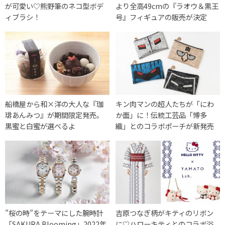
が可愛い♡熊野筆のネコ型ボデ
より全高49cmの『ラオウ＆黒王
ィブラシ！
号』フィギュアの販売が決定
船橋屋から和×洋の大人な『珈
キン肉マンの超人たちが「にわ
琲あんみつ』が期間限定発売。
か面」に！伝統工芸品「博多
黒蜜と白蜜が選べるよ
織」とのコラボポーチが新発売
”桜の時”をテーマにした腕時計
吉原つなぎ柄がキティのリボン
「SAKURA Blooming」2022年
に♡ハローキティとのコラボ浴