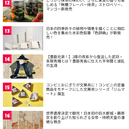
しっかり抹茶の味わい、さらに果実の香りも楽
12
しめる「無糖フレーバー抹茶」ストロベリー、
マンゴー新発売
日本の四季折々の植物や情景を描くことに相応
13
しい色を集めた水彩色鉛筆『色辞典』が新発
売！
【豊臣兄弟！】2度の改易から復活した武将・
14
多賀秀種とは？豊臣秀長に仕えた半年間と波乱
の生涯
コンビニおにぎりが文房具に！コンビニの定番
15
商品をモチーフにした文房具シリーズ『ジムマ
ート』誕生
世界遺産決定で脚光！日本初の巨大都城・藤原
16
京を創り上げた知られざる女帝・持統天皇の凄
絶な執念