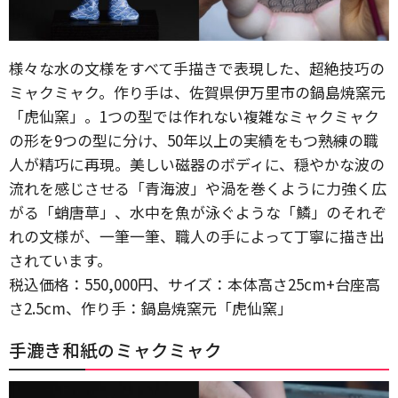
様々な水の文様をすべて手描きで表現した、超絶技巧の
ミャクミャク。作り手は、佐賀県伊万里市の鍋島焼窯元
「虎仙窯」。1つの型では作れない複雑なミャクミャク
の形を9つの型に分け、50年以上の実績をもつ熟練の職
人が精巧に再現。美しい磁器のボディに、穏やかな波の
流れを感じさせる「青海波」や渦を巻くように力強く広
がる「蛸唐草」、水中を魚が泳ぐような「鱗」のそれぞ
れの文様が、一筆一筆、職人の手によって丁寧に描き出
されています。
税込価格：550,000円、サイズ：本体高さ25cm+台座高
さ2.5cm、作り手：鍋島焼窯元「虎仙窯」
手漉き和紙のミャクミャク