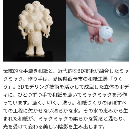
伝統的な手漉き和紙と、近代的な3D技術が融合したミャ
クミャク。作り手は、愛媛県西予市の和紙工房「りく
う」。3Dモデリング技術を活かして成型した立体のボデ
ィに、ひとつずつ手で和紙を漉いてミャクミャクを形作
っています。漉く、叩く、洗う。和紙づくりのほぼすべ
ての工程に欠かせない清らかな水。その水の恵みから生
まれた和紙が、ミャクミャクの柔らかな質感と温もり、
光を受けて変わる美しい陰影を生み出します。