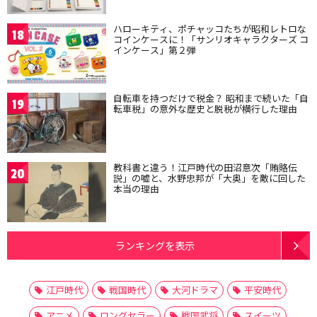
ハローキティ、ポチャッコたちが昭和レトロな
18
コインケースに！「サンリオキャラクターズ コ
インケース」第２弾
自転車を持つだけで税金？ 昭和まで続いた「自
19
転車税」の意外な歴史と脱税が横行した理由
教科書と違う！江戸時代の田沼意次「賄賂伝
20
説」の嘘と、水野忠邦が「大奥」を敵に回した
本当の理由
ランキングを表示
江戸時代
戦国時代
大河ドラマ
平安時代
アニメ
ロングセラー
戦国武将
スイーツ