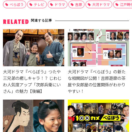
べらぼう
テレビ
ドラマ
吉原
大河ドラマ
江戸時
関連する記事
RELATED
大河ドラマ『べらぼう』つたや
大河ドラマ『べらぼう』の新た
三兄弟の癒しキャラ！？ じわじ
な相関図が公開！吉原遊廓の茶
わ人気度アップ「次郎兵衛にい
屋や女郎屋の位置関係がわかり
さん」の魅力【後編】
やすい！