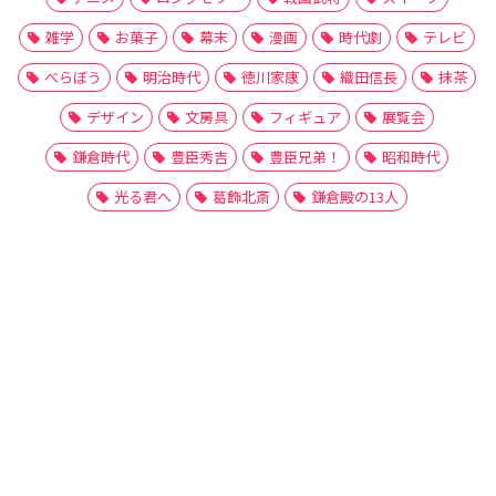
雑学
お菓子
幕末
漫画
時代劇
テレビ
べらぼう
明治時代
徳川家康
織田信長
抹茶
デザイン
文房具
フィギュア
展覧会
鎌倉時代
豊臣秀吉
豊臣兄弟！
昭和時代
光る君へ
葛飾北斎
鎌倉殿の13人