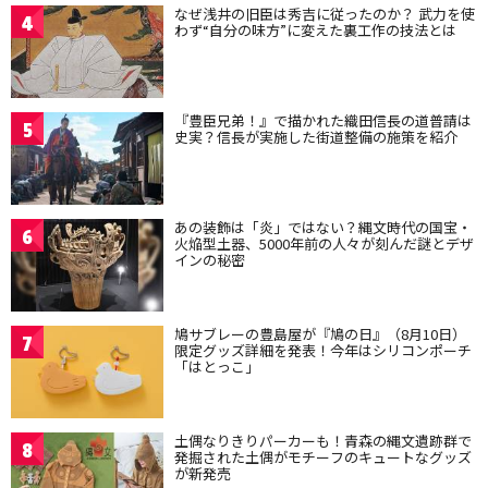
なぜ浅井の旧臣は秀吉に従ったのか？ 武力を使
4
わず“自分の味方”に変えた裏工作の技法とは
『豊臣兄弟！』で描かれた織田信長の道普請は
5
史実？信長が実施した街道整備の施策を紹介
あの装飾は「炎」ではない？縄文時代の国宝・
6
火焔型土器、5000年前の人々が刻んだ謎とデザ
インの秘密
鳩サブレーの豊島屋が『鳩の日』（8月10日）
7
限定グッズ詳細を発表！今年はシリコンポーチ
「はとっこ」
土偶なりきりパーカーも！青森の縄文遺跡群で
8
発掘された土偶がモチーフのキュートなグッズ
が新発売