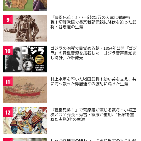
『豊臣兄弟！』小一郎の5万の大軍に徹底抗
9
戦！切腹覚悟で長宗我部元親に降伏を迫った武
将・谷忠澄の生涯
ゴジラの咆哮で目覚める朝…1954年公開『ゴジ
10
ラ』の貴重音源を搭載した「ゴジラ音声目覚ま
し時計」が新発売
村上水軍を率いた戦国武将！幼い弟を支え、共
11
に海へ散った得居通幸の波乱に満ちた生涯
『豊臣兄弟！』で萩原護が演じる武将・小堀正
12
次とは？秀長・秀吉・家康が重用、“出家を重
ねた実務派”の生涯
しっかり抹茶の味わい、さらに果実の香りも楽