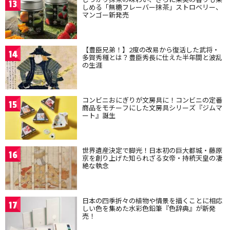
13
しめる「無糖フレーバー抹茶」ストロベリー、
マンゴー新発売
【豊臣兄弟！】2度の改易から復活した武将・
14
多賀秀種とは？豊臣秀長に仕えた半年間と波乱
の生涯
コンビニおにぎりが文房具に！コンビニの定番
15
商品をモチーフにした文房具シリーズ『ジムマ
ート』誕生
世界遺産決定で脚光！日本初の巨大都城・藤原
16
京を創り上げた知られざる女帝・持統天皇の凄
絶な執念
日本の四季折々の植物や情景を描くことに相応
17
しい色を集めた水彩色鉛筆『色辞典』が新発
売！