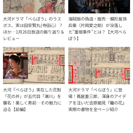
大河ドラマ「べらぼう」のラス
海賊版の偽造・販売…鱗形屋孫
ボス、実は田安賢丸(寺田心）？
兵衛（片岡愛之助）が没落し
ほか…1月26日放送の振り返り＆
た”重版事件”とは？【大河べら
レビュー
ぼう】
大河『べらぼう』実在した花魁
大河ドラマ「べらぼう」に登
「花の井」が五代目「瀬川」を
場！蔦屋重三郎、渾身のアイデ
襲名！美しく男前…その魅力に
アを注いだ吉原細見『籬の花』
迫る【前編】
実際の書物を全ページ紹介