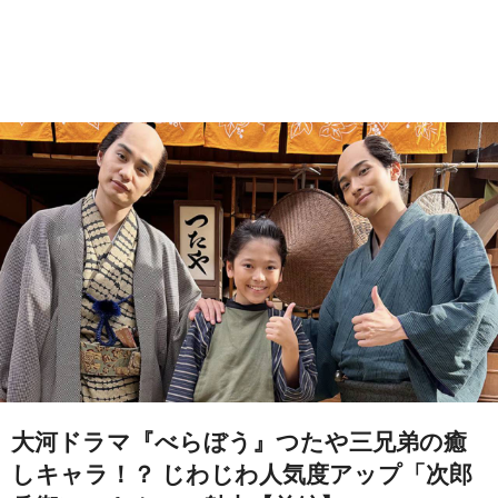
大河ドラマ『べらぼう』つたや三兄弟の癒
しキャラ！？ じわじわ人気度アップ「次郎