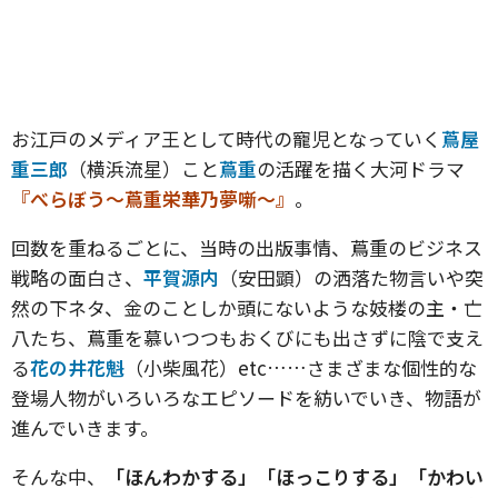
お江戸のメディア王として時代の寵児となっていく
蔦屋
重三郎
（横浜流星）こと
蔦重
の活躍を描く大河ドラマ
『べらぼう～蔦重栄華乃夢噺～』
。
回数を重ねるごとに、当時の出版事情、蔦重のビジネス
戦略の面白さ、
平賀源内
（安田顕）の洒落た物言いや突
然の下ネタ、金のことしか頭にないような妓楼の主・亡
八たち、蔦重を慕いつつもおくびにも出さずに陰で支え
る
花の井花魁
（小柴風花）etc……さまざまな個性的な
登場人物がいろいろなエピソードを紡いでいき、物語が
進んでいきます。
そんな中、
「ほんわかする」「ほっこりする」「かわい