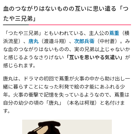
血のつながりはないものの互いに思い遣る「つ
たや三兄弟」
「つたや三兄弟」ともいわれている、主人公の
蔦重
（横
浜流星）、
唐丸
（渡邉斗翔）、
次郎兵衛
（中村蒼）。み
な血のつながりはないものの、実の兄弟以上じゃないか
と感じるようなさりげない
「互いを思いやる気遣い」
が
感じられます。
唐丸は、ドラマの初回で蔦重が火事の中から助け出し一
緒に暮らすことになった利発で絵の才能にあふれる少
年。火事の衝撃で記憶を失っているようなので、蔦重は
自分の幼少の頃の「唐丸」（本名は柯理）と名付けま
す。