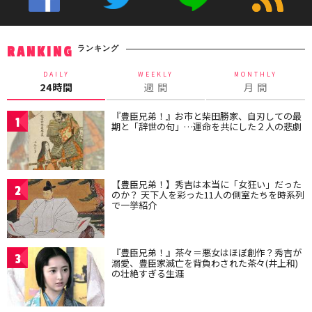
ランキング
RANKING
DAILY
WEEKLY
MONTHLY
24時間
週 間
月 間
『豊臣兄弟！』お市と柴田勝家、自刃しての最
1
期と「辞世の句」…運命を共にした２人の悲劇
【豊臣兄弟！】秀吉は本当に「女狂い」だった
2
のか？ 天下人を彩った11人の側室たちを時系列
で一挙紹介
『豊臣兄弟！』茶々＝悪女はほぼ創作？秀吉が
3
溺愛、豊臣家滅亡を背負わされた茶々(井上和)
の壮絶すぎる生涯