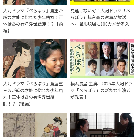
大河ドラマ『べらぼう』蔦重が
見逃せないぞ！大河ドラマ「べ
絵の才能に惚れた少年唐丸！正
らぼう」舞台裏の密着が放送
体はあの有名浮世絵師！？【前
へ。撮影現場に100カメが潜入
編】
大河ドラマ『べらぼう』蔦屋重
横浜流星 主演、2025年大河ドラ
三郎が絵の才能に惚れた少年唐
マ「べらぼう」の新たな出演者
丸！正体はあの有名浮世絵
が発表！
師！？【後編】