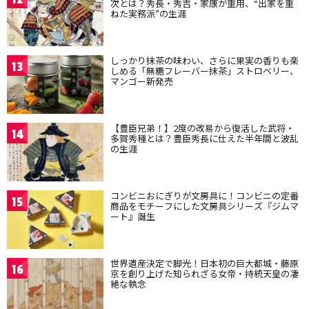
次とは？秀長・秀吉・家康が重用、“出家を重
ねた実務派”の生涯
しっかり抹茶の味わい、さらに果実の香りも楽
13
しめる「無糖フレーバー抹茶」ストロベリー、
マンゴー新発売
【豊臣兄弟！】2度の改易から復活した武将・
14
多賀秀種とは？豊臣秀長に仕えた半年間と波乱
の生涯
コンビニおにぎりが文房具に！コンビニの定番
15
商品をモチーフにした文房具シリーズ『ジムマ
ート』誕生
世界遺産決定で脚光！日本初の巨大都城・藤原
16
京を創り上げた知られざる女帝・持統天皇の凄
絶な執念