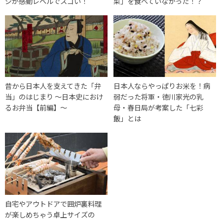
ジが感動レベルでスゴい！
菜」を食べていなかった！？
昔から日本人を支えてきた「弁
日本人ならやっぱりお米を！病
当」のはじまり ～日本史におけ
弱だった将軍・徳川家光の乳
るお弁当【前編】～
母・春日局が考案した「七彩
飯」とは
自宅やアウトドアで囲炉裏料理
が楽しめちゃう卓上サイズの