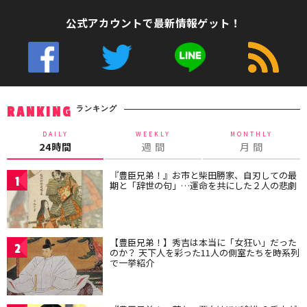
公式アカウントで最新情報ゲット！
ランキング
RANKING
DAILY
WEEKLY
MONTHLY
24時間
週 間
月 間
『豊臣兄弟！』お市と柴田勝家、自刃しての最
1
期と「辞世の句」…運命を共にした２人の悲劇
【豊臣兄弟！】秀吉は本当に「女狂い」だった
2
のか？ 天下人を彩った11人の側室たちを時系列
で一挙紹介