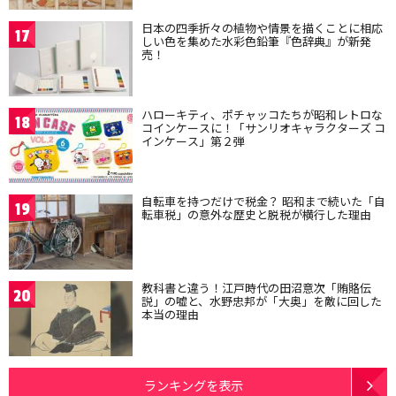
日本の四季折々の植物や情景を描くことに相応
17
しい色を集めた水彩色鉛筆『色辞典』が新発
売！
ハローキティ、ポチャッコたちが昭和レトロな
18
コインケースに！「サンリオキャラクターズ コ
インケース」第２弾
自転車を持つだけで税金？ 昭和まで続いた「自
19
転車税」の意外な歴史と脱税が横行した理由
教科書と違う！江戸時代の田沼意次「賄賂伝
20
説」の嘘と、水野忠邦が「大奥」を敵に回した
本当の理由
ランキングを表示