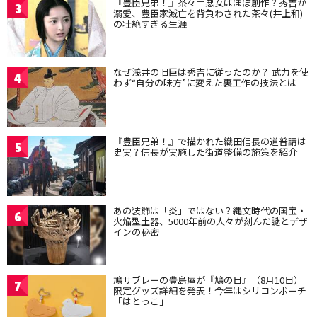
『豊臣兄弟！』茶々＝悪女はほぼ創作？秀吉が
3
溺愛、豊臣家滅亡を背負わされた茶々(井上和)
の壮絶すぎる生涯
なぜ浅井の旧臣は秀吉に従ったのか？ 武力を使
4
わず“自分の味方”に変えた裏工作の技法とは
『豊臣兄弟！』で描かれた織田信長の道普請は
5
史実？信長が実施した街道整備の施策を紹介
あの装飾は「炎」ではない？縄文時代の国宝・
6
火焔型土器、5000年前の人々が刻んだ謎とデザ
インの秘密
鳩サブレーの豊島屋が『鳩の日』（8月10日）
7
限定グッズ詳細を発表！今年はシリコンポーチ
「はとっこ」