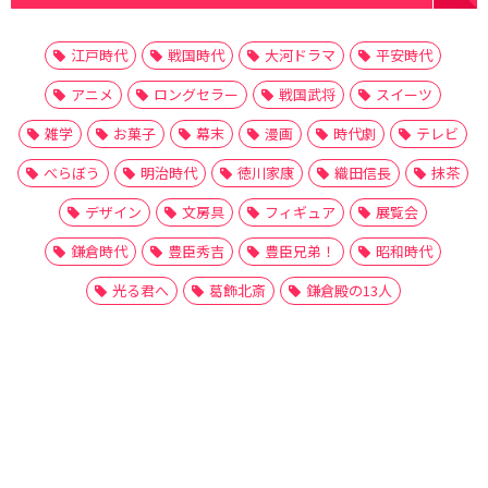
江戸時代
戦国時代
大河ドラマ
平安時代
アニメ
ロングセラー
戦国武将
スイーツ
雑学
お菓子
幕末
漫画
時代劇
テレビ
べらぼう
明治時代
徳川家康
織田信長
抹茶
デザイン
文房具
フィギュア
展覧会
鎌倉時代
豊臣秀吉
豊臣兄弟！
昭和時代
光る君へ
葛飾北斎
鎌倉殿の13人