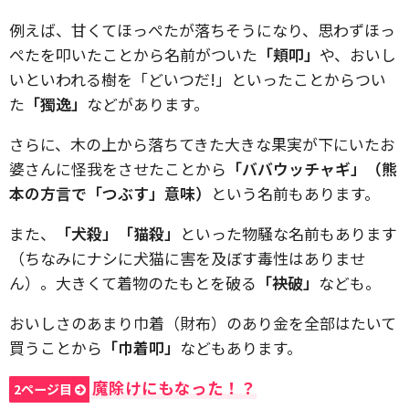
例えば、甘くてほっぺたが落ちそうになり、思わずほっ
ぺたを叩いたことから名前がついた
「頬叩」
や、おいし
いといわれる樹を「どいつだ!」といったことからつい
た
「獨逸」
などがあります。
さらに、木の上から落ちてきた大きな果実が下にいたお
婆さんに怪我をさせたことから
「ババウッチャギ」（熊
本の方言で「つぶす」意味）
という名前もあります。
また、
「犬殺」「猫殺」
といった物騒な名前もあります
（ちなみにナシに犬猫に害を及ぼす毒性はありませ
ん）。大きくて着物のたもとを破る
「袂破」
なども。
おいしさのあまり巾着（財布）のあり金を全部はたいて
買うことから
「巾着叩」
などもあります。
魔除けにもなった！？
2ページ目