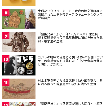
土偶なりきりパーカーも！青森の縄文遺跡群で
8
発掘された土偶がモチーフのキュートなグッズ
が新発売
『豊臣兄弟！』小一郎の5万の大軍に徹底抗
9
戦！切腹覚悟で長宗我部元親に降伏を迫った武
将・谷忠澄の生涯
ゴジラの咆哮で目覚める朝…1954年公開『ゴジ
10
ラ』の貴重音源を搭載した「ゴジラ音声目覚ま
し時計」が新発売
村上水軍を率いた戦国武将！幼い弟を支え、共
11
に海へ散った得居通幸の波乱に満ちた生涯
『豊臣兄弟！』で萩原護が演じる武将・小堀正
12