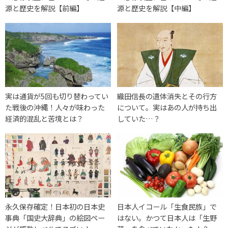
源と歴史を解説【前編】
源と歴史を解説【中編】
実は通貨が5回も切り替わってい
織田信長の遺体消失とその行方
た戦後の沖縄！人々が味わった
について。実はあの人が持ち出
経済的混乱と苦境とは？
していた…？
永久保存確定！日本初の日本史
日本人イコール「生食民族」で
事典「国史大辞典」の絵図ペー
はない。かつて日本人は「生野