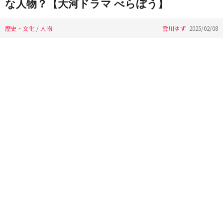
な人物？【大河ドラマ べらぼう】
歴史・文化
/
人物
雲川ゆず
2025/02/08