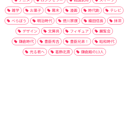
雑学
お菓子
幕末
漫画
時代劇
テレビ
べらぼう
明治時代
徳川家康
織田信長
抹茶
デザイン
文房具
フィギュア
展覧会
鎌倉時代
豊臣秀吉
豊臣兄弟！
昭和時代
光る君へ
葛飾北斎
鎌倉殿の13人