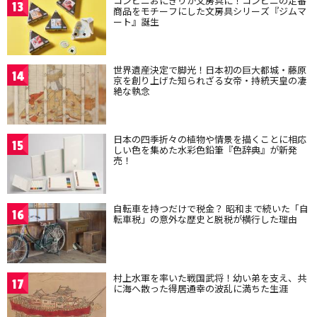
コンビニおにぎりが文房具に！コンビニの定番
13
商品をモチーフにした文房具シリーズ『ジムマ
ート』誕生
世界遺産決定で脚光！日本初の巨大都城・藤原
14
京を創り上げた知られざる女帝・持統天皇の凄
絶な執念
日本の四季折々の植物や情景を描くことに相応
15
しい色を集めた水彩色鉛筆『色辞典』が新発
売！
自転車を持つだけで税金？ 昭和まで続いた「自
16
転車税」の意外な歴史と脱税が横行した理由
村上水軍を率いた戦国武将！幼い弟を支え、共
17
に海へ散った得居通幸の波乱に満ちた生涯