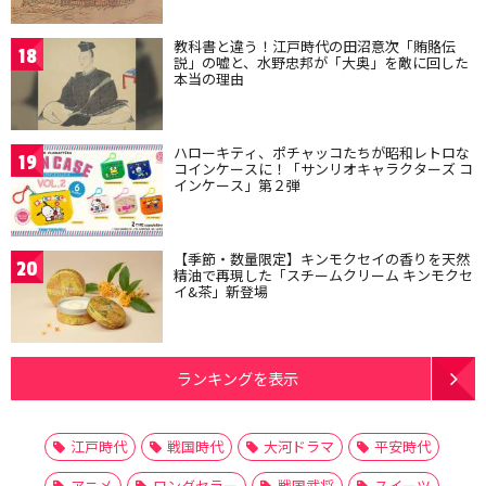
教科書と違う！江戸時代の田沼意次「賄賂伝
18
説」の嘘と、水野忠邦が「大奥」を敵に回した
本当の理由
ハローキティ、ポチャッコたちが昭和レトロな
19
コインケースに！「サンリオキャラクターズ コ
インケース」第２弾
【季節・数量限定】キンモクセイの香りを天然
20
精油で再現した「スチームクリーム キンモクセ
イ&茶」新登場
ランキングを表示
江戸時代
戦国時代
大河ドラマ
平安時代
アニメ
ロングセラー
戦国武将
スイーツ