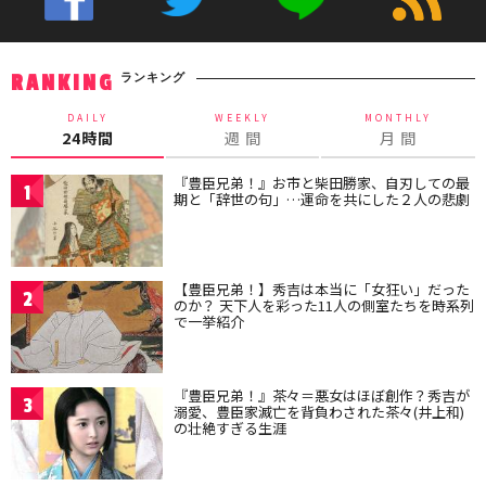
ランキング
RANKING
DAILY
WEEKLY
MONTHLY
24時間
週 間
月 間
『豊臣兄弟！』お市と柴田勝家、自刃しての最
1
期と「辞世の句」…運命を共にした２人の悲劇
【豊臣兄弟！】秀吉は本当に「女狂い」だった
2
のか？ 天下人を彩った11人の側室たちを時系列
で一挙紹介
『豊臣兄弟！』茶々＝悪女はほぼ創作？秀吉が
3
溺愛、豊臣家滅亡を背負わされた茶々(井上和)
の壮絶すぎる生涯