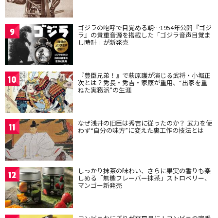
ゴジラの咆哮で目覚める朝…1954年公開『ゴジ
9
ラ』の貴重音源を搭載した「ゴジラ音声目覚ま
し時計」が新発売
『豊臣兄弟！』で萩原護が演じる武将・小堀正
10
次とは？秀長・秀吉・家康が重用、“出家を重
ねた実務派”の生涯
なぜ浅井の旧臣は秀吉に従ったのか？ 武力を使
11
わず“自分の味方”に変えた裏工作の技法とは
しっかり抹茶の味わい、さらに果実の香りも楽
12
しめる「無糖フレーバー抹茶」ストロベリー、
マンゴー新発売