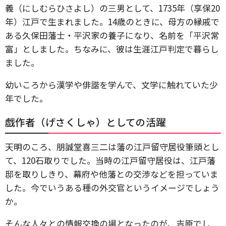
義（にしむらひさよし）の三男として、1735年（享保20
年）江戸で生まれました。14歳のときに、母方の縁戚で
ある久保田藩士・平沢家の養子になり、名前を「平沢常
富」としました。ちなみに、彼は生涯江戸判定で暮らし
ました。
幼いころから漢学や俳諧を学んで、文学に触れていた少
年でした。
戯作者（げさくしゃ）としての活躍
天明のころ、朋誠堂喜三二は藩の江戸留守居役筆頭とし
て、120石取りでした。当時の江戸留守居役は、江戸藩
邸を取りしきり、幕府や他藩との交渉などを担っていま
した。今でいうある種の外交官というイメージでしょう
か。
そんな人々との情報交換の場となったのが、吉原でし