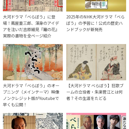
大河ドラマ「べらぼう」に登
2025年のNHK大河ドラマ「べら
場！蔦屋重三郎、渾身のアイデ
ぼう」の予習に！公式の歴史ハ
アを注いだ吉原細見『籬の花』
ンドブックが新発売
実際の書物を全ページ紹介
大河ドラマ「べらぼう」のオー
【大河ドラマ べらぼう】狂歌ブ
プニング（メインテーマ）映像
ームの立役者・朱楽菅江とは何
ノンクレジット版がYoutubeで
者？その生涯をたどる
早くも公開！