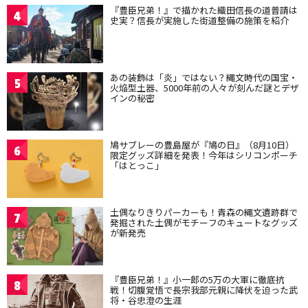
『豊臣兄弟！』で描かれた織田信長の道普請は
4
史実？信長が実施した街道整備の施策を紹介
あの装飾は「炎」ではない？縄文時代の国宝・
5
火焔型土器、5000年前の人々が刻んだ謎とデザ
インの秘密
鳩サブレーの豊島屋が『鳩の日』（8月10日）
6
限定グッズ詳細を発表！今年はシリコンポーチ
「はとっこ」
土偶なりきりパーカーも！青森の縄文遺跡群で
7
発掘された土偶がモチーフのキュートなグッズ
が新発売
『豊臣兄弟！』小一郎の5万の大軍に徹底抗
8
戦！切腹覚悟で長宗我部元親に降伏を迫った武
将・谷忠澄の生涯