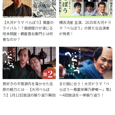
【大河ドラマ べらぼう】蔦重の
横浜流星 主演、2025年大河ドラ
ライバル！？風間俊介が演じる
マ「べらぼう」の新たな出演者
地本問屋・鶴屋喜右衛門とは何
が発表！
者なのか？
男好きの平賀源内を蕩かせた吉
まだ間に合う！大河ドラマ「べ
原の魅力とは…【大河べらぼ
らぼう～蔦重栄華乃夢噺～」第1
う】1月12日放送の振り返り解説
～4回放送を一挙振り返り！