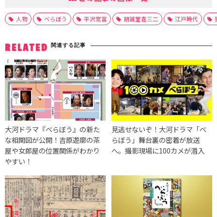
人物
べらぼう
平沢常富
朋誠堂喜三二
江戸時代
関連する記事
RELATED
大河ドラマ『べらぼう』の新た
見逃せないぞ！大河ドラマ「べ
な相関図が公開！吉原遊廓の茶
らぼう」舞台裏の密着が放送
屋や女郎屋の位置関係がわかり
へ。撮影現場に100カメが潜入
やすい！