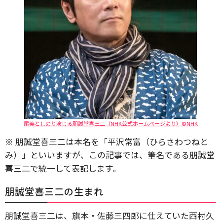
尾美としのり演じる朋誠堂喜三二（NHK公式ホームページより）©NHK
※ 朋誠堂喜三二は本名を「平沢常富（ひらさわつねと
み）」といいますが、この記事では、筆名である朋誠堂
喜三二で統一して表記します。
朋誠堂喜三二の生まれ
朋誠堂喜三二は、旗本・佐藤三四郎に仕えていた西村久