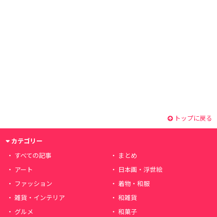
トップに戻る
カテゴリー
すべての記事
まとめ
アート
日本画・浮世絵
ファッション
着物・和服
雑貨・インテリア
和雑貨
グルメ
和菓子