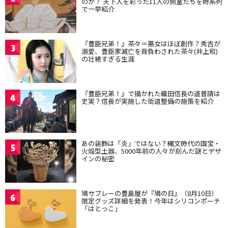
のか？ 天下人を彩った11人の側室たちを時系列
で一挙紹介
『豊臣兄弟！』茶々＝悪女はほぼ創作？秀吉が
3
溺愛、豊臣家滅亡を背負わされた茶々(井上和)
の壮絶すぎる生涯
『豊臣兄弟！』で描かれた織田信長の道普請は
4
史実？信長が実施した街道整備の施策を紹介
あの装飾は「炎」ではない？縄文時代の国宝・
5
火焔型土器、5000年前の人々が刻んだ謎とデザ
インの秘密
鳩サブレーの豊島屋が『鳩の日』（8月10日）
6
限定グッズ詳細を発表！今年はシリコンポーチ
「はとっこ」