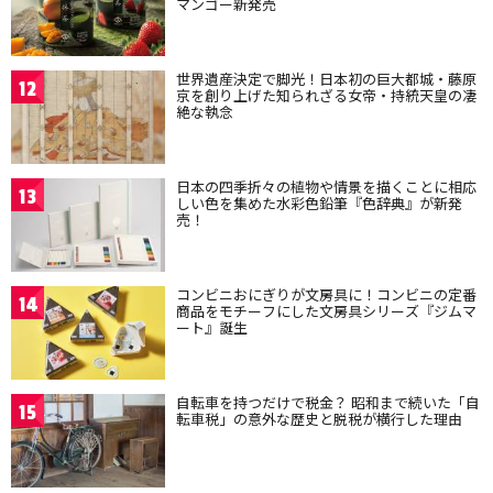
マンゴー新発売
世界遺産決定で脚光！日本初の巨大都城・藤原
12
京を創り上げた知られざる女帝・持統天皇の凄
絶な執念
日本の四季折々の植物や情景を描くことに相応
13
しい色を集めた水彩色鉛筆『色辞典』が新発
売！
コンビニおにぎりが文房具に！コンビニの定番
14
商品をモチーフにした文房具シリーズ『ジムマ
ート』誕生
自転車を持つだけで税金？ 昭和まで続いた「自
15
転車税」の意外な歴史と脱税が横行した理由