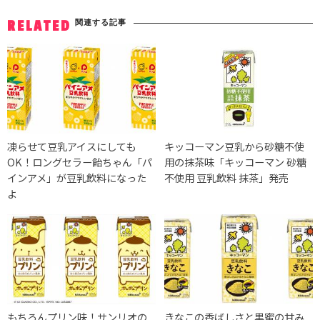
関連する記事
RELATED
凍らせて豆乳アイスにしても
キッコーマン豆乳から砂糖不使
OK！ロングセラー飴ちゃん「パ
用の抹茶味「キッコーマン 砂糖
インアメ」が豆乳飲料になった
不使用 豆乳飲料 抹茶」発売
よ
もちろんプリン味！サンリオの
きなこの香ばしさと黒蜜の甘み