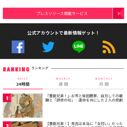
プレスリリース掲載サービス
公式アカウントで最新情報ゲット！
ランキング
RANKING
DAILY
WEEKLY
MONTHLY
24時間
週 間
月 間
『豊臣兄弟！』お市と柴田勝家、自刃しての最
1
期と「辞世の句」…運命を共にした２人の悲劇
【豊臣兄弟！】秀吉は本当に「女狂い」だった
2