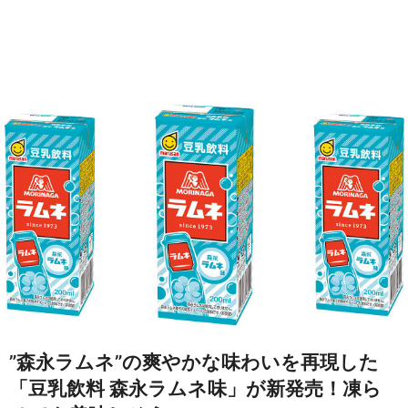
”森永ラムネ”の爽やかな味わいを再現した
「豆乳飲料 森永ラムネ味」が新発売！凍ら