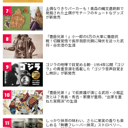
土偶なりきりパーカーも！青森の縄文遺跡群で
7
発掘された土偶がモチーフのキュートなグッズ
が新発売
『豊臣兄弟！』小一郎の5万の大軍に徹底抗
8
戦！切腹覚悟で長宗我部元親に降伏を迫った武
将・谷忠澄の生涯
ゴジラの咆哮で目覚める朝…1954年公開『ゴジ
9
ラ』の貴重音源を搭載した「ゴジラ音声目覚ま
し時計」が新発売
『豊臣兄弟！』で萩原護が演じる武将・小堀正
10
次とは？秀長・秀吉・家康が重用、“出家を重
ねた実務派”の生涯
しっかり抹茶の味わい、さらに果実の香りも楽
11
しめる「無糖フレーバー抹茶」ストロベリー、