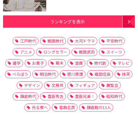
ランキングを表示
江戸時代
戦国時代
大河ドラマ
平安時代
アニメ
ロングセラー
戦国武将
スイーツ
雑学
お菓子
幕末
漫画
時代劇
テレビ
べらぼう
明治時代
徳川家康
織田信長
抹茶
デザイン
文房具
フィギュア
展覧会
鎌倉時代
豊臣秀吉
豊臣兄弟！
昭和時代
光る君へ
葛飾北斎
鎌倉殿の13人