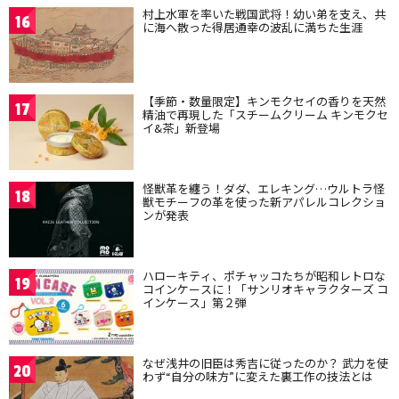
村上水軍を率いた戦国武将！幼い弟を支え、共
16
に海へ散った得居通幸の波乱に満ちた生涯
【季節・数量限定】キンモクセイの香りを天然
17
精油で再現した「スチームクリーム キンモクセ
イ&茶」新登場
怪獣革を纏う！ダダ、エレキング…ウルトラ怪
18
獣モチーフの革を使った新アパレルコレクショ
ンが発表
ハローキティ、ポチャッコたちが昭和レトロな
19
コインケースに！「サンリオキャラクターズ コ
インケース」第２弾
なぜ浅井の旧臣は秀吉に従ったのか？ 武力を使
20
わず“自分の味方”に変えた裏工作の技法とは