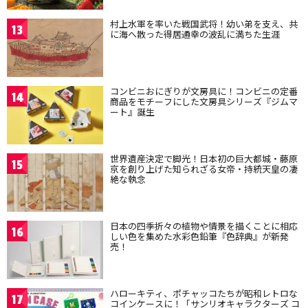
村上水軍を率いた戦国武将！幼い弟を支え、共
13
に海へ散った得居通幸の波乱に満ちた生涯
コンビニおにぎりが文房具に！コンビニの定番
14
商品をモチーフにした文房具シリーズ『ジムマ
ート』誕生
世界遺産決定で脚光！日本初の巨大都城・藤原
15
京を創り上げた知られざる女帝・持統天皇の凄
絶な執念
日本の四季折々の植物や情景を描くことに相応
16
しい色を集めた水彩色鉛筆『色辞典』が新発
売！
ハローキティ、ポチャッコたちが昭和レトロな
17
コインケースに！「サンリオキャラクターズ コ