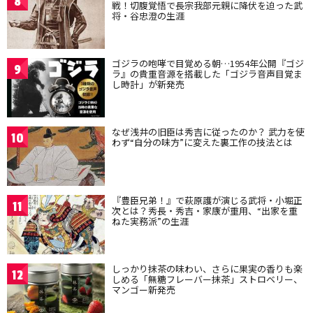
8
戦！切腹覚悟で長宗我部元親に降伏を迫った武
将・谷忠澄の生涯
ゴジラの咆哮で目覚める朝…1954年公開『ゴジ
9
ラ』の貴重音源を搭載した「ゴジラ音声目覚ま
し時計」が新発売
なぜ浅井の旧臣は秀吉に従ったのか？ 武力を使
10
わず“自分の味方”に変えた裏工作の技法とは
『豊臣兄弟！』で萩原護が演じる武将・小堀正
11
次とは？秀長・秀吉・家康が重用、“出家を重
ねた実務派”の生涯
しっかり抹茶の味わい、さらに果実の香りも楽
12
しめる「無糖フレーバー抹茶」ストロベリー、
マンゴー新発売