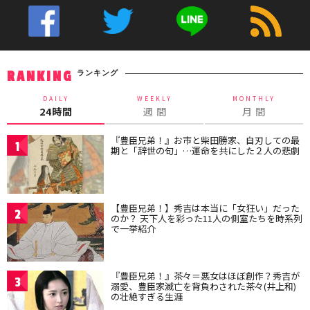
ランキング
RANKING
DAILY
WEEKLY
MONTHLY
24時間
週 間
月 間
『豊臣兄弟！』お市と柴田勝家、自刃しての最
1
期と「辞世の句」…運命を共にした２人の悲劇
【豊臣兄弟！】秀吉は本当に「女狂い」だった
2
のか？ 天下人を彩った11人の側室たちを時系列
で一挙紹介
『豊臣兄弟！』茶々＝悪女はほぼ創作？秀吉が
3
溺愛、豊臣家滅亡を背負わされた茶々(井上和)
の壮絶すぎる生涯