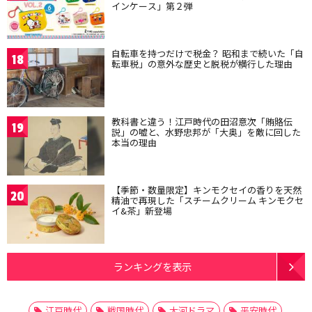
インケース」第２弾
自転車を持つだけで税金？ 昭和まで続いた「自
18
転車税」の意外な歴史と脱税が横行した理由
教科書と違う！江戸時代の田沼意次「賄賂伝
19
説」の嘘と、水野忠邦が「大奥」を敵に回した
本当の理由
【季節・数量限定】キンモクセイの香りを天然
20
精油で再現した「スチームクリーム キンモクセ
イ&茶」新登場
ランキングを表示
江戸時代
戦国時代
大河ドラマ
平安時代