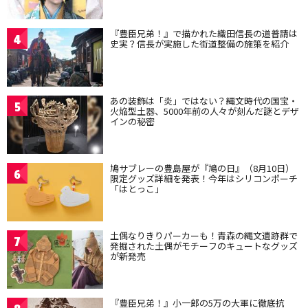
『豊臣兄弟！』で描かれた織田信長の道普請は
4
史実？信長が実施した街道整備の施策を紹介
あの装飾は「炎」ではない？縄文時代の国宝・
5
火焔型土器、5000年前の人々が刻んだ謎とデザ
インの秘密
鳩サブレーの豊島屋が『鳩の日』（8月10日）
6
限定グッズ詳細を発表！今年はシリコンポーチ
「はとっこ」
土偶なりきりパーカーも！青森の縄文遺跡群で
7
発掘された土偶がモチーフのキュートなグッズ
が新発売
『豊臣兄弟！』小一郎の5万の大軍に徹底抗