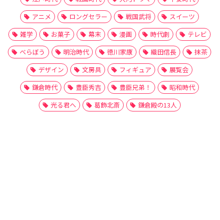
アニメ
ロングセラー
戦国武将
スイーツ
雑学
お菓子
幕末
漫画
時代劇
テレビ
べらぼう
明治時代
徳川家康
織田信長
抹茶
デザイン
文房具
フィギュア
展覧会
鎌倉時代
豊臣秀吉
豊臣兄弟！
昭和時代
光る君へ
葛飾北斎
鎌倉殿の13人