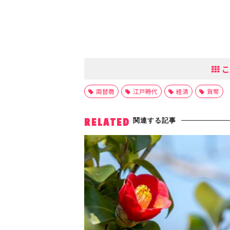
こ
両替商
江戸時代
経済
貨幣
関連する記事
RELATED