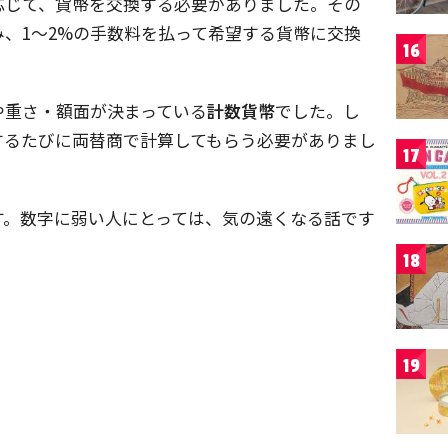
応じて、貨幣を交換する必要がありました。その
み、1～2%の手数料を払って希望する貨幣に交換
16
や重さ・額面が決まっている
計数貨幣
でした。し
するたびに両替商で計算してもらう必要がありまし
17
す。数字に弱い人にとっては、気の遠くなる話です
18
19