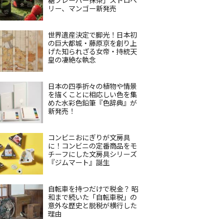
リー、マンゴー新発売
世界遺産決定で脚光！日本初
の巨大都城・藤原京を創り上
げた知られざる女帝・持統天
皇の凄絶な執念
日本の四季折々の植物や情景
を描くことに相応しい色を集
めた水彩色鉛筆『色辞典』が
新発売！
コンビニおにぎりが文房具
に！コンビニの定番商品をモ
チーフにした文房具シリーズ
『ジムマート』誕生
自転車を持つだけで税金？ 昭
和まで続いた「自転車税」の
意外な歴史と脱税が横行した
理由