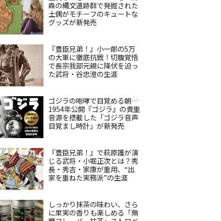
森の縄文遺跡群で発掘された
土偶がモチーフのキュートな
グッズが新発売
『豊臣兄弟！』小一郎の5万
の大軍に徹底抗戦！切腹覚悟
で長宗我部元親に降伏を迫っ
た武将・谷忠澄の生涯
ゴジラの咆哮で目覚める朝…
1954年公開『ゴジラ』の貴重
音源を搭載した「ゴジラ音声
目覚まし時計」が新発売
『豊臣兄弟！』で萩原護が演
じる武将・小堀正次とは？秀
長・秀吉・家康が重用、“出
家を重ねた実務派”の生涯
しっかり抹茶の味わい、さら
に果実の香りも楽しめる「無
糖フレーバー抹茶」ストロベ