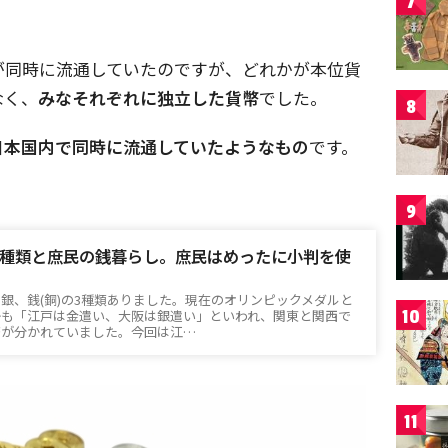
7
が同時に流通していたのですが、どれかが本位貨
なく、
みなそれぞれに独立した貨幣
でした。
8
日本国内で同時に流通していたようなもの
です。
9
種類と庶民の銭暮らし。庶民はめったに小判を使
銀、銭(銅)の3種類ありました。現在のオリンピックメダルと
10
かも「江戸は金遣い、大阪は銀遣い」といわれ、関東と関西で
幣が分かれていました。今回は江…
11