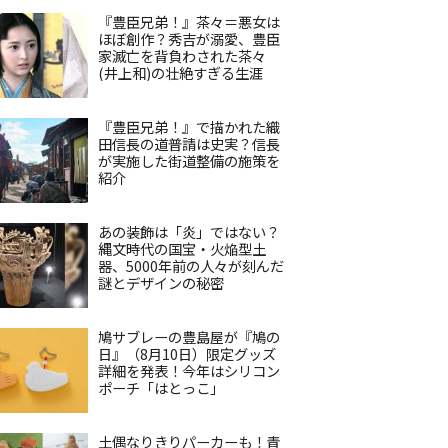
『豊臣兄弟！』茶々＝悪女は
ほぼ創作？秀吉が溺愛、豊臣
家滅亡を背負わされた茶々
(井上和)の壮絶すぎる生涯
『豊臣兄弟！』で描かれた織
田信長の道普請は史実？信長
が実施した街道整備の施策を
紹介
あの装飾は「炎」ではない？
縄文時代の国宝・火焔型土
器、5000年前の人々が刻んだ
謎とデザインの秘密
鳩サブレーの豊島屋が『鳩の
日』（8月10日）限定グッズ
詳細を発表！今年はシリコン
ポーチ「はとっこ」
土偶なりきりパーカーも！青