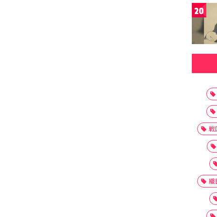
20
戦
織