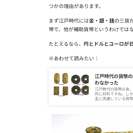
つかの理由があります。
まず江戸時代には
金・銀・銭
の三貨
幣で、他が補助貨幣というわけでは
たとえるなら、
円とドルとユーロが
※あわせて読みたい：
江戸時代の貨幣の
わなかった
江戸時代の貨幣は金、
同じ材料ですね。し
主に流通している貨