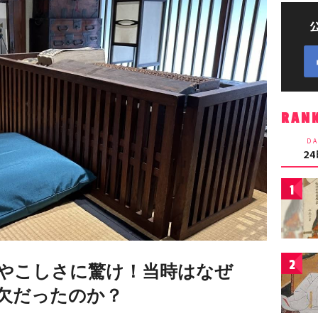
RAN
DA
2
1
2
やこしさに驚け！当時はなぜ
欠だったのか？