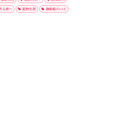
光る君へ
葛飾北斎
鎌倉殿の13人