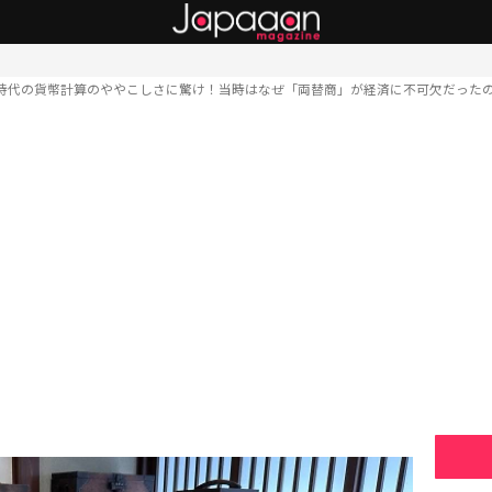
時代の貨幣計算のややこしさに驚け！当時はなぜ「両替商」が経済に不可欠だった