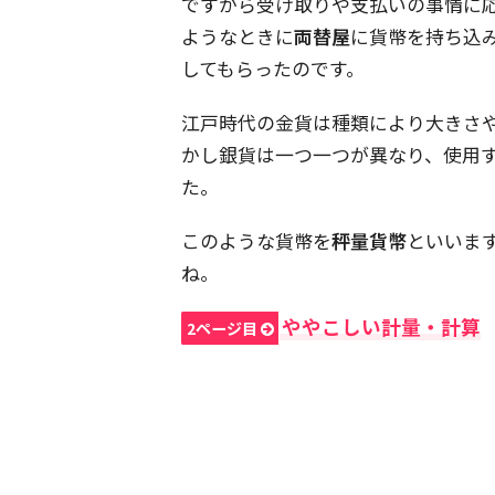
ですから受け取りや支払いの事情に
ようなときに
両替屋
に貨幣を持ち込
してもらったのです。
江戸時代の金貨は種類により大きさ
かし銀貨は一つ一つが異なり、使用
た。
このような貨幣を
秤量貨幣
といいま
ね。
ややこしい計量・計算
2ページ目