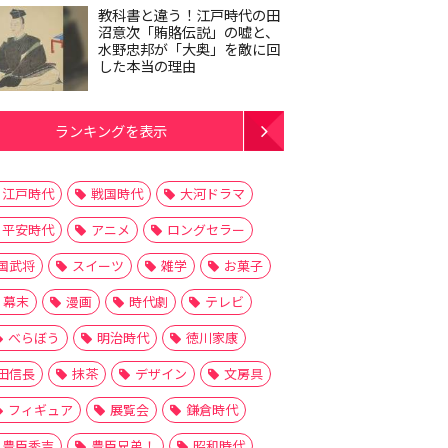
教科書と違う！江戸時代の田
沼意次「賄賂伝説」の嘘と、
水野忠邦が「大奥」を敵に回
した本当の理由
ランキングを表示
江戸時代
戦国時代
大河ドラマ
平安時代
アニメ
ロングセラー
国武将
スイーツ
雑学
お菓子
幕末
漫画
時代劇
テレビ
べらぼう
明治時代
徳川家康
田信長
抹茶
デザイン
文房具
フィギュア
展覧会
鎌倉時代
豊臣秀吉
豊臣兄弟！
昭和時代