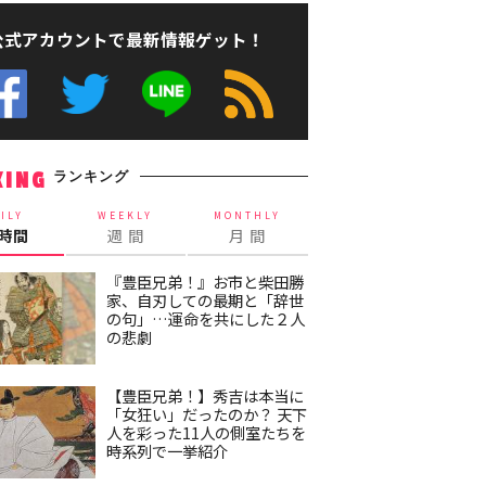
公式アカウントで最新情報ゲット！
ランキング
KING
ILY
WEEKLY
MONTHLY
4時間
週 間
月 間
『豊臣兄弟！』お市と柴田勝
家、自刃しての最期と「辞世
の句」…運命を共にした２人
の悲劇
【豊臣兄弟！】秀吉は本当に
「女狂い」だったのか？ 天下
人を彩った11人の側室たちを
時系列で一挙紹介