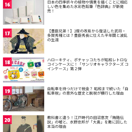
日本の四季折々の植物や情景を描くことに相応
16
しい色を集めた水彩色鉛筆『色辞典』が新発
売！
【豊臣兄弟！】2度の改易から復活した武将・
17
多賀秀種とは？豊臣秀長に仕えた半年間と波乱
の生涯
ハローキティ、ポチャッコたちが昭和レトロな
18
コインケースに！「サンリオキャラクターズ コ
インケース」第２弾
自転車を持つだけで税金？ 昭和まで続いた「自
19
転車税」の意外な歴史と脱税が横行した理由
教科書と違う！江戸時代の田沼意次「賄賂伝
20
説」の嘘と、水野忠邦が「大奥」を敵に回した
本当の理由