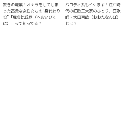
驚きの職業！オナラをしてしま
パロディ系もイケます！江戸時
った高貴な女性たちの”身代わり
代の狂歌三大家のひとり、狂歌
役”「屁負比丘尼（へおいびく
師・大田南畝（おおたなんぽ）
に）」って知ってる？
とは？