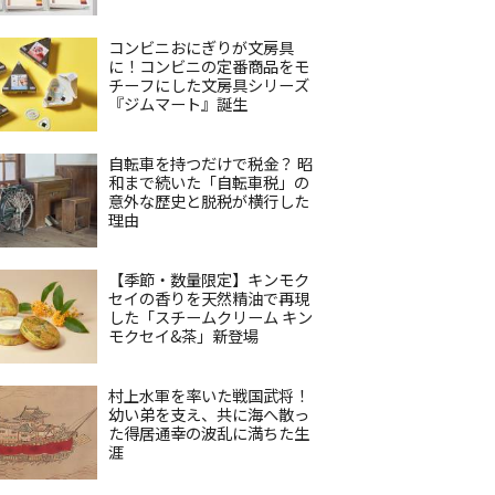
コンビニおにぎりが文房具
に！コンビニの定番商品をモ
チーフにした文房具シリーズ
『ジムマート』誕生
自転車を持つだけで税金？ 昭
和まで続いた「自転車税」の
意外な歴史と脱税が横行した
理由
【季節・数量限定】キンモク
セイの香りを天然精油で再現
した「スチームクリーム キン
モクセイ&茶」新登場
村上水軍を率いた戦国武将！
幼い弟を支え、共に海へ散っ
た得居通幸の波乱に満ちた生
涯