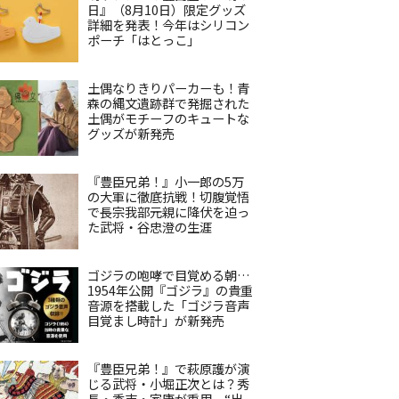
日』（8月10日）限定グッズ
詳細を発表！今年はシリコン
ポーチ「はとっこ」
土偶なりきりパーカーも！青
森の縄文遺跡群で発掘された
土偶がモチーフのキュートな
グッズが新発売
『豊臣兄弟！』小一郎の5万
の大軍に徹底抗戦！切腹覚悟
で長宗我部元親に降伏を迫っ
た武将・谷忠澄の生涯
ゴジラの咆哮で目覚める朝…
1954年公開『ゴジラ』の貴重
音源を搭載した「ゴジラ音声
目覚まし時計」が新発売
『豊臣兄弟！』で萩原護が演
じる武将・小堀正次とは？秀
長・秀吉・家康が重用、“出