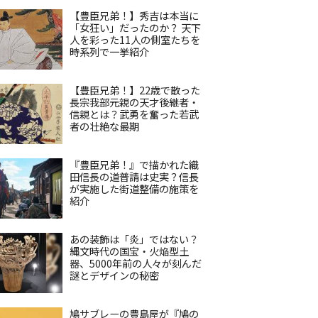
【豊臣兄弟！】秀吉は本当に
「女狂い」だったのか？ 天下
人を彩った11人の側室たちを
時系列で一挙紹介
【豊臣兄弟！】22歳で散った
長宗我部元親の天才後継者・
信親とは？武勇を奮った若武
者の壮絶な最期
『豊臣兄弟！』で描かれた織
田信長の道普請は史実？信長
が実施した街道整備の施策を
紹介
あの装飾は「炎」ではない？
縄文時代の国宝・火焔型土
器、5000年前の人々が刻んだ
謎とデザインの秘密
鳩サブレーの豊島屋が『鳩の