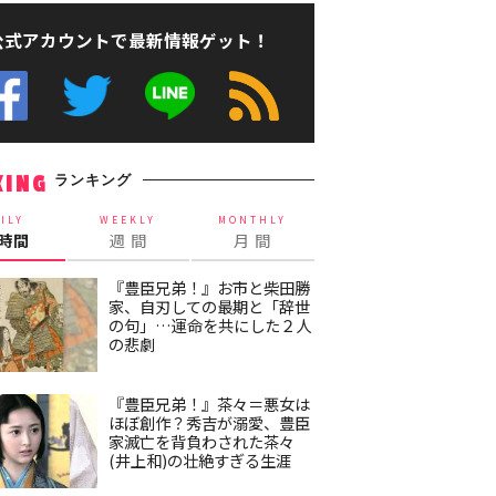
公式アカウントで最新情報ゲット！
ランキング
KING
ILY
WEEKLY
MONTHLY
4時間
週 間
月 間
『豊臣兄弟！』お市と柴田勝
家、自刃しての最期と「辞世
の句」…運命を共にした２人
の悲劇
『豊臣兄弟！』茶々＝悪女は
ほぼ創作？秀吉が溺愛、豊臣
家滅亡を背負わされた茶々
(井上和)の壮絶すぎる生涯