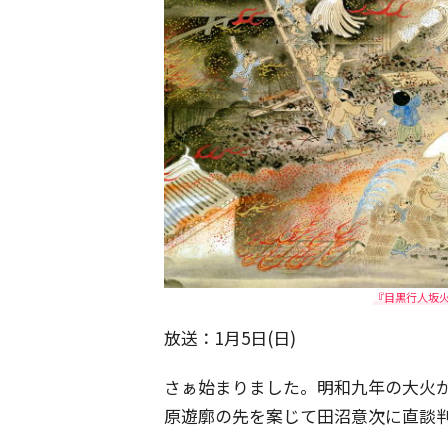
『目黒行人坂
放送：1月5日(日)
さぁ始まりました。明和九年の大火
原遊廓の先を案じて田沼意次に直談