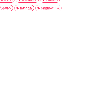
光る君へ
葛飾北斎
鎌倉殿の13人