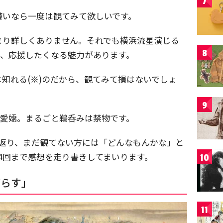
7
嫌いなら一度は観てみて欲しいです。
まり詳しくありません。それでも横浜流星演じる
8
は、応援したくなる魅力があります。
知れる(※)のだから、観てみて損はないでしょ
9
ご愛嬌。まるごと鵜呑みは禁物です。
り返り、まだ観てない方には「どんなもんかな」と
4回まで感想を走り書きしてまいります。
10
がらす」
11