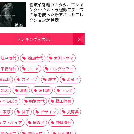
怪獣革を纏う！ダダ、エレキ
ング…ウルトラ怪獣モチーフ
の革を使った新アパレルコレ
クションが発表
ランキングを表示
江戸時代
戦国時代
大河ドラマ
平安時代
アニメ
ロングセラー
国武将
スイーツ
雑学
お菓子
幕末
漫画
時代劇
テレビ
べらぼう
明治時代
織田信長
川家康
抹茶
デザイン
文房具
フィギュア
展覧会
鎌倉時代
豊臣秀吉
豊臣兄弟！
昭和時代