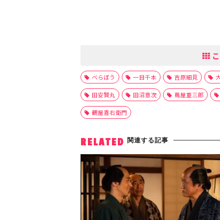
こ
べらぼう
一目千本
吉原細見
田安賢丸
田沼意次
蔦屋重三郎
鶴屋喜右衛門
関連する記事
RELATED