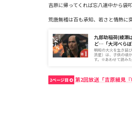
吉原に帰ってくれば忘八連中から袋
荒唐無稽は百も承知、若さと情熱に
九郎助稲荷(綾瀬
ど…「大河べらぼ
明和の大火を生き延
流星）は、子供の頃
す。※あわせて読みたい記
第2回放送「吉原細見
2ページ目