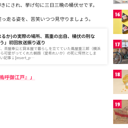
叩きにされ、挙げ句に三日三晩の桶伏せです。
16
突っ走る姿を、苦笑いつつ見守りましょう。
はるか)の実際の場所、蔦重の出自、桶伏の刑な
う」初回放送振り返り
17
び、茶屋奉公と貸本屋で暮らしを立てていた蔦屋重三郎（横浜
から可愛がってくれた朝顔（愛希れいか）の死に愕然としま
事↓[insert_p…
18
『嗚呼御江戸』」
19