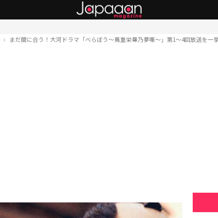
ト
まだ間に合う！大河ドラマ「べらぼう～蔦重栄華乃夢噺～」第1～4回放送を一