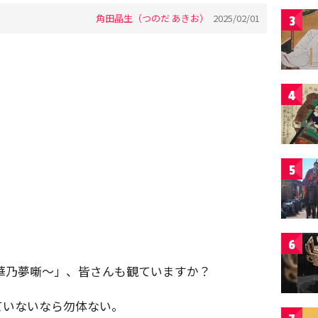
角田晶生（つのだ あきお）
2025/02/01
3
4
5
6
華乃夢噺～」、皆さんも観ていますか？
ていないなら勿体ない。