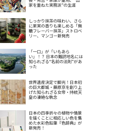
家を重ねた実務派”の生涯
しっかり抹茶の味わい、さら
に果実の香りも楽しめる「無
糖フレーバー抹茶」ストロベ
リー、マンゴー新発売
「一口」が「いもあら
い」！？ 日本の難読地名には
知られざる“名前の法則”があ
った
世界遺産決定で脚光！日本初
の巨大都城・藤原京を創り上
げた知られざる女帝・持統天
皇の凄絶な執念
日本の四季折々の植物や情景
を描くことに相応しい色を集
めた水彩色鉛筆『色辞典』が
新発売！