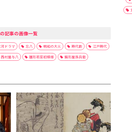
の記事の画像一覧
大河ドラマ
忘八
明和の大火
時代劇
江戸時代
西村屋与八
雛形若菜初模様
鱗形屋孫兵衛