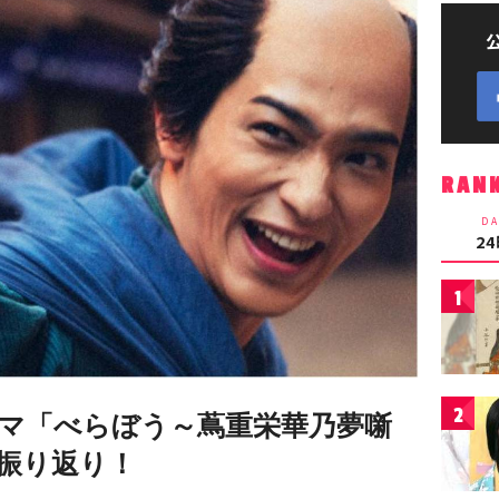
RAN
DA
2
1
2
マ「べらぼう～蔦重栄華乃夢噺
挙振り返り！