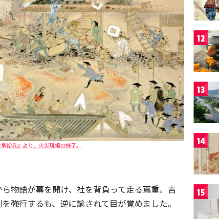
12
13
14
火事絵巻』より、火災現場の様子。
から物語が幕を開け、社を背負って走る蔦重。吉
15
判を強行するも、逆に諭されて目が覚めました。