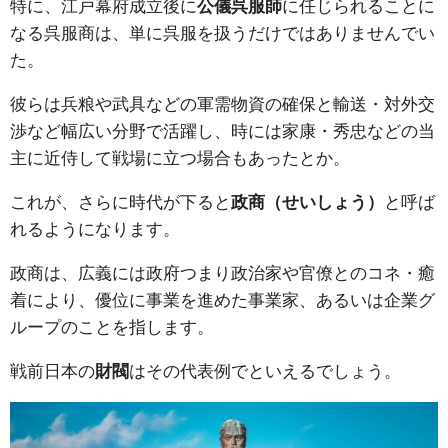
特に、江戸幕府成立後に
公儀呉服師
に任じられることに
なる呉服商は、単に呉服を扱うだけではありませんでい
た。
彼らは兵粮や武具などの軍需物資の確保と輸送・対外交
渉など幅広い分野で活躍し、時には家康・秀忠などの当
主に近侍して戦場に立つ場合もあったとか。
これが、さらに時代が下ると
政商（せいしょう）
と呼ば
れるようになります。
政商は、広義には政府つまり政治家や官僚とのコネ・癒
着により、優位に事業を進めた事業家、あるいは企業グ
ループのことを指します。
戦前日本の
財閥
はその代表例でといえるでしょう。