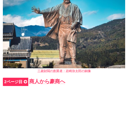
三菱財閥の創業者・岩崎弥太郎の銅像
商人から豪商へ
2ページ目