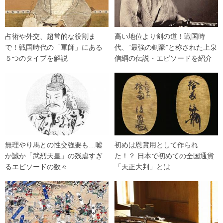
占術や外交、超常的な役割ま
高い地位より剣の道！戦国時
で！戦国時代の「軍師」にある
代、”最強の剣豪”と称された上泉
５つのタイプを解説
信綱の伝説・エピソードを紹介
無理やり馬との性交強要も…嘘
初めは恩賞用として作られ
か誠か「武烈天皇」の残虐すぎ
た！？ 日本で初めての全国通貨
るエピソードの数々
「天正大判」とは