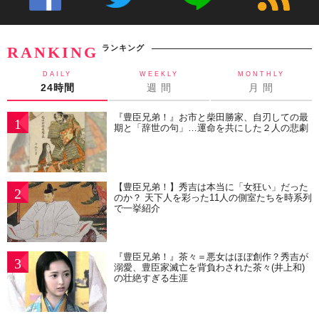
ランキング
RANKING
DAILY
WEEKLY
MONTHLY
24時間
週 間
月 間
『豊臣兄弟！』お市と柴田勝家、自刃しての最
1
期と「辞世の句」…運命を共にした２人の悲劇
【豊臣兄弟！】秀吉は本当に「女狂い」だった
2
のか？ 天下人を彩った11人の側室たちを時系列
で一挙紹介
『豊臣兄弟！』茶々＝悪女はほぼ創作？秀吉が
3
溺愛、豊臣家滅亡を背負わされた茶々(井上和)
の壮絶すぎる生涯