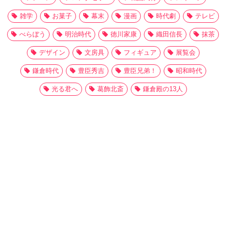
雑学
お菓子
幕末
漫画
時代劇
テレビ
べらぼう
明治時代
徳川家康
織田信長
抹茶
デザイン
文房具
フィギュア
展覧会
鎌倉時代
豊臣秀吉
豊臣兄弟！
昭和時代
光る君へ
葛飾北斎
鎌倉殿の13人