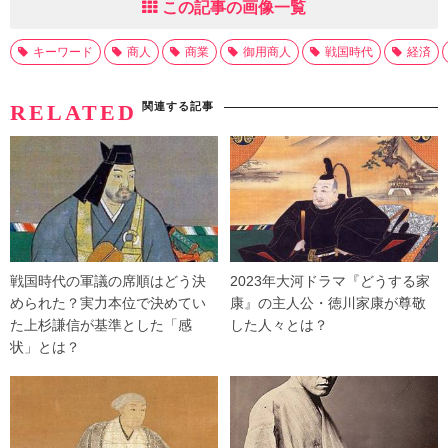
この記事の画像一覧
キーワード
商人
商業
御用商人
戦国時代
経済
関連する記事
RELATED
戦国時代の軍議の席順はどう決
2023年大河ドラマ『どうする家
められた？実力本位で決めてい
康』の主人公・徳川家康が尊敬
た上杉謙信が基準とした「感
した人々とは？
状」とは？