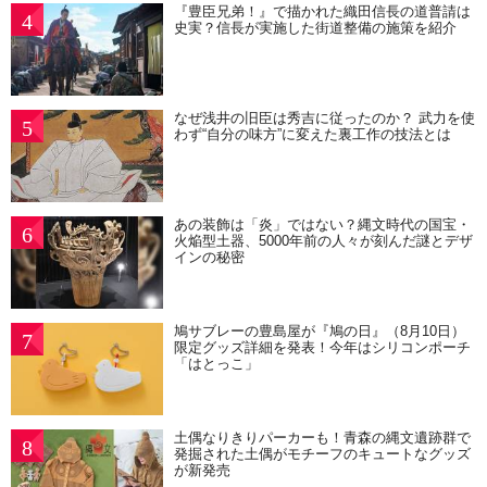
『豊臣兄弟！』で描かれた織田信長の道普請は
4
史実？信長が実施した街道整備の施策を紹介
なぜ浅井の旧臣は秀吉に従ったのか？ 武力を使
5
わず“自分の味方”に変えた裏工作の技法とは
あの装飾は「炎」ではない？縄文時代の国宝・
6
火焔型土器、5000年前の人々が刻んだ謎とデザ
インの秘密
鳩サブレーの豊島屋が『鳩の日』（8月10日）
7
限定グッズ詳細を発表！今年はシリコンポーチ
「はとっこ」
土偶なりきりパーカーも！青森の縄文遺跡群で
8
発掘された土偶がモチーフのキュートなグッズ
が新発売