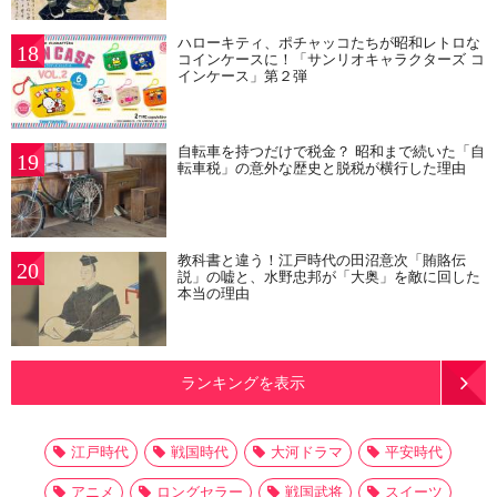
ハローキティ、ポチャッコたちが昭和レトロな
18
コインケースに！「サンリオキャラクターズ コ
インケース」第２弾
自転車を持つだけで税金？ 昭和まで続いた「自
19
転車税」の意外な歴史と脱税が横行した理由
教科書と違う！江戸時代の田沼意次「賄賂伝
20
説」の嘘と、水野忠邦が「大奥」を敵に回した
本当の理由
ランキングを表示
江戸時代
戦国時代
大河ドラマ
平安時代
アニメ
ロングセラー
戦国武将
スイーツ