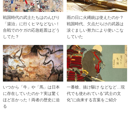
戦国時代の武士たちはのんびり
雨の日に火縄銃は使えたのか？
「湯治」に行くヒマなどない！
戦国時代、欠点だらけの武器は
合戦でのケガの応急処置はどう
涙ぐましい努力により使いこな
してた？
していた
いつから「牛」や「馬」は日本
一番槍、抜け駆け などなど…現
に存在していたのか？実は驚く
代でも使われている”武士の文
ほど古かった！両者の歴史に迫
化”に由来する言葉をご紹介
る