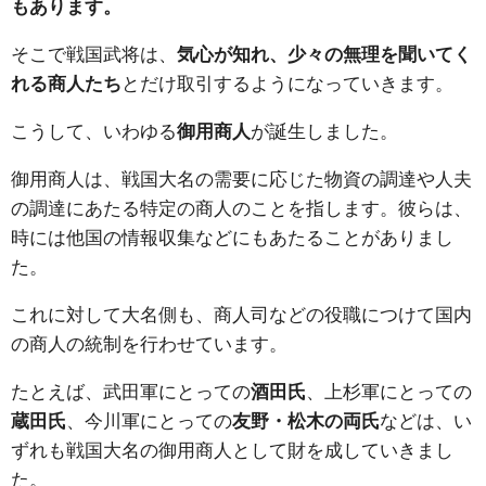
もあります。
そこで戦国武将は、
気心が知れ、少々の無理を聞いてく
れる商人たち
とだけ取引するようになっていきます。
こうして、いわゆる
御用商人
が誕生しました。
御用商人は、戦国大名の需要に応じた物資の調達や人夫
の調達にあたる特定の商人のことを指します。彼らは、
時には他国の情報収集などにもあたることがありまし
た。
これに対して大名側も、商人司などの役職につけて国内
の商人の統制を行わせています。
たとえば、武田軍にとっての
酒田氏
、上杉軍にとっての
蔵田氏
、今川軍にとっての
友野・松木の両氏
などは、い
ずれも戦国大名の御用商人として財を成していきまし
た。