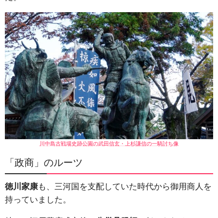
川中島古戦場史跡公園の武田信玄・上杉謙信の一騎討ち像
「政商」のルーツ
徳川家康
も、三河国を支配していた時代から御用商人を
持っていました。