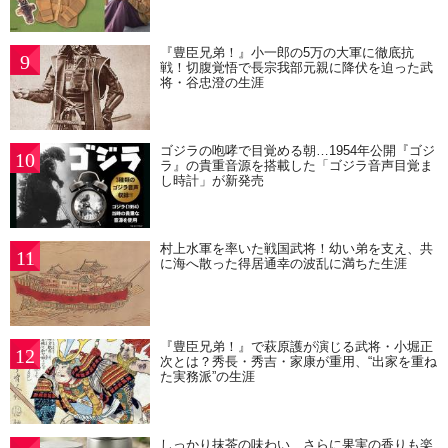
『豊臣兄弟！』小一郎の5万の大軍に徹底抗
9
戦！切腹覚悟で長宗我部元親に降伏を迫った武
将・谷忠澄の生涯
ゴジラの咆哮で目覚める朝…1954年公開『ゴジ
10
ラ』の貴重音源を搭載した「ゴジラ音声目覚ま
し時計」が新発売
村上水軍を率いた戦国武将！幼い弟を支え、共
11
に海へ散った得居通幸の波乱に満ちた生涯
『豊臣兄弟！』で萩原護が演じる武将・小堀正
12
次とは？秀長・秀吉・家康が重用、“出家を重ね
た実務派”の生涯
しっかり抹茶の味わい、さらに果実の香りも楽