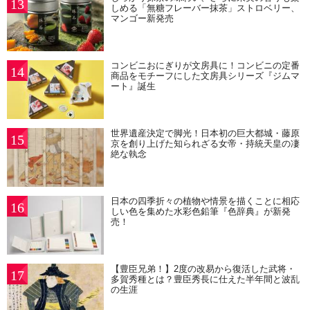
13
しめる「無糖フレーバー抹茶」ストロベリー、
マンゴー新発売
コンビニおにぎりが文房具に！コンビニの定番
14
商品をモチーフにした文房具シリーズ『ジムマ
ート』誕生
世界遺産決定で脚光！日本初の巨大都城・藤原
15
京を創り上げた知られざる女帝・持統天皇の凄
絶な執念
日本の四季折々の植物や情景を描くことに相応
16
しい色を集めた水彩色鉛筆『色辞典』が新発
売！
【豊臣兄弟！】2度の改易から復活した武将・
17
多賀秀種とは？豊臣秀長に仕えた半年間と波乱
の生涯