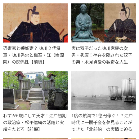
恐妻家と嫉妬妻？ 徳川２代将
実は双子だった徳川家康の次
軍・徳川秀忠と継室・江（崇源
男・秀康！存在を隠された双子
院）の関係性【前編】
の弟・永見貞愛の数奇な人生
わずか6歳にして天才！江戸初期
1度の航海で1億円稼ぐ！？江戸
の政治家・松平信綱の活躍と実
時代に一攫千金を夢見ることが
績をたどる【前編】
できた「北前船」の実情に迫る