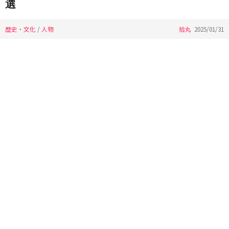
選
歴史・文化
/
人物
拾丸
2025/01/31