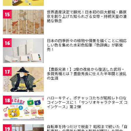
世界遺産決定で脚光！日本初の巨大都城・藤原
15
京を創り上げた知られざる女帝・持統天皇の凄
絶な執念
日本の四季折々の植物や情景を描くことに相応
16
しい色を集めた水彩色鉛筆『色辞典』が新発
売！
【豊臣兄弟！】2度の改易から復活した武将・
17
多賀秀種とは？豊臣秀長に仕えた半年間と波乱
の生涯
ハローキティ、ポチャッコたちが昭和レトロな
18
コインケースに！「サンリオキャラクターズ コ
インケース」第２弾
自転車を持つだけで税金？ 昭和まで続いた「自
19
転車税」の意外な歴史と脱税が横行した理由