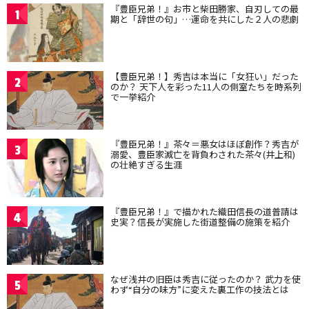
『豊臣兄弟！』お市と柴田勝家、自刃しての最
1
期と「辞世の句」…運命を共にした２人の悲劇
【豊臣兄弟！】秀吉は本当に「女狂い」だった
2
のか？ 天下人を彩った11人の側室たちを時系列
で一挙紹介
『豊臣兄弟！』茶々＝悪女はほぼ創作？秀吉が
3
溺愛、豊臣家滅亡を背負わされた茶々(井上和)
の壮絶すぎる生涯
『豊臣兄弟！』で描かれた織田信長の道普請は
4
史実？信長が実施した街道整備の施策を紹介
なぜ浅井の旧臣は秀吉に従ったのか？ 武力を使
5
わず“自分の味方”に変えた裏工作の技法とは