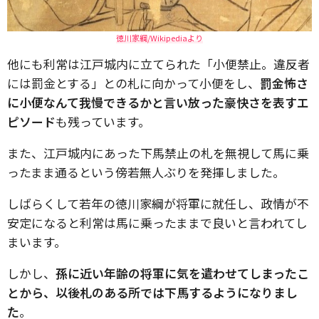
徳川家綱/Wikipediaより
他にも利常は江戸城内に立てられた「小便禁止。違反者
には罰金とする」との札に向かって小便をし、
罰金怖さ
に小便なんて我慢できるかと言い放った豪快さを表すエ
ピソード
も残っています。
また、江戸城内にあった下馬禁止の札を無視して馬に乗
ったまま通るという傍若無人ぶりを発揮しました。
しばらくして若年の徳川家綱が将軍に就任し、政情が不
安定になると利常は馬に乗ったままで良いと言われてし
まいます。
しかし、
孫に近い年齢の将軍に気を遣わせてしまったこ
とから、以後札のある所では下馬するようになりまし
た
。