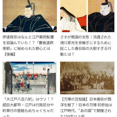
伊達政宗はなんと江戸幕府転覆
さすが戦国の女性！冷遇された
を目論んでいた！？「慶長遣欧
徳川家光を世継ぎにするために
使節」に秘められた野心とは
起こした春日局の大胆すぎる行
【後編】
動とは？
「大江戸八百八町」はウソ！？
【万博の豆知識】日本美術が西
超巨大都市・江戸は行政区分や
洋を魅了！日本の万博 初参加は
町奉行の管轄もめちゃくちゃだ
江戸時代、“あの国”で開催され
った
た150年以上前