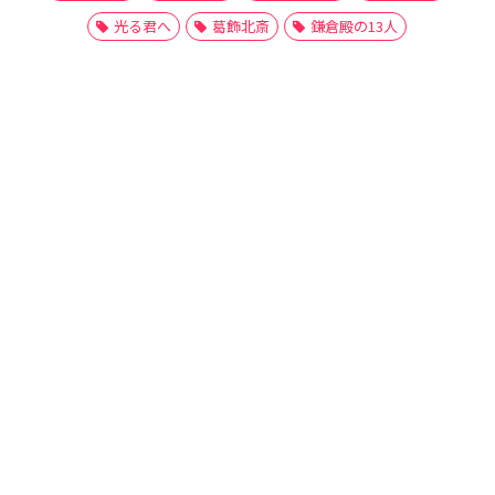
光る君へ
葛飾北斎
鎌倉殿の13人