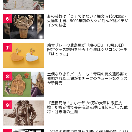
あの装飾は「炎」ではない？縄文時代の国宝・
6
火焔型土器、5000年前の人々が刻んだ謎とデザ
インの秘密
鳩サブレーの豊島屋が『鳩の日』（8月10日）
7
限定グッズ詳細を発表！今年はシリコンポーチ
「はとっこ」
土偶なりきりパーカーも！青森の縄文遺跡群で
8
発掘された土偶がモチーフのキュートなグッズ
が新発売
『豊臣兄弟！』小一郎の5万の大軍に徹底抗
9
戦！切腹覚悟で長宗我部元親に降伏を迫った武
将・谷忠澄の生涯
ゴジラの咆哮で目覚める朝…1954年公開『ゴジ