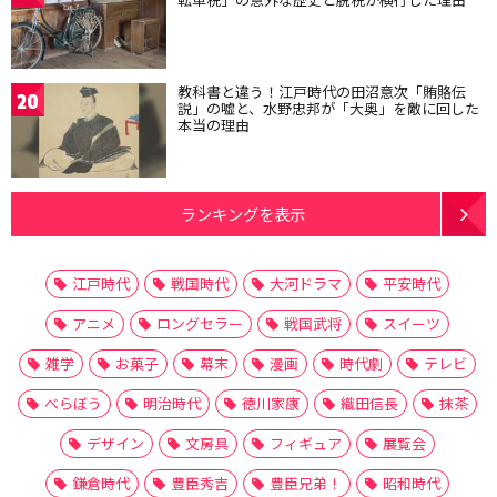
教科書と違う！江戸時代の田沼意次「賄賂伝
20
説」の嘘と、水野忠邦が「大奥」を敵に回した
本当の理由
ランキングを表示
江戸時代
戦国時代
大河ドラマ
平安時代
アニメ
ロングセラー
戦国武将
スイーツ
雑学
お菓子
幕末
漫画
時代劇
テレビ
べらぼう
明治時代
徳川家康
織田信長
抹茶
デザイン
文房具
フィギュア
展覧会
鎌倉時代
豊臣秀吉
豊臣兄弟！
昭和時代