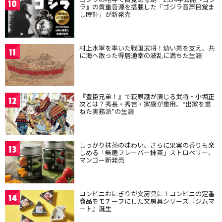
10
ラ』の貴重音源を搭載した「ゴジラ音声目覚ま
し時計」が新発売
村上水軍を率いた戦国武将！幼い弟を支え、共
11
に海へ散った得居通幸の波乱に満ちた生涯
『豊臣兄弟！』で萩原護が演じる武将・小堀正
12
次とは？秀長・秀吉・家康が重用、“出家を重
ねた実務派”の生涯
しっかり抹茶の味わい、さらに果実の香りも楽
13
しめる「無糖フレーバー抹茶」ストロベリー、
マンゴー新発売
コンビニおにぎりが文房具に！コンビニの定番
14
商品をモチーフにした文房具シリーズ『ジムマ
ート』誕生