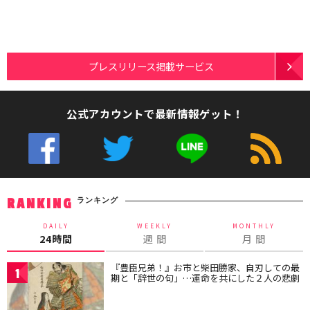
プレスリリース掲載サービス
公式アカウントで最新情報ゲット！
ランキング
RANKING
DAILY
WEEKLY
MONTHLY
24時間
週 間
月 間
『豊臣兄弟！』お市と柴田勝家、自刃しての最
1
期と「辞世の句」…運命を共にした２人の悲劇