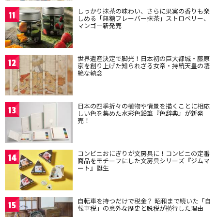
しっかり抹茶の味わい、さらに果実の香りも楽
11
しめる「無糖フレーバー抹茶」ストロベリー、
マンゴー新発売
世界遺産決定で脚光！日本初の巨大都城・藤原
12
京を創り上げた知られざる女帝・持統天皇の凄
絶な執念
日本の四季折々の植物や情景を描くことに相応
13
しい色を集めた水彩色鉛筆『色辞典』が新発
売！
コンビニおにぎりが文房具に！コンビニの定番
14
商品をモチーフにした文房具シリーズ『ジムマ
ート』誕生
自転車を持つだけで税金？ 昭和まで続いた「自
15
転車税」の意外な歴史と脱税が横行した理由