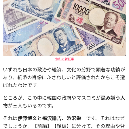
令和の新紙幣
いずれも日本の政治や経済、文化の分野で顕著な功績が
あり、紙幣の肖像にふさわしいと評価されたからこそ選
ばれたわけです。
ところが、この中に韓国の政府やマスコミが
忌み嫌う人
物
が三人もいるのです。
それは
伊藤博文と福沢諭吉、渋沢栄一
です。それはなぜ
でしょうか。【前編】【後編】に分けて、その理由や背