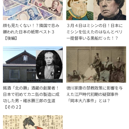
顔も見たくない！？隣国で忌み
３月４日はミシンの日！日本に
嫌われた日本の紙幣ベスト３
ミシンを伝えたのはなんとペリ
【後編】
ー提督率いる黒船だった！？
銘酒「北の勝」酒蔵の創業者！
徳川家康の禁教政策に影響を与
日本で初めてカニ缶の製造に成
えた江戸時代初期の疑獄事件
功した男・碓氷勝三郎の生涯
「岡本大八事件」とは？
【その２】