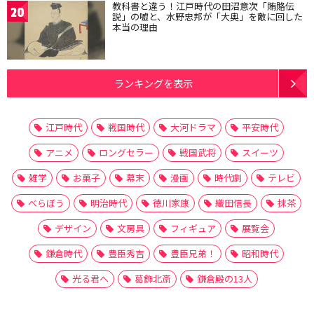
教科書と違う！江戸時代の田沼意次「賄賂伝
20
説」の嘘と、水野忠邦が「大奥」を敵に回した
本当の理由
ランキングを表示
江戸時代
戦国時代
大河ドラマ
平安時代
アニメ
ロングセラー
戦国武将
スイーツ
雑学
お菓子
幕末
漫画
時代劇
テレビ
べらぼう
明治時代
徳川家康
織田信長
抹茶
デザイン
文房具
フィギュア
展覧会
鎌倉時代
豊臣秀吉
豊臣兄弟！
昭和時代
光る君へ
葛飾北斎
鎌倉殿の13人