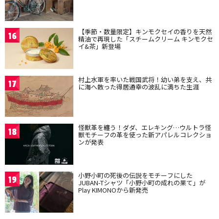
【季節・数量限定】キンモクセイの香りを天然
16
精油で再現した「スチームクリーム キンモクセ
イ&茶」新登場
村上水軍を率いた戦国武将！幼い弟を支え、共
17
に海へ散った得居通幸の波乱に満ちた生涯
怪獣革を纏う！ダダ、エレキング…ウルトラ怪
18
獣モチーフの革を使った新アパレルコレクショ
ンが発表
小野小町の死後の伝説をモチーフにした
19
JUBAN-Tシャツ「小野小町の成れの果て」が
Play KIMONOから新発売