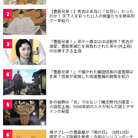
【豊臣兄弟！】秀吉は本当に「女狂い」だった
2
のか？ 天下人を彩った11人の側室たちを時系列
で一挙紹介
『豊臣兄弟！』茶々＝悪女はほぼ創作？秀吉が
3
溺愛、豊臣家滅亡を背負わされた茶々(井上和)
の壮絶すぎる生涯
『豊臣兄弟！』で描かれた織田信長の道普請は
4
史実？信長が実施した街道整備の施策を紹介
あの装飾は「炎」ではない？縄文時代の国宝・
5
火焔型土器、5000年前の人々が刻んだ謎とデザ
インの秘密
鳩サブレーの豊島屋が『鳩の日』（8月10日）
6
限定グッズ詳細を発表！今年はシリコンポーチ