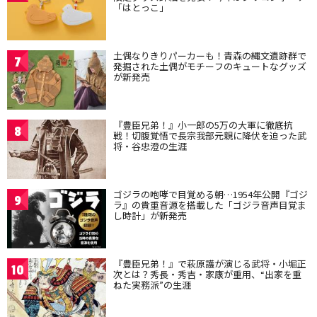
「はとっこ」
土偶なりきりパーカーも！青森の縄文遺跡群で
7
発掘された土偶がモチーフのキュートなグッズ
が新発売
『豊臣兄弟！』小一郎の5万の大軍に徹底抗
8
戦！切腹覚悟で長宗我部元親に降伏を迫った武
将・谷忠澄の生涯
ゴジラの咆哮で目覚める朝…1954年公開『ゴジ
9
ラ』の貴重音源を搭載した「ゴジラ音声目覚ま
し時計」が新発売
『豊臣兄弟！』で萩原護が演じる武将・小堀正
10
次とは？秀長・秀吉・家康が重用、“出家を重
ねた実務派”の生涯