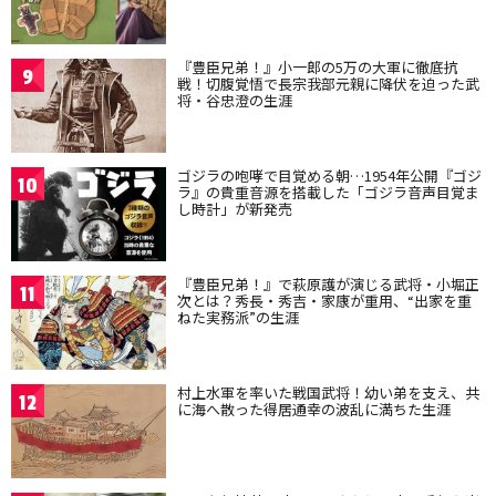
『豊臣兄弟！』小一郎の5万の大軍に徹底抗
9
戦！切腹覚悟で長宗我部元親に降伏を迫った武
将・谷忠澄の生涯
ゴジラの咆哮で目覚める朝…1954年公開『ゴジ
10
ラ』の貴重音源を搭載した「ゴジラ音声目覚ま
し時計」が新発売
『豊臣兄弟！』で萩原護が演じる武将・小堀正
11
次とは？秀長・秀吉・家康が重用、“出家を重
ねた実務派”の生涯
村上水軍を率いた戦国武将！幼い弟を支え、共
12
に海へ散った得居通幸の波乱に満ちた生涯