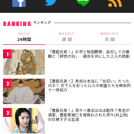
ランキング
RANKING
DAILY
WEEKLY
MONTHLY
24時間
週 間
月 間
『豊臣兄弟！』お市と柴田勝家、自刃しての最
1
期と「辞世の句」…運命を共にした２人の悲劇
【豊臣兄弟！】秀吉は本当に「女狂い」だった
2
のか？ 天下人を彩った11人の側室たちを時系列
で一挙紹介
『豊臣兄弟！』茶々＝悪女はほぼ創作？秀吉が
3
溺愛、豊臣家滅亡を背負わされた茶々(井上和)
の壮絶すぎる生涯