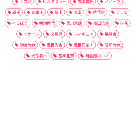
アニメ
ロングセラー
戦国武将
スイーツ
雑学
お菓子
幕末
漫画
時代劇
テレビ
べらぼう
明治時代
徳川家康
織田信長
抹茶
デザイン
文房具
フィギュア
展覧会
鎌倉時代
豊臣秀吉
豊臣兄弟！
昭和時代
光る君へ
葛飾北斎
鎌倉殿の13人