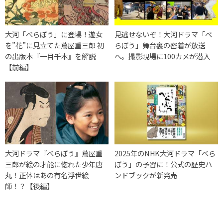
大河「べらぼう」に登場！遊女
見逃せないぞ！大河ドラマ「べ
を”花”に見立てた蔦屋重三郎 初
らぼう」舞台裏の密着が放送
の出版本『一目千本』を解説
へ。撮影現場に100カメが潜入
【前編】
大河ドラマ『べらぼう』蔦屋重
2025年のNHK大河ドラマ「べら
三郎が絵の才能に惚れた少年唐
ぼう」の予習に！公式の歴史ハ
丸！正体はあの有名浮世絵
ンドブックが新発売
師！？【後編】