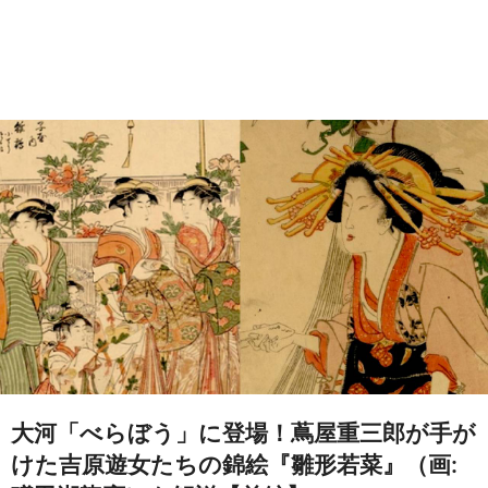
大河「べらぼう」に登場！蔦屋重三郎が手が
けた吉原遊女たちの錦絵『雛形若菜』（画: