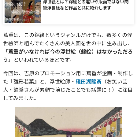
浮世絵とは？錦絵との違いや版画ではない肉
筆浮世絵など作品と共に紹介します
蔦重は、この錦絵というジャンルだけでも、数多くの浮
世絵師と組んでたくさんの美人画を世の中に生み出し、
「蔦重がいなければ今の浮世絵（錦絵）はなかっただろ
う」
といわれているほどです。
今回は、吉原のプロモーション用に蔦重が企画・制作し
た『雛形若菜』と、浮世絵師・
礒田湖龍斎
（お笑い芸
人・鉄拳さんが素顔で演じたことでも話題に！）に注目
してみました。