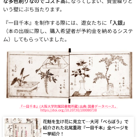
な多色刷りなのでコスト高
になってしまい、資金繰りと
いう壁にぶち当たります。
『一目千本』を制作する際には、遊女たちに
「入銀」
（本の出版に際し、購入希望者が予約金を納めるシステ
ム）してもらっていました。
『一目千本』(大阪大学附属図書館所蔵) 出典: 国書データベース，
https://doi.org/10.20730/100080738
花魁を生け花に見立て…大河「べらぼう」で
紹介された北尾重政『一目千本』全ページを
一挙紹介！