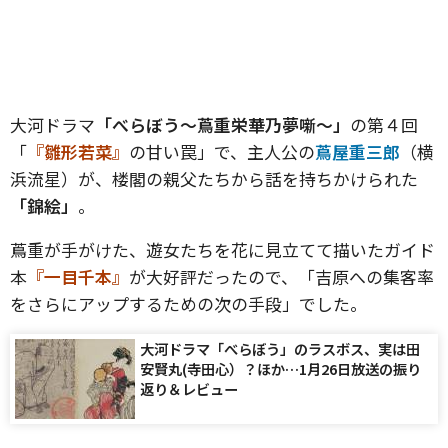
大河ドラマ
「べらぼう～蔦重栄華乃夢噺～」
の第４回
「
『雛形若菜』
の甘い罠」で、主人公の
蔦屋重三郎
（横
浜流星）が、楼閣の親父たちから話を持ちかけられた
「錦絵」
。
蔦重が手がけた、遊女たちを花に見立てて描いたガイド
本
『一目千本』
が大好評だったので、「吉原への集客率
をさらにアップするための次の手段」でした。
大河ドラマ「べらぼう」のラスボス、実は田
安賢丸(寺田心）？ほか…1月26日放送の振り
返り＆レビュー