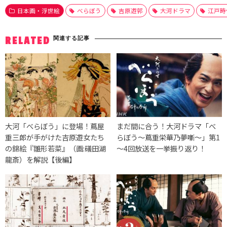
日本画・浮世絵
べらぼう
吉原遊郭
大河ドラマ
江戸時
関連する記事
RELATED
大河「べらぼう」に登場！蔦屋
まだ間に合う！大河ドラマ「べ
重三郎が手がけた吉原遊女たち
らぼう～蔦重栄華乃夢噺～」第1
の錦絵『雛形若菜』（画:礒田湖
～4回放送を一挙振り返り！
龍斎）を解説【後編】