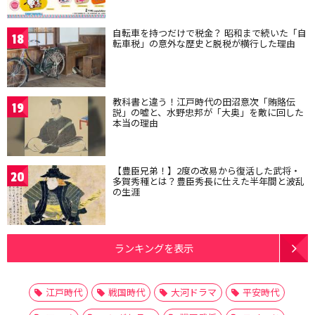
自転車を持つだけで税金？ 昭和まで続いた「自
18
転車税」の意外な歴史と脱税が横行した理由
教科書と違う！江戸時代の田沼意次「賄賂伝
19
説」の嘘と、水野忠邦が「大奥」を敵に回した
本当の理由
【豊臣兄弟！】2度の改易から復活した武将・
20
多賀秀種とは？豊臣秀長に仕えた半年間と波乱
の生涯
ランキングを表示
江戸時代
戦国時代
大河ドラマ
平安時代