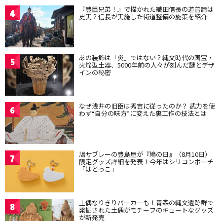
『豊臣兄弟！』で描かれた織田信長の道普請は
4
史実？信長が実施した街道整備の施策を紹介
あの装飾は「炎」ではない？縄文時代の国宝・
5
火焔型土器、5000年前の人々が刻んだ謎とデザ
インの秘密
なぜ浅井の旧臣は秀吉に従ったのか？ 武力を使
6
わず“自分の味方”に変えた裏工作の技法とは
鳩サブレーの豊島屋が『鳩の日』（8月10日）
7
限定グッズ詳細を発表！今年はシリコンポーチ
「はとっこ」
土偶なりきりパーカーも！青森の縄文遺跡群で
8
発掘された土偶がモチーフのキュートなグッズ
が新発売