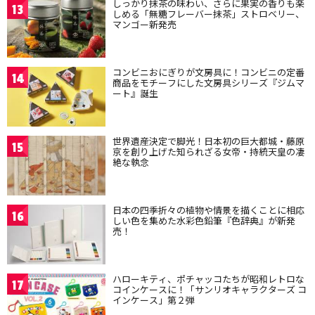
しっかり抹茶の味わい、さらに果実の香りも楽
13
しめる「無糖フレーバー抹茶」ストロベリー、
マンゴー新発売
コンビニおにぎりが文房具に！コンビニの定番
14
商品をモチーフにした文房具シリーズ『ジムマ
ート』誕生
世界遺産決定で脚光！日本初の巨大都城・藤原
15
京を創り上げた知られざる女帝・持統天皇の凄
絶な執念
日本の四季折々の植物や情景を描くことに相応
16
しい色を集めた水彩色鉛筆『色辞典』が新発
売！
ハローキティ、ポチャッコたちが昭和レトロな
17
コインケースに！「サンリオキャラクターズ コ
インケース」第２弾