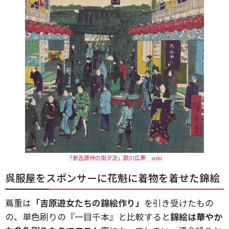
「新吉原仲の街夕涼」歌川広重 wiki
呉服屋をスポンサーに花魁に着物を着せた錦絵
蔦重は
「吉原遊女たちの錦絵作り」
を引き受けたもの
の、単色刷りの『一目千本』と比較すると
錦絵は華やか