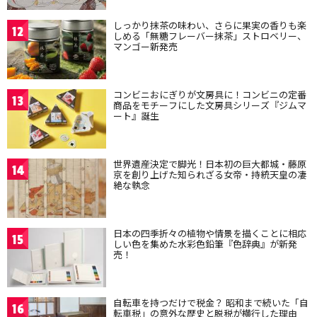
しっかり抹茶の味わい、さらに果実の香りも楽
12
しめる「無糖フレーバー抹茶」ストロベリー、
マンゴー新発売
コンビニおにぎりが文房具に！コンビニの定番
13
商品をモチーフにした文房具シリーズ『ジムマ
ート』誕生
世界遺産決定で脚光！日本初の巨大都城・藤原
14
京を創り上げた知られざる女帝・持統天皇の凄
絶な執念
日本の四季折々の植物や情景を描くことに相応
15
しい色を集めた水彩色鉛筆『色辞典』が新発
売！
自転車を持つだけで税金？ 昭和まで続いた「自
16
転車税」の意外な歴史と脱税が横行した理由