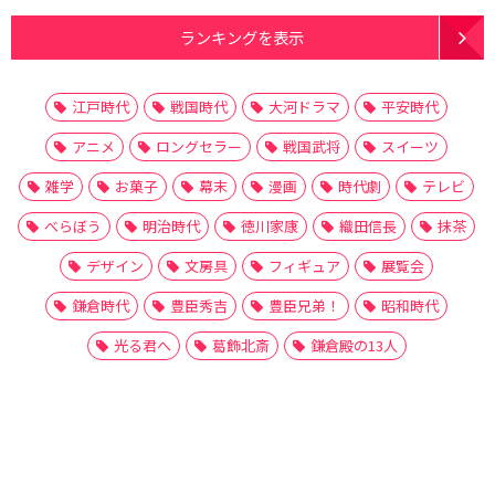
ランキングを表示
江戸時代
戦国時代
大河ドラマ
平安時代
アニメ
ロングセラー
戦国武将
スイーツ
雑学
お菓子
幕末
漫画
時代劇
テレビ
べらぼう
明治時代
徳川家康
織田信長
抹茶
デザイン
文房具
フィギュア
展覧会
鎌倉時代
豊臣秀吉
豊臣兄弟！
昭和時代
光る君へ
葛飾北斎
鎌倉殿の13人