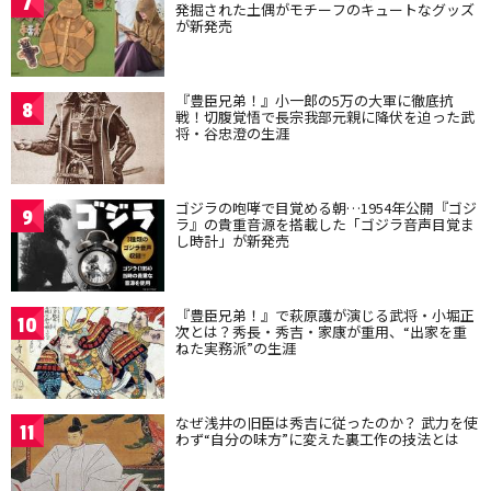
7
発掘された土偶がモチーフのキュートなグッズ
が新発売
『豊臣兄弟！』小一郎の5万の大軍に徹底抗
8
戦！切腹覚悟で長宗我部元親に降伏を迫った武
将・谷忠澄の生涯
ゴジラの咆哮で目覚める朝…1954年公開『ゴジ
9
ラ』の貴重音源を搭載した「ゴジラ音声目覚ま
し時計」が新発売
『豊臣兄弟！』で萩原護が演じる武将・小堀正
10
次とは？秀長・秀吉・家康が重用、“出家を重
ねた実務派”の生涯
なぜ浅井の旧臣は秀吉に従ったのか？ 武力を使
11
わず“自分の味方”に変えた裏工作の技法とは