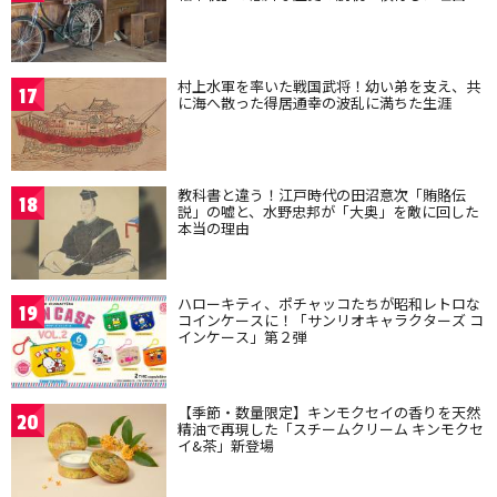
村上水軍を率いた戦国武将！幼い弟を支え、共
17
に海へ散った得居通幸の波乱に満ちた生涯
教科書と違う！江戸時代の田沼意次「賄賂伝
18
説」の嘘と、水野忠邦が「大奥」を敵に回した
本当の理由
ハローキティ、ポチャッコたちが昭和レトロな
19
コインケースに！「サンリオキャラクターズ コ
インケース」第２弾
【季節・数量限定】キンモクセイの香りを天然
20
精油で再現した「スチームクリーム キンモクセ
イ&茶」新登場