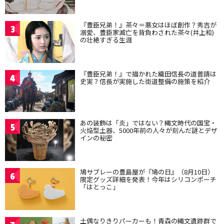
『豊臣兄弟！』茶々＝悪女はほぼ創作？秀吉が
3
溺愛、豊臣家滅亡を背負わされた茶々(井上和)
の壮絶すぎる生涯
『豊臣兄弟！』で描かれた織田信長の道普請は
4
史実？信長が実施した街道整備の施策を紹介
あの装飾は「炎」ではない？縄文時代の国宝・
5
火焔型土器、5000年前の人々が刻んだ謎とデザ
インの秘密
鳩サブレーの豊島屋が『鳩の日』（8月10日）
6
限定グッズ詳細を発表！今年はシリコンポーチ
「はとっこ」
土偶なりきりパーカーも！青森の縄文遺跡群で