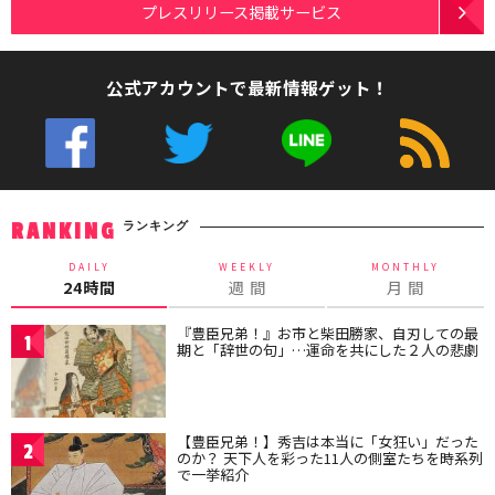
プレスリリース掲載サービス
公式アカウントで最新情報ゲット！
ランキング
RANKING
DAILY
WEEKLY
MONTHLY
24時間
週 間
月 間
『豊臣兄弟！』お市と柴田勝家、自刃しての最
1
期と「辞世の句」…運命を共にした２人の悲劇
【豊臣兄弟！】秀吉は本当に「女狂い」だった
2
のか？ 天下人を彩った11人の側室たちを時系列
で一挙紹介