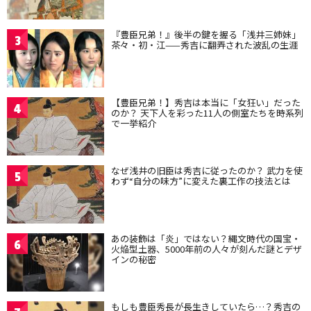
『豊臣兄弟！』後半の鍵を握る「浅井三姉妹」
3
茶々・初・江——秀吉に翻弄された波乱の生涯
【豊臣兄弟！】秀吉は本当に「女狂い」だった
4
のか？ 天下人を彩った11人の側室たちを時系列
で一挙紹介
なぜ浅井の旧臣は秀吉に従ったのか？ 武力を使
5
わず“自分の味方”に変えた裏工作の技法とは
あの装飾は「炎」ではない？縄文時代の国宝・
6
火焔型土器、5000年前の人々が刻んだ謎とデザ
インの秘密
もしも豊臣秀長が長生きしていたら…？秀吉の