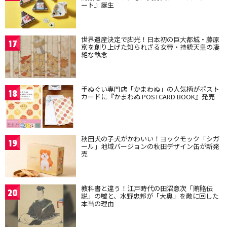
ート』誕生
世界遺産決定で脚光！日本初の巨大都城・藤原
17
京を創り上げた知られざる女帝・持統天皇の凄
絶な執念
手ぬぐい専門店「かまわぬ」の人気柄がポスト
18
カードに『かまわぬ POSTCARD BOOK』発売
秋田犬の子犬がかわいい！ヨックモック「シガ
19
ール」地域バージョンの秋田デザイン缶が新発
売
教科書と違う！江戸時代の田沼意次「賄賂伝
20
説」の嘘と、水野忠邦が「大奥」を敵に回した
本当の理由