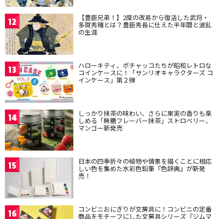
【豊臣兄弟！】2度の改易から復活した武将・
12
多賀秀種とは？豊臣秀長に仕えた半年間と波乱
の生涯
ハローキティ、ポチャッコたちが昭和レトロな
13
コインケースに！「サンリオキャラクターズ コ
インケース」第２弾
しっかり抹茶の味わい、さらに果実の香りも楽
14
しめる「無糖フレーバー抹茶」ストロベリー、
マンゴー新発売
日本の四季折々の植物や情景を描くことに相応
15
しい色を集めた水彩色鉛筆『色辞典』が新発
売！
コンビニおにぎりが文房具に！コンビニの定番
16
商品をモチーフにした文房具シリーズ『ジムマ