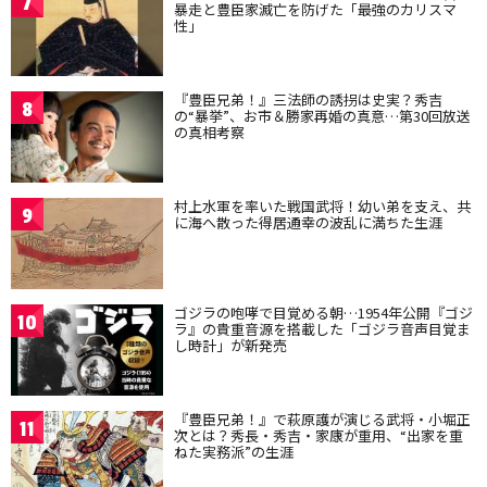
7
暴走と豊臣家滅亡を防げた「最強のカリスマ
性」
『豊臣兄弟！』三法師の誘拐は史実？秀吉
8
の“暴挙”、お市＆勝家再婚の真意…第30回放送
の真相考察
村上水軍を率いた戦国武将！幼い弟を支え、共
9
に海へ散った得居通幸の波乱に満ちた生涯
ゴジラの咆哮で目覚める朝…1954年公開『ゴジ
10
ラ』の貴重音源を搭載した「ゴジラ音声目覚ま
し時計」が新発売
『豊臣兄弟！』で萩原護が演じる武将・小堀正
11
次とは？秀長・秀吉・家康が重用、“出家を重
ねた実務派”の生涯