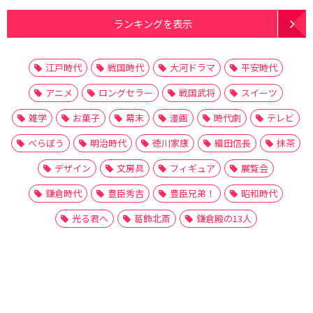
ランキングを表示
江戸時代
戦国時代
大河ドラマ
平安時代
アニメ
ロングセラー
戦国武将
スイーツ
雑学
お菓子
幕末
漫画
時代劇
テレビ
べらぼう
明治時代
徳川家康
織田信長
抹茶
デザイン
文房具
フィギュア
展覧会
鎌倉時代
豊臣秀吉
豊臣兄弟！
昭和時代
光る君へ
葛飾北斎
鎌倉殿の13人