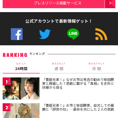
プレスリリース掲載サービス
公式アカウントで最新情報ゲット！
ランキング
RANKING
DAILY
WEEKLY
MONTHLY
24時間
週 間
月 間
『豊臣兄弟！』なぜお市は秀吉の勧めで柴田勝
1
家と再婚した？悲劇に繋がる「真相」を史料と
伏線から探る
『豊臣兄弟！』お市と柴田勝家、自刃しての最
2
期と「辞世の句」…運命を共にした２人の悲劇