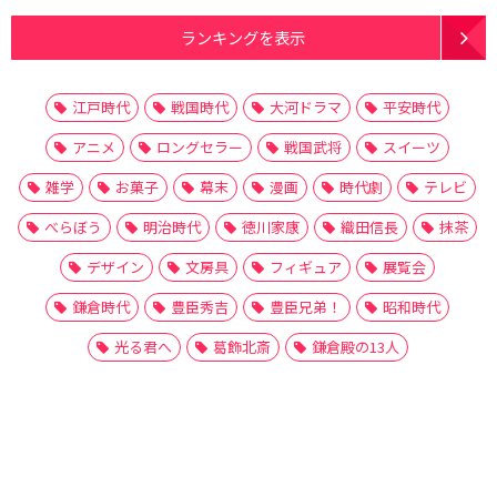
ランキングを表示
江戸時代
戦国時代
大河ドラマ
平安時代
アニメ
ロングセラー
戦国武将
スイーツ
雑学
お菓子
幕末
漫画
時代劇
テレビ
べらぼう
明治時代
徳川家康
織田信長
抹茶
デザイン
文房具
フィギュア
展覧会
鎌倉時代
豊臣秀吉
豊臣兄弟！
昭和時代
光る君へ
葛飾北斎
鎌倉殿の13人