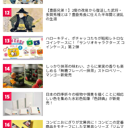
【豊臣兄弟！】2度の改易から復活した武将・
12
多賀秀種とは？豊臣秀長に仕えた半年間と波乱
の生涯
ハローキティ、ポチャッコたちが昭和レトロな
13
コインケースに！「サンリオキャラクターズ コ
インケース」第２弾
しっかり抹茶の味わい、さらに果実の香りも楽
14
しめる「無糖フレーバー抹茶」ストロベリー、
マンゴー新発売
日本の四季折々の植物や情景を描くことに相応
15
しい色を集めた水彩色鉛筆『色辞典』が新発
売！
コンビニおにぎりが文房具に！コンビニの定番
16
商品をモチーフにした文房具シリーズ『ジムマ