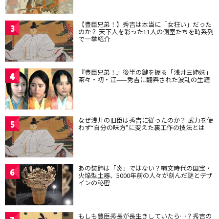
【豊臣兄弟！】秀吉は本当に「女狂い」だった
3
のか？ 天下人を彩った11人の側室たちを時系列
で一挙紹介
『豊臣兄弟！』後半の鍵を握る「浅井三姉妹」
4
茶々・初・江——秀吉に翻弄された波乱の生涯
なぜ浅井の旧臣は秀吉に従ったのか？ 武力を使
5
わず“自分の味方”に変えた裏工作の技法とは
あの装飾は「炎」ではない？縄文時代の国宝・
6
火焔型土器、5000年前の人々が刻んだ謎とデザ
インの秘密
もしも豊臣秀長が長生きしていたら…？秀吉の