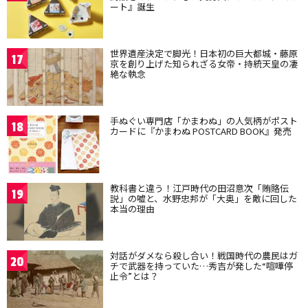
ート』誕生
世界遺産決定で脚光！日本初の巨大都城・藤原
17
京を創り上げた知られざる女帝・持統天皇の凄
絶な執念
手ぬぐい専門店「かまわぬ」の人気柄がポスト
18
カードに『かまわぬ POSTCARD BOOK』発売
教科書と違う！江戸時代の田沼意次「賄賂伝
19
説」の嘘と、水野忠邦が「大奥」を敵に回した
本当の理由
対話がダメなら殺し合い！戦国時代の農民はガ
20
チで武器を持っていた…秀吉が発した“喧嘩停
止令”とは？