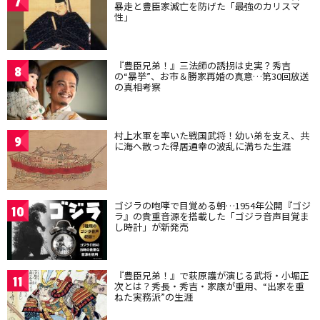
7
暴走と豊臣家滅亡を防げた「最強のカリスマ
性」
『豊臣兄弟！』三法師の誘拐は史実？秀吉
8
の“暴挙”、お市＆勝家再婚の真意…第30回放送
の真相考察
村上水軍を率いた戦国武将！幼い弟を支え、共
9
に海へ散った得居通幸の波乱に満ちた生涯
ゴジラの咆哮で目覚める朝…1954年公開『ゴジ
10
ラ』の貴重音源を搭載した「ゴジラ音声目覚ま
し時計」が新発売
『豊臣兄弟！』で萩原護が演じる武将・小堀正
11
次とは？秀長・秀吉・家康が重用、“出家を重
ねた実務派”の生涯