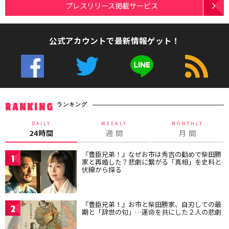
プレスリリース掲載サービス
公式アカウントで最新情報ゲット！
ランキング
RANKING
DAILY
WEEKLY
MONTHLY
24時間
週 間
月 間
『豊臣兄弟！』なぜお市は秀吉の勧めで柴田勝
1
家と再婚した？悲劇に繋がる「真相」を史料と
伏線から探る
『豊臣兄弟！』お市と柴田勝家、自刃しての最
2
期と「辞世の句」…運命を共にした２人の悲劇