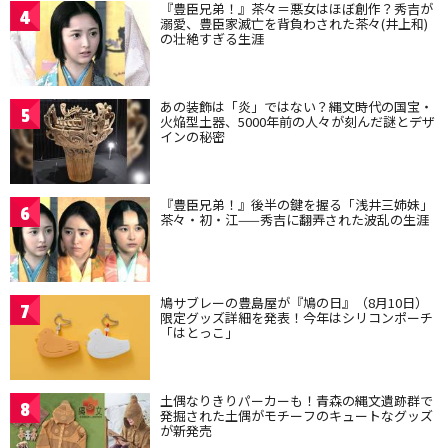
『豊臣兄弟！』茶々＝悪女はほぼ創作？秀吉が
4
溺愛、豊臣家滅亡を背負わされた茶々(井上和)
の壮絶すぎる生涯
あの装飾は「炎」ではない？縄文時代の国宝・
5
火焔型土器、5000年前の人々が刻んだ謎とデザ
インの秘密
『豊臣兄弟！』後半の鍵を握る「浅井三姉妹」
6
茶々・初・江——秀吉に翻弄された波乱の生涯
鳩サブレーの豊島屋が『鳩の日』（8月10日）
7
限定グッズ詳細を発表！今年はシリコンポーチ
「はとっこ」
土偶なりきりパーカーも！青森の縄文遺跡群で
8
発掘された土偶がモチーフのキュートなグッズ
が新発売