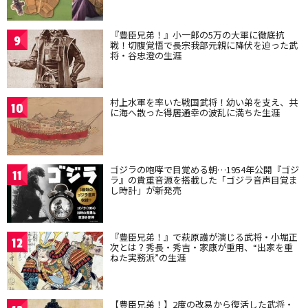
『豊臣兄弟！』小一郎の5万の大軍に徹底抗
9
戦！切腹覚悟で長宗我部元親に降伏を迫った武
将・谷忠澄の生涯
村上水軍を率いた戦国武将！幼い弟を支え、共
10
に海へ散った得居通幸の波乱に満ちた生涯
ゴジラの咆哮で目覚める朝…1954年公開『ゴジ
11
ラ』の貴重音源を搭載した「ゴジラ音声目覚ま
し時計」が新発売
『豊臣兄弟！』で萩原護が演じる武将・小堀正
12
次とは？秀長・秀吉・家康が重用、“出家を重
ねた実務派”の生涯
【豊臣兄弟！】2度の改易から復活した武将・