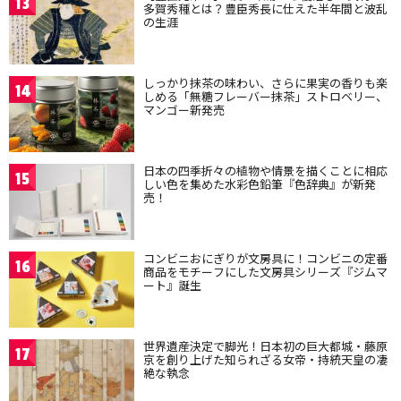
13
多賀秀種とは？豊臣秀長に仕えた半年間と波乱
の生涯
しっかり抹茶の味わい、さらに果実の香りも楽
14
しめる「無糖フレーバー抹茶」ストロベリー、
マンゴー新発売
日本の四季折々の植物や情景を描くことに相応
15
しい色を集めた水彩色鉛筆『色辞典』が新発
売！
コンビニおにぎりが文房具に！コンビニの定番
16
商品をモチーフにした文房具シリーズ『ジムマ
ート』誕生
世界遺産決定で脚光！日本初の巨大都城・藤原
17
京を創り上げた知られざる女帝・持統天皇の凄
絶な執念