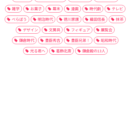
雑学
お菓子
幕末
漫画
時代劇
テレビ
べらぼう
明治時代
徳川家康
織田信長
抹茶
デザイン
文房具
フィギュア
展覧会
鎌倉時代
豊臣秀吉
豊臣兄弟！
昭和時代
光る君へ
葛飾北斎
鎌倉殿の13人