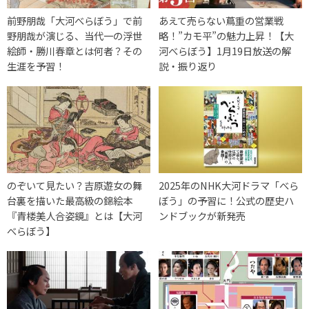
前野朋哉「大河べらぼう」で前
あえて売らない蔦重の営業戦
野朋哉が演じる、当代一の浮世
略！”カモ平”の魅力上昇！【大
絵師・勝川春章とは何者？その
河べらぼう】1月19日放送の解
生涯を予習！
説・振り返り
のぞいて見たい？吉原遊女の舞
2025年のNHK大河ドラマ「べら
台裏を描いた最高級の錦絵本
ぼう」の予習に！公式の歴史ハ
『青楼美人合姿鏡』とは【大河
ンドブックが新発売
べらぼう】