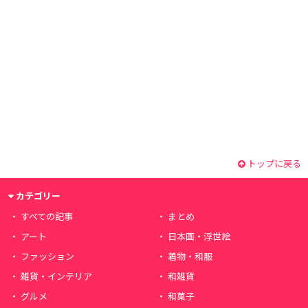
トップに戻る
カテゴリー
すべての記事
まとめ
アート
日本画・浮世絵
ファッション
着物・和服
雑貨・インテリア
和雑貨
グルメ
和菓子