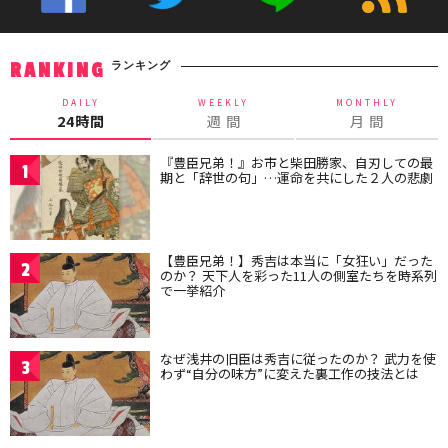
ランキング
RANKING
DAILY
WEEKLY
MONTHLY
24時間
週 間
月 間
『豊臣兄弟！』お市と柴田勝家、自刃しての最
1
期と「辞世の句」…運命を共にした２人の悲劇
【豊臣兄弟！】秀吉は本当に「女狂い」だった
2
のか？ 天下人を彩った11人の側室たちを時系列
で一挙紹介
なぜ浅井の旧臣は秀吉に従ったのか？ 武力を使
3
わず“自分の味方”に変えた裏工作の技法とは