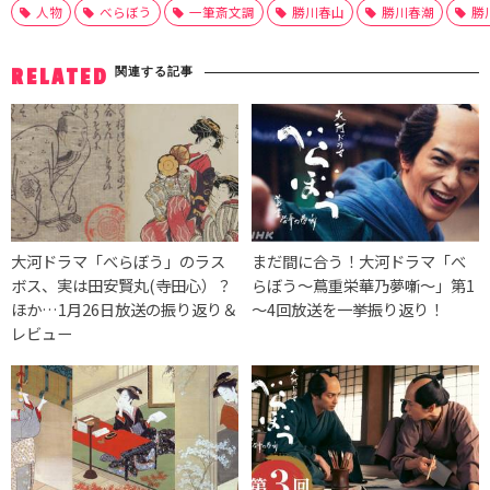
人物
べらぼう
一筆斎文調
勝川春山
勝川春潮
勝
関連する記事
RELATED
大河ドラマ「べらぼう」のラス
まだ間に合う！大河ドラマ「べ
ボス、実は田安賢丸(寺田心）？
らぼう～蔦重栄華乃夢噺～」第1
ほか…1月26日放送の振り返り＆
～4回放送を一挙振り返り！
レビュー