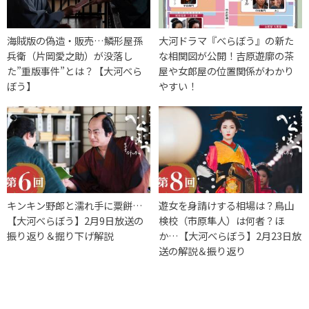
海賊版の偽造・販売…鱗形屋孫
大河ドラマ『べらぼう』の新た
兵衛（片岡愛之助）が没落し
な相関図が公開！吉原遊廓の茶
た”重版事件”とは？【大河べら
屋や女郎屋の位置関係がわかり
ぼう】
やすい！
キンキン野郎と濡れ手に粟餅…
遊女を身請けする相場は？鳥山
【大河べらぼう】2月9日放送の
検校（市原隼人）は何者？ほ
振り返り＆掘り下げ解説
か…【大河べらぼう】2月23日放
送の解説＆振り返り