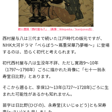
歌川豊国「西村屋与八」（画像：Wikipedia／Sianljones氏）
西村屋与八は三代まで続いた江戸時代の版元ですが、
NHK大河ドラマ「べらぼう～蔦重栄華乃夢噺～」に登場
するのは、恐らく初代と考えられます。
初代西村屋与八は生没年不詳、ただし寛政9～10年
（1797～1798年）ごろに描かれた肖像に「七十一翁永
寿堂日比野」とあります。
そこから遡ると、享保12～13年(1727～1728年)ごろに生
まれた可能性があるかも知れません。
苗字は日比野(ひびの)、永寿堂(えいじゅどう)とも栄寿
斎(～さい)とも号しました。