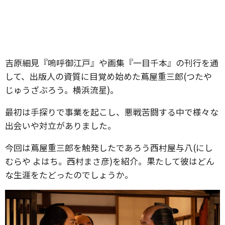
吉原細見『嗚呼御江戸』や画集『一目千本』の刊行を通
して、出版人の資質に目覚め始めた蔦屋重三郎(つたや
じゅうざぶろう。横浜流星)。
最初は手探りで事業を起こし、悪戦苦闘する中で様々な
出会いや対立がありました。
今回は蔦屋重三郎を触発したであろう西村屋与八(にし
むらや よはち。西村まさ彦)を紹介。果たして彼はどん
な生涯をたどったのでしょうか。