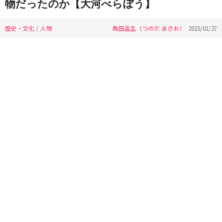
物だったのか【大河べらぼう】
歴史・文化
/
人物
角田晶生（つのだ あきお）
2025/01/27