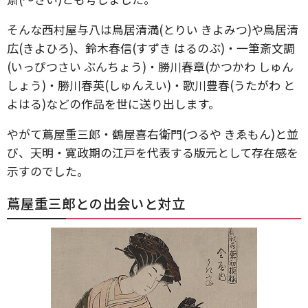
そんな西村屋与八は鳥居清満(とりい きよみつ)や鳥居清
広(きよひろ)、鈴木春信(すずき はるのぶ)・一筆斎文調
(いっぴつさい ぶんちょう)・勝川春章(かつかわ しゅん
しょう)・勝川春英(しゅんえい)・歌川豊春(うたがわ と
よはる)などの作品を世に送り出します。
やがて蔦屋重三郎・鶴屋喜右衛門(つるや きゑもん)と並
び、天明・寛政期の江戸を代表する版元として存在感を
示すのでした。
蔦屋重三郎との出会いと対立