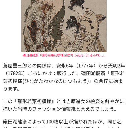
礒田湖龍斎「雛形若菜初模様 金屋内 う記舟（うきふね）」
蔦屋重三郎との関係は、安永6年（1777年）から天明2年
（1782年）ごろにかけて版行した、礒田湖龍斎『雛形若
菜初模様(ひながたわかなのはつもよう)』の合梓に始ま
ります。
この『雛形若菜初模様』とは吉原遊女の絵姿を鮮やかに
描いた当時のファッション情報紙と言えるでしょう。
礒田湖龍斎によって100枚以上が描かれたほか、同じ名