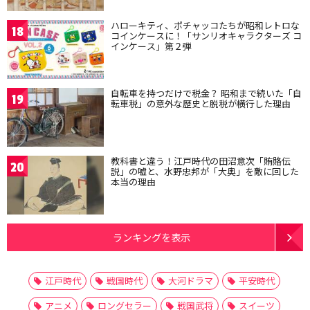
ハローキティ、ポチャッコたちが昭和レトロな
18
コインケースに！「サンリオキャラクターズ コ
インケース」第２弾
自転車を持つだけで税金？ 昭和まで続いた「自
19
転車税」の意外な歴史と脱税が横行した理由
教科書と違う！江戸時代の田沼意次「賄賂伝
20
説」の嘘と、水野忠邦が「大奥」を敵に回した
本当の理由
ランキングを表示
江戸時代
戦国時代
大河ドラマ
平安時代
アニメ
ロングセラー
戦国武将
スイーツ