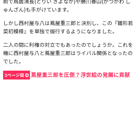
前で鳥居清長(とりい きよなが)や勝川春山(かつかわ し
ゅんざん)も手がけています。
しかし西村屋与八は蔦屋重三郎と決別し、この『雛形若
菜初模様』を単独で版行するようになりました。
二人の間に利権の対立でもあったのでしょうか。これを
機に西村屋与八と蔦屋重三郎はライバル関係となったの
でした。
蔦屋重三郎を圧倒？浮世絵の発展に貢献
2ページ目