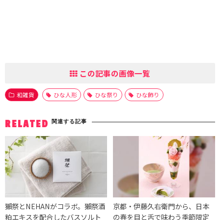
この記事の画像一覧
和雑貨
ひな人形
ひな祭り
ひな飾り
関連する記事
RELATED
獺祭とNEHANがコラボ。獺祭酒
京都・伊藤久右衛門から、日本
粕エキスを配合したバスソルト
の春を目と舌で味わう季節限定