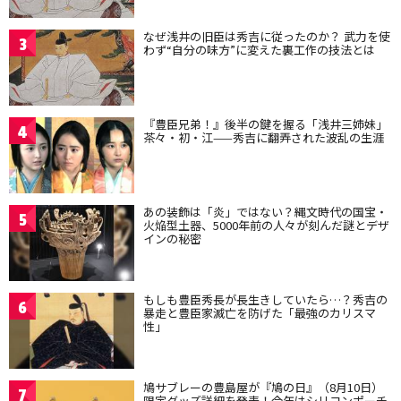
なぜ浅井の旧臣は秀吉に従ったのか？ 武力を使
3
わず“自分の味方”に変えた裏工作の技法とは
『豊臣兄弟！』後半の鍵を握る「浅井三姉妹」
4
茶々・初・江——秀吉に翻弄された波乱の生涯
あの装飾は「炎」ではない？縄文時代の国宝・
5
火焔型土器、5000年前の人々が刻んだ謎とデザ
インの秘密
もしも豊臣秀長が長生きしていたら…？秀吉の
6
暴走と豊臣家滅亡を防げた「最強のカリスマ
性」
鳩サブレーの豊島屋が『鳩の日』（8月10日）
7
限定グッズ詳細を発表！今年はシリコンポーチ