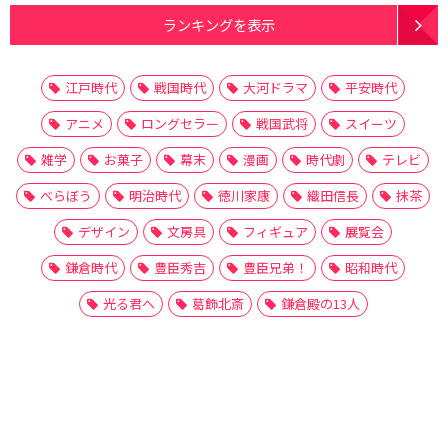
ランキングを表示
江戸時代
戦国時代
大河ドラマ
平安時代
アニメ
ロングセラー
戦国武将
スイーツ
雑学
お菓子
幕末
漫画
時代劇
テレビ
べらぼう
明治時代
徳川家康
織田信長
抹茶
デザイン
文房具
フィギュア
展覧会
鎌倉時代
豊臣秀吉
豊臣兄弟！
昭和時代
光る君へ
葛飾北斎
鎌倉殿の13人