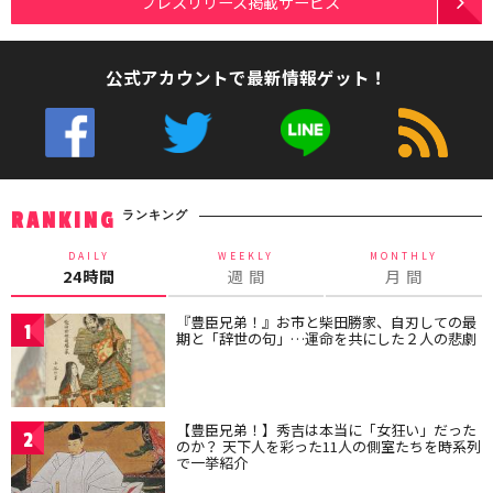
プレスリリース掲載サービス
公式アカウントで最新情報ゲット！
ランキング
RANKING
DAILY
WEEKLY
MONTHLY
24時間
週 間
月 間
『豊臣兄弟！』お市と柴田勝家、自刃しての最
1
期と「辞世の句」…運命を共にした２人の悲劇
【豊臣兄弟！】秀吉は本当に「女狂い」だった
2
のか？ 天下人を彩った11人の側室たちを時系列
で一挙紹介