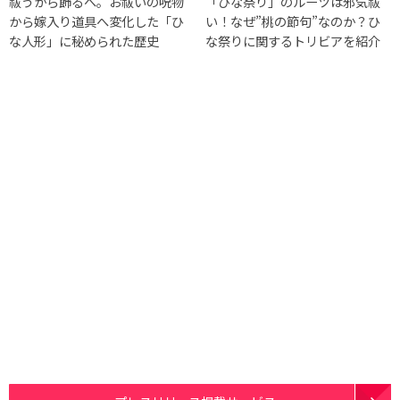
祓うから飾るへ。お祓いの呪物
「ひな祭り」のルーツは邪気祓
から嫁入り道具へ変化した「ひ
い！なぜ”桃の節句”なのか？ひ
な人形」に秘められた歴史
な祭りに関するトリビアを紹介