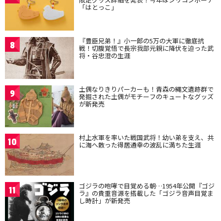
「はとっこ」
『豊臣兄弟！』小一郎の5万の大軍に徹底抗
8
戦！切腹覚悟で長宗我部元親に降伏を迫った武
将・谷忠澄の生涯
土偶なりきりパーカーも！青森の縄文遺跡群で
9
発掘された土偶がモチーフのキュートなグッズ
が新発売
村上水軍を率いた戦国武将！幼い弟を支え、共
10
に海へ散った得居通幸の波乱に満ちた生涯
ゴジラの咆哮で目覚める朝…1954年公開『ゴジ
11
ラ』の貴重音源を搭載した「ゴジラ音声目覚ま
し時計」が新発売