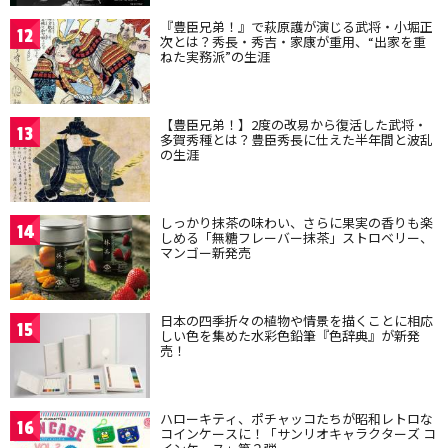
『豊臣兄弟！』で萩原護が演じる武将・小堀正
12
次とは？秀長・秀吉・家康が重用、“出家を重
ねた実務派”の生涯
【豊臣兄弟！】2度の改易から復活した武将・
13
多賀秀種とは？豊臣秀長に仕えた半年間と波乱
の生涯
しっかり抹茶の味わい、さらに果実の香りも楽
14
しめる「無糖フレーバー抹茶」ストロベリー、
マンゴー新発売
日本の四季折々の植物や情景を描くことに相応
15
しい色を集めた水彩色鉛筆『色辞典』が新発
売！
ハローキティ、ポチャッコたちが昭和レトロな
16
コインケースに！「サンリオキャラクターズ コ