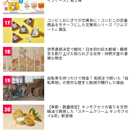
インケース」第２弾
コンビニおにぎりが文房具に！コンビニの定番
17
商品をモチーフにした文房具シリーズ『ジムマ
ート』誕生
世界遺産決定で脚光！日本初の巨大都城・藤原
18
京を創り上げた知られざる女帝・持統天皇の凄
絶な執念
自転車を持つだけで税金？ 昭和まで続いた「自
19
転車税」の意外な歴史と脱税が横行した理由
【季節・数量限定】キンモクセイの香りを天然
20
精油で再現した「スチームクリーム キンモクセ
イ&茶」新登場