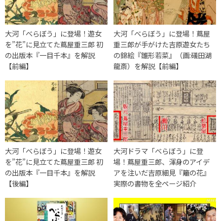
大河「べらぼう」に登場！遊女
大河「べらぼう」に登場！蔦屋
を”花”に見立てた蔦屋重三郎 初
重三郎が手がけた吉原遊女たち
の出版本『一目千本』を解説
の錦絵『雛形若菜』（画:礒田湖
【前編】
龍斎）を解説【前編】
大河「べらぼう」に登場！遊女
大河ドラマ「べらぼう」に登
を”花”に見立てた蔦屋重三郎 初
場！蔦屋重三郎、渾身のアイデ
の出版本『一目千本』を解説
アを注いだ吉原細見『籬の花』
【後編】
実際の書物を全ページ紹介