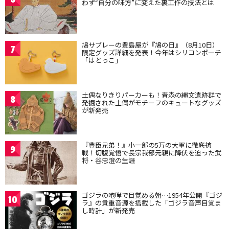
わず“自分の味方”に変えた裏工作の技法とは
鳩サブレーの豊島屋が『鳩の日』（8月10日）
7
限定グッズ詳細を発表！今年はシリコンポーチ
「はとっこ」
土偶なりきりパーカーも！青森の縄文遺跡群で
8
発掘された土偶がモチーフのキュートなグッズ
が新発売
『豊臣兄弟！』小一郎の5万の大軍に徹底抗
9
戦！切腹覚悟で長宗我部元親に降伏を迫った武
将・谷忠澄の生涯
ゴジラの咆哮で目覚める朝…1954年公開『ゴジ
10
ラ』の貴重音源を搭載した「ゴジラ音声目覚ま
し時計」が新発売