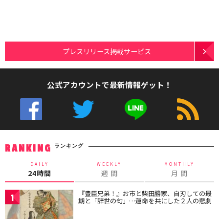
プレスリリース掲載サービス
公式アカウントで最新情報ゲット！
ランキング
RANKING
DAILY
WEEKLY
MONTHLY
24時間
週 間
月 間
『豊臣兄弟！』お市と柴田勝家、自刃しての最
1
期と「辞世の句」…運命を共にした２人の悲劇