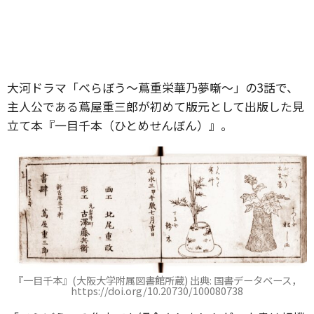
大河ドラマ「べらぼう〜蔦重栄華乃夢噺〜」の3話で、
主人公である蔦屋重三郎が初めて版元として出版した見
立て本『一目千本（ひとめせんぼん）』。
『一目千本』(大阪大学附属図書館所蔵) 出典: 国書データベース，
https://doi.org/10.20730/100080738