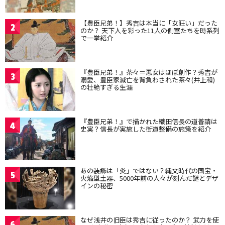
【豊臣兄弟！】秀吉は本当に「女狂い」だった
2
のか？ 天下人を彩った11人の側室たちを時系列
で一挙紹介
『豊臣兄弟！』茶々＝悪女はほぼ創作？秀吉が
3
溺愛、豊臣家滅亡を背負わされた茶々(井上和)
の壮絶すぎる生涯
『豊臣兄弟！』で描かれた織田信長の道普請は
4
史実？信長が実施した街道整備の施策を紹介
あの装飾は「炎」ではない？縄文時代の国宝・
5
火焔型土器、5000年前の人々が刻んだ謎とデザ
インの秘密
なぜ浅井の旧臣は秀吉に従ったのか？ 武力を使
6