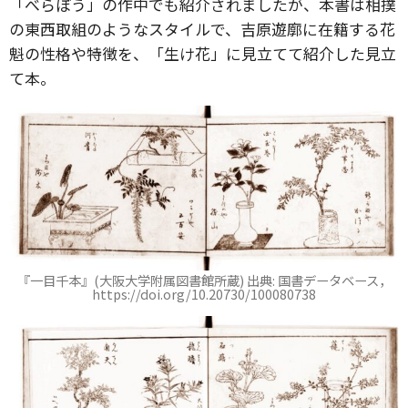
「べらぼう」の作中でも紹介されましたが、本書は相撲
の東西取組のようなスタイルで、吉原遊廓に在籍する花
魁の性格や特徴を、「生け花」に見立てて紹介した見立
て本。
『一目千本』(大阪大学附属図書館所蔵) 出典: 国書データベース，
https://doi.org/10.20730/100080738