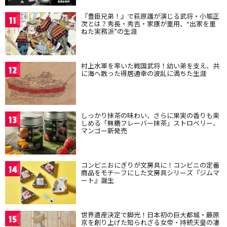
『豊臣兄弟！』で萩原護が演じる武将・小堀正
11
次とは？秀長・秀吉・家康が重用、“出家を重
ねた実務派”の生涯
村上水軍を率いた戦国武将！幼い弟を支え、共
12
に海へ散った得居通幸の波乱に満ちた生涯
しっかり抹茶の味わい、さらに果実の香りも楽
13
しめる「無糖フレーバー抹茶」ストロベリー、
マンゴー新発売
コンビニおにぎりが文房具に！コンビニの定番
14
商品をモチーフにした文房具シリーズ『ジムマ
ート』誕生
世界遺産決定で脚光！日本初の巨大都城・藤原
15
京を創り上げた知られざる女帝・持統天皇の凄