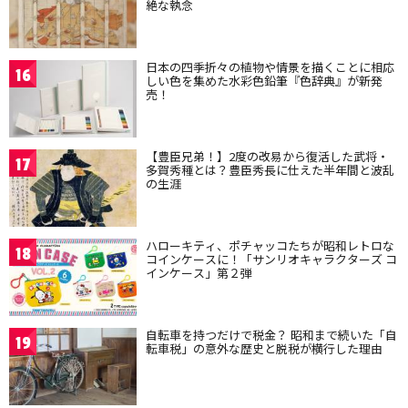
絶な執念
日本の四季折々の植物や情景を描くことに相応
16
しい色を集めた水彩色鉛筆『色辞典』が新発
売！
【豊臣兄弟！】2度の改易から復活した武将・
17
多賀秀種とは？豊臣秀長に仕えた半年間と波乱
の生涯
ハローキティ、ポチャッコたちが昭和レトロな
18
コインケースに！「サンリオキャラクターズ コ
インケース」第２弾
自転車を持つだけで税金？ 昭和まで続いた「自
19
転車税」の意外な歴史と脱税が横行した理由