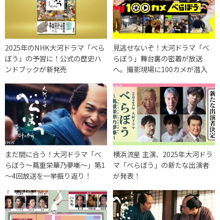
2025年のNHK大河ドラマ「べら
見逃せないぞ！大河ドラマ「べ
ぼう」の予習に！公式の歴史ハ
らぼう」舞台裏の密着が放送
ンドブックが新発売
へ。撮影現場に100カメが潜入
まだ間に合う！大河ドラマ「べ
横浜流星 主演、2025年大河ドラ
らぼう～蔦重栄華乃夢噺～」第1
マ「べらぼう」の新たな出演者
～4回放送を一挙振り返り！
が発表！