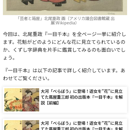
「芸者と箱屋」北尾重政 画（アメリカ議会図書館蔵 出
展:Wikipedia）
今回は、北尾重政『一目千本』を全ページ一挙に紹介し
ます。花魁がどのようにどんな花に見立てられているの
か、くずし字辞典を片手に鑑賞してみるのも面白いでし
ょう。
『一目千本』は以下の記事で詳しく紹介しています。あ
わせてご覧ください。
大河「べらぼう」に登場！遊女を”花”に見立
てた蔦屋重三郎 初の出版本『一目千本』を解
説【前編】
大河「べらぼう」に登場！遊女を”花”に見立
てた蔦屋重三郎 初の出版本『一目千本』を解