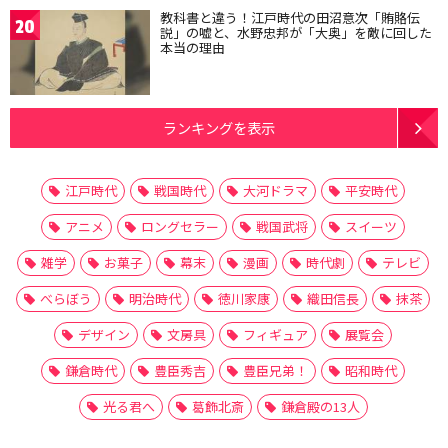
教科書と違う！江戸時代の田沼意次「賄賂伝
20
説」の嘘と、水野忠邦が「大奥」を敵に回した
本当の理由
ランキングを表示
江戸時代
戦国時代
大河ドラマ
平安時代
アニメ
ロングセラー
戦国武将
スイーツ
雑学
お菓子
幕末
漫画
時代劇
テレビ
べらぼう
明治時代
徳川家康
織田信長
抹茶
デザイン
文房具
フィギュア
展覧会
鎌倉時代
豊臣秀吉
豊臣兄弟！
昭和時代
光る君へ
葛飾北斎
鎌倉殿の13人