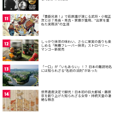
『豊臣兄弟！』で萩原護が演じる武将・小堀正
11
次とは？秀長・秀吉・家康が重用、“出家を重
ねた実務派”の生涯
しっかり抹茶の味わい、さらに果実の香りも楽
12
しめる「無糖フレーバー抹茶」ストロベリー、
マンゴー新発売
「一口」が「いもあらい」！？ 日本の難読地名
13
には知られざる“名前の法則”があった
世界遺産決定で脚光！日本初の巨大都城・藤原
14
京を創り上げた知られざる女帝・持統天皇の凄
絶な執念