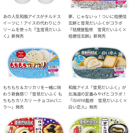
あの人気和風アイスがチルドス
夢、じゃないっ！ついに桔梗信
イーツに！アイスの代わりにク
玄餅と雪見だいふくがコラボ
リームを使った『生雪見だいふ
『桔梗屋監修 雪見だいふく×
く』新発売
桔梗信玄餅』新発売
もちもち＆カリカリを一緒に味
和風アイス「雪見だいふく」が
わう新食感♡「雪見だいふく も
北海道の定番みやげとコラボ！
ちもちカリカリ ～チョコinバニ
「ISHIYA監修 雪見だいふく×
ラ～」発売
白い恋人」発売