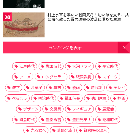
村上水軍を率いた戦国武将！幼い弟を支え、共
20
に海へ散った得居通幸の波乱に満ちた生涯
ランキングを表示
江戸時代
戦国時代
大河ドラマ
平安時代
アニメ
ロングセラー
戦国武将
スイーツ
雑学
お菓子
幕末
漫画
時代劇
テレビ
べらぼう
明治時代
織田信長
徳川家康
抹茶
デザイン
文房具
フィギュア
展覧会
鎌倉時代
豊臣秀吉
豊臣兄弟！
昭和時代
光る君へ
葛飾北斎
鎌倉殿の13人