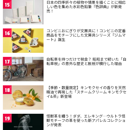
日本の四季折々の植物や情景を描くことに相応
15
しい色を集めた水彩色鉛筆『色辞典』が新発
売！
コンビニおにぎりが文房具に！コンビニの定番
16
商品をモチーフにした文房具シリーズ『ジムマ
ート』誕生
自転車を持つだけで税金？ 昭和まで続いた「自
17
転車税」の意外な歴史と脱税が横行した理由
【季節・数量限定】キンモクセイの香りを天然
18
精油で再現した「スチームクリーム キンモクセ
イ&茶」新登場
怪獣革を纏う！ダダ、エレキング…ウルトラ怪
19
獣モチーフの革を使った新アパレルコレクショ
ンが発表