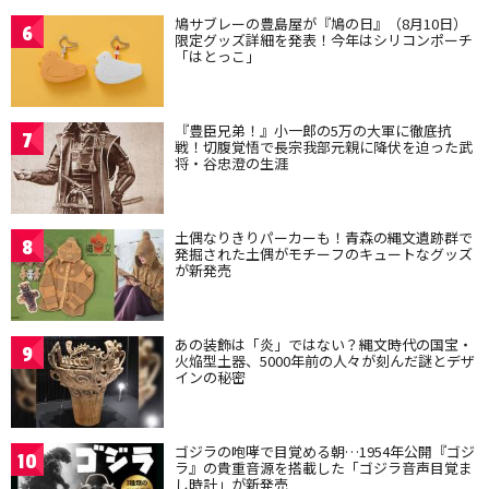
鳩サブレーの豊島屋が『鳩の日』（8月10日）
6
限定グッズ詳細を発表！今年はシリコンポーチ
「はとっこ」
『豊臣兄弟！』小一郎の5万の大軍に徹底抗
7
戦！切腹覚悟で長宗我部元親に降伏を迫った武
将・谷忠澄の生涯
土偶なりきりパーカーも！青森の縄文遺跡群で
8
発掘された土偶がモチーフのキュートなグッズ
が新発売
あの装飾は「炎」ではない？縄文時代の国宝・
9
火焔型土器、5000年前の人々が刻んだ謎とデザ
インの秘密
ゴジラの咆哮で目覚める朝…1954年公開『ゴジ
10
ラ』の貴重音源を搭載した「ゴジラ音声目覚ま
し時計」が新発売