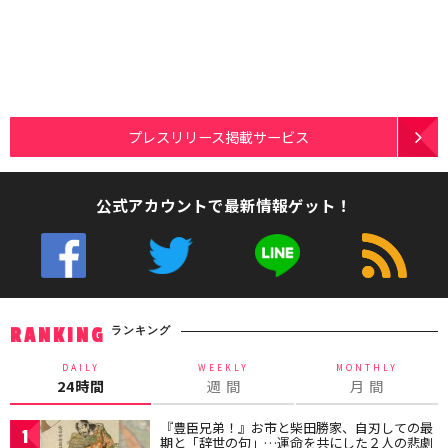
プレスリリース掲載サービス
公式アカウントで最新情報ゲット！
ランキング
RANKING
DAILY
WEEKLY
MONTHLY
24時間
週 間
月 間
『豊臣兄弟！』お市と柴田勝家、自刃しての最
1
期と「辞世の句」…運命を共にした２人の悲劇