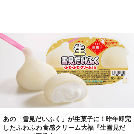
あの「雪見だいふく」が生菓子に！昨年即完
したふわふわ食感クリーム大福『生雪見だ