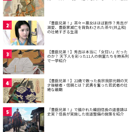
『豊臣兄弟！』茶々＝悪女はほぼ創作？秀吉が
2
溺愛、豊臣家滅亡を背負わされた茶々(井上和)
の壮絶すぎる生涯
【豊臣兄弟！】秀吉は本当に「女狂い」だった
3
のか？ 天下人を彩った11人の側室たちを時系列
で一挙紹介
【豊臣兄弟！】22歳で散った長宗我部元親の天
4
才後継者・信親とは？武勇を奮った若武者の壮
絶な最期
『豊臣兄弟！』で描かれた織田信長の道普請は
5
史実？信長が実施した街道整備の施策を紹介