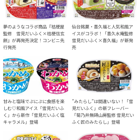
夢のようなコラボ商品『桔梗屋
仙台銘菓・喜久福と人気和風ア
監修 雪見だいふく×桔梗信玄
イスがコラボ！「喜久水庵監修
餅』が再発売決定！コンビニ先
雪見だいふく×喜久福」が新発
行発売
売
甘みと塩味でぷにぷに食感を楽
”みたらし”は間違いない！「雪
しむ♡和風アイス「雪見だいふ
見だいふく」の新フレーバー
く」から新作「雪見だいふく塩
「菊乃井無碍山房監修 雪見だい
キャラメル」登場
ふく匠のみたらし」登場