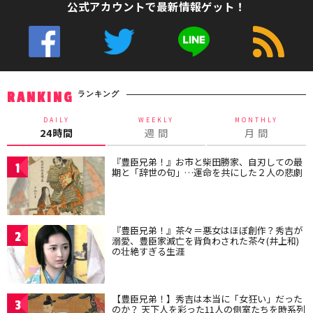
公式アカウントで最新情報ゲット！
ランキング
RANKING
DAILY
WEEKLY
MONTHLY
24時間
週 間
月 間
『豊臣兄弟！』お市と柴田勝家、自刃しての最
1
期と「辞世の句」…運命を共にした２人の悲劇
『豊臣兄弟！』茶々＝悪女はほぼ創作？秀吉が
2
溺愛、豊臣家滅亡を背負わされた茶々(井上和)
の壮絶すぎる生涯
【豊臣兄弟！】秀吉は本当に「女狂い」だった
3
のか？ 天下人を彩った11人の側室たちを時系列