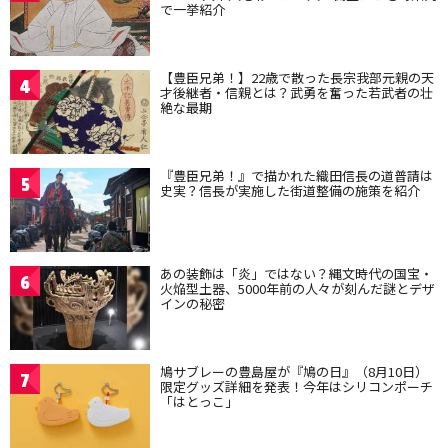
で一挙紹介
【豊臣兄弟！】22歳で散った長宗我部元親の天
4
才後継者・信親とは？武勇を奮った若武者の壮
絶な最期
『豊臣兄弟！』で描かれた織田信長の道普請は
5
史実？信長が実施した街道整備の施策を紹介
あの装飾は「炎」ではない？縄文時代の国宝・
6
火焔型土器、5000年前の人々が刻んだ謎とデザ
インの秘密
鳩サブレーの豊島屋が『鳩の日』（8月10日）
7
限定グッズ詳細を発表！今年はシリコンポーチ
「はとっこ」