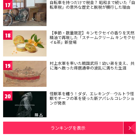
自転車を持つだけで税金？ 昭和まで続いた「自
17
転車税」の意外な歴史と脱税が横行した理由
【季節・数量限定】キンモクセイの香りを天然
18
精油で再現した「スチームクリーム キンモクセ
イ&茶」新登場
村上水軍を率いた戦国武将！幼い弟を支え、共
19
に海へ散った得居通幸の波乱に満ちた生涯
怪獣革を纏う！ダダ、エレキング…ウルトラ怪
20
獣モチーフの革を使った新アパレルコレクショ
ンが発表
ランキングを表示