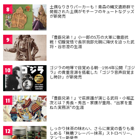
土偶なりきりパーカーも！青森の縄文遺跡群で
8
発掘された土偶がモチーフのキュートなグッズ
が新発売
『豊臣兄弟！』小一郎の5万の大軍に徹底抗
9
戦！切腹覚悟で長宗我部元親に降伏を迫った武
将・谷忠澄の生涯
ゴジラの咆哮で目覚める朝…1954年公開『ゴジ
10
ラ』の貴重音源を搭載した「ゴジラ音声目覚ま
し時計」が新発売
『豊臣兄弟！』で萩原護が演じる武将・小堀正
11
次とは？秀長・秀吉・家康が重用、“出家を重
ねた実務派”の生涯
しっかり抹茶の味わい、さらに果実の香りも楽
12
しめる「無糖フレーバー抹茶」ストロベリー、
マンゴー新発売