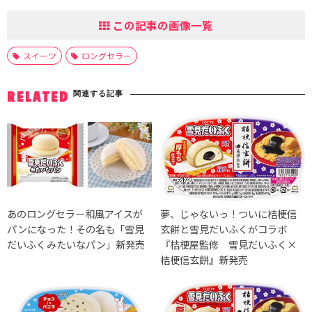
この記事の画像一覧
スイーツ
ロングセラー
関連する記事
RELATED
あのロングセラー和風アイスが
夢、じゃないっ！ついに桔梗信
パンになった！その名も「雪見
玄餅と雪見だいふくがコラボ
だいふくみたいなパン」新発売
『桔梗屋監修 雪見だいふく×
桔梗信玄餅』新発売