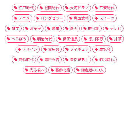
江戸時代
戦国時代
大河ドラマ
平安時代
アニメ
ロングセラー
戦国武将
スイーツ
雑学
お菓子
幕末
漫画
時代劇
テレビ
べらぼう
明治時代
織田信長
徳川家康
抹茶
デザイン
文房具
フィギュア
展覧会
鎌倉時代
豊臣秀吉
豊臣兄弟！
昭和時代
光る君へ
葛飾北斎
鎌倉殿の13人