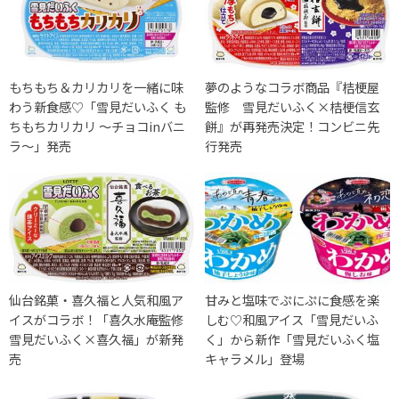
もちもち＆カリカリを一緒に味
夢のようなコラボ商品『桔梗屋
わう新食感♡「雪見だいふく も
監修 雪見だいふく×桔梗信玄
ちもちカリカリ ～チョコinバニ
餅』が再発売決定！コンビニ先
ラ～」発売
行発売
仙台銘菓・喜久福と人気和風ア
甘みと塩味でぷにぷに食感を楽
イスがコラボ！「喜久水庵監修
しむ♡和風アイス「雪見だいふ
雪見だいふく×喜久福」が新発
く」から新作「雪見だいふく塩
売
キャラメル」登場