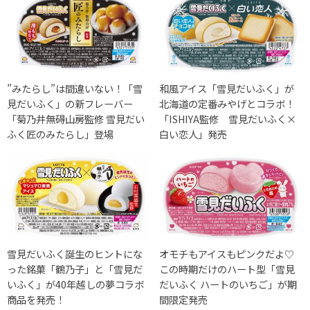
”みたらし”は間違いない！「雪
和風アイス「雪見だいふく」が
見だいふく」の新フレーバー
北海道の定番みやげとコラボ！
「菊乃井無碍山房監修 雪見だい
「ISHIYA監修 雪見だいふく×
ふく匠のみたらし」登場
白い恋人」発売
雪見だいふく誕生のヒントにな
オモチもアイスもピンクだよ♡
った銘菓「鶴乃子」と「雪見だ
この時期だけのハート型「雪見
いふく」が40年越しの夢コラボ
だいふく ハートのいちご」が期
商品を発売！
間限定発売