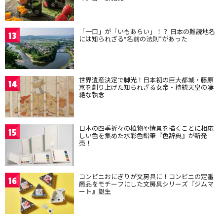
「一口」が「いもあらい」！？ 日本の難読地名
13
には知られざる“名前の法則”があった
世界遺産決定で脚光！日本初の巨大都城・藤原
14
京を創り上げた知られざる女帝・持統天皇の凄
絶な執念
日本の四季折々の植物や情景を描くことに相応
15
しい色を集めた水彩色鉛筆『色辞典』が新発
売！
コンビニおにぎりが文房具に！コンビニの定番
16
商品をモチーフにした文房具シリーズ『ジムマ
ート』誕生