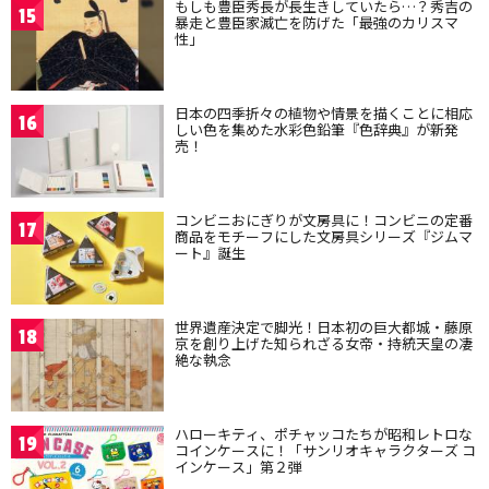
もしも豊臣秀長が長生きしていたら…？秀吉の
15
暴走と豊臣家滅亡を防げた「最強のカリスマ
性」
日本の四季折々の植物や情景を描くことに相応
16
しい色を集めた水彩色鉛筆『色辞典』が新発
売！
コンビニおにぎりが文房具に！コンビニの定番
17
商品をモチーフにした文房具シリーズ『ジムマ
ート』誕生
世界遺産決定で脚光！日本初の巨大都城・藤原
18
京を創り上げた知られざる女帝・持統天皇の凄
絶な執念
ハローキティ、ポチャッコたちが昭和レトロな
19
コインケースに！「サンリオキャラクターズ コ
インケース」第２弾