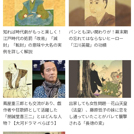
知れば時代劇がもっと楽しく！
パンとも深い関わりが！幕末期
江戸時代の処罰「改易」「減
の忘れてはならないヒーロー
封」「転封」の意味や大名の実
「江川英龍」の功績
例を詳しく解説
蔦屋重三郎とも交流があり、戯
出家しても女性問題…花山天皇
作者や狂歌師として活躍した
（法皇）、藤原忯子の妹に恋を
「朋誠堂喜三二」とはどんな人
し通っていたことがバレて襲撃
物？【大河ドラマ べらぼう】
される「長徳の変」