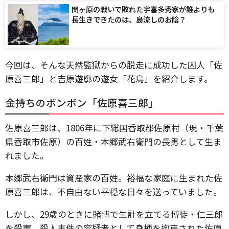
関ヶ原の戦いで敗れた宇喜多秀家が誰よりも
長生きできたのは、島流しのお陰？
今回は、そんな天然監獄からの脱走に成功した囚人「佐
原喜三郎」と吉原遊廓の遊女「花鳥」を紹介します。
金持ちのボンボン「佐原喜三郎」
佐原喜三郎は、1806年に下総国香取郡佐原村（現・千葉
県香取市佐原）の百姓・本郷武右衛門の長男として生ま
れました。
本郷武右衛門は資産家の百姓。裕福な家庭に生まれた佐
原喜三郎は、不自由ない平穏な日々を送っていました。
しかし、29歳のときに賭博で生計を立てる博徒・仁三郎
を殺害。殺人事件の容疑者として身柄を拘束された佐原