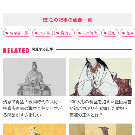
この記事の画像一覧
佐原喜三郎
八丈島
島流し
江戸時代
流刑
花鳥
関連する記事
RELATED
残忍で勇猛！戦国時代の武将・
300人もの側室を抱えた豊臣秀吉
宇喜多直家の戦歴と荒々しすぎ
が親バカぶりを発揮した愛娘・
る所業がすさまじい
豪姫の正体とは？