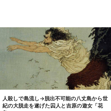
人殺しで島流し→脱出不可能の八丈島から世
紀の大脱走を遂げた囚人と吉原の遊女「花