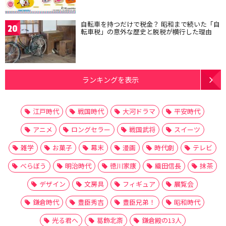
自転車を持つだけで税金？ 昭和まで続いた「自
20
転車税」の意外な歴史と脱税が横行した理由
ランキングを表示
江戸時代
戦国時代
大河ドラマ
平安時代
アニメ
ロングセラー
戦国武将
スイーツ
雑学
お菓子
幕末
漫画
時代劇
テレビ
べらぼう
明治時代
徳川家康
織田信長
抹茶
デザイン
文房具
フィギュア
展覧会
鎌倉時代
豊臣秀吉
豊臣兄弟！
昭和時代
光る君へ
葛飾北斎
鎌倉殿の13人