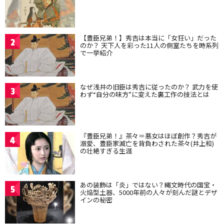
【豊臣兄弟！】秀吉は本当に「女狂い」だった
2
のか？ 天下人を彩った11人の側室たちを時系列
で一挙紹介
なぜ浅井の旧臣は秀吉に従ったのか？ 武力を使
3
わず“自分の味方”に変えた裏工作の技法とは
『豊臣兄弟！』茶々＝悪女はほぼ創作？秀吉が
4
溺愛、豊臣家滅亡を背負わされた茶々(井上和)
の壮絶すぎる生涯
あの装飾は「炎」ではない？縄文時代の国宝・
5
火焔型土器、5000年前の人々が刻んだ謎とデザ
インの秘密