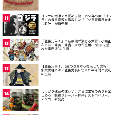
ゴジラの咆哮で目覚める朝…1954年公開『ゴジ
11
ラ』の貴重音源を搭載した「ゴジラ音声目覚ま
し時計」が新発売
『豊臣兄弟！』で萩原護が演じる武将・小堀正
12
次とは？秀長・秀吉・家康が重用、“出家を重
ねた実務派”の生涯
【豊臣兄弟！】2度の改易から復活した武将・
13
多賀秀種とは？豊臣秀長に仕えた半年間と波乱
の生涯
しっかり抹茶の味わい、さらに果実の香りも楽
14
しめる「無糖フレーバー抹茶」ストロベリー、
マンゴー新発売