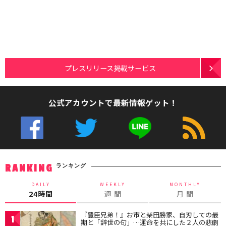
プレスリリース掲載サービス
公式アカウントで最新情報ゲット！
ランキング
RANKING
DAILY
WEEKLY
MONTHLY
24時間
週 間
月 間
『豊臣兄弟！』お市と柴田勝家、自刃しての最
1
期と「辞世の句」…運命を共にした２人の悲劇