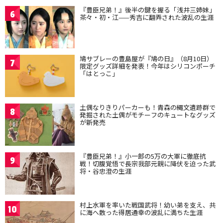
『豊臣兄弟！』後半の鍵を握る「浅井三姉妹」
6
茶々・初・江——秀吉に翻弄された波乱の生涯
鳩サブレーの豊島屋が『鳩の日』（8月10日）
7
限定グッズ詳細を発表！今年はシリコンポーチ
「はとっこ」
土偶なりきりパーカーも！青森の縄文遺跡群で
8
発掘された土偶がモチーフのキュートなグッズ
が新発売
『豊臣兄弟！』小一郎の5万の大軍に徹底抗
9
戦！切腹覚悟で長宗我部元親に降伏を迫った武
将・谷忠澄の生涯
村上水軍を率いた戦国武将！幼い弟を支え、共
10
に海へ散った得居通幸の波乱に満ちた生涯