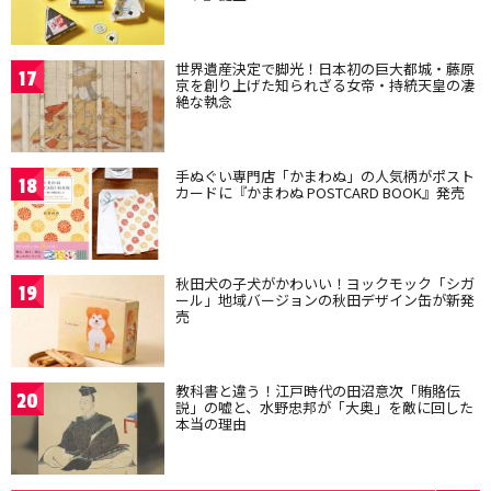
世界遺産決定で脚光！日本初の巨大都城・藤原
17
京を創り上げた知られざる女帝・持統天皇の凄
絶な執念
手ぬぐい専門店「かまわぬ」の人気柄がポスト
18
カードに『かまわぬ POSTCARD BOOK』発売
秋田犬の子犬がかわいい！ヨックモック「シガ
19
ール」地域バージョンの秋田デザイン缶が新発
売
教科書と違う！江戸時代の田沼意次「賄賂伝
20
説」の嘘と、水野忠邦が「大奥」を敵に回した
本当の理由