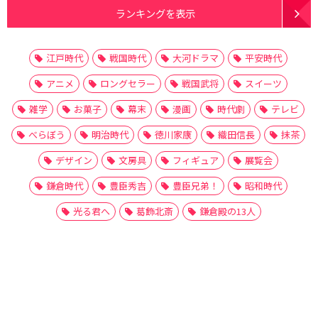
ランキングを表示
江戸時代
戦国時代
大河ドラマ
平安時代
アニメ
ロングセラー
戦国武将
スイーツ
雑学
お菓子
幕末
漫画
時代劇
テレビ
べらぼう
明治時代
徳川家康
織田信長
抹茶
デザイン
文房具
フィギュア
展覧会
鎌倉時代
豊臣秀吉
豊臣兄弟！
昭和時代
光る君へ
葛飾北斎
鎌倉殿の13人