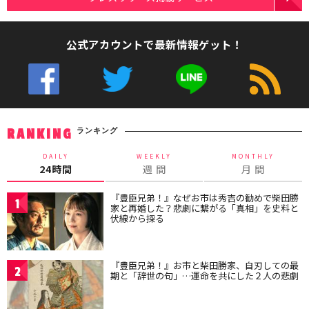
公式アカウントで最新情報ゲット！
ランキング
RANKING
DAILY
WEEKLY
MONTHLY
24時間
週 間
月 間
『豊臣兄弟！』なぜお市は秀吉の勧めで柴田勝
1
家と再婚した？悲劇に繋がる「真相」を史料と
伏線から探る
『豊臣兄弟！』お市と柴田勝家、自刃しての最
2
期と「辞世の句」…運命を共にした２人の悲劇