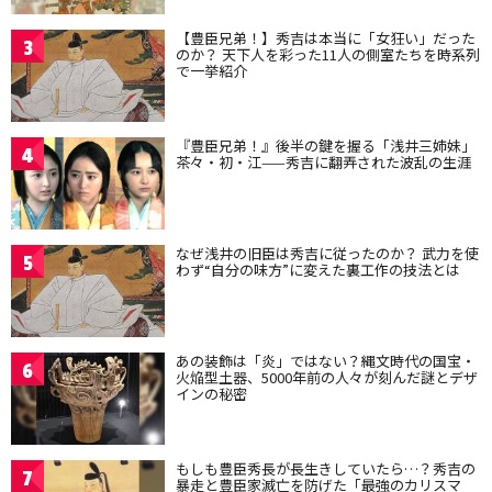
【豊臣兄弟！】秀吉は本当に「女狂い」だった
3
のか？ 天下人を彩った11人の側室たちを時系列
で一挙紹介
『豊臣兄弟！』後半の鍵を握る「浅井三姉妹」
4
茶々・初・江——秀吉に翻弄された波乱の生涯
なぜ浅井の旧臣は秀吉に従ったのか？ 武力を使
5
わず“自分の味方”に変えた裏工作の技法とは
あの装飾は「炎」ではない？縄文時代の国宝・
6
火焔型土器、5000年前の人々が刻んだ謎とデザ
インの秘密
もしも豊臣秀長が長生きしていたら…？秀吉の
7
暴走と豊臣家滅亡を防げた「最強のカリスマ