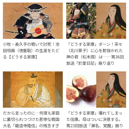
小牧・長久手の戦いで討死！池
「どうする家康」ダーン！茶々
田恒興（徳重聡）の生涯をたど
（北川景子）に心を射抜かれた
る【どうする家康】
神の君（松本潤）は……第36回
放送「於愛日記」振り返り
だから言ったのに…何度も家臣
「どうする家康」壊れてしまっ
に裏切られつづけた悲惨な戦国
た信康。母はついに決意する。
大名「龍造寺隆信」の残念すぎ
第23回放送「瀬名、覚醒」振り