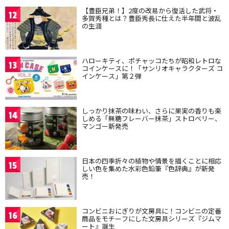
【豊臣兄弟！】2度の改易から復活した武将・
12
多賀秀種とは？豊臣秀長に仕えた半年間と波乱
の生涯
ハローキティ、ポチャッコたちが昭和レトロな
13
コインケースに！「サンリオキャラクターズ コ
インケース」第２弾
しっかり抹茶の味わい、さらに果実の香りも楽
14
しめる「無糖フレーバー抹茶」ストロベリー、
マンゴー新発売
日本の四季折々の植物や情景を描くことに相応
15
しい色を集めた水彩色鉛筆『色辞典』が新発
売！
コンビニおにぎりが文房具に！コンビニの定番
16
商品をモチーフにした文房具シリーズ『ジムマ
ート』誕生