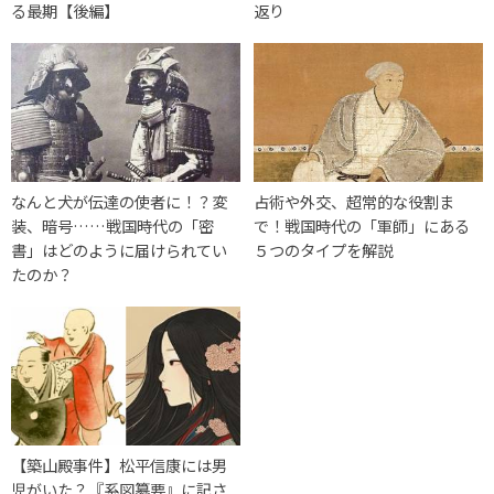
る最期【後編】
返り
なんと犬が伝達の使者に！？変
占術や外交、超常的な役割ま
装、暗号……戦国時代の「密
で！戦国時代の「軍師」にある
書」はどのように届けられてい
５つのタイプを解説
たのか？
【築山殿事件】松平信康には男
児がいた？『系図纂要』に記さ