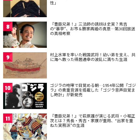
性」
『豊臣兄弟！』三法師の誘拐は史実？秀吉
8
の“暴挙”、お市＆勝家再婚の真意…第30回放送
の真相考察
村上水軍を率いた戦国武将！幼い弟を支え、共
9
に海へ散った得居通幸の波乱に満ちた生涯
ゴジラの咆哮で目覚める朝…1954年公開『ゴジ
10
ラ』の貴重音源を搭載した「ゴジラ音声目覚ま
し時計」が新発売
『豊臣兄弟！』で萩原護が演じる武将・小堀正
11
次とは？秀長・秀吉・家康が重用、“出家を重
ねた実務派”の生涯