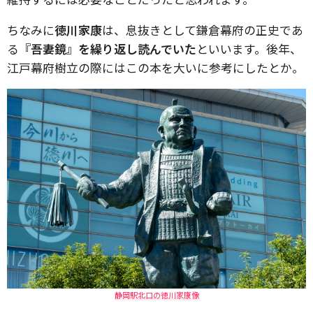
ちなみに
徳川家康
は、息抜きとして鎌倉幕府の正史であ
る
『吾妻鏡』を繰り返し読んでいた
といいます。後年、
江戸幕府樹立の際にはこの本を大いに参考にしたとか。
静岡駅北口の徳川家康像