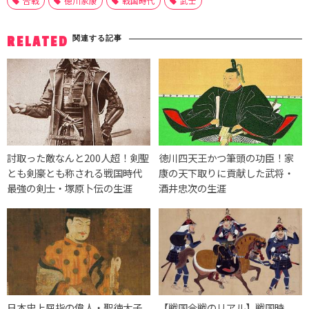
合戦
徳川家康
戦国時代
武士
関連する記事
RELATED
討取った敵なんと200人超！剣聖
徳川四天王かつ筆頭の功臣！家
とも剣豪とも称される戦国時代
康の天下取りに貢献した武将・
最強の剣士・塚原卜伝の生涯
酒井忠次の生涯
日本史上屈指の偉人・聖徳太子
【戦国合戦のリアル】戦国時