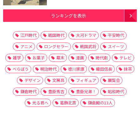
ランキングを表示
江戸時代
戦国時代
大河ドラマ
平安時代
アニメ
ロングセラー
戦国武将
スイーツ
雑学
お菓子
幕末
漫画
時代劇
テレビ
べらぼう
明治時代
徳川家康
織田信長
抹茶
デザイン
文房具
フィギュア
展覧会
鎌倉時代
豊臣秀吉
豊臣兄弟！
昭和時代
光る君へ
葛飾北斎
鎌倉殿の13人