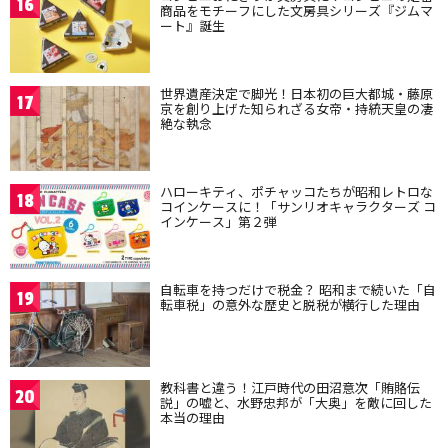
16
商品をモチーフにした文房具シリーズ『ジムマ
ート』誕生
世界遺産決定で脚光！日本初の巨大都城・藤原
17
京を創り上げた知られざる女帝・持統天皇の凄
絶な執念
ハローキティ、ポチャッコたちが昭和レトロな
18
コインケースに！「サンリオキャラクターズ コ
インケース」第２弾
自転車を持つだけで税金？ 昭和まで続いた「自
19
転車税」の意外な歴史と脱税が横行した理由
教科書と違う！江戸時代の田沼意次「賄賂伝
20
説」の嘘と、水野忠邦が「大奥」を敵に回した
本当の理由