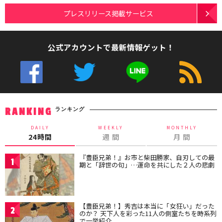
プレスリリース掲載サービス
公式アカウントで最新情報ゲット！
ランキング
RANKING
DAILY
WEEKLY
MONTHLY
24時間
週 間
月 間
『豊臣兄弟！』お市と柴田勝家、自刃しての最
1
期と「辞世の句」…運命を共にした２人の悲劇
【豊臣兄弟！】秀吉は本当に「女狂い」だった
2
のか？ 天下人を彩った11人の側室たちを時系列
で一挙紹介