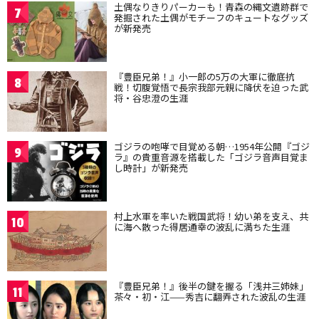
土偶なりきりパーカーも！青森の縄文遺跡群で
7
発掘された土偶がモチーフのキュートなグッズ
が新発売
『豊臣兄弟！』小一郎の5万の大軍に徹底抗
8
戦！切腹覚悟で長宗我部元親に降伏を迫った武
将・谷忠澄の生涯
ゴジラの咆哮で目覚める朝…1954年公開『ゴジ
9
ラ』の貴重音源を搭載した「ゴジラ音声目覚ま
し時計」が新発売
村上水軍を率いた戦国武将！幼い弟を支え、共
10
に海へ散った得居通幸の波乱に満ちた生涯
『豊臣兄弟！』後半の鍵を握る「浅井三姉妹」
11
茶々・初・江——秀吉に翻弄された波乱の生涯