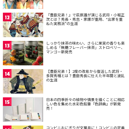
『豊臣兄弟！』で萩原護が演じる武将・小堀正
12
次とは？秀長・秀吉・家康が重用、“出家を重
ねた実務派”の生涯
しっかり抹茶の味わい、さらに果実の香りも楽
13
しめる「無糖フレーバー抹茶」ストロベリー、
マンゴー新発売
【豊臣兄弟！】2度の改易から復活した武将・
14
多賀秀種とは？豊臣秀長に仕えた半年間と波乱
の生涯
日本の四季折々の植物や情景を描くことに相応
15
しい色を集めた水彩色鉛筆『色辞典』が新発
売！
コンビニおにぎりが文房具に！コンビニの定番