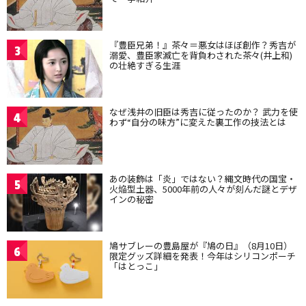
『豊臣兄弟！』茶々＝悪女はほぼ創作？秀吉が
3
溺愛、豊臣家滅亡を背負わされた茶々(井上和)
の壮絶すぎる生涯
なぜ浅井の旧臣は秀吉に従ったのか？ 武力を使
4
わず“自分の味方”に変えた裏工作の技法とは
あの装飾は「炎」ではない？縄文時代の国宝・
5
火焔型土器、5000年前の人々が刻んだ謎とデザ
インの秘密
鳩サブレーの豊島屋が『鳩の日』（8月10日）
6
限定グッズ詳細を発表！今年はシリコンポーチ
「はとっこ」