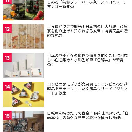
11
しめる「無糖フレーバー抹茶」ストロベリー、
マンゴー新発売
世界遺産決定で脚光！日本初の巨大都城・藤原
12
京を創り上げた知られざる女帝・持統天皇の凄
絶な執念
日本の四季折々の植物や情景を描くことに相応
13
しい色を集めた水彩色鉛筆『色辞典』が新発
売！
コンビニおにぎりが文房具に！コンビニの定番
14
商品をモチーフにした文房具シリーズ『ジムマ
ート』誕生
自転車を持つだけで税金？ 昭和まで続いた「自
15
転車税」の意外な歴史と脱税が横行した理由