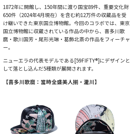
1872年に開館し、150年間に渡り国宝89件、重要文化財
650件（2024年4月現在）を含む約12万件の収蔵品を受
け継いできた東京国立博物館。今回のコラボでは、東京
国立博物館に収蔵されている作品の中から、喜多川歌
麿・歌川国芳・尾形光琳・葛飾北斎の作品をフィーチャ
ー。
ニューエラの代表モデルである[59FIFTY®]にデザインと
して落とし込んだ5種類が展開されます。
【喜多川歌麿：當時全盛美人揃・瀧川】