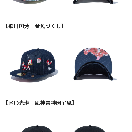
【歌川国芳：金魚づくし】
【尾形光琳：風神雷神図屏風】