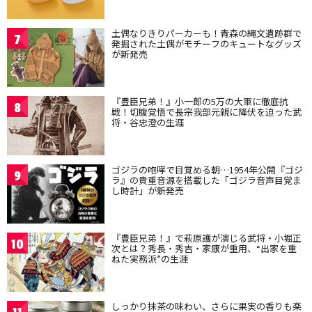
土偶なりきりパーカーも！青森の縄文遺跡群で
7
発掘された土偶がモチーフのキュートなグッズ
が新発売
『豊臣兄弟！』小一郎の5万の大軍に徹底抗
8
戦！切腹覚悟で長宗我部元親に降伏を迫った武
将・谷忠澄の生涯
ゴジラの咆哮で目覚める朝…1954年公開『ゴジ
9
ラ』の貴重音源を搭載した「ゴジラ音声目覚ま
し時計」が新発売
『豊臣兄弟！』で萩原護が演じる武将・小堀正
10
次とは？秀長・秀吉・家康が重用、“出家を重
ねた実務派”の生涯
しっかり抹茶の味わい、さらに果実の香りも楽