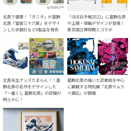
北斎で健康！「タニタ」が葛飾
「ほぼ日手帳2022」に葛飾北斎
北斎『冨嶽三十六景』をデザイ
や土偶・埴輪デザインが登場！
ンした歩数計など6製品を発売
東京国立博物館とコラボ
北斎先生グッズたまらん！！葛
葛飾北斎の描いた武者絵を中心
飾北斎の名作をデザインした
に展観する特別展「北斎サムラ
『一番くじ 葛飾北斎』の詳細が
イ画伝」が開催
明らかに！