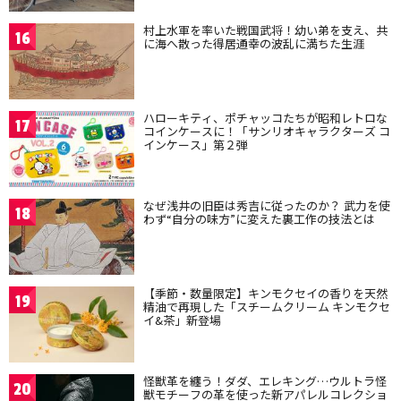
村上水軍を率いた戦国武将！幼い弟を支え、共
16
に海へ散った得居通幸の波乱に満ちた生涯
ハローキティ、ポチャッコたちが昭和レトロな
17
コインケースに！「サンリオキャラクターズ コ
インケース」第２弾
なぜ浅井の旧臣は秀吉に従ったのか？ 武力を使
18
わず“自分の味方”に変えた裏工作の技法とは
【季節・数量限定】キンモクセイの香りを天然
19
精油で再現した「スチームクリーム キンモクセ
イ&茶」新登場
怪獣革を纏う！ダダ、エレキング…ウルトラ怪
20
獣モチーフの革を使った新アパレルコレクショ