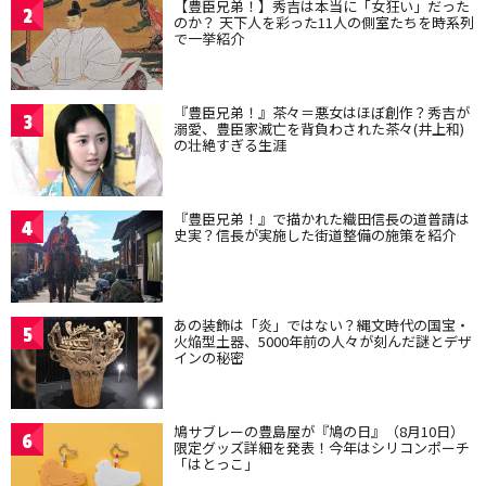
【豊臣兄弟！】秀吉は本当に「女狂い」だった
2
のか？ 天下人を彩った11人の側室たちを時系列
で一挙紹介
『豊臣兄弟！』茶々＝悪女はほぼ創作？秀吉が
3
溺愛、豊臣家滅亡を背負わされた茶々(井上和)
の壮絶すぎる生涯
『豊臣兄弟！』で描かれた織田信長の道普請は
4
史実？信長が実施した街道整備の施策を紹介
あの装飾は「炎」ではない？縄文時代の国宝・
5
火焔型土器、5000年前の人々が刻んだ謎とデザ
インの秘密
鳩サブレーの豊島屋が『鳩の日』（8月10日）
6
限定グッズ詳細を発表！今年はシリコンポーチ
「はとっこ」