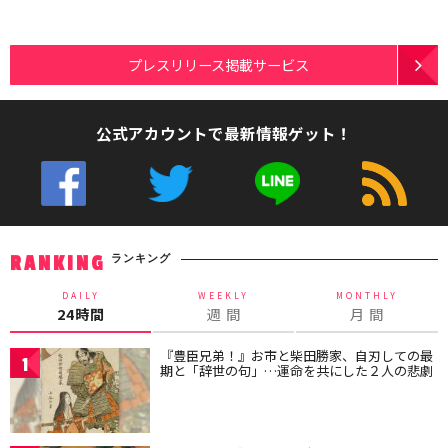
プレスリリース掲載サービス
公式アカウントで最新情報ゲット！
ランキング
RANKING
DAILY
WEEKLY
MONTHLY
24時間
週 間
月 間
『豊臣兄弟！』お市と柴田勝家、自刃しての最
1
期と「辞世の句」…運命を共にした２人の悲劇