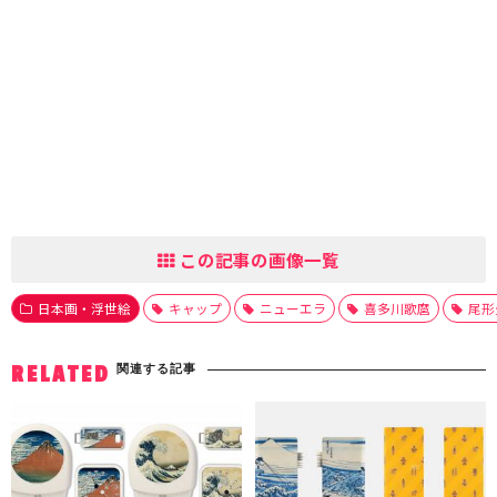
この記事の画像一覧
日本画・浮世絵
キャップ
ニューエラ
喜多川歌麿
尾形
関連する記事
RELATED