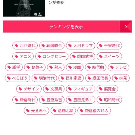
ンが発表
ランキングを表示
江戸時代
戦国時代
大河ドラマ
平安時代
アニメ
ロングセラー
戦国武将
スイーツ
雑学
お菓子
幕末
漫画
時代劇
テレビ
べらぼう
明治時代
徳川家康
織田信長
抹茶
デザイン
文房具
フィギュア
展覧会
鎌倉時代
豊臣秀吉
豊臣兄弟！
昭和時代
光る君へ
葛飾北斎
鎌倉殿の13人