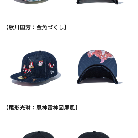
【歌川国芳：金魚づくし】
【尾形光琳：風神雷神図屏風】