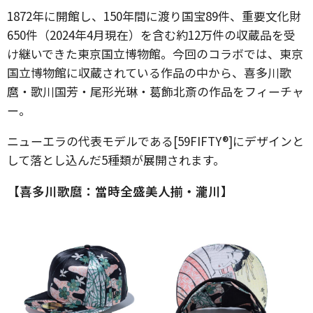
1872年に開館し、150年間に渡り国宝89件、重要文化財
650件（2024年4月現在）を含む約12万件の収蔵品を受
け継いできた東京国立博物館。今回のコラボでは、東京
国立博物館に収蔵されている作品の中から、喜多川歌
麿・歌川国芳・尾形光琳・葛飾北斎の作品をフィーチャ
ー。
ニューエラの代表モデルである[59FIFTY®]にデザインと
して落とし込んだ5種類が展開されます。
【喜多川歌麿：當時全盛美人揃・瀧川】