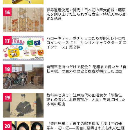
世界遺産決定で脚光！日本初の巨大都城・藤原
16
京を創り上げた知られざる女帝・持統天皇の凄
絶な執念
ハローキティ、ポチャッコたちが昭和レトロな
17
コインケースに！「サンリオキャラクターズ コ
インケース」第２弾
自転車を持つだけで税金？ 昭和まで続いた「自
18
転車税」の意外な歴史と脱税が横行した理由
教科書と違う！江戸時代の田沼意次「賄賂伝
19
説」の嘘と、水野忠邦が「大奥」を敵に回した
本当の理由
『豊臣兄弟！』後半の鍵を握る「浅井三姉妹」
20
茶々・初・江——秀吉に翻弄された波乱の生涯