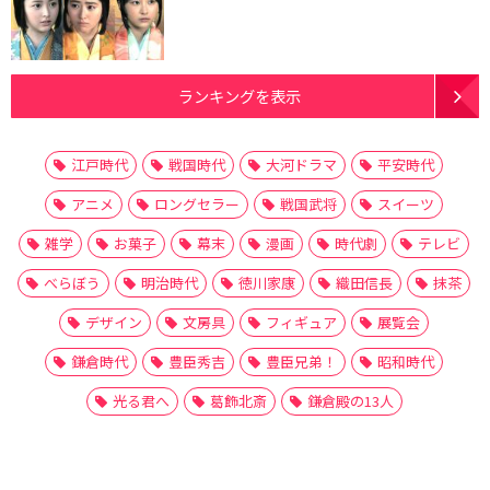
ランキングを表示
江戸時代
戦国時代
大河ドラマ
平安時代
アニメ
ロングセラー
戦国武将
スイーツ
雑学
お菓子
幕末
漫画
時代劇
テレビ
べらぼう
明治時代
徳川家康
織田信長
抹茶
デザイン
文房具
フィギュア
展覧会
鎌倉時代
豊臣秀吉
豊臣兄弟！
昭和時代
光る君へ
葛飾北斎
鎌倉殿の13人