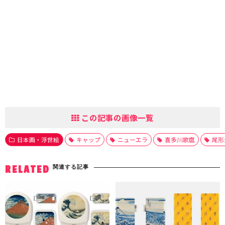
この記事の画像一覧
日本画・浮世絵
キャップ
ニューエラ
喜多川歌麿
尾形
関連する記事
RELATED