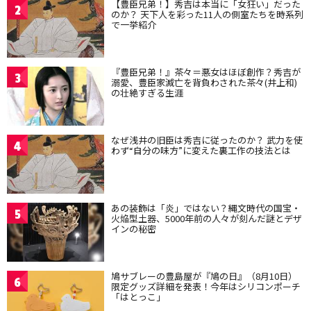
【豊臣兄弟！】秀吉は本当に「女狂い」だった
2
のか？ 天下人を彩った11人の側室たちを時系列
で一挙紹介
『豊臣兄弟！』茶々＝悪女はほぼ創作？秀吉が
3
溺愛、豊臣家滅亡を背負わされた茶々(井上和)
の壮絶すぎる生涯
なぜ浅井の旧臣は秀吉に従ったのか？ 武力を使
4
わず“自分の味方”に変えた裏工作の技法とは
あの装飾は「炎」ではない？縄文時代の国宝・
5
火焔型土器、5000年前の人々が刻んだ謎とデザ
インの秘密
鳩サブレーの豊島屋が『鳩の日』（8月10日）
6
限定グッズ詳細を発表！今年はシリコンポーチ
「はとっこ」