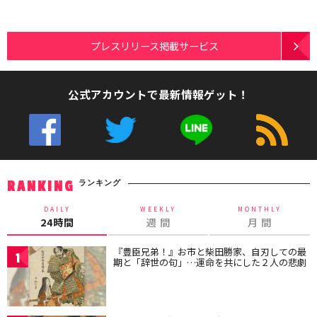
プレスリリース掲載サービス
公式アカウントで最新情報ゲット！
ランキング
RANKING
DAILY
WEEKLY
MONTHLY
24時間
週 間
月 間
『豊臣兄弟！』お市と柴田勝家、自刃しての最
1
期と「辞世の句」…運命を共にした２人の悲劇