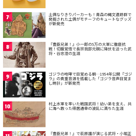
土偶なりきりパーカーも！青森の縄文遺跡群で
7
発掘された土偶がモチーフのキュートなグッズ
が新発売
『豊臣兄弟！』小一郎の5万の大軍に徹底抗
8
戦！切腹覚悟で長宗我部元親に降伏を迫った武
将・谷忠澄の生涯
ゴジラの咆哮で目覚める朝…1954年公開『ゴジ
9
ラ』の貴重音源を搭載した「ゴジラ音声目覚ま
し時計」が新発売
村上水軍を率いた戦国武将！幼い弟を支え、共
10
に海へ散った得居通幸の波乱に満ちた生涯
『豊臣兄弟！』で萩原護が演じる武将・小堀正