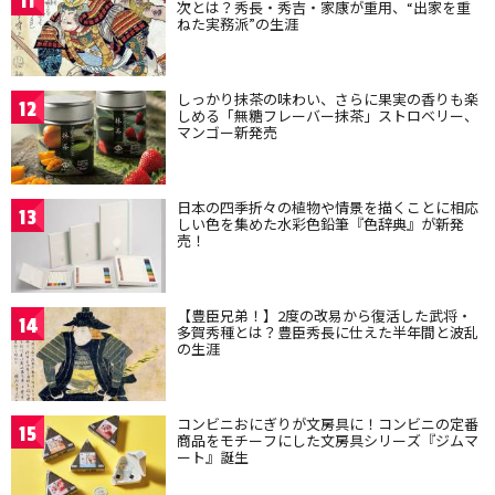
11
次とは？秀長・秀吉・家康が重用、“出家を重
ねた実務派”の生涯
しっかり抹茶の味わい、さらに果実の香りも楽
12
しめる「無糖フレーバー抹茶」ストロベリー、
マンゴー新発売
日本の四季折々の植物や情景を描くことに相応
13
しい色を集めた水彩色鉛筆『色辞典』が新発
売！
【豊臣兄弟！】2度の改易から復活した武将・
14
多賀秀種とは？豊臣秀長に仕えた半年間と波乱
の生涯
コンビニおにぎりが文房具に！コンビニの定番
15
商品をモチーフにした文房具シリーズ『ジムマ
ート』誕生