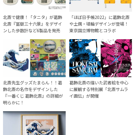
北斎で健康！「タニタ」が葛飾
「ほぼ日手帳2022」に葛飾北斎
北斎『冨嶽三十六景』をデザイ
や土偶・埴輪デザインが登場！
ンした歩数計など6製品を発売
東京国立博物館とコラボ
北斎先生グッズたまらん！！葛
葛飾北斎の描いた武者絵を中心
飾北斎の名作をデザインした
に展観する特別展「北斎サムラ
『一番くじ 葛飾北斎』の詳細が
イ画伝」が開催
明らかに！