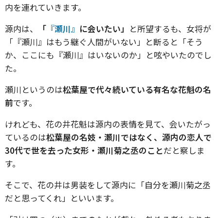
内を連れていきます。
源内は、
「
『瀬川』
に会いたい」
と所望するも、女将が
「『瀬川』はもう継ぐ人間がいない」と断ると「そう
か、ここにも『瀬川』はいないのか」と呟やいたのでし
た。
瀬川というのは
松葉屋で代々続いている有名な花魁の名
前
です。
けれども、花の井花魁は源内の表情を見て、会いたがっ
ているのは
松葉屋の名妓・瀬川ではなく、源内の恋人で
30代で世を去った女形・瀬川菊之丞のこと
だと察しま
す。
そこで、花の井は男装をして源内に「自分を瀬川菊之丞
だと思ってくれ」といいます。