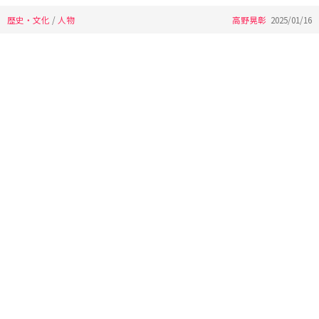
歴史・文化
/
人物
高野晃彰
2025/01/16