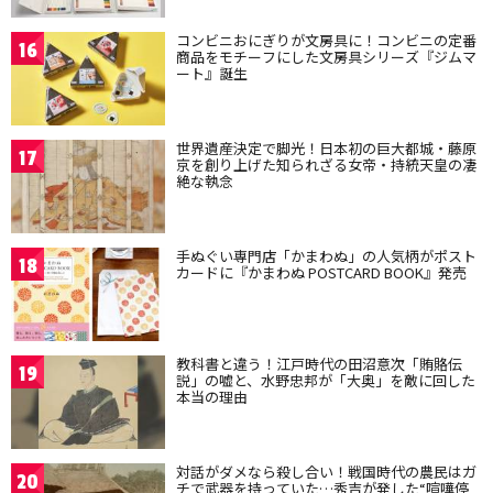
コンビニおにぎりが文房具に！コンビニの定番
16
商品をモチーフにした文房具シリーズ『ジムマ
ート』誕生
世界遺産決定で脚光！日本初の巨大都城・藤原
17
京を創り上げた知られざる女帝・持統天皇の凄
絶な執念
手ぬぐい専門店「かまわぬ」の人気柄がポスト
18
カードに『かまわぬ POSTCARD BOOK』発売
教科書と違う！江戸時代の田沼意次「賄賂伝
19
説」の嘘と、水野忠邦が「大奥」を敵に回した
本当の理由
対話がダメなら殺し合い！戦国時代の農民はガ
20
チで武器を持っていた…秀吉が発した“喧嘩停