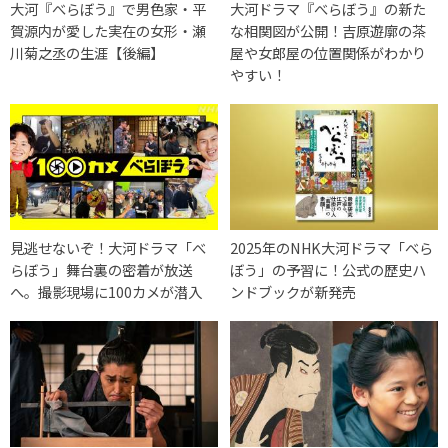
大河『べらぼう』で男色家・平
大河ドラマ『べらぼう』の新た
賀源内が愛した実在の女形・瀬
な相関図が公開！吉原遊廓の茶
川菊之丞の生涯【後編】
屋や女郎屋の位置関係がわかり
やすい！
見逃せないぞ！大河ドラマ「べ
2025年のNHK大河ドラマ「べら
らぼう」舞台裏の密着が放送
ぼう」の予習に！公式の歴史ハ
へ。撮影現場に100カメが潜入
ンドブックが新発売