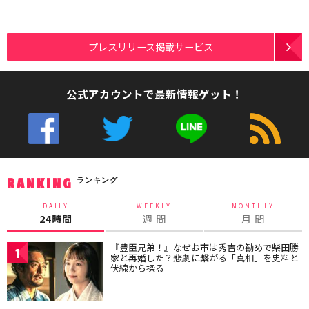
プレスリリース掲載サービス
公式アカウントで最新情報ゲット！
ランキング
RANKING
DAILY
WEEKLY
MONTHLY
24時間
週 間
月 間
『豊臣兄弟！』なぜお市は秀吉の勧めで柴田勝
1
家と再婚した？悲劇に繋がる「真相」を史料と
伏線から探る