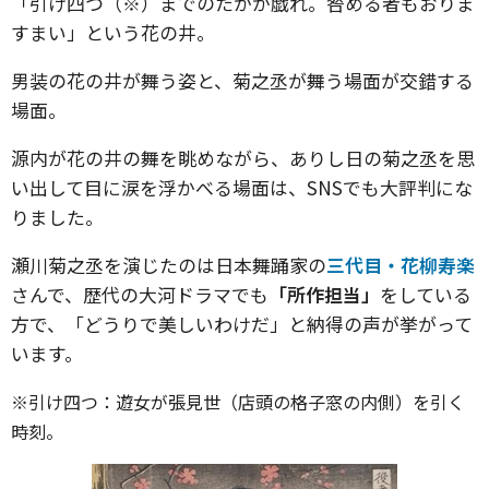
「引け四つ（※）までのたかが戯れ。咎める者もおりま
すまい」という花の井。
男装の花の井が舞う姿と、菊之丞が舞う場面が交錯する
場面。
源内が花の井の舞を眺めながら、ありし日の菊之丞を思
い出して目に涙を浮かべる場面は、SNSでも大評判にな
りました。
瀬川菊之丞を演じたのは日本舞踊家の
三代目・花柳寿楽
さんで、歴代の大河ドラマでも
「所作担当」
をしている
方で、「どうりで美しいわけだ」と納得の声が挙がって
います。
※引け四つ：遊女が張見世（店頭の格子窓の内側）を引く
時刻。