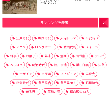
止令”とは？
ランキングを表示
江戸時代
戦国時代
大河ドラマ
平安時代
アニメ
ロングセラー
戦国武将
スイーツ
雑学
お菓子
幕末
漫画
時代劇
テレビ
べらぼう
明治時代
徳川家康
織田信長
抹茶
デザイン
文房具
フィギュア
展覧会
鎌倉時代
豊臣秀吉
豊臣兄弟！
昭和時代
光る君へ
葛飾北斎
鎌倉殿の13人