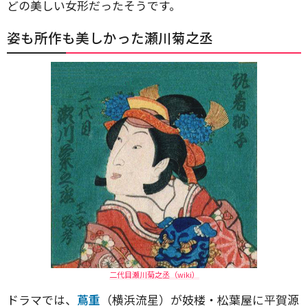
どの美しい女形だったそうです。
姿も所作も美しかった瀬川菊之丞
二代目瀬川菊之丞（wiki）
ドラマでは、
蔦重
（横浜流星）が妓楼・松葉屋に平賀源