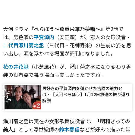
大河ドラマ
『べらぼう〜蔦重栄華乃夢噺〜』
第2話で
は、男色家の
平賀源内
（安田顕）が、恋人の女形役者・
二代目瀬川菊之丞
（三代目・花柳寿楽）の生前の姿を思
い出し、涙を浮かべる場面が評判になりました。
花の井花魁
（小芝風花）が、瀬川菊之丞になり変わり男
装の役者姿で舞う場面も美しかったですね。
男好きの平賀源内を蕩かせた吉原の魅力と
は…【大河べらぼう】1月12日放送の振り返り
解説
瀬川菊之丞は実在の女形歌舞伎役者で、
「明和きっての
美人」
として浮世絵師の
鈴木春信
などが好んで描いたほ