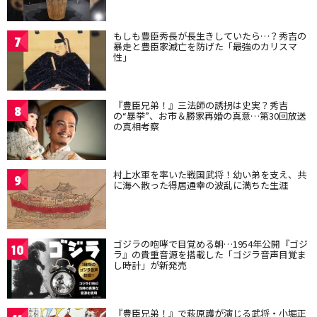
もしも豊臣秀長が長生きしていたら…？秀吉の
7
暴走と豊臣家滅亡を防げた「最強のカリスマ
性」
『豊臣兄弟！』三法師の誘拐は史実？秀吉
8
の“暴挙”、お市＆勝家再婚の真意…第30回放送
の真相考察
村上水軍を率いた戦国武将！幼い弟を支え、共
9
に海へ散った得居通幸の波乱に満ちた生涯
ゴジラの咆哮で目覚める朝…1954年公開『ゴジ
10
ラ』の貴重音源を搭載した「ゴジラ音声目覚ま
し時計」が新発売
『豊臣兄弟！』で萩原護が演じる武将・小堀正