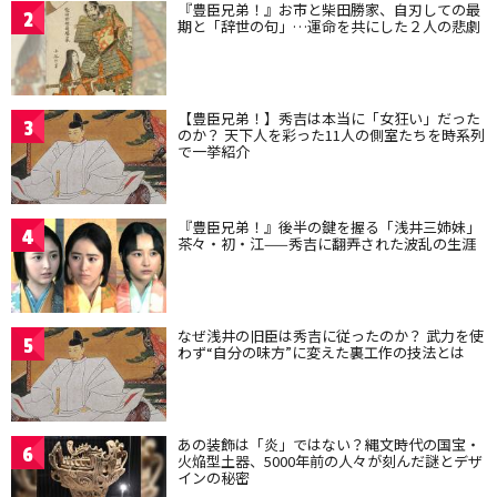
『豊臣兄弟！』お市と柴田勝家、自刃しての最
2
期と「辞世の句」…運命を共にした２人の悲劇
【豊臣兄弟！】秀吉は本当に「女狂い」だった
3
のか？ 天下人を彩った11人の側室たちを時系列
で一挙紹介
『豊臣兄弟！』後半の鍵を握る「浅井三姉妹」
4
茶々・初・江——秀吉に翻弄された波乱の生涯
なぜ浅井の旧臣は秀吉に従ったのか？ 武力を使
5
わず“自分の味方”に変えた裏工作の技法とは
あの装飾は「炎」ではない？縄文時代の国宝・
6
火焔型土器、5000年前の人々が刻んだ謎とデザ
インの秘密