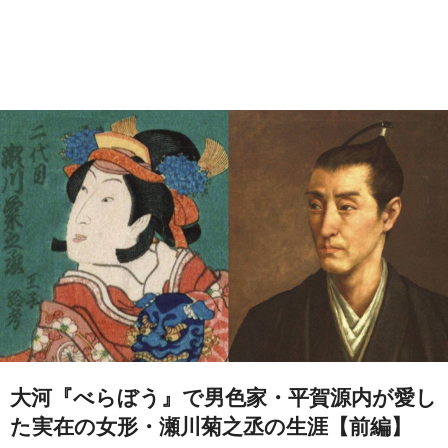
大河『べらぼう』で男色家・平賀源内が愛し
た実在の女形・瀬川菊之丞の生涯【前編】