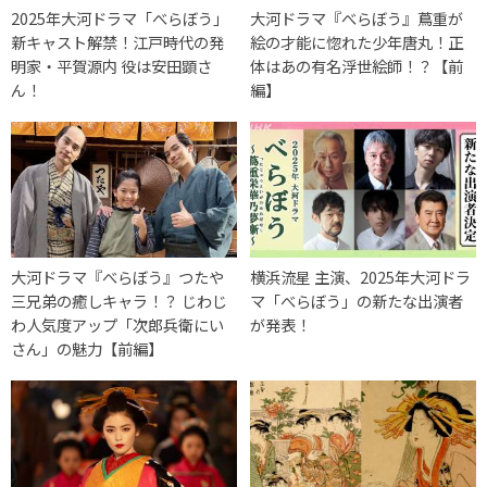
2025年大河ドラマ「べらぼう」
大河ドラマ『べらぼう』蔦重が
新キャスト解禁！江戸時代の発
絵の才能に惚れた少年唐丸！正
明家・平賀源内 役は安田顕さ
体はあの有名浮世絵師！？【前
ん！
編】
大河ドラマ『べらぼう』つたや
横浜流星 主演、2025年大河ドラ
三兄弟の癒しキャラ！？ じわじ
マ「べらぼう」の新たな出演者
わ人気度アップ「次郎兵衛にい
が発表！
さん」の魅力【前編】