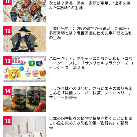
11
次とは？秀長・秀吉・家康が重用、“出家を重
ねた実務派”の生涯
【豊臣兄弟！】2度の改易から復活した武将・
12
多賀秀種とは？豊臣秀長に仕えた半年間と波乱
の生涯
ハローキティ、ポチャッコたちが昭和レトロな
13
コインケースに！「サンリオキャラクターズ コ
インケース」第２弾
しっかり抹茶の味わい、さらに果実の香りも楽
14
しめる「無糖フレーバー抹茶」ストロベリー、
マンゴー新発売
日本の四季折々の植物や情景を描くことに相応
15
しい色を集めた水彩色鉛筆『色辞典』が新発
売！