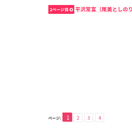
平沢常富（尾美としの
2ページ目
1
2
3
4
ページ: