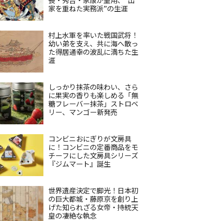
家を重ねた実務派”の生涯
村上水軍を率いた戦国武将！
幼い弟を支え、共に海へ散っ
た得居通幸の波乱に満ちた生
涯
しっかり抹茶の味わい、さら
に果実の香りも楽しめる「無
糖フレーバー抹茶」ストロベ
リー、マンゴー新発売
コンビニおにぎりが文房具
に！コンビニの定番商品をモ
チーフにした文房具シリーズ
『ジムマート』誕生
世界遺産決定で脚光！日本初
の巨大都城・藤原京を創り上
げた知られざる女帝・持統天
皇の凄絶な執念