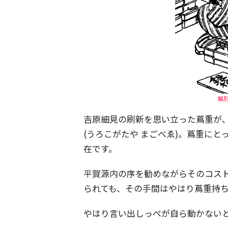
鱗
吉原細見の刷新を思い立った蔦重が
(うろこがたや まごべゑ)。蔦重に
在です。
平賀源内の序を勧めながらそのコス
られても、その手間はやはり蔦重持
やはり言い出しっぺが自ら動かない