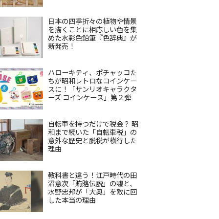
日本の四季折々の植物や情景
を描くことに相応しい色を集
めた水彩色鉛筆『色辞典』が
新発売！
ハローキティ、ポチャッコた
ちが昭和レトロなコインケー
スに！「サンリオキャラクタ
ーズ コインケース」第２弾
自転車を持つだけで税金？ 昭
和まで続いた「自転車税」の
意外な歴史と脱税が横行した
理由
教科書と違う！江戸時代の田
沼意次「賄賂伝説」の嘘と、
水野忠邦が「大奥」を敵に回
した本当の理由