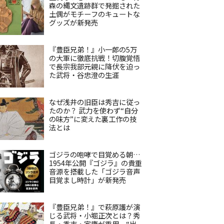
森の縄文遺跡群で発掘された
土偶がモチーフのキュートな
グッズが新発売
『豊臣兄弟！』小一郎の5万
の大軍に徹底抗戦！切腹覚悟
で長宗我部元親に降伏を迫っ
た武将・谷忠澄の生涯
なぜ浅井の旧臣は秀吉に従っ
たのか？ 武力を使わず“自分
の味方”に変えた裏工作の技
法とは
ゴジラの咆哮で目覚める朝…
1954年公開『ゴジラ』の貴重
音源を搭載した「ゴジラ音声
目覚まし時計」が新発売
『豊臣兄弟！』で萩原護が演
じる武将・小堀正次とは？秀
長・秀吉・家康が重用、“出