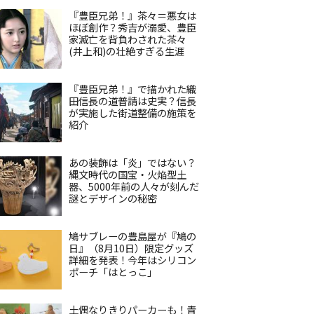
『豊臣兄弟！』茶々＝悪女は
ほぼ創作？秀吉が溺愛、豊臣
家滅亡を背負わされた茶々
(井上和)の壮絶すぎる生涯
『豊臣兄弟！』で描かれた織
田信長の道普請は史実？信長
が実施した街道整備の施策を
紹介
あの装飾は「炎」ではない？
縄文時代の国宝・火焔型土
器、5000年前の人々が刻んだ
謎とデザインの秘密
鳩サブレーの豊島屋が『鳩の
日』（8月10日）限定グッズ
詳細を発表！今年はシリコン
ポーチ「はとっこ」
土偶なりきりパーカーも！青