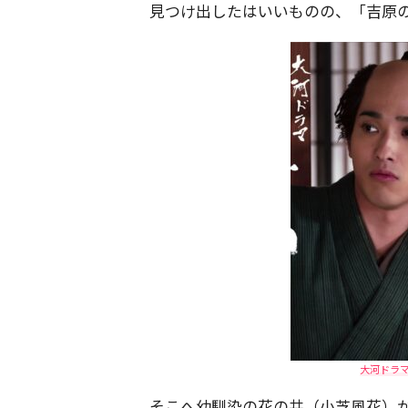
見つけ出したはいいものの、「吉原
大河ドラ
そこへ幼馴染の花の井（小芝風花）