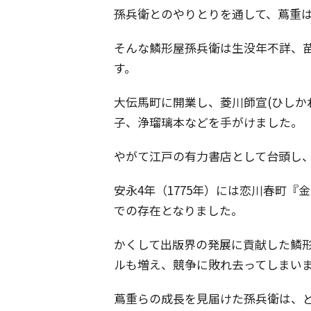
孫兵衛とのやりとりを通して、蔦重
そんな鱗形屋孫兵衛は生没年不詳、苗
す。
大伝馬町に開業し、菱川師宣(ひしかわ
子、浄瑠璃本などを手がけました。
やがて江戸の有力書店として台頭し
安永4年（1775年）には恋川春町
での存在となりました。
かくして出版界の発展に貢献した鱗
ルも増え、競争に敗れ去ってしまい
蔦重らの成長を見届けた孫兵衛は、