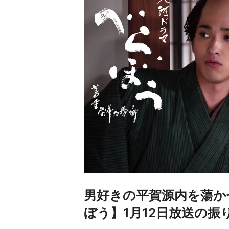
男好きの平賀源内を蕩か
ぼう】1月12日放送の振