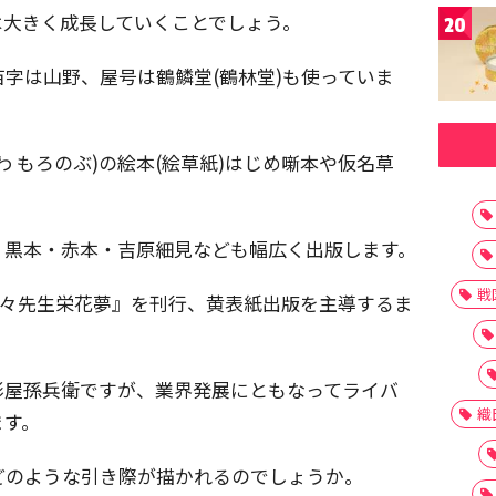
は大きく成長していくことでしょう。
20
字は山野、屋号は鶴鱗堂(鶴林堂)も使っていま
 もろのぶ)の絵本(絵草紙)はじめ噺本や仮名草
、黒本・赤本・吉原細見なども幅広く出版します。
戦
『金々先生栄花夢』を刊行、黄表紙出版を主導するま
形屋孫兵衛ですが、業界発展にともなってライバ
織
ます。
どのような引き際が描かれるのでしょうか。