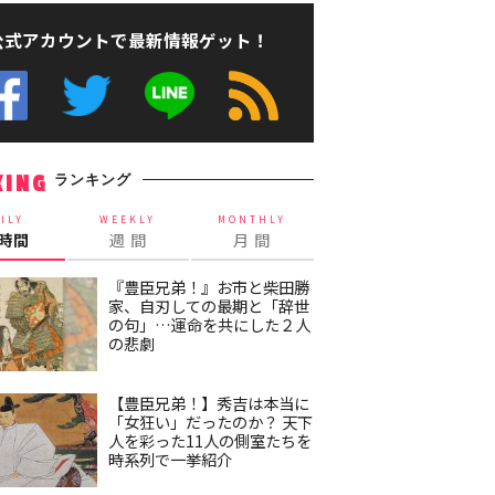
公式アカウントで最新情報ゲット！
ランキング
KING
ILY
WEEKLY
MONTHLY
4時間
週 間
月 間
『豊臣兄弟！』お市と柴田勝
家、自刃しての最期と「辞世
の句」…運命を共にした２人
の悲劇
【豊臣兄弟！】秀吉は本当に
「女狂い」だったのか？ 天下
人を彩った11人の側室たちを
時系列で一挙紹介