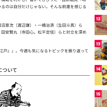
いるのは自分だけじゃない。そんな前進を感じる
12
田沼意次（渡辺謙）・一橋治済（生田斗真）ら
・田安賢丸（寺田心。松平定信）らと対立を深め
13
御江戸』」。今週も気になるトピックを振り返って
について
14
15