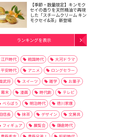
【季節・数量限定】キンモク
セイの香りを天然精油で再現
した「スチームクリーム キン
モクセイ&茶」新登場
ランキングを表示
江戸時代
戦国時代
大河ドラマ
平安時代
アニメ
ロングセラー
国武将
スイーツ
雑学
お菓子
幕末
漫画
時代劇
テレビ
べらぼう
明治時代
徳川家康
田信長
抹茶
デザイン
文房具
フィギュア
展覧会
鎌倉時代
豊臣秀吉
豊臣兄弟！
昭和時代