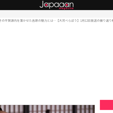
きの平賀源内を蕩かせた吉原の魅力とは…【大河べらぼう】1月12日放送の振り返り