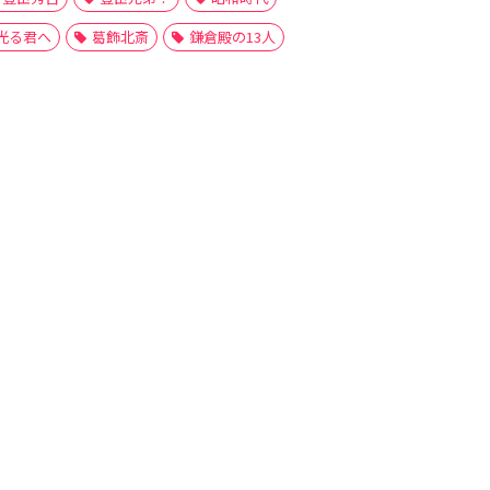
光る君へ
葛飾北斎
鎌倉殿の13人