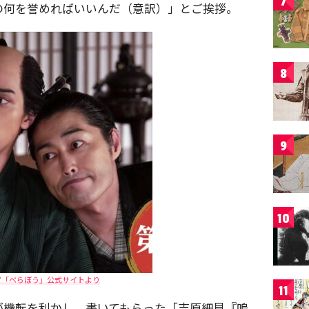
7
の何を誉めればいいんだ（意訳）」とご挨拶。
8
9
10
マ「べらぼう」公式サイトより
11
が機転を利かし、書いてもらった「吉原細見『嗚