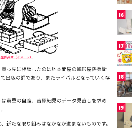
16
17
形屋孫兵衛（イメージ）
、真っ先に相談したのは地本問屋の鱗形屋孫兵衛
18
とって出版の師であり、またライバルとなっていく存
トは蔦重の自腹、吉原細見のデータ見直しを求め
19
ち。
と、新たな取り組みはなかなか進まないものです。