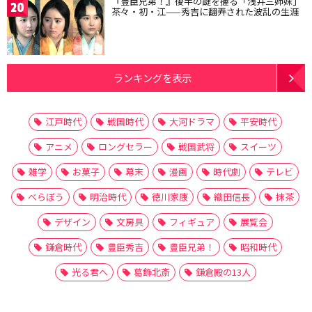
『豊臣兄弟！』後半の鍵を握る「浅井三姉妹」
20
茶々・初・江——秀吉に翻弄された波乱の生涯
ランキングを表示
江戸時代
戦国時代
大河ドラマ
平安時代
アニメ
ロングセラー
戦国武将
スイーツ
雑学
お菓子
幕末
漫画
時代劇
テレビ
べらぼう
明治時代
徳川家康
織田信長
抹茶
デザイン
文房具
フィギュア
展覧会
鎌倉時代
豊臣秀吉
豊臣兄弟！
昭和時代
光る君へ
葛飾北斎
鎌倉殿の13人