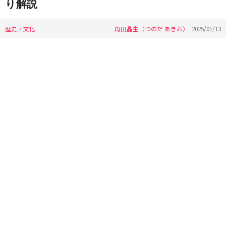
り解説
歴史・文化
角田晶生（つのだ あきお）
2025/01/13