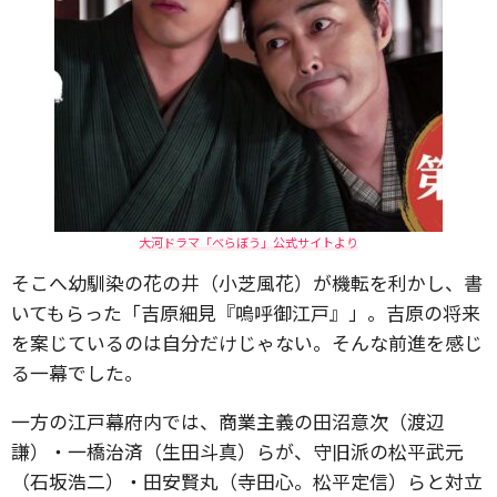
大河ドラマ「べらぼう」公式サイトより
そこへ幼馴染の花の井（小芝風花）が機転を利かし、書
いてもらった「吉原細見『嗚呼御江戸』」。吉原の将来
を案じているのは自分だけじゃない。そんな前進を感じ
る一幕でした。
一方の江戸幕府内では、商業主義の田沼意次（渡辺
謙）・一橋治済（生田斗真）らが、守旧派の松平武元
（石坂浩二）・田安賢丸（寺田心。松平定信）らと対立