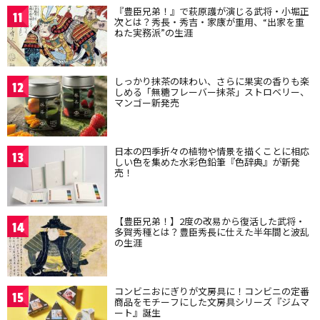
『豊臣兄弟！』で萩原護が演じる武将・小堀正
11
次とは？秀長・秀吉・家康が重用、“出家を重
ねた実務派”の生涯
しっかり抹茶の味わい、さらに果実の香りも楽
12
しめる「無糖フレーバー抹茶」ストロベリー、
マンゴー新発売
日本の四季折々の植物や情景を描くことに相応
13
しい色を集めた水彩色鉛筆『色辞典』が新発
売！
【豊臣兄弟！】2度の改易から復活した武将・
14
多賀秀種とは？豊臣秀長に仕えた半年間と波乱
の生涯
コンビニおにぎりが文房具に！コンビニの定番
15
商品をモチーフにした文房具シリーズ『ジムマ
ート』誕生