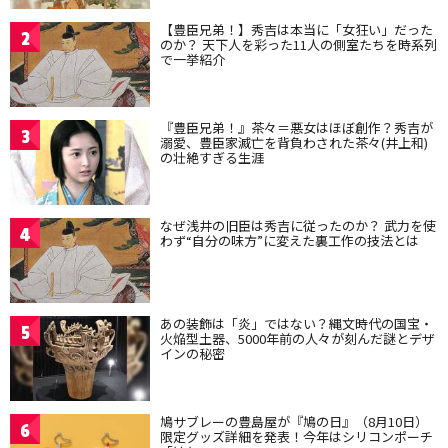
【豊臣兄弟！】秀吉は本当に「女狂い」だった
2
のか？ 天下人を彩った11人の側室たちを時系列
で一挙紹介
『豊臣兄弟！』茶々＝悪女はほぼ創作？秀吉が
3
溺愛、豊臣家滅亡を背負わされた茶々(井上和)
の壮絶すぎる生涯
なぜ浅井の旧臣は秀吉に従ったのか？ 武力を使
4
わず“自分の味方”に変えた裏工作の技法とは
あの装飾は「炎」ではない？縄文時代の国宝・
5
火焔型土器、5000年前の人々が刻んだ謎とデザ
インの秘密
鳩サブレーの豊島屋が『鳩の日』（8月10日）
6
限定グッズ詳細を発表！今年はシリコンポーチ