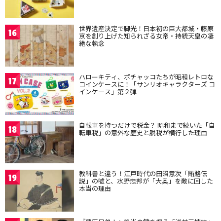
世界遺産決定で脚光！日本初の巨大都城・藤原
16
京を創り上げた知られざる女帝・持統天皇の凄
絶な執念
ハローキティ、ポチャッコたちが昭和レトロな
17
コインケースに！「サンリオキャラクターズ コ
インケース」第２弾
自転車を持つだけで税金？ 昭和まで続いた「自
18
転車税」の意外な歴史と脱税が横行した理由
教科書と違う！江戸時代の田沼意次「賄賂伝
19
説」の嘘と、水野忠邦が「大奥」を敵に回した
本当の理由