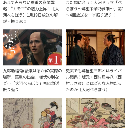
あえて売らない蔦重の営業戦
まだ間に合う！大河ドラマ「べ
略！”カモ平”の魅力上昇！【大
らぼう～蔦重栄華乃夢噺～」第1
河べらぼう】1月19日放送の解
～4回放送を一挙振り返り！
説・振り返り
九郎助稲荷(綾瀬はるか)の実際の
史実でも蔦屋重三郎とはライバ
場所、蔦重の出自、桶伏の刑な
ル関係！版元・西村屋与八（西
ど…「大河べらぼう」初回放送
村まさ彦）とはどんな人物だっ
振り返り
たのか【大河べらぼう】