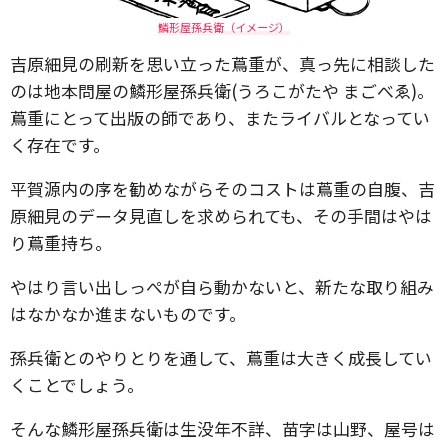
鱗形屋孫兵衛（イメージ）
吉原細見の刷新を思い立った蔦重が、真っ先に相談した
のは地本問屋の鱗形屋孫兵衛(うろこがたや まごべゑ)。
蔦重にとって出版の師であり、またライバルとなってい
く存在です。
平賀源内の序を勧めながらそのコストは蔦重の自腹、吉
原細見のデータ見直しを求められても、その手間はやは
り蔦重持ち。
やはり言い出しっぺが自ら動かないと、新たな取り組み
はなかなか進まないものです。
孫兵衛とのやりとりを通して、蔦重は大きく成長してい
くことでしょう。
そんな鱗形屋孫兵衛は生没年不詳、苗字は山野、屋号は