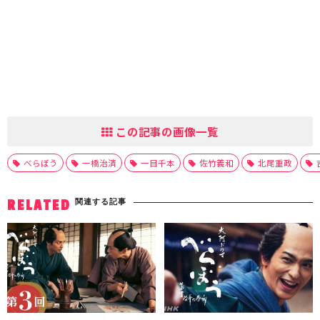
この記事の画像一覧
べらぼう
一橋治済
一目千本
佐竹義和
北尾重政
関連する記事
RELATED