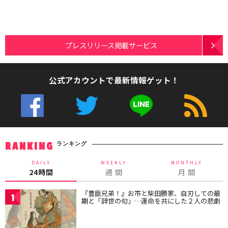
プレスリリース掲載サービス
公式アカウントで最新情報ゲット！
ランキング
RANKING
DAILY
WEEKLY
MONTHLY
24時間
週 間
月 間
『豊臣兄弟！』お市と柴田勝家、自刃しての最
1
期と「辞世の句」…運命を共にした２人の悲劇