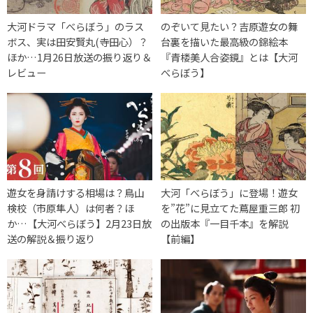
大河ドラマ「べらぼう」のラス
のぞいて見たい？吉原遊女の舞
ボス、実は田安賢丸(寺田心）？
台裏を描いた最高級の錦絵本
ほか…1月26日放送の振り返り＆
『青楼美人合姿鏡』とは【大河
レビュー
べらぼう】
遊女を身請けする相場は？鳥山
大河「べらぼう」に登場！遊女
検校（市原隼人）は何者？ほ
を”花”に見立てた蔦屋重三郎 初
か…【大河べらぼう】2月23日放
の出版本『一目千本』を解説
送の解説＆振り返り
【前編】