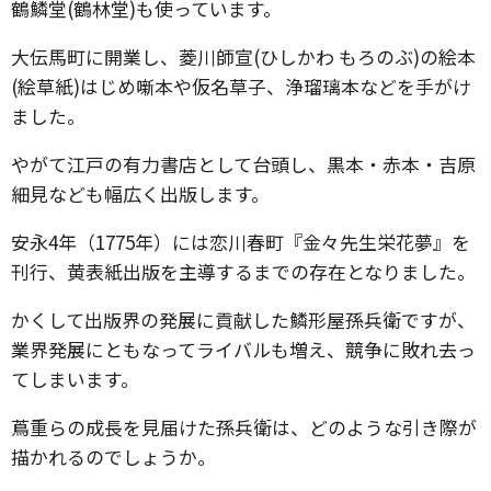
鶴鱗堂(鶴林堂)も使っています。
大伝馬町に開業し、菱川師宣(ひしかわ もろのぶ)の絵本
(絵草紙)はじめ噺本や仮名草子、浄瑠璃本などを手がけ
ました。
やがて江戸の有力書店として台頭し、黒本・赤本・吉原
細見なども幅広く出版します。
安永4年（1775年）には恋川春町『金々先生栄花夢』を
刊行、黄表紙出版を主導するまでの存在となりました。
かくして出版界の発展に貢献した鱗形屋孫兵衛ですが、
業界発展にともなってライバルも増え、競争に敗れ去っ
てしまいます。
蔦重らの成長を見届けた孫兵衛は、どのような引き際が
描かれるのでしょうか。