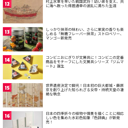
村上水軍を率いた戦国武将！幼い弟を支え、共
12
に海へ散った得居通幸の波乱に満ちた生涯
しっかり抹茶の味わい、さらに果実の香りも楽
13
しめる「無糖フレーバー抹茶」ストロベリー、
マンゴー新発売
コンビニおにぎりが文房具に！コンビニの定番
14
商品をモチーフにした文房具シリーズ『ジムマ
ート』誕生
世界遺産決定で脚光！日本初の巨大都城・藤原
15
京を創り上げた知られざる女帝・持統天皇の凄
絶な執念
日本の四季折々の植物や情景を描くことに相応
16
しい色を集めた水彩色鉛筆『色辞典』が新発
売！