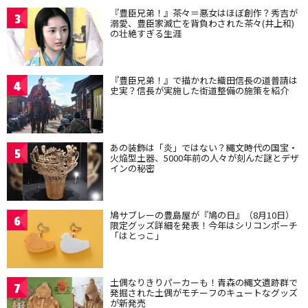
『豊臣兄弟！』茶々＝悪女はほぼ創作？秀吉が
3
溺愛、豊臣家滅亡を背負わされた茶々(井上和)
の壮絶すぎる生涯
『豊臣兄弟！』で描かれた織田信長の道普請は
4
史実？信長が実施した街道整備の施策を紹介
あの装飾は「炎」ではない？縄文時代の国宝・
5
火焔型土器、5000年前の人々が刻んだ謎とデザ
インの秘密
鳩サブレーの豊島屋が『鳩の日』（8月10日）
6
限定グッズ詳細を発表！今年はシリコンポーチ
「はとっこ」
土偶なりきりパーカーも！青森の縄文遺跡群で
7
発掘された土偶がモチーフのキュートなグッズ
が新発売