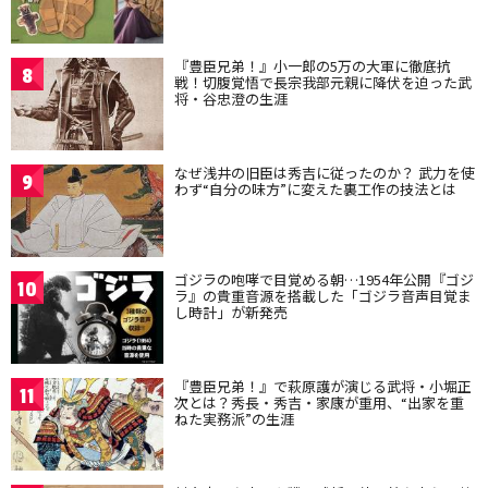
『豊臣兄弟！』小一郎の5万の大軍に徹底抗
8
戦！切腹覚悟で長宗我部元親に降伏を迫った武
将・谷忠澄の生涯
なぜ浅井の旧臣は秀吉に従ったのか？ 武力を使
9
わず“自分の味方”に変えた裏工作の技法とは
ゴジラの咆哮で目覚める朝…1954年公開『ゴジ
10
ラ』の貴重音源を搭載した「ゴジラ音声目覚ま
し時計」が新発売
『豊臣兄弟！』で萩原護が演じる武将・小堀正
11
次とは？秀長・秀吉・家康が重用、“出家を重
ねた実務派”の生涯