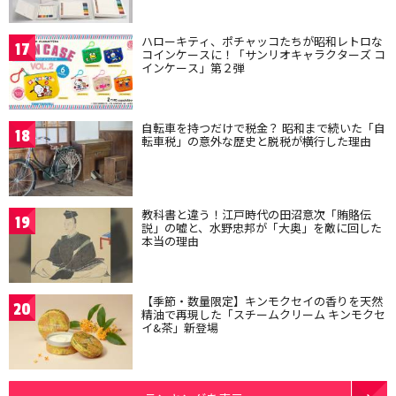
ハローキティ、ポチャッコたちが昭和レトロな
17
コインケースに！「サンリオキャラクターズ コ
インケース」第２弾
自転車を持つだけで税金？ 昭和まで続いた「自
18
転車税」の意外な歴史と脱税が横行した理由
教科書と違う！江戸時代の田沼意次「賄賂伝
19
説」の嘘と、水野忠邦が「大奥」を敵に回した
本当の理由
【季節・数量限定】キンモクセイの香りを天然
20
精油で再現した「スチームクリーム キンモクセ
イ&茶」新登場