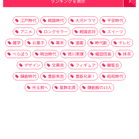
ランキングを表示
江戸時代
戦国時代
大河ドラマ
平安時代
アニメ
ロングセラー
戦国武将
スイーツ
雑学
お菓子
幕末
漫画
時代劇
テレビ
べらぼう
明治時代
徳川家康
織田信長
抹茶
デザイン
文房具
フィギュア
展覧会
鎌倉時代
豊臣秀吉
豊臣兄弟！
昭和時代
光る君へ
葛飾北斎
鎌倉殿の13人