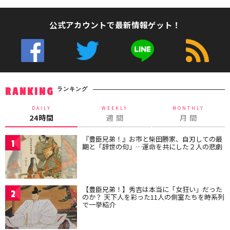
公式アカウントで最新情報ゲット！
ランキング
RANKING
DAILY
WEEKLY
MONTHLY
24時間
週 間
月 間
『豊臣兄弟！』お市と柴田勝家、自刃しての最
1
期と「辞世の句」…運命を共にした２人の悲劇
【豊臣兄弟！】秀吉は本当に「女狂い」だった
2
のか？ 天下人を彩った11人の側室たちを時系列
で一挙紹介