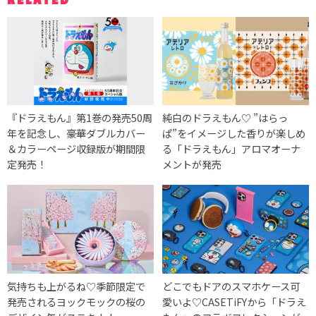
『ドラえもん』第1巻の発売50周
純白のドラえもん♡ ”はらっ
年を記念し、豪華ダブルカバー
ぱ”をイメージした香りが楽しめ
＆カラーページ収録版が期間限
る「ドラえもん」アロマオーナ
定発売！
メントが発売
気持ちも上がるね♡季節限定で
どこでもドアのスマホケース可
発売されるヨックモックの桜の
愛いよ♡CASETiFYから「ドラえ