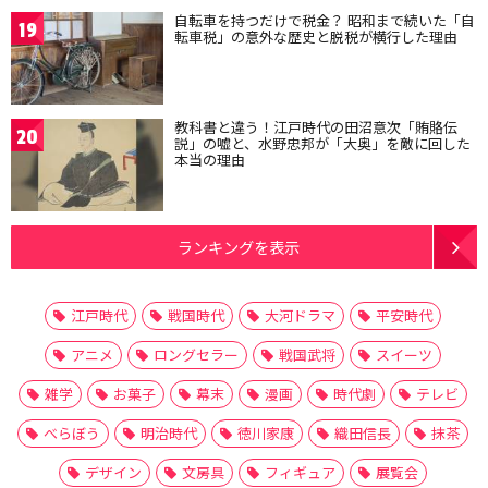
自転車を持つだけで税金？ 昭和まで続いた「自
19
転車税」の意外な歴史と脱税が横行した理由
教科書と違う！江戸時代の田沼意次「賄賂伝
20
説」の嘘と、水野忠邦が「大奥」を敵に回した
本当の理由
ランキングを表示
江戸時代
戦国時代
大河ドラマ
平安時代
アニメ
ロングセラー
戦国武将
スイーツ
雑学
お菓子
幕末
漫画
時代劇
テレビ
べらぼう
明治時代
徳川家康
織田信長
抹茶
デザイン
文房具
フィギュア
展覧会