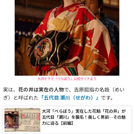
大河ドラマ「べらぼう」公式サイトより
実は、
花の井は実在の人物
で、吉原屈指の名妓（めい
ぎ）と呼ばれた
「五代目 瀬川（せがわ）」
です。
大河『べらぼう』実在した花魁「花の井」が
五代目「瀬川」を襲名！美しく男前…その魅
力に迫る【前編】