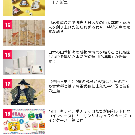
ート』誕生
世界遺産決定で脚光！日本初の巨大都城・藤原
15
京を創り上げた知られざる女帝・持統天皇の凄
絶な執念
日本の四季折々の植物や情景を描くことに相応
16
しい色を集めた水彩色鉛筆『色辞典』が新発
売！
【豊臣兄弟！】2度の改易から復活した武将・
17
多賀秀種とは？豊臣秀長に仕えた半年間と波乱
の生涯
ハローキティ、ポチャッコたちが昭和レトロな
18
コインケースに！「サンリオキャラクターズ コ
インケース」第２弾