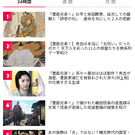
24時間
週 間
月 間
『豊臣兄弟！』お市と柴田勝家、自刃しての最
1
期と「辞世の句」…運命を共にした２人の悲劇
【豊臣兄弟！】秀吉は本当に「女狂い」だった
2
のか？ 天下人を彩った11人の側室たちを時系列
で一挙紹介
『豊臣兄弟！』茶々＝悪女はほぼ創作？秀吉が
3
溺愛、豊臣家滅亡を背負わされた茶々(井上和)
の壮絶すぎる生涯
『豊臣兄弟！』で描かれた織田信長の道普請は
4
史実？信長が実施した街道整備の施策を紹介
あの装飾は「炎」ではない？縄文時代の国宝・