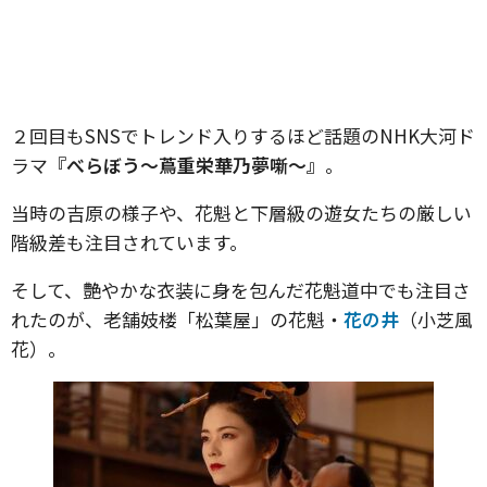
２回目もSNSでトレンド入りするほど話題のNHK大河ド
ラマ
『べらぼう～蔦重栄華乃夢噺～』
。
当時の吉原の様子や、花魁と下層級の遊女たちの厳しい
階級差も注目されています。
そして、艶やかな衣装に身を包んだ花魁道中でも注目さ
れたのが、老舗妓楼「松葉屋」の花魁・
花の井
（小芝風
花）。