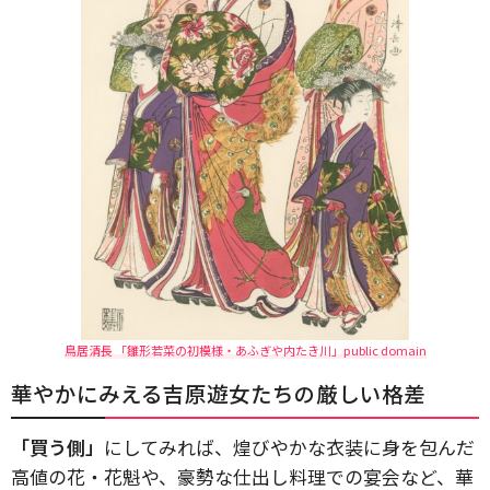
鳥居清長 「雛形若菜の初模様・あふぎや内たき川」public domain
華やかにみえる吉原遊女たちの厳しい格差
「買う側」
にしてみれば、煌びやかな衣装に身を包んだ
高値の花・花魁や、豪勢な仕出し料理での宴会など、華