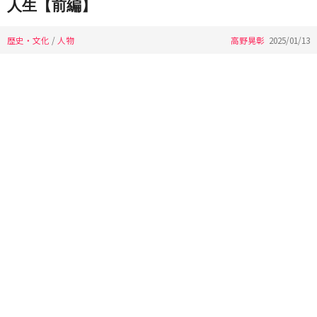
人生【前編】
歴史・文化
/
人物
高野晃彰
2025/01/13