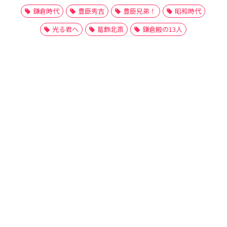
鎌倉時代
豊臣秀吉
豊臣兄弟！
昭和時代
光る君へ
葛飾北斎
鎌倉殿の13人