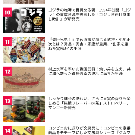
ゴジラの咆哮で目覚める朝…1954年公開『ゴジ
10
ラ』の貴重音源を搭載した「ゴジラ音声目覚ま
し時計」が新発売
『豊臣兄弟！』で萩原護が演じる武将・小堀正
11
次とは？秀長・秀吉・家康が重用、“出家を重
ねた実務派”の生涯
村上水軍を率いた戦国武将！幼い弟を支え、共
12
に海へ散った得居通幸の波乱に満ちた生涯
しっかり抹茶の味わい、さらに果実の香りも楽
13
しめる「無糖フレーバー抹茶」ストロベリー、
マンゴー新発売
コンビニおにぎりが文房具に！コンビニの定番
14
商品をモチーフにした文房具シリーズ『ジムマ