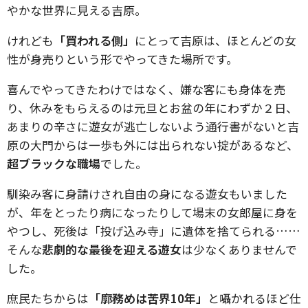
やかな世界に見える吉原。
けれども
「買われる側」
にとって吉原は、ほとんどの女
性が身売りという形でやってきた場所です。
喜んでやってきたわけではなく、嫌な客にも身体を売
り、休みをもらえるのは元旦とお盆の年にわずか２日、
あまりの辛さに遊女が逃亡しないよう通行書がないと吉
原の大門からは一歩も外には出られない掟があるなど、
超ブラックな職場
でした。
馴染み客に身請けされ自由の身になる遊女もいました
が、年をとったり病になったりして場末の女郎屋に身を
やつし、死後は「投げ込み寺」に遺体を捨てられる……
そんな
悲劇的な最後を迎える遊女
は少なくありませんで
した。
庶民たちからは
「廓務めは苦界10年」
と囁かれるほど仕