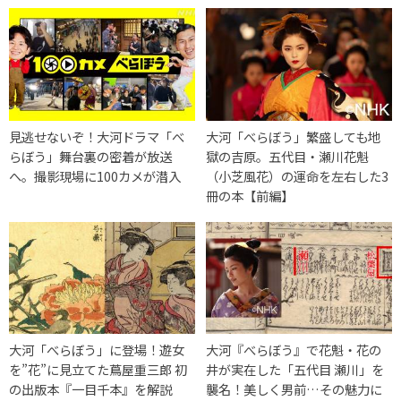
見逃せないぞ！大河ドラマ「べ
大河「べらぼう」繁盛しても地
らぼう」舞台裏の密着が放送
獄の吉原。五代目・瀬川花魁
へ。撮影現場に100カメが潜入
（小芝風花）の運命を左右した3
冊の本【前編】
大河「べらぼう」に登場！遊女
大河『べらぼう』で花魁・花の
を”花”に見立てた蔦屋重三郎 初
井が実在した「五代目 瀬川」を
の出版本『一目千本』を解説
襲名！美しく男前…その魅力に