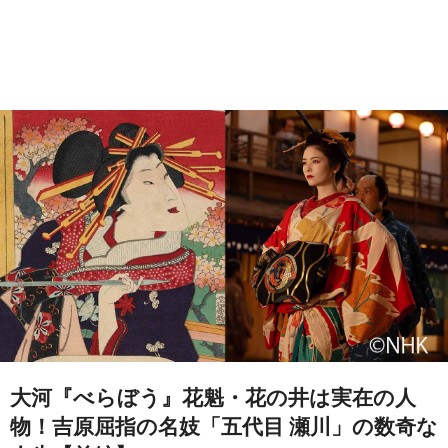
大河『べらぼう』花魁・花の井は実在の人
物！吉原屈指の名妓「五代目 瀬川」の数奇な