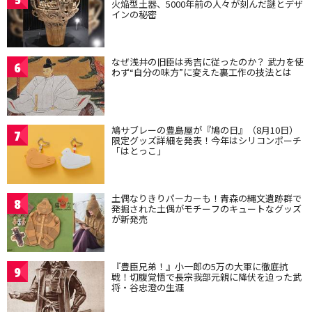
5
火焔型土器、5000年前の人々が刻んだ謎とデザ
インの秘密
なぜ浅井の旧臣は秀吉に従ったのか？ 武力を使
6
わず“自分の味方”に変えた裏工作の技法とは
鳩サブレーの豊島屋が『鳩の日』（8月10日）
7
限定グッズ詳細を発表！今年はシリコンポーチ
「はとっこ」
土偶なりきりパーカーも！青森の縄文遺跡群で
8
発掘された土偶がモチーフのキュートなグッズ
が新発売
『豊臣兄弟！』小一郎の5万の大軍に徹底抗
9
戦！切腹覚悟で長宗我部元親に降伏を迫った武
将・谷忠澄の生涯