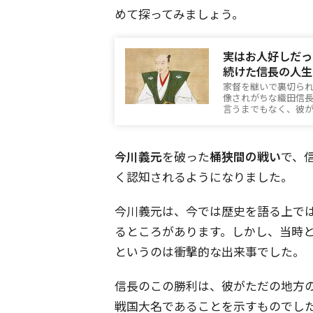
めて探ってみましょう。
実はお人好しだっ
続けた信長の人生
家督を継いで裏切ら
像されがちな織田信
言うまでもなく、彼
今川義元
を破った
桶狭間の戦い
で、
く認知されるようになりました。
今川義元は、今では歴史を語る上で
るところがあります。しかし、当時
というのは衝撃的な出来事でした。
信長のこの勝利は、彼がただの地方
戦国大名であることを示すものでし