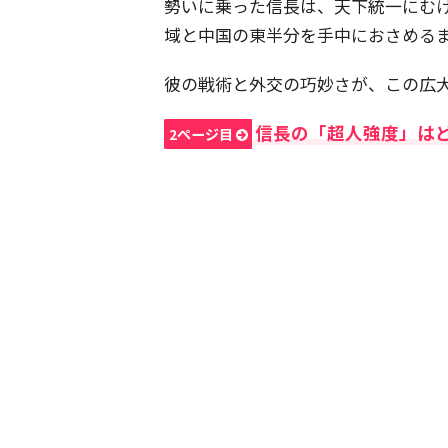
勢いに乗った信長は、天下統一にむ
域と中国の東半分を手中におさめる
彼の戦術と外交の巧妙さが、この広
信長の「超人強度」は
2ページ目