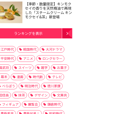
【季節・数量限定】キンモク
セイの香りを天然精油で再現
した「スチームクリーム キン
モクセイ&茶」新登場
ランキングを表示
江戸時代
戦国時代
大河ドラマ
平安時代
アニメ
ロングセラー
国武将
スイーツ
雑学
お菓子
幕末
漫画
時代劇
テレビ
べらぼう
明治時代
徳川家康
田信長
抹茶
デザイン
文房具
フィギュア
展覧会
鎌倉時代
豊臣秀吉
豊臣兄弟！
昭和時代