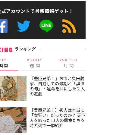
公式アカウントで最新情報ゲット！
ランキング
KING
ILY
WEEKLY
MONTHLY
4時間
週 間
月 間
『豊臣兄弟！』お市と柴田勝
家、自刃しての最期と「辞世
の句」…運命を共にした２人
の悲劇
【豊臣兄弟！】秀吉は本当に
「女狂い」だったのか？ 天下
人を彩った11人の側室たちを
時系列で一挙紹介