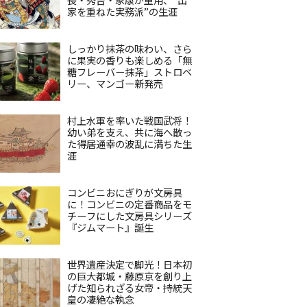
家を重ねた実務派”の生涯
しっかり抹茶の味わい、さら
に果実の香りも楽しめる「無
糖フレーバー抹茶」ストロベ
リー、マンゴー新発売
村上水軍を率いた戦国武将！
幼い弟を支え、共に海へ散っ
た得居通幸の波乱に満ちた生
涯
コンビニおにぎりが文房具
に！コンビニの定番商品をモ
チーフにした文房具シリーズ
『ジムマート』誕生
世界遺産決定で脚光！日本初
の巨大都城・藤原京を創り上
げた知られざる女帝・持統天
皇の凄絶な執念