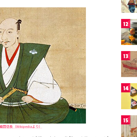
12
13
14
15
田信長（Wikipediaより）