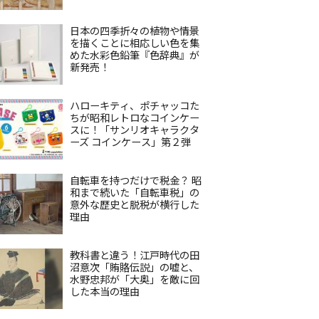
日本の四季折々の植物や情景
を描くことに相応しい色を集
めた水彩色鉛筆『色辞典』が
新発売！
ハローキティ、ポチャッコた
ちが昭和レトロなコインケー
スに！「サンリオキャラクタ
ーズ コインケース」第２弾
自転車を持つだけで税金？ 昭
和まで続いた「自転車税」の
意外な歴史と脱税が横行した
理由
教科書と違う！江戸時代の田
沼意次「賄賂伝説」の嘘と、
水野忠邦が「大奥」を敵に回
した本当の理由