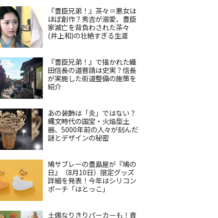
『豊臣兄弟！』茶々＝悪女は
ほぼ創作？秀吉が溺愛、豊臣
家滅亡を背負わされた茶々
(井上和)の壮絶すぎる生涯
『豊臣兄弟！』で描かれた織
田信長の道普請は史実？信長
が実施した街道整備の施策を
紹介
あの装飾は「炎」ではない？
縄文時代の国宝・火焔型土
器、5000年前の人々が刻んだ
謎とデザインの秘密
鳩サブレーの豊島屋が『鳩の
日』（8月10日）限定グッズ
詳細を発表！今年はシリコン
ポーチ「はとっこ」
土偶なりきりパーカーも！青