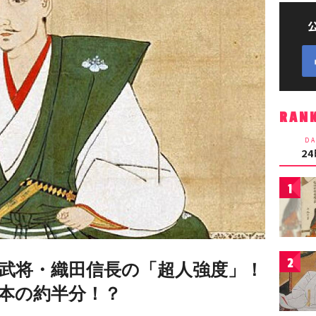
RAN
DA
2
1
2
武将・織田信長の「超人強度」！
本の約半分！？