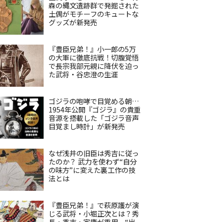
森の縄文遺跡群で発掘された
土偶がモチーフのキュートな
グッズが新発売
『豊臣兄弟！』小一郎の5万
の大軍に徹底抗戦！切腹覚悟
で長宗我部元親に降伏を迫っ
た武将・谷忠澄の生涯
ゴジラの咆哮で目覚める朝…
1954年公開『ゴジラ』の貴重
音源を搭載した「ゴジラ音声
目覚まし時計」が新発売
なぜ浅井の旧臣は秀吉に従っ
たのか？ 武力を使わず“自分
の味方”に変えた裏工作の技
法とは
『豊臣兄弟！』で萩原護が演
じる武将・小堀正次とは？秀
長・秀吉・家康が重用、“出