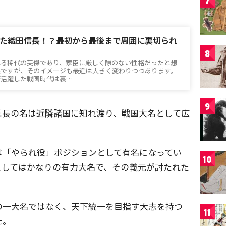
7
た織田信長！？最初から最後まで周囲に裏切られ
8
れる稀代の英傑であり、家臣に厳しく隙のない性格だったと想
長ですが、そのイメージも最近は大きく変わりつつあります。
が活躍した戦国時代は裏…
9
信長の名は近隣諸国に知れ渡り、戦国大名として広
は「やられ役」ポジションとして有名になってい
10
としてはかなりの有力大名で、その義元が討たれた
の一大名ではなく、天下統一を目指す大志を持つ
11
た。