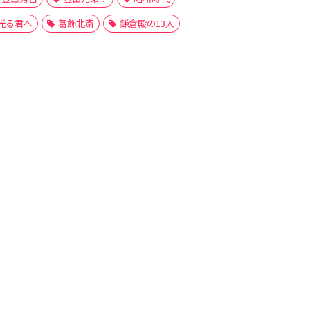
光る君へ
葛飾北斎
鎌倉殿の13人