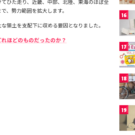
けてひた走り、近畿、中部、北陸、東海のほぼ全
まで、勢力範囲を拡大します。
16
大な領土を支配下に収める要因となりました。
どれほどのものだったのか？
17
18
19