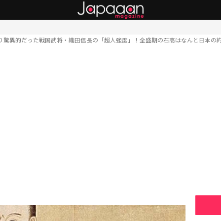
り驚異的だった戦国武将・織田信長の「超人強度」！全盛期の石高はなんと日本の