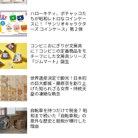
ハローキティ、ポチャッコた
ちが昭和レトロなコインケー
スに！「サンリオキャラクタ
ーズ コインケース」第２弾
コンビニおにぎりが文房具
に！コンビニの定番商品をモ
チーフにした文房具シリーズ
『ジムマート』誕生
世界遺産決定で脚光！日本初
の巨大都城・藤原京を創り上
げた知られざる女帝・持統天
皇の凄絶な執念
自転車を持つだけで税金？ 昭
和まで続いた「自転車税」の
意外な歴史と脱税が横行した
理由