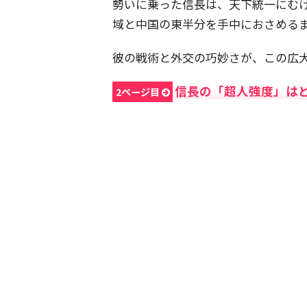
勢いに乗った信長は、天下統一にむ
域と中国の東半分を手中におさめる
彼の戦術と外交の巧妙さが、この広
信長の「超人強度」は
2ページ目