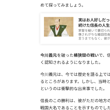
めて探ってみましょう。
実はお人好しだっ
続けた信長の人生
家督を継いで裏切ら
像されがちな織田信
言うまでもなく、彼
今川義元
を破った
桶狭間の戦い
で、
く認知されるようになりました。
今川義元は、今では歴史を語る上で
るところがあります。しかし、当時
というのは衝撃的な出来事でした。
信長のこの勝利は、彼がただの地方
戦国大名であることを示すものでし