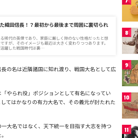
7
た織田信長！？最初から最後まで周囲に裏切られ
8
れる稀代の英傑であり、家臣に厳しく隙のない性格だったと想
長ですが、そのイメージも最近は大きく変わりつつあります。
が活躍した戦国時代は裏…
9
信長の名は近隣諸国に知れ渡り、戦国大名として広
は「やられ役」ポジションとして有名になってい
10
としてはかなりの有力大名で、その義元が討たれた
の一大名ではなく、天下統一を目指す大志を持つ
11
た。