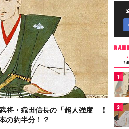
RAN
DA
2
1
2
武将・織田信長の「超人強度」！
本の約半分！？