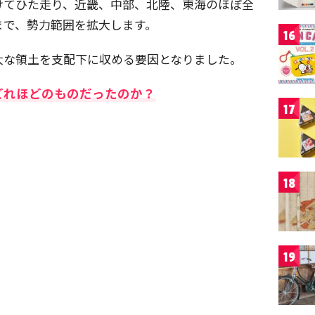
けてひた走り、近畿、中部、北陸、東海のほぼ全
まで、勢力範囲を拡大します。
16
大な領土を支配下に収める要因となりました。
どれほどのものだったのか？
17
18
19