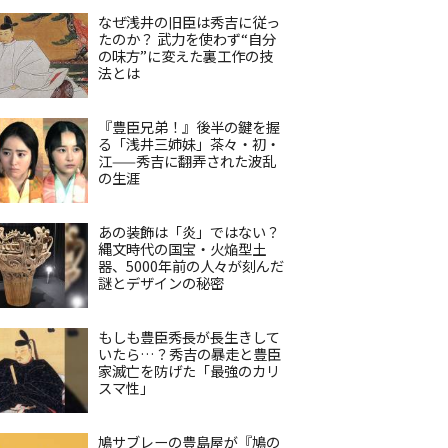
なぜ浅井の旧臣は秀吉に従っ
たのか？ 武力を使わず“自分
の味方”に変えた裏工作の技
法とは
『豊臣兄弟！』後半の鍵を握
る「浅井三姉妹」茶々・初・
江——秀吉に翻弄された波乱
の生涯
あの装飾は「炎」ではない？
縄文時代の国宝・火焔型土
器、5000年前の人々が刻んだ
謎とデザインの秘密
もしも豊臣秀長が長生きして
いたら…？秀吉の暴走と豊臣
家滅亡を防げた「最強のカリ
スマ性」
鳩サブレーの豊島屋が『鳩の