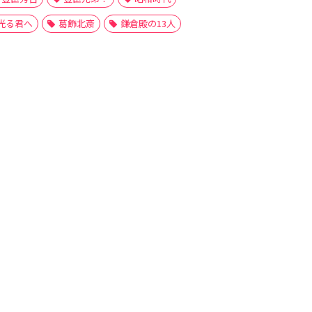
光る君へ
葛飾北斎
鎌倉殿の13人