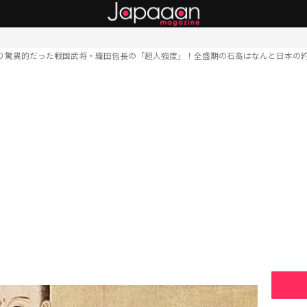
り驚異的だった戦国武将・織田信長の「超人強度」！全盛期の石高はなんと日本の