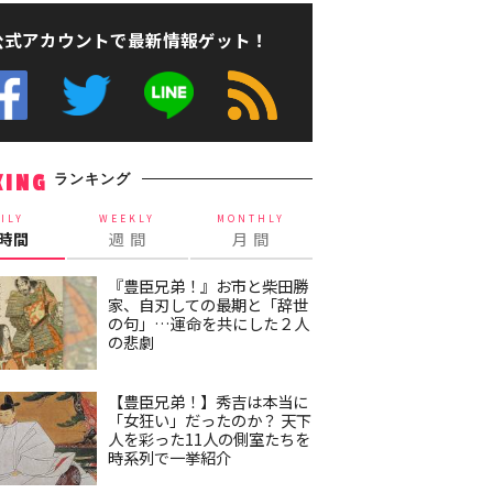
公式アカウントで最新情報ゲット！
ランキング
KING
ILY
WEEKLY
MONTHLY
4時間
週 間
月 間
『豊臣兄弟！』お市と柴田勝
家、自刃しての最期と「辞世
の句」…運命を共にした２人
の悲劇
【豊臣兄弟！】秀吉は本当に
「女狂い」だったのか？ 天下
人を彩った11人の側室たちを
時系列で一挙紹介