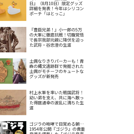
日』（8月10日）限定グッズ
詳細を発表！今年はシリコン
ポーチ「はとっこ」
『豊臣兄弟！』小一郎の5万
の大軍に徹底抗戦！切腹覚悟
で長宗我部元親に降伏を迫っ
た武将・谷忠澄の生涯
土偶なりきりパーカーも！青
森の縄文遺跡群で発掘された
土偶がモチーフのキュートな
グッズが新発売
村上水軍を率いた戦国武将！
幼い弟を支え、共に海へ散っ
た得居通幸の波乱に満ちた生
涯
ゴジラの咆哮で目覚める朝…
1954年公開『ゴジラ』の貴重
音源を搭載した「ゴジラ音声