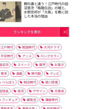
教科書と違う！江戸時代の田
沼意次「賄賂伝説」の嘘と、
水野忠邦が「大奥」を敵に回
した本当の理由
ランキングを表示
江戸時代
戦国時代
大河ドラマ
平安時代
アニメ
ロングセラー
国武将
スイーツ
雑学
お菓子
幕末
漫画
時代劇
テレビ
べらぼう
明治時代
徳川家康
田信長
抹茶
デザイン
文房具
フィギュア
展覧会
鎌倉時代
豊臣秀吉
豊臣兄弟！
昭和時代