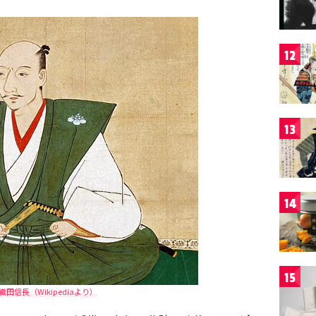
12
13
14
15
田信長（Wikipediaより）