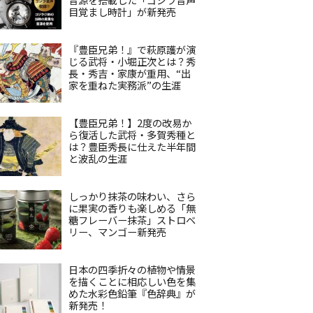
目覚まし時計」が新発売
『豊臣兄弟！』で萩原護が演
じる武将・小堀正次とは？秀
長・秀吉・家康が重用、“出
家を重ねた実務派”の生涯
【豊臣兄弟！】2度の改易か
ら復活した武将・多賀秀種と
は？豊臣秀長に仕えた半年間
と波乱の生涯
しっかり抹茶の味わい、さら
に果実の香りも楽しめる「無
糖フレーバー抹茶」ストロベ
リー、マンゴー新発売
日本の四季折々の植物や情景
を描くことに相応しい色を集
めた水彩色鉛筆『色辞典』が
新発売！