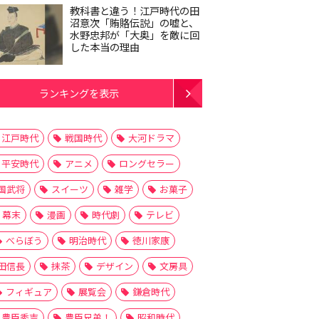
教科書と違う！江戸時代の田
沼意次「賄賂伝説」の嘘と、
水野忠邦が「大奥」を敵に回
した本当の理由
ランキングを表示
江戸時代
戦国時代
大河ドラマ
平安時代
アニメ
ロングセラー
国武将
スイーツ
雑学
お菓子
幕末
漫画
時代劇
テレビ
べらぼう
明治時代
徳川家康
田信長
抹茶
デザイン
文房具
フィギュア
展覧会
鎌倉時代
豊臣秀吉
豊臣兄弟！
昭和時代