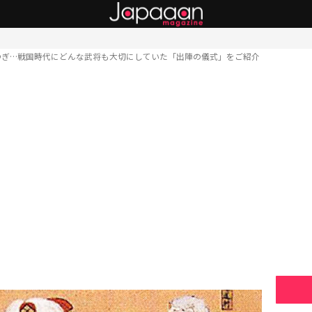
つぎ…戦国時代にどんな武将も大切にしていた「出陣の儀式」をご紹介