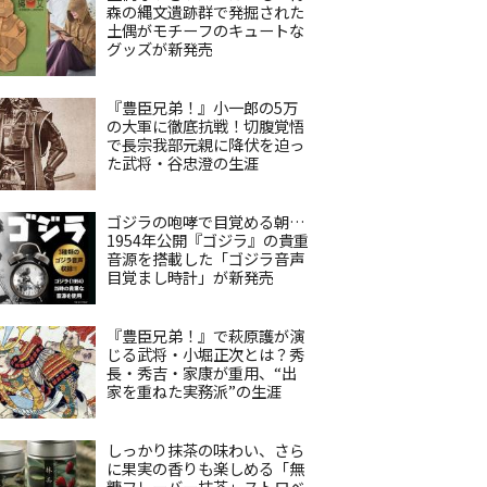
森の縄文遺跡群で発掘された
土偶がモチーフのキュートな
グッズが新発売
『豊臣兄弟！』小一郎の5万
の大軍に徹底抗戦！切腹覚悟
で長宗我部元親に降伏を迫っ
た武将・谷忠澄の生涯
ゴジラの咆哮で目覚める朝…
1954年公開『ゴジラ』の貴重
音源を搭載した「ゴジラ音声
目覚まし時計」が新発売
『豊臣兄弟！』で萩原護が演
じる武将・小堀正次とは？秀
長・秀吉・家康が重用、“出
家を重ねた実務派”の生涯
しっかり抹茶の味わい、さら
に果実の香りも楽しめる「無
糖フレーバー抹茶」ストロベ