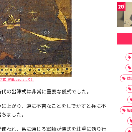
20
戦
信玄（Wikipediaより）
時代の
出陣式
は非常に重要な儀式でした。
いに上がり、逆に不吉なことをしでかすと兵に不
織
落ちました。
が使われ、易に通じる軍師が儀式を荘重に執り行