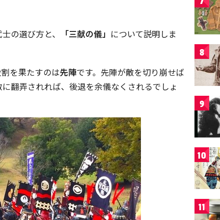
7
武士の選び方と、
「三献の儀」
について説明しま
8
役割を果たすのは
先陣
です。先陣が敵を切り崩せば
敵に翻弄されれば、後退を余儀なくされるでしょ
9
10
11