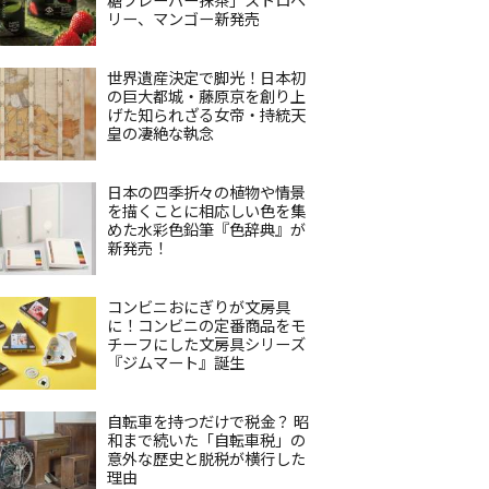
リー、マンゴー新発売
世界遺産決定で脚光！日本初
の巨大都城・藤原京を創り上
げた知られざる女帝・持統天
皇の凄絶な執念
日本の四季折々の植物や情景
を描くことに相応しい色を集
めた水彩色鉛筆『色辞典』が
新発売！
コンビニおにぎりが文房具
に！コンビニの定番商品をモ
チーフにした文房具シリーズ
『ジムマート』誕生
自転車を持つだけで税金？ 昭
和まで続いた「自転車税」の
意外な歴史と脱税が横行した
理由