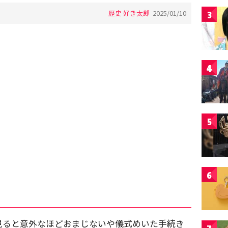
歴史 好き太郎
2025/01/10
3
4
5
6
見ると意外なほどおまじないや儀式めいた手続き