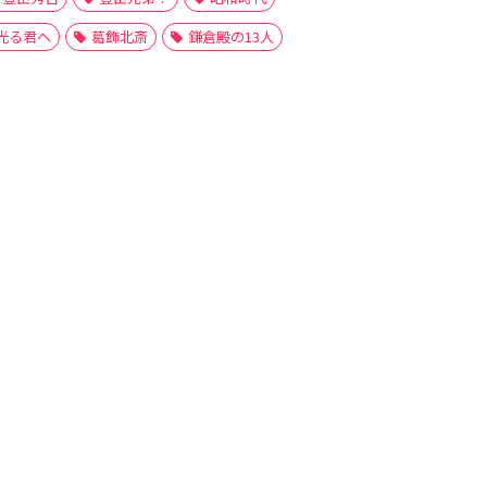
光る君へ
葛飾北斎
鎌倉殿の13人