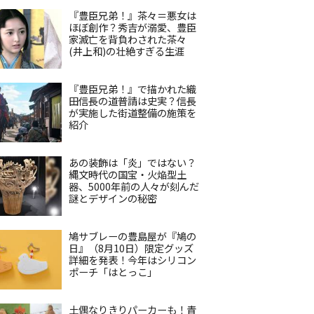
『豊臣兄弟！』茶々＝悪女は
ほぼ創作？秀吉が溺愛、豊臣
家滅亡を背負わされた茶々
(井上和)の壮絶すぎる生涯
『豊臣兄弟！』で描かれた織
田信長の道普請は史実？信長
が実施した街道整備の施策を
紹介
あの装飾は「炎」ではない？
縄文時代の国宝・火焔型土
器、5000年前の人々が刻んだ
謎とデザインの秘密
鳩サブレーの豊島屋が『鳩の
日』（8月10日）限定グッズ
詳細を発表！今年はシリコン
ポーチ「はとっこ」
土偶なりきりパーカーも！青