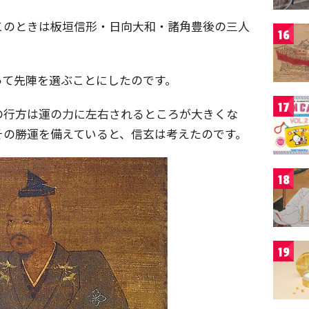
このときは板垣信形・日向大和・諸角豊後の三人
16
って先陣を選ぶことにしたのです。
17
の行方は運の力に左右されるところが大きくな
その勝運を備えていると、信玄は考えたのです。
18
19