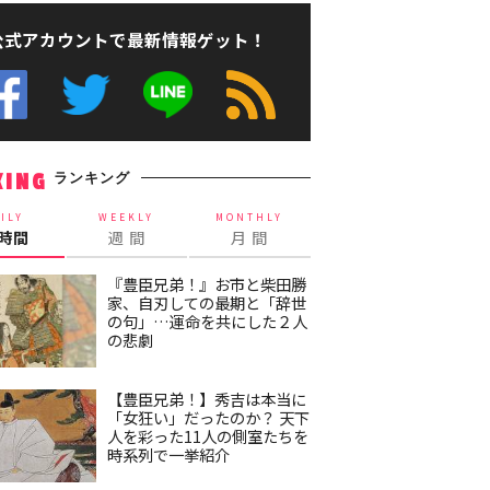
公式アカウントで最新情報ゲット！
ランキング
KING
ILY
WEEKLY
MONTHLY
4時間
週 間
月 間
『豊臣兄弟！』お市と柴田勝
家、自刃しての最期と「辞世
の句」…運命を共にした２人
の悲劇
【豊臣兄弟！】秀吉は本当に
「女狂い」だったのか？ 天下
人を彩った11人の側室たちを
時系列で一挙紹介