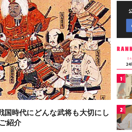
RAN
DA
2
1
2
戦国時代にどんな武将も大切にし
ご紹介