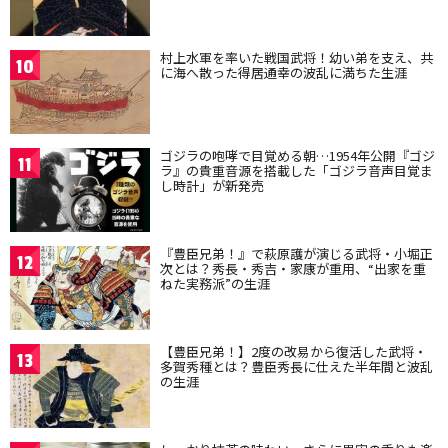
村上水軍を率いた戦国武将！幼い弟を支え、共
10
に海へ散った得居通幸の波乱に満ちた生涯
ゴジラの咆哮で目覚める朝…1954年公開『ゴジ
11
ラ』の貴重音源を搭載した「ゴジラ音声目覚ま
し時計」が新発売
『豊臣兄弟！』で萩原護が演じる武将・小堀正
12
次とは？秀長・秀吉・家康が重用、“出家を重
ねた実務派”の生涯
【豊臣兄弟！】2度の改易から復活した武将・
13
多賀秀種とは？豊臣秀長に仕えた半年間と波乱
の生涯