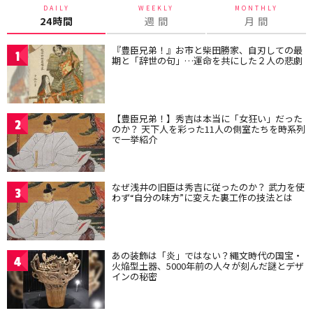
DAILY
WEEKLY
MONTHLY
24時間
週 間
月 間
『豊臣兄弟！』お市と柴田勝家、自刃しての最
1
期と「辞世の句」…運命を共にした２人の悲劇
【豊臣兄弟！】秀吉は本当に「女狂い」だった
2
のか？ 天下人を彩った11人の側室たちを時系列
で一挙紹介
なぜ浅井の旧臣は秀吉に従ったのか？ 武力を使
3
わず“自分の味方”に変えた裏工作の技法とは
あの装飾は「炎」ではない？縄文時代の国宝・
4
火焔型土器、5000年前の人々が刻んだ謎とデザ
インの秘密