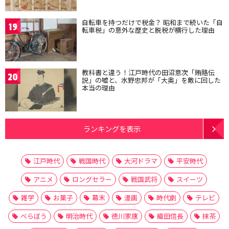
自転車を持つだけで税金？ 昭和まで続いた「自
19
転車税」の意外な歴史と脱税が横行した理由
教科書と違う！江戸時代の田沼意次「賄賂伝
20
説」の嘘と、水野忠邦が「大奥」を敵に回した
本当の理由
ランキングを表示
江戸時代
戦国時代
大河ドラマ
平安時代
アニメ
ロングセラー
戦国武将
スイーツ
雑学
お菓子
幕末
漫画
時代劇
テレビ
べらぼう
明治時代
徳川家康
織田信長
抹茶