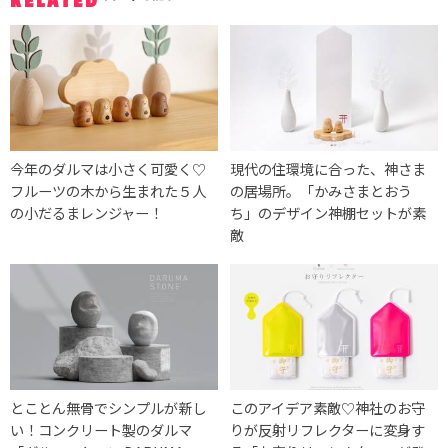
RELATED
今年のダルマは小さく可愛く♡
現代の住環境に合った、神さま
フルーツの木から生まれた５人
の居場所。「かみさまとおう
の小だるまレンジャー！
ち」のデザイン神棚セットが素
敵
とことん無骨でシンプルが新し
このアイデア素敵♡神社のお守
い！コンクリート製のダルマ
りが反射リフレクターに変身す