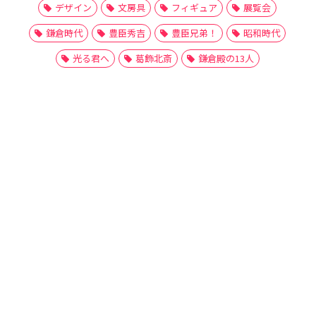
デザイン
文房具
フィギュア
展覧会
鎌倉時代
豊臣秀吉
豊臣兄弟！
昭和時代
光る君へ
葛飾北斎
鎌倉殿の13人