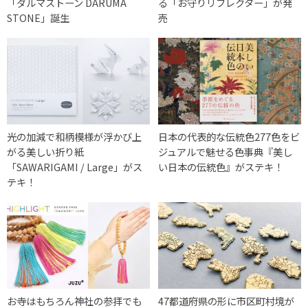
「ダルマストーン DARUMA
る「お守りリフレクター」が発
STONE」誕生
売
光の加減で和柄模様が浮かび上
日本の代表的な伝統色277色をビ
がる美しい折り紙
ジュアルで魅せる色事典『美し
「SAWARIGAMI / Large」がス
い日本の伝統色』がステキ！
テキ！
お寺はもちろん神社の参拝でも
47都道府県の形に市区町村境が