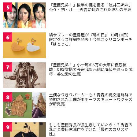
『豊臣兄弟！』後半の鍵を握る「浅井三姉妹」
5
茶々・初・江——秀吉に翻弄された波乱の生涯
鳩サブレーの豊島屋が『鳩の日』（8月10日）
6
限定グッズ詳細を発表！今年はシリコンポーチ
「はとっこ」
『豊臣兄弟！』小一郎の5万の大軍に徹底抗
7
戦！切腹覚悟で長宗我部元親に降伏を迫った武
将・谷忠澄の生涯
土偶なりきりパーカーも！青森の縄文遺跡群で
8
発掘された土偶がモチーフのキュートなグッズ
が新発売
もしも豊臣秀長が長生きしていたら…？秀吉の
9
暴走と豊臣家滅亡を防げた「最強のカリスマ
性」