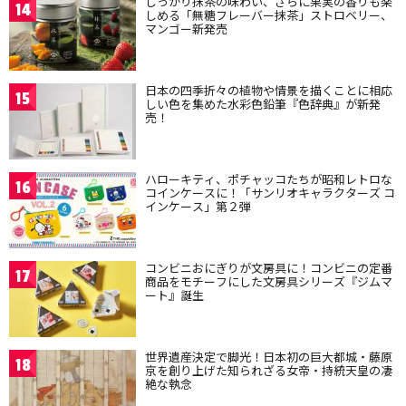
しっかり抹茶の味わい、さらに果実の香りも楽
14
しめる「無糖フレーバー抹茶」ストロベリー、
マンゴー新発売
日本の四季折々の植物や情景を描くことに相応
15
しい色を集めた水彩色鉛筆『色辞典』が新発
売！
ハローキティ、ポチャッコたちが昭和レトロな
16
コインケースに！「サンリオキャラクターズ コ
インケース」第２弾
コンビニおにぎりが文房具に！コンビニの定番
17
商品をモチーフにした文房具シリーズ『ジムマ
ート』誕生
世界遺産決定で脚光！日本初の巨大都城・藤原
18
京を創り上げた知られざる女帝・持統天皇の凄
絶な執念