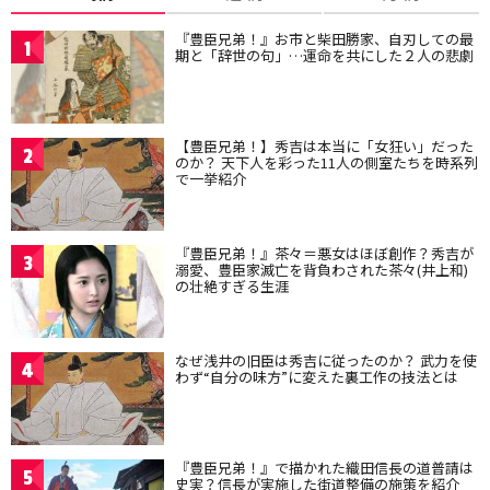
『豊臣兄弟！』お市と柴田勝家、自刃しての最
1
期と「辞世の句」…運命を共にした２人の悲劇
【豊臣兄弟！】秀吉は本当に「女狂い」だった
2
のか？ 天下人を彩った11人の側室たちを時系列
で一挙紹介
『豊臣兄弟！』茶々＝悪女はほぼ創作？秀吉が
3
溺愛、豊臣家滅亡を背負わされた茶々(井上和)
の壮絶すぎる生涯
なぜ浅井の旧臣は秀吉に従ったのか？ 武力を使
4
わず“自分の味方”に変えた裏工作の技法とは
『豊臣兄弟！』で描かれた織田信長の道普請は
5
史実？信長が実施した街道整備の施策を紹介