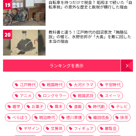
自転車を持つだけで税金？ 昭和まで続いた「自
19
転車税」の意外な歴史と脱税が横行した理由
教科書と違う！江戸時代の田沼意次「賄賂伝
20
説」の嘘と、水野忠邦が「大奥」を敵に回した
本当の理由
ランキングを表示
江戸時代
戦国時代
大河ドラマ
平安時代
アニメ
ロングセラー
戦国武将
スイーツ
雑学
お菓子
幕末
漫画
時代劇
テレビ
べらぼう
明治時代
徳川家康
織田信長
抹茶
デザイン
文房具
フィギュア
展覧会