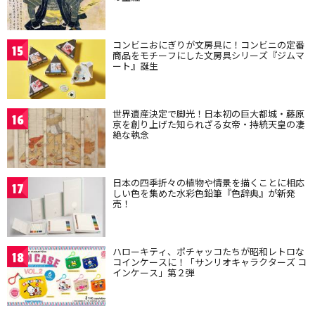
コンビニおにぎりが文房具に！コンビニの定番
15
商品をモチーフにした文房具シリーズ『ジムマ
ート』誕生
世界遺産決定で脚光！日本初の巨大都城・藤原
16
京を創り上げた知られざる女帝・持統天皇の凄
絶な執念
日本の四季折々の植物や情景を描くことに相応
17
しい色を集めた水彩色鉛筆『色辞典』が新発
売！
ハローキティ、ポチャッコたちが昭和レトロな
18
コインケースに！「サンリオキャラクターズ コ
インケース」第２弾