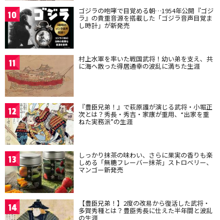
ゴジラの咆哮で目覚める朝…1954年公開『ゴジ
10
ラ』の貴重音源を搭載した「ゴジラ音声目覚ま
し時計」が新発売
村上水軍を率いた戦国武将！幼い弟を支え、共
11
に海へ散った得居通幸の波乱に満ちた生涯
『豊臣兄弟！』で萩原護が演じる武将・小堀正
12
次とは？秀長・秀吉・家康が重用、“出家を重
ねた実務派”の生涯
しっかり抹茶の味わい、さらに果実の香りも楽
13
しめる「無糖フレーバー抹茶」ストロベリー、
マンゴー新発売
【豊臣兄弟！】2度の改易から復活した武将・
14
多賀秀種とは？豊臣秀長に仕えた半年間と波乱
の生涯