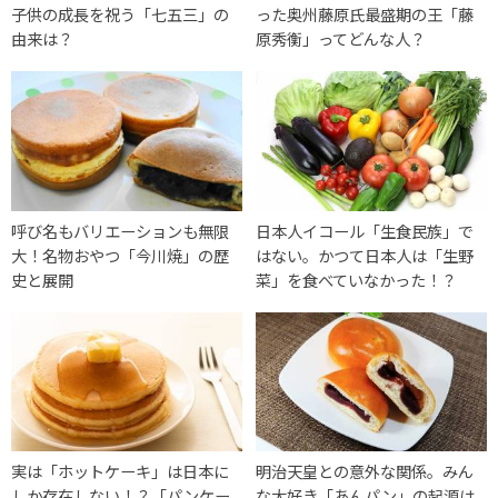
子供の成長を祝う「七五三」の
った奥州藤原氏最盛期の王「藤
由来は？
原秀衡」ってどんな人？
呼び名もバリエーションも無限
日本人イコール「生食民族」で
大！名物おやつ「今川焼」の歴
はない。かつて日本人は「生野
史と展開
菜」を食べていなかった！？
実は「ホットケーキ」は日本に
明治天皇との意外な関係。みん
しか存在しない！？「パンケー
な大好き「あんパン」の起源は