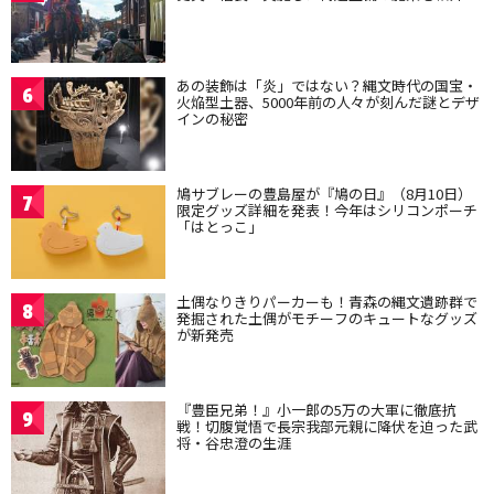
あの装飾は「炎」ではない？縄文時代の国宝・
6
火焔型土器、5000年前の人々が刻んだ謎とデザ
インの秘密
鳩サブレーの豊島屋が『鳩の日』（8月10日）
7
限定グッズ詳細を発表！今年はシリコンポーチ
「はとっこ」
土偶なりきりパーカーも！青森の縄文遺跡群で
8
発掘された土偶がモチーフのキュートなグッズ
が新発売
『豊臣兄弟！』小一郎の5万の大軍に徹底抗
9
戦！切腹覚悟で長宗我部元親に降伏を迫った武
将・谷忠澄の生涯