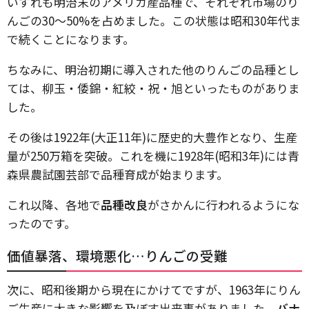
いずれも明治末のアメリカ産品種で、それぞれ市場のり
んごの30～50%を占めました。この状態は昭和30年代ま
で続くことになります。
ちなみに、明治初期に導入された他のりんごの品種とし
ては、柳玉・倭錦・紅絞・祝・旭といったものがありま
した。
その後は1922年(大正11年)に歴史的大豊作となり、生産
量が250万箱を突破。これを機に1928年(昭和3年)には青
森県農試園芸部で品種育成が始まります。
これ以降、各地で
品種改良
がさかんに行われるようにな
ったのです。
価値暴落、環境悪化…りんごの受難
次に、昭和後期から現在にかけてですが、1963年にりん
ご生産に大きな影響を及ぼす出来事がありました。
バナ