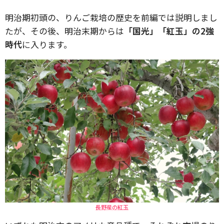
明治期初頭の、りんご栽培の歴史を前編では説明しまし
たが、その後、明治末期からは
「国光」「紅玉」の2強
時代
に入ります。
長野産の紅玉