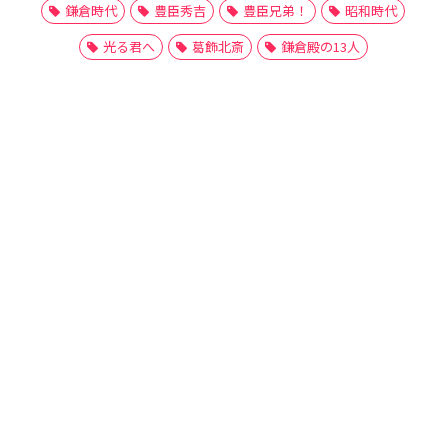
鎌倉時代
豊臣秀吉
豊臣兄弟！
昭和時代
光る君へ
葛飾北斎
鎌倉殿の13人