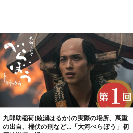
九郎助稲荷(綾瀬はるか)の実際の場所、蔦重
の出自、桶伏の刑など…「大河べらぼう」初