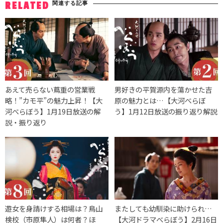
関連する記事
RELATED
あえて売らない蔦重の営業戦
男好きの平賀源内を蕩かせた吉
略！”カモ平”の魅力上昇！【大
原の魅力とは…【大河べらぼ
河べらぼう】1月19日放送の解
う】1月12日放送の振り返り解説
説・振り返り
遊女を身請けする相場は？鳥山
またしても幼馴染に助けられ…
検校（市原隼人）は何者？ほ
【大河ドラマべらぼう】2月16日