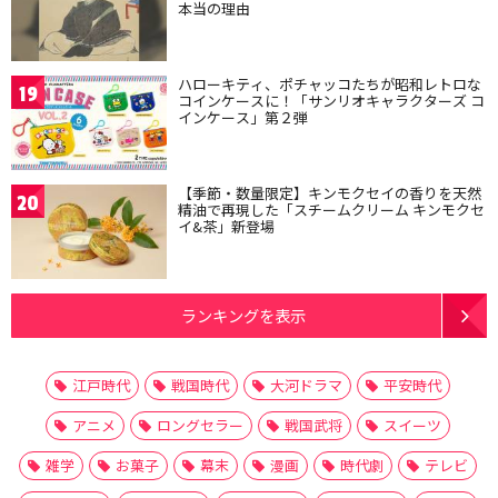
本当の理由
ハローキティ、ポチャッコたちが昭和レトロな
19
コインケースに！「サンリオキャラクターズ コ
インケース」第２弾
【季節・数量限定】キンモクセイの香りを天然
20
精油で再現した「スチームクリーム キンモクセ
イ&茶」新登場
ランキングを表示
江戸時代
戦国時代
大河ドラマ
平安時代
アニメ
ロングセラー
戦国武将
スイーツ
雑学
お菓子
幕末
漫画
時代劇
テレビ