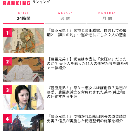
ランキング
RANKING
DAILY
WEEKLY
MONTHLY
24時間
週 間
月 間
『豊臣兄弟！』お市と柴田勝家、自刃しての最
1
期と「辞世の句」…運命を共にした２人の悲劇
【豊臣兄弟！】秀吉は本当に「女狂い」だった
2
のか？ 天下人を彩った11人の側室たちを時系列
で一挙紹介
『豊臣兄弟！』茶々＝悪女はほぼ創作？秀吉が
3
溺愛、豊臣家滅亡を背負わされた茶々(井上和)
の壮絶すぎる生涯
『豊臣兄弟！』で描かれた織田信長の道普請は
4
史実？信長が実施した街道整備の施策を紹介