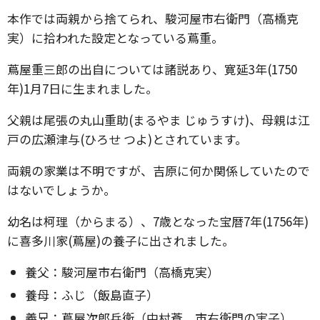
本作では両親から捨てられ、駿河屋市右衛門（高橋克
実）に拾われた設定となっている蔦重。
蔦屋重三郎の出自については諸説あり、寛延3年(1750
年)1月7日に生まれました。
父親は尾張の丸山重助(まるやま じゅうすけ)、母親は江
戸の広瀬津与(ひろせ つよ)とされています。
両親の家業は不明ですが、吉原に何か関係していたので
はないでしょうか。
幼名は柯理（からまる）、7歳となった宝暦7年(1756年)
に喜多川家(蔦屋)の養子に出されました。
養父：駿河屋市右衛門（高橋克実）
養母：ふじ（飯島直子）
義兄：蔦屋次郎兵衛（中村蒼。市右衛門の実子）