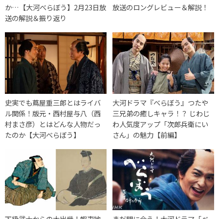
か…【大河べらぼう】2月23日放
放送のロングレビュー＆解説！
送の解説＆振り返り
史実でも蔦屋重三郎とはライバ
大河ドラマ『べらぼう』つたや
ル関係！版元・西村屋与八（西
三兄弟の癒しキャラ！？ じわじ
村まさ彦）とはどんな人物だっ
わ人気度アップ「次郎兵衛にい
たのか【大河べらぼう】
さん」の魅力【前編】
下級武士からの大出世！蝦夷地
まだ間に合う！大河ドラマ「べ