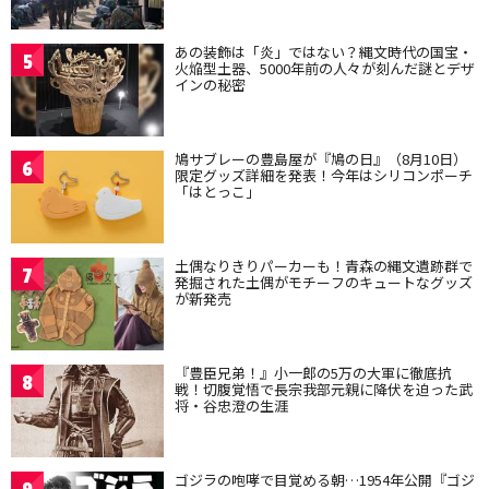
あの装飾は「炎」ではない？縄文時代の国宝・
5
火焔型土器、5000年前の人々が刻んだ謎とデザ
インの秘密
鳩サブレーの豊島屋が『鳩の日』（8月10日）
6
限定グッズ詳細を発表！今年はシリコンポーチ
「はとっこ」
土偶なりきりパーカーも！青森の縄文遺跡群で
7
発掘された土偶がモチーフのキュートなグッズ
が新発売
『豊臣兄弟！』小一郎の5万の大軍に徹底抗
8
戦！切腹覚悟で長宗我部元親に降伏を迫った武
将・谷忠澄の生涯
ゴジラの咆哮で目覚める朝…1954年公開『ゴジ