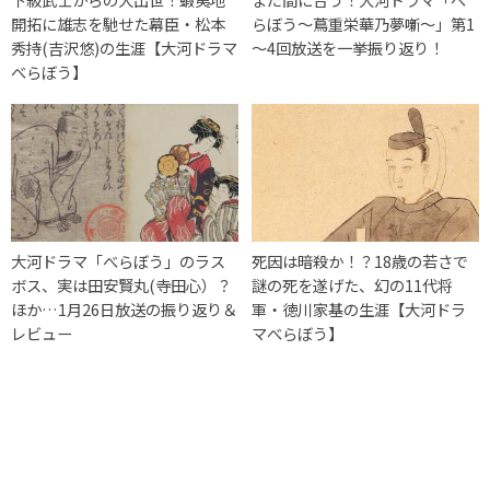
開拓に雄志を馳せた幕臣・松本
らぼう～蔦重栄華乃夢噺～」第1
秀持(吉沢悠)の生涯【大河ドラマ
～4回放送を一挙振り返り！
べらぼう】
大河ドラマ「べらぼう」のラス
死因は暗殺か！？18歳の若さで
ボス、実は田安賢丸(寺田心）？
謎の死を遂げた、幻の11代将
ほか…1月26日放送の振り返り＆
軍・徳川家基の生涯【大河ドラ
レビュー
マべらぼう】