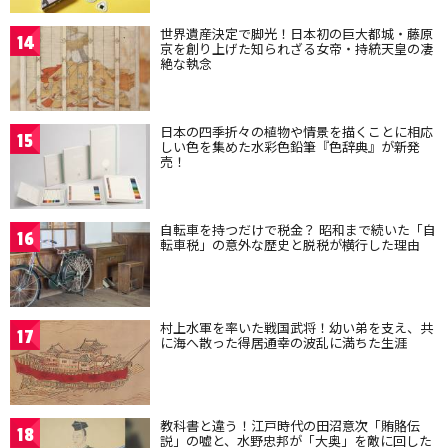
世界遺産決定で脚光！日本初の巨大都城・藤原
14
京を創り上げた知られざる女帝・持統天皇の凄
絶な執念
日本の四季折々の植物や情景を描くことに相応
15
しい色を集めた水彩色鉛筆『色辞典』が新発
売！
自転車を持つだけで税金？ 昭和まで続いた「自
16
転車税」の意外な歴史と脱税が横行した理由
村上水軍を率いた戦国武将！幼い弟を支え、共
17
に海へ散った得居通幸の波乱に満ちた生涯
教科書と違う！江戸時代の田沼意次「賄賂伝
18
説」の嘘と、水野忠邦が「大奥」を敵に回した