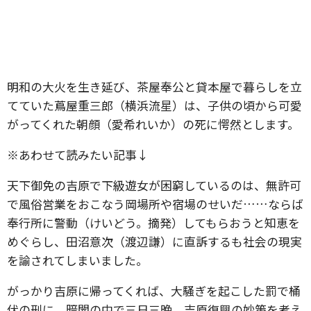
明和の大火を生き延び、茶屋奉公と貸本屋で暮らしを立
てていた蔦屋重三郎（横浜流星）は、子供の頃から可愛
がってくれた朝顔（愛希れいか）の死に愕然とします。
※あわせて読みたい記事↓
天下御免の吉原で下級遊女が困窮しているのは、無許可
で風俗営業をおこなう岡場所や宿場のせいだ……ならば
奉行所に警動（けいどう。摘発）してもらおうと知恵を
めぐらし、田沼意次（渡辺謙）に直訴するも社会の現実
を諭されてしまいました。
がっかり吉原に帰ってくれば、大騒ぎを起こした罰で桶
伏の刑に。暗闇の中で三日三晩、吉原復興の妙策を考え