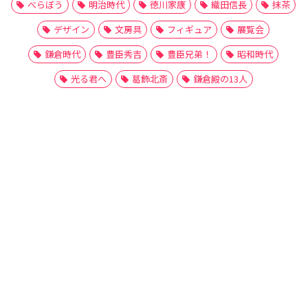
べらぼう
明治時代
徳川家康
織田信長
抹茶
デザイン
文房具
フィギュア
展覧会
鎌倉時代
豊臣秀吉
豊臣兄弟！
昭和時代
光る君へ
葛飾北斎
鎌倉殿の13人