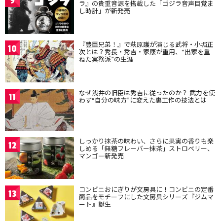
9
ラ』の貴重音源を搭載した「ゴジラ音声目覚ま
し時計」が新発売
『豊臣兄弟！』で萩原護が演じる武将・小堀正
10
次とは？秀長・秀吉・家康が重用、“出家を重
ねた実務派”の生涯
なぜ浅井の旧臣は秀吉に従ったのか？ 武力を使
11
わず“自分の味方”に変えた裏工作の技法とは
しっかり抹茶の味わい、さらに果実の香りも楽
12
しめる「無糖フレーバー抹茶」ストロベリー、
マンゴー新発売
コンビニおにぎりが文房具に！コンビニの定番
13
商品をモチーフにした文房具シリーズ『ジムマ
ート』誕生