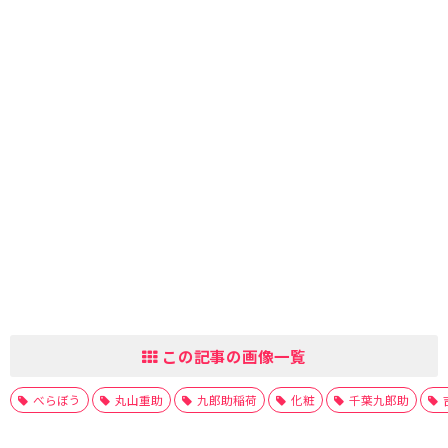
この記事の画像一覧
べらぼう
丸山重助
九郎助稲荷
化粧
千葉九郎助