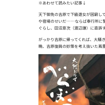
※あわせて読みたい記事↓
天下御免の吉原で下級遊女が困窮し
や宿場のせいだ……ならば奉行所に
ぐらし、田沼意次（渡辺謙）に直訴
がっかり吉原に帰ってくれば、大騒
晩、吉原復興の妙策を考え抜いた蔦