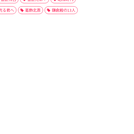
光る君へ
葛飾北斎
鎌倉殿の13人