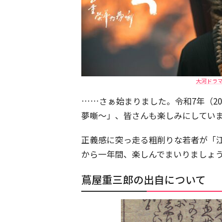
大河ドラ
……さぁ始まりました。令和7年（20
夢噺～」、皆さんも楽しみにしてい
正義感に突っ走る粗削りな若者が「
から一年間、楽しんでまいりましょ
蔦屋重三郎の出自について