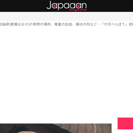
助稲荷(綾瀬はるか)の実際の場所、蔦重の出自、桶伏の刑など…「大河べらぼう」