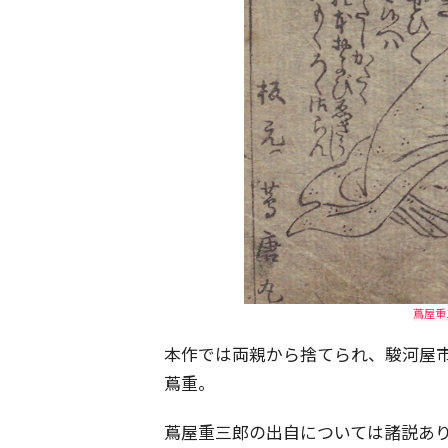
蔦屋重三
本作では両親から捨てられ、駿河屋
蔦重。
蔦屋重三郎の出自については諸説あり、