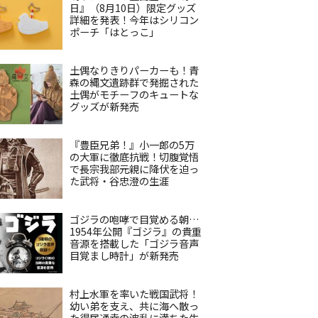
日』（8月10日）限定グッズ
詳細を発表！今年はシリコン
ポーチ「はとっこ」
土偶なりきりパーカーも！青
森の縄文遺跡群で発掘された
土偶がモチーフのキュートな
グッズが新発売
『豊臣兄弟！』小一郎の5万
の大軍に徹底抗戦！切腹覚悟
で長宗我部元親に降伏を迫っ
た武将・谷忠澄の生涯
ゴジラの咆哮で目覚める朝…
1954年公開『ゴジラ』の貴重
音源を搭載した「ゴジラ音声
目覚まし時計」が新発売
村上水軍を率いた戦国武将！
幼い弟を支え、共に海へ散っ
た得居通幸の波乱に満ちた生