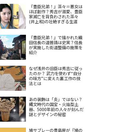
『豊臣兄弟！』茶々＝悪女は
ほぼ創作？秀吉が溺愛、豊臣
家滅亡を背負わされた茶々
(井上和)の壮絶すぎる生涯
『豊臣兄弟！』で描かれた織
田信長の道普請は史実？信長
が実施した街道整備の施策を
紹介
なぜ浅井の旧臣は秀吉に従っ
たのか？ 武力を使わず“自分
の味方”に変えた裏工作の技
法とは
あの装飾は「炎」ではない？
縄文時代の国宝・火焔型土
器、5000年前の人々が刻んだ
謎とデザインの秘密
鳩サブレーの豊島屋が『鳩の