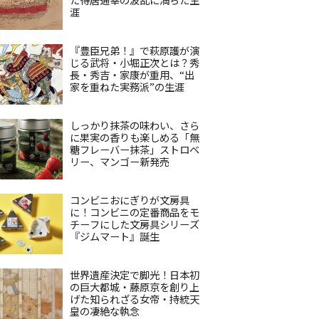
涯
『豊臣兄弟！』で萩原護が演
じる武将・小堀正次とは？秀
長・秀吉・家康が重用、“出
家を重ねた実務派”の生涯
しっかり抹茶の味わい、さら
に果実の香りも楽しめる「無
糖フレーバー抹茶」ストロベ
リー、マンゴー新発売
コンビニおにぎりが文房具
に！コンビニの定番商品をモ
チーフにした文房具シリーズ
『ジムマート』誕生
世界遺産決定で脚光！日本初
の巨大都城・藤原京を創り上
げた知られざる女帝・持統天
皇の凄絶な執念