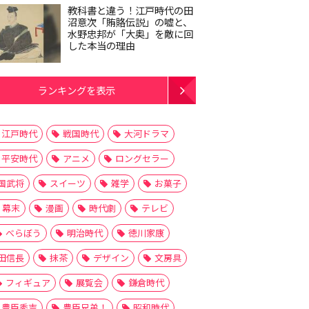
教科書と違う！江戸時代の田
沼意次「賄賂伝説」の嘘と、
水野忠邦が「大奥」を敵に回
した本当の理由
ランキングを表示
江戸時代
戦国時代
大河ドラマ
平安時代
アニメ
ロングセラー
国武将
スイーツ
雑学
お菓子
幕末
漫画
時代劇
テレビ
べらぼう
明治時代
徳川家康
田信長
抹茶
デザイン
文房具
フィギュア
展覧会
鎌倉時代
豊臣秀吉
豊臣兄弟！
昭和時代