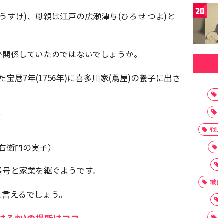
20
うすけ)、母親は江戸の広瀬津与(ひろせ つよ)と
か関係していたのではないでしょうか。
暦7年(1756年)に喜多川家(蔦屋)の養子に出さ
）
戦
右衛門の実子）
屋号と家業を継ぐようです。
織
と言えるでしょう。
はるか)の場所はココ