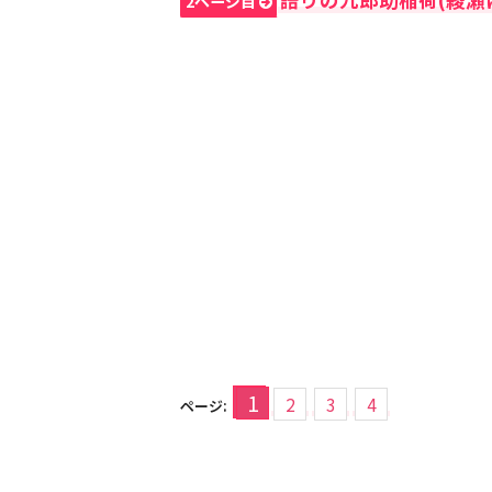
2ページ目
1
2
3
4
ページ: