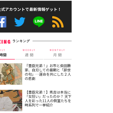
公式アカウントで最新情報ゲット！
ランキング
KING
ILY
WEEKLY
MONTHLY
4時間
週 間
月 間
『豊臣兄弟！』お市と柴田勝
家、自刃しての最期と「辞世
の句」…運命を共にした２人
の悲劇
【豊臣兄弟！】秀吉は本当に
「女狂い」だったのか？ 天下
人を彩った11人の側室たちを
時系列で一挙紹介