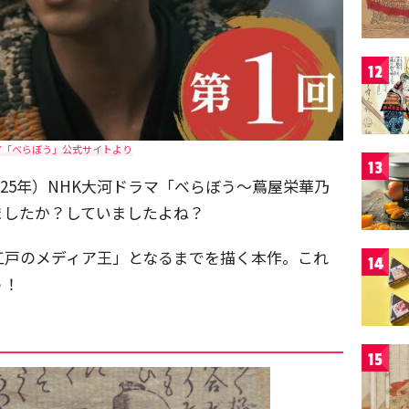
12
マ「べらぼう」公式サイトより
13
25年）NHK大河ドラマ「べらぼう～蔦屋栄華乃
ましたか？していましたよね？
江戸のメディア王」となるまでを描く本作。これ
14
う！
15