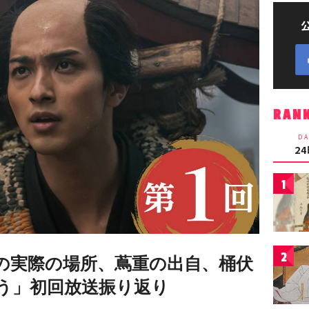
RAN
DA
2
1
2
)の実際の場所、蔦重の出自、桶伏
う」初回放送振り返り