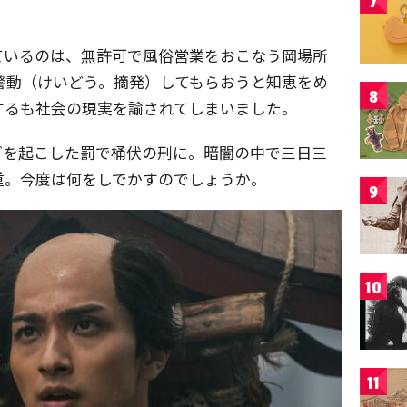
7
ているのは、無許可で風俗営業をおこなう岡場所
警動（けいどう。摘発）してもらおうと知恵をめ
8
するも社会の現実を諭されてしまいました。
ぎを起こした罰で桶伏の刑に。暗闇の中で三日三
重。今度は何をしでかすのでしょうか。
9
10
11