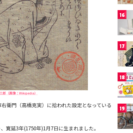
16
17
18
郎（画像：Wikipedia）
市右衛門（高橋克実）に拾われた設定となっている
19
寛延3年(1750年)1月7日に生まれました。