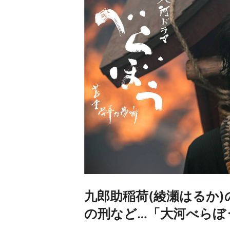
九郎助稲荷(綾瀬はるか
の刑など…「大河べらぼ