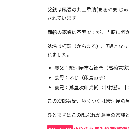
父親は尾張の丸山重助(まるやま じゅ
されています。
両親の家業は不明ですが、吉原に何
幼名は柯理（からまる）、7歳となった宝
れました。
養父：駿河屋市右衛門（高橋克実
養母：ふじ（飯島直子）
義兄：蔦屋次郎兵衛（中村蒼。市
この次郎兵衛、ゆくゆくは駿河屋の
ひとまずはこの顔ぶれが蔦重の家族
語りの九郎助稲荷(綾瀬