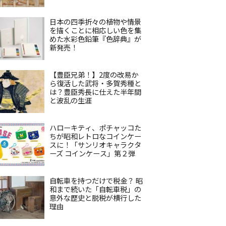
日本の四季折々の植物や情景
を描くことに相応しい色を集
めた水彩色鉛筆『色辞典』が
新発売！
【豊臣兄弟！】2度の改易か
ら復活した武将・多賀秀種と
は？豊臣秀長に仕えた半年間
と波乱の生涯
ハローキティ、ポチャッコた
ちが昭和レトロなコインケー
スに！「サンリオキャラクタ
ーズ コインケース」第２弾
自転車を持つだけで税金？ 昭
和まで続いた「自転車税」の
意外な歴史と脱税が横行した
理由