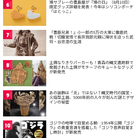
鳩サブレーの豊島屋が『鳩の日』（8月10日）
6
限定グッズ詳細を発表！今年はシリコンポーチ
「はとっこ」
『豊臣兄弟！』小一郎の5万の大軍に徹底抗
7
戦！切腹覚悟で長宗我部元親に降伏を迫った武
将・谷忠澄の生涯
土偶なりきりパーカーも！青森の縄文遺跡群で
8
発掘された土偶がモチーフのキュートなグッズ
が新発売
あの装飾は「炎」ではない？縄文時代の国宝・
9
火焔型土器、5000年前の人々が刻んだ謎とデザ
インの秘密
ゴジラの咆哮で目覚める朝…1954年公開『ゴジ
10
ラ』の貴重音源を搭載した「ゴジラ音声目覚ま
し時計」が新発売