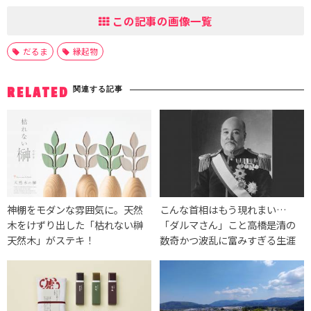
この記事の画像一覧
だるま
縁起物
関連する記事
RELATED
神棚をモダンな雰囲気に。天然
こんな首相はもう現れまい…
木をけずり出した「枯れない榊
「ダルマさん」こと高橋是清の
天然木」がステキ！
数奇かつ波乱に富みすぎる生涯