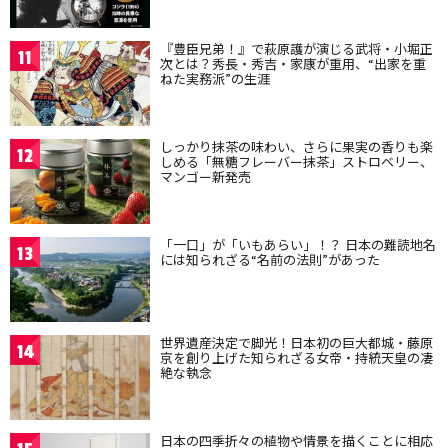
『豊臣兄弟！』で萩原護が演じる武将・小堀正
11
次とは？秀長・秀吉・家康が重用、“出家を重
ねた実務派”の生涯
しっかり抹茶の味わい、さらに果実の香りも楽
12
しめる「無糖フレーバー抹茶」ストロベリー、
マンゴー新発売
「一口」が「いもあらい」！？ 日本の難読地名
13
には知られざる“名前の法則”があった
世界遺産決定で脚光！日本初の巨大都城・藤原
14
京を創り上げた知られざる女帝・持統天皇の凄
絶な執念
日本の四季折々の植物や情景を描くことに相応