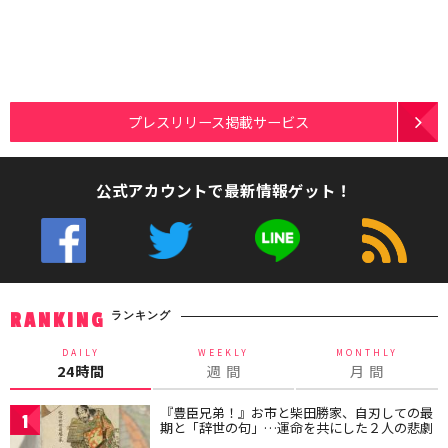
プレスリリース掲載サービス
公式アカウントで最新情報ゲット！
ランキング
RANKING
DAILY
WEEKLY
MONTHLY
24時間
週 間
月 間
『豊臣兄弟！』お市と柴田勝家、自刃しての最
1
期と「辞世の句」…運命を共にした２人の悲劇