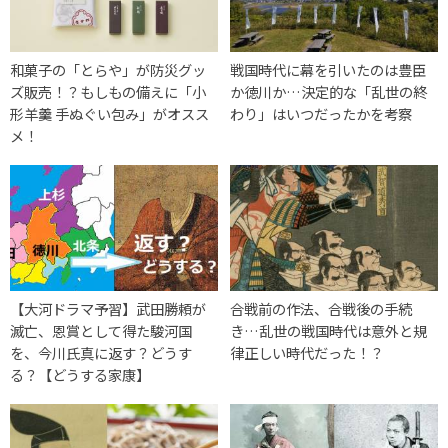
和菓子の「とらや」が防災グッ
戦国時代に幕を引いたのは豊臣
ズ販売！？もしもの備えに「小
か徳川か…決定的な「乱世の終
形羊羹 手ぬぐい包み」がオスス
わり」はいつだったかを考察
メ！
【大河ドラマ予習】武田勝頼が
合戦前の作法、合戦後の手続
滅亡、恩賞として得た駿河国
き…乱世の戦国時代は意外と規
を、今川氏真に返す？どうす
律正しい時代だった！？
る？【どうする家康】