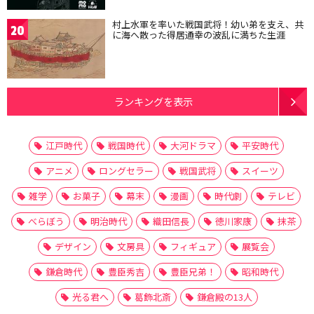
村上水軍を率いた戦国武将！幼い弟を支え、共
20
に海へ散った得居通幸の波乱に満ちた生涯
ランキングを表示
江戸時代
戦国時代
大河ドラマ
平安時代
アニメ
ロングセラー
戦国武将
スイーツ
雑学
お菓子
幕末
漫画
時代劇
テレビ
べらぼう
明治時代
織田信長
徳川家康
抹茶
デザイン
文房具
フィギュア
展覧会
鎌倉時代
豊臣秀吉
豊臣兄弟！
昭和時代
光る君へ
葛飾北斎
鎌倉殿の13人