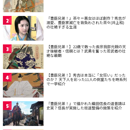
『豊臣兄弟！』茶々＝悪女はほぼ創作？秀吉が
2
溺愛、豊臣家滅亡を背負わされた茶々(井上和)
の壮絶すぎる生涯
【豊臣兄弟！】22歳で散った長宗我部元親の天
3
才後継者・信親とは？武勇を奮った若武者の壮
絶な最期
【豊臣兄弟！】秀吉は本当に「女狂い」だった
4
のか？ 天下人を彩った11人の側室たちを時系列
で一挙紹介
『豊臣兄弟！』で描かれた織田信長の道普請は
5
史実？信長が実施した街道整備の施策を紹介