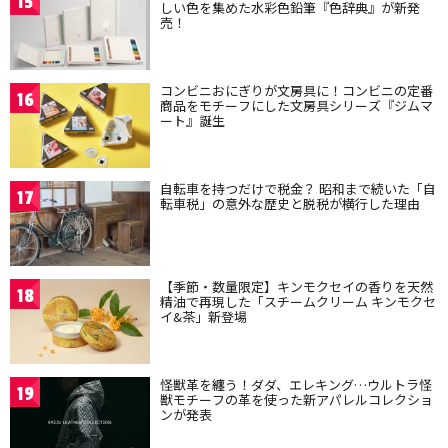
15
しい色を集めた水彩色鉛筆『色辞典』が新発
売！
コンビニおにぎりが文房具に！コンビニの定番
16
商品をモチーフにした文房具シリーズ『ジムマ
ート』誕生
自転車を持つだけで税金？ 昭和まで続いた「自
17
転車税」の意外な歴史と脱税が横行した理由
【季節・数量限定】キンモクセイの香りを天然
18
精油で再現した「スチームクリーム キンモクセ
イ&茶」新登場
怪獣革を纏う！ダダ、エレキング…ウルトラ怪
19
獣モチーフの革を使った新アパレルコレクショ
ンが発表