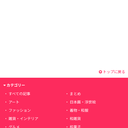
トップに戻る
カテゴリー
すべての記事
まとめ
アート
日本画・浮世絵
ファッション
着物・和服
雑貨・インテリア
和雑貨
グルメ
和菓子