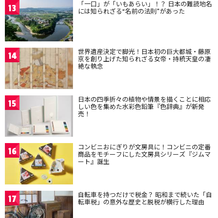
「一口」が「いもあらい」！？ 日本の難読地名
13
には知られざる“名前の法則”があった
世界遺産決定で脚光！日本初の巨大都城・藤原
14
京を創り上げた知られざる女帝・持統天皇の凄
絶な執念
日本の四季折々の植物や情景を描くことに相応
15
しい色を集めた水彩色鉛筆『色辞典』が新発
売！
コンビニおにぎりが文房具に！コンビニの定番
16
商品をモチーフにした文房具シリーズ『ジムマ
ート』誕生
自転車を持つだけで税金？ 昭和まで続いた「自
17
転車税」の意外な歴史と脱税が横行した理由