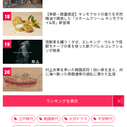
【季節・数量限定】キンモクセイの香りを天然
18
精油で再現した「スチームクリーム キンモクセ
イ&茶」新登場
怪獣革を纏う！ダダ、エレキング…ウルトラ怪
19
獣モチーフの革を使った新アパレルコレクショ
ンが発表
村上水軍を率いた戦国武将！幼い弟を支え、共
20
に海へ散った得居通幸の波乱に満ちた生涯
ランキングを表示
江戸時代
戦国時代
大河ドラマ
平安時代