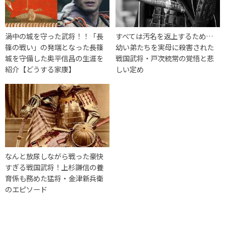
渦中の城を守った武将！！「長
すべては汚名を返上するため…
篠の戦い」の発端となった長篠
幼い弟たちを実母に殺害された
城を守備した奥平信昌の生涯を
戦国武将・戸次統常の覚悟と悲
紹介【どうする家康】
しい定め
なんと放尿しながら戦った豪快
すぎる戦国武将！上杉謙信の養
育係も務めた猛将・金津新兵衛
のエピソード