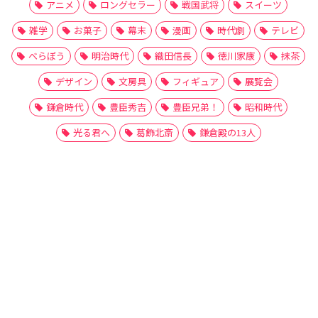
アニメ
ロングセラー
戦国武将
スイーツ
雑学
お菓子
幕末
漫画
時代劇
テレビ
べらぼう
明治時代
織田信長
徳川家康
抹茶
デザイン
文房具
フィギュア
展覧会
鎌倉時代
豊臣秀吉
豊臣兄弟！
昭和時代
光る君へ
葛飾北斎
鎌倉殿の13人