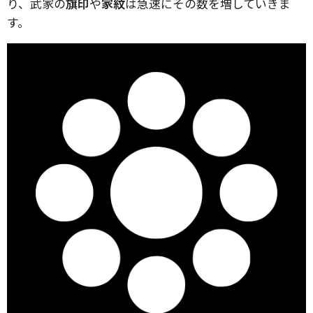
り、武家の
旗印
や
家紋
は急速にその数を増していきま
す。