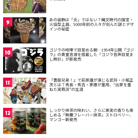
あの装飾は「炎」ではない？縄文時代の国宝・
9
火焔型土器、5000年前の人々が刻んだ謎とデザ
インの秘密
ゴジラの咆哮で目覚める朝…1954年公開『ゴジ
10
ラ』の貴重音源を搭載した「ゴジラ音声目覚ま
し時計」が新発売
『豊臣兄弟！』で萩原護が演じる武将・小堀正
11
次とは？秀長・秀吉・家康が重用、“出家を重
ねた実務派”の生涯
しっかり抹茶の味わい、さらに果実の香りも楽
12
しめる「無糖フレーバー抹茶」ストロベリー、
マンゴー新発売