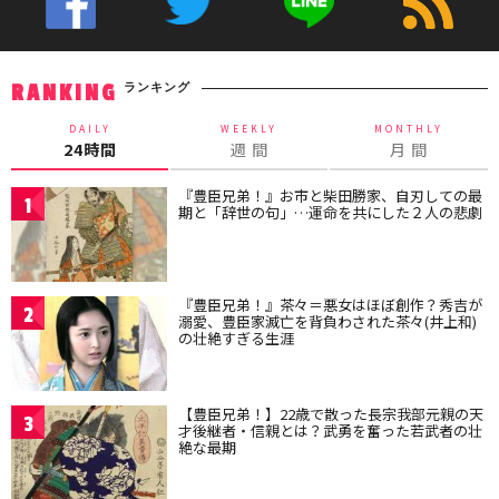
ランキング
RANKING
DAILY
WEEKLY
MONTHLY
24時間
週 間
月 間
『豊臣兄弟！』お市と柴田勝家、自刃しての最
1
期と「辞世の句」…運命を共にした２人の悲劇
『豊臣兄弟！』茶々＝悪女はほぼ創作？秀吉が
2
溺愛、豊臣家滅亡を背負わされた茶々(井上和)
の壮絶すぎる生涯
【豊臣兄弟！】22歳で散った長宗我部元親の天
3
才後継者・信親とは？武勇を奮った若武者の壮
絶な最期