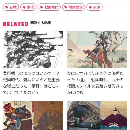
合戦
家紋
戦国時代
戦国武将
旗印
関連する記事
RELATED
豊臣秀吉のようにはいかず！？
実は日本刀より圧倒的に優秀だ
戦国時代、雑兵といえど超重要
った「槍」！戦国時代、武士の
な戦士だった「足軽」はどこま
戦闘スタイルを変貌させるきっ
で出世できたのか？
かけにも