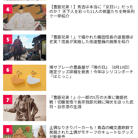
【豊臣兄弟！】秀吉は本当に「女狂い」だった
4
のか？ 天下人を彩った11人の側室たちを時系列
で一挙紹介
『豊臣兄弟！』で描かれた織田信長の道普請は
5
史実？信長が実施した街道整備の施策を紹介
鳩サブレーの豊島屋が『鳩の日』（8月10日）
6
限定グッズ詳細を発表！今年はシリコンポーチ
「はとっこ」
『豊臣兄弟！』小一郎の5万の大軍に徹底抗
7
戦！切腹覚悟で長宗我部元親に降伏を迫った武
将・谷忠澄の生涯
土偶なりきりパーカーも！青森の縄文遺跡群で
8
発掘された土偶がモチーフのキュートなグッズ
が新発売