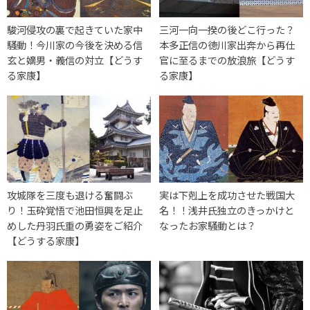
駿河侵攻の裏で起きていた家中
三河一向一揆の後どこ行った？
騒動！今川家の今後を決める信
本多正信の徳川家出奔から再仕
玄と嫡男・義信の対立【どうす
官に至るまでの放浪旅【どうす
る家康】
る家康】
攻城隊を三度も退ける奮闘ぶ
実は下剋上を成功させた戦国大
り！玉砕覚悟で池田恒興を足止
名！！浅井氏独立のきっかけと
めした丹羽氏重の勇姿をご紹介
なったお家騒動とは？
【どうする家康】