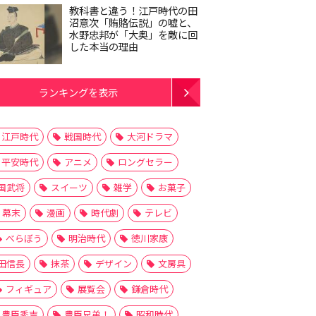
教科書と違う！江戸時代の田
沼意次「賄賂伝説」の嘘と、
水野忠邦が「大奥」を敵に回
した本当の理由
ランキングを表示
江戸時代
戦国時代
大河ドラマ
平安時代
アニメ
ロングセラー
国武将
スイーツ
雑学
お菓子
幕末
漫画
時代劇
テレビ
べらぼう
明治時代
徳川家康
田信長
抹茶
デザイン
文房具
フィギュア
展覧会
鎌倉時代
豊臣秀吉
豊臣兄弟！
昭和時代