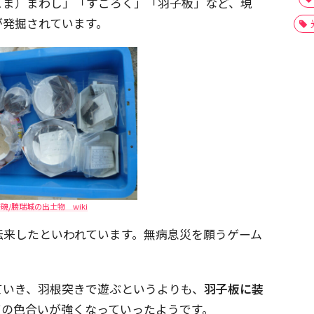
こま）まわし」「すごろく」「羽子板」など、現
が発掘されています。
碗/勝瑞城の出土物 wiki
伝来したといわれています。無病息災を願うゲーム
ていき、羽根突きで遊ぶというよりも、
羽子板に装
ての色合いが強くなっていったようです。