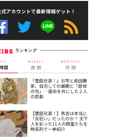
公式アカウントで最新情報ゲット！
ランキング
KING
ILY
WEEKLY
MONTHLY
4時間
週 間
月 間
『豊臣兄弟！』お市と柴田勝
家、自刃しての最期と「辞世
の句」…運命を共にした２人
の悲劇
【豊臣兄弟！】秀吉は本当に
「女狂い」だったのか？ 天下
人を彩った11人の側室たちを
時系列で一挙紹介