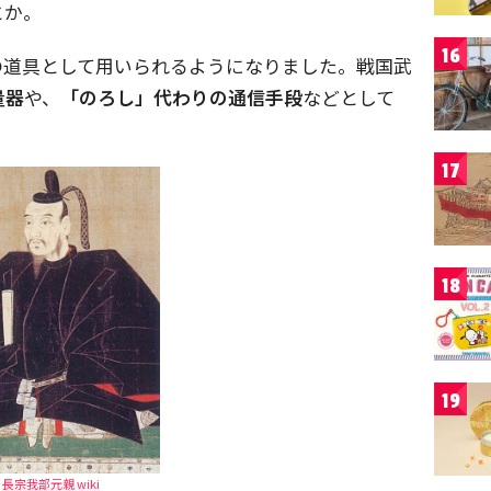
とか。
16
の道具として用いられるようになりました。戦国武
量器
や、
「のろし」代わりの通信手段
などとして
17
18
19
長宗我部元親 wiki