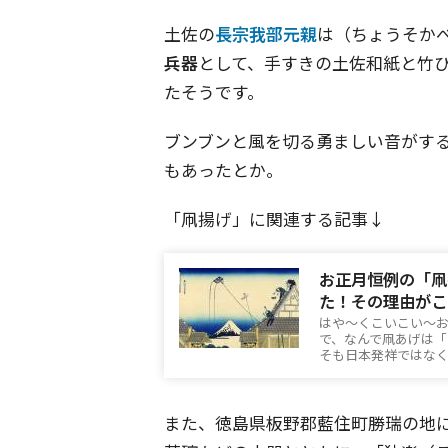
土佐の
長宗我部元親
は（ちょうそかべ
兵器
として、手すきの土佐和紙と竹
たそうです。
ブンブンと風を切る勇ましい音がす
もあったとか。
「凧揚げ」に関連する記事↓
お正月恒例の「凧
た！その理由がこ
はや～くこいこい～
で、なんで凧あげは
そも日本発祥ではな
また、徳島県板野郡藍住町勝瑞の地