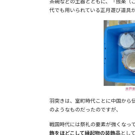
茶碗などの土器とともに、「独楽（
代でも用いられている正月遊び道具
井戸茶
羽突きは、室町時代ことに中国から
のようなものだったのですが、
戦国時代には祭礼の要素が強くなっ
飾をほどこして縁起物の装飾品
とし