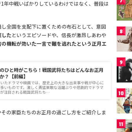
7
で1年中戦いばかりしているわけではなく、普段は
通し全国を支配下に置くための布石として、意図
8
催した
というエピソードや、信長が激昂しあわや
吉の機転が効いた一言で難を逃れたという正月エ
9
のひと時がこちら！戦国武将たちはどんなお正月
か？【前編】
描いたドラマや映画では、歴史上の大きな出来事や戦が中心に
が多いものです。激しく勇猛果敢な活躍ぶりや悲劇的でドラマ
ーが注目される戦国武将たち…
10
やその家臣たちのお正月の過ごし方をご紹介しま
11