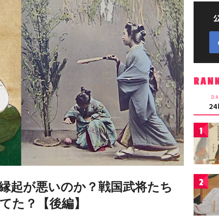
RAN
DA
2
1
2
縁起が悪いのか？戦国武将たち
てた？【後編】