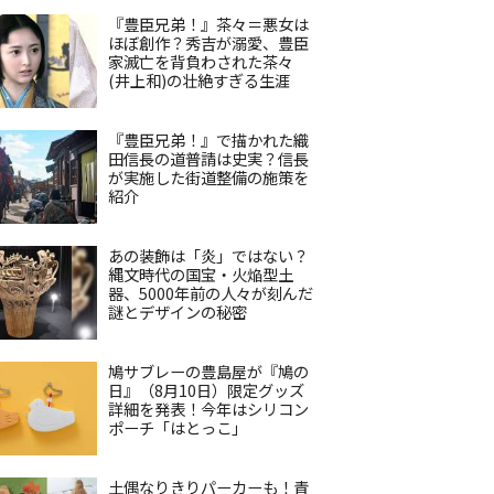
『豊臣兄弟！』茶々＝悪女は
ほぼ創作？秀吉が溺愛、豊臣
家滅亡を背負わされた茶々
(井上和)の壮絶すぎる生涯
『豊臣兄弟！』で描かれた織
田信長の道普請は史実？信長
が実施した街道整備の施策を
紹介
あの装飾は「炎」ではない？
縄文時代の国宝・火焔型土
器、5000年前の人々が刻んだ
謎とデザインの秘密
鳩サブレーの豊島屋が『鳩の
日』（8月10日）限定グッズ
詳細を発表！今年はシリコン
ポーチ「はとっこ」
土偶なりきりパーカーも！青