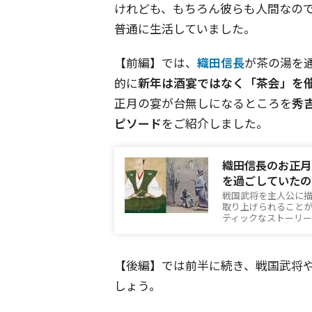
けれども、もちろん彼らも人間なの
普通に生活していました。
【前編】では、
織田信長
が茶の湯を
的に
新年は酒宴ではなく「茶会」を
正月の宴が台無しになるところを
秀
ピソード
をご紹介しました。
織田信長のお正月
を過ごしていたの
戦国武将を主人公に
取り上げられること
ティックなストーリ
【後編】では前半に続き、戦国武将
しょう。