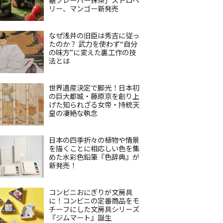
リー、マンゴー新発売
なぜ浅井の旧臣は秀吉に従っ
たのか？ 武力を使わず“自分
の味方”に変えた裏工作の技
法とは
世界遺産決定で脚光！日本初
の巨大都城・藤原京を創り上
げた知られざる女帝・持統天
皇の凄絶な執念
日本の四季折々の植物や情景
を描くことに相応しい色を集
めた水彩色鉛筆『色辞典』が
新発売！
コンビニおにぎりが文房具
に！コンビニの定番商品をモ
チーフにした文房具シリーズ
『ジムマート』誕生