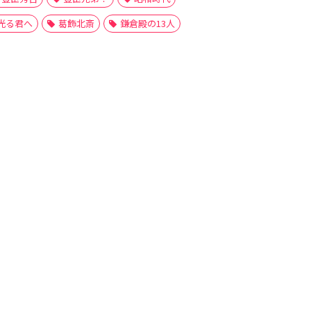
光る君へ
葛飾北斎
鎌倉殿の13人