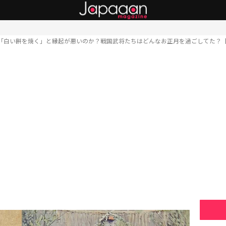
「白い餅を焼く」と縁起が悪いのか？戦国武将たちはどんなお正月を過ごしてた？