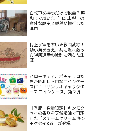
自転車を持つだけで税金？ 昭
和まで続いた「自転車税」の
意外な歴史と脱税が横行した
理由
村上水軍を率いた戦国武将！
幼い弟を支え、共に海へ散っ
た得居通幸の波乱に満ちた生
涯
ハローキティ、ポチャッコた
ちが昭和レトロなコインケー
スに！「サンリオキャラクタ
ーズ コインケース」第２弾
【季節・数量限定】キンモク
セイの香りを天然精油で再現
した「スチームクリーム キン
モクセイ&茶」新登場