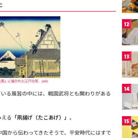
た
12
13
景』に描かれた江戸の凧 wiki
14
ている風習の中には、戦国武将とも関わりがある
みえる
「凧揚げ（たこあげ）」
。
15
に中国から伝わってきたそうで、平安時代にはすで