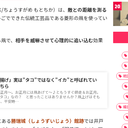
20
/ちょうすがめ もとちか）は、
敵との距離を測る
ひごでできた伝統工芸品である菱形の凧を使ってい
る凧で、
相手を威嚇させて心理的に追い込む
効果
戦
揚げ」実は”タコ”ではなく”イカ”と呼ばれてい
ちら
お正月～。お正月には凧あげて～♪ともうすぐ師走＆お正月。
「タコ」なの？ と思ったことはありませんか？凧上げはそも
く、平安時…
織
にある
勝瑞城（しょうずいじょう）館跡
では井戸