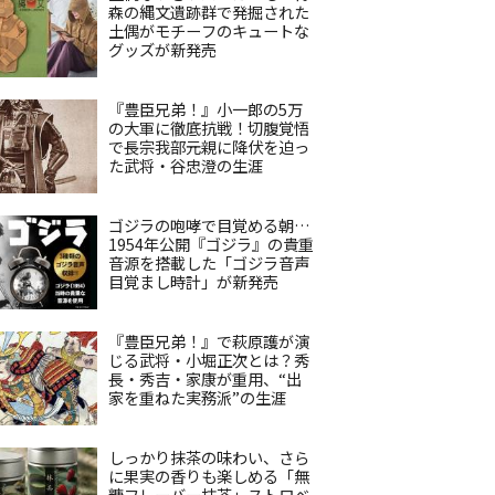
森の縄文遺跡群で発掘された
土偶がモチーフのキュートな
グッズが新発売
『豊臣兄弟！』小一郎の5万
の大軍に徹底抗戦！切腹覚悟
で長宗我部元親に降伏を迫っ
た武将・谷忠澄の生涯
ゴジラの咆哮で目覚める朝…
1954年公開『ゴジラ』の貴重
音源を搭載した「ゴジラ音声
目覚まし時計」が新発売
『豊臣兄弟！』で萩原護が演
じる武将・小堀正次とは？秀
長・秀吉・家康が重用、“出
家を重ねた実務派”の生涯
しっかり抹茶の味わい、さら
に果実の香りも楽しめる「無
糖フレーバー抹茶」ストロベ