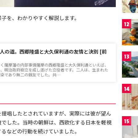
様子を、わかりやすく解説します。
12
人の道。西郷隆盛と大久保利通の友情と決別 [前
13
まく薩摩藩の内部事情薩摩の西郷隆盛と大久保利通といえば、
し、明治政府樹立を成し遂げた立役者です。二人は、生まれた
馴染であり無二の親友でした。共…
14
を提唱したとされていますが、実際には彼が望ん
15
復でした。当時の朝鮮は、西欧化する日本を軽視
するなどの行動を続けていました。