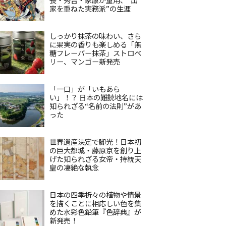
家を重ねた実務派”の生涯
しっかり抹茶の味わい、さら
に果実の香りも楽しめる「無
糖フレーバー抹茶」ストロベ
リー、マンゴー新発売
「一口」が「いもあら
い」！？ 日本の難読地名には
知られざる“名前の法則”があ
った
世界遺産決定で脚光！日本初
の巨大都城・藤原京を創り上
げた知られざる女帝・持統天
皇の凄絶な執念
日本の四季折々の植物や情景
を描くことに相応しい色を集
めた水彩色鉛筆『色辞典』が
新発売！