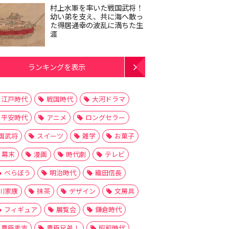
村上水軍を率いた戦国武将！
幼い弟を支え、共に海へ散っ
た得居通幸の波乱に満ちた生
涯
ランキングを表示
江戸時代
戦国時代
大河ドラマ
平安時代
アニメ
ロングセラー
国武将
スイーツ
雑学
お菓子
幕末
漫画
時代劇
テレビ
べらぼう
明治時代
織田信長
川家康
抹茶
デザイン
文房具
フィギュア
展覧会
鎌倉時代
豊臣秀吉
豊臣兄弟！
昭和時代