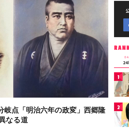
RAN
DA
2
1
2
分岐点「明治六年の政変」西郷隆
異なる道