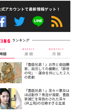
公式アカウントで最新情報ゲット！
ランキング
KING
ILY
WEEKLY
MONTHLY
4時間
週 間
月 間
『豊臣兄弟！』お市と柴田勝
家、自刃しての最期と「辞世
の句」…運命を共にした２人
の悲劇
『豊臣兄弟！』茶々＝悪女は
ほぼ創作？秀吉が溺愛、豊臣
家滅亡を背負わされた茶々
(井上和)の壮絶すぎる生涯