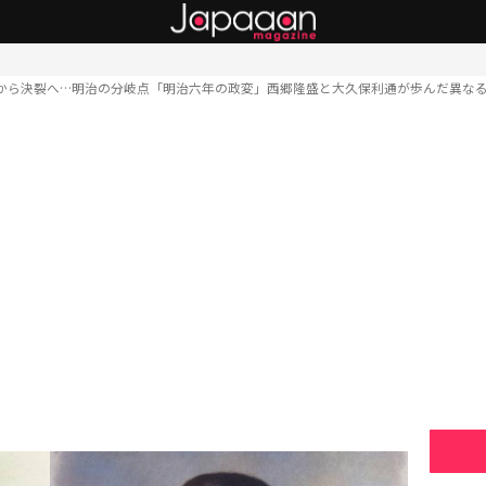
から決裂へ…明治の分岐点「明治六年の政変」西郷隆盛と大久保利通が歩んだ異な