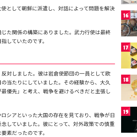
大使として朝鮮に派遣し、対話によって問題を解決
16
通じた関係の構築にありました。武力行使は最終
目指していたのです。
17
く反対しました。彼は岩倉使節団の一員として欧
18
目の当たりにしていました。その経験から、大久
が最優先」と考え、戦争を避けるべきだと主張し
19
やロシアといった大国の存在を見ており、戦争が日
懸念していました。彼にとって、対外政策での慎重
な要素だったのです。