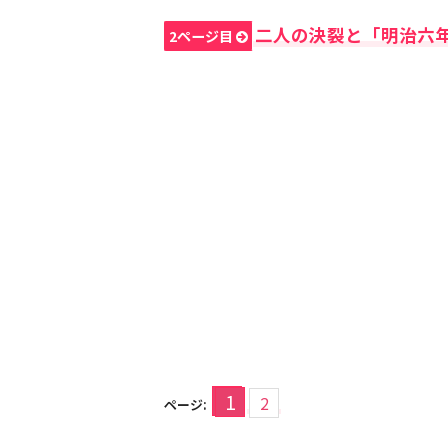
二人の決裂と「明治六
2ページ目
1
2
ページ: