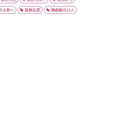
光る君へ
葛飾北斎
鎌倉殿の13人