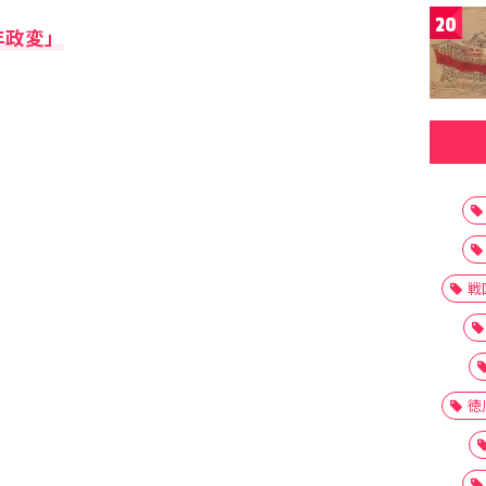
20
年政変」
戦
徳