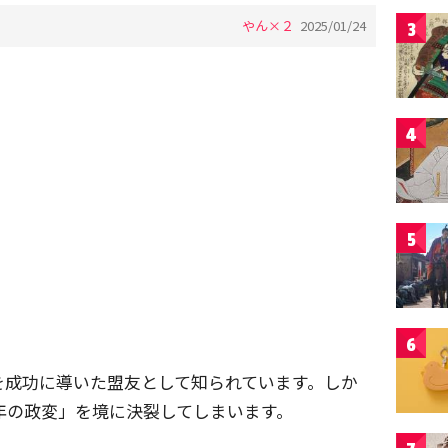
やん×２
2025/01/24
3
4
5
6
を成功に導いた盟友として知られています。しか
六年の政変」を境に決裂してしまいます。