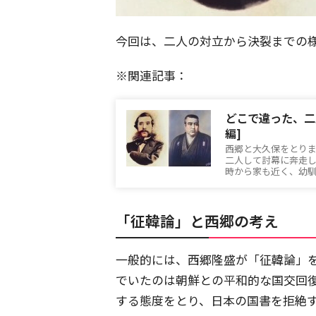
今回は、二人の対立から決裂までの
※関連記事：
どこで違った、二
編]
西郷と大久保をとり
二人して討幕に奔走
時から家も近く、幼
「征韓論」と西郷の考え
一般的には、西郷隆盛が「征韓論」
でいたのは朝鮮との平和的な国交回
する態度をとり、日本の国書を拒絶