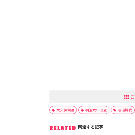
こ
大久保利通
明治六年政変
明治時代
関連する記事
RELATED