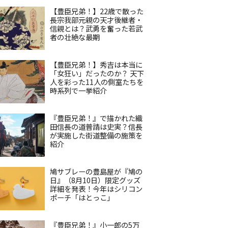
【豊臣兄弟！】22歳で散った
長宗我部元親の天才後継者・
信親とは？武勇を奮った若武
者の壮絶な最期
【豊臣兄弟！】秀吉は本当に
「女狂い」だったのか？ 天下
人を彩った11人の側室たちを
時系列で一挙紹介
『豊臣兄弟！』で描かれた織
田信長の道普請は史実？信長
が実施した街道整備の施策を
紹介
鳩サブレーの豊島屋が『鳩の
日』（8月10日）限定グッズ
詳細を発表！今年はシリコン
ポーチ「はとっこ」
『豊臣兄弟！』小一郎の5万