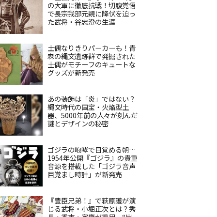
の大軍に徹底抗戦！切腹覚悟
で長宗我部元親に降伏を迫っ
た武将・谷忠澄の生涯
土偶なりきりパーカーも！青
森の縄文遺跡群で発掘された
土偶がモチーフのキュートな
グッズが新発売
あの装飾は「炎」ではない？
縄文時代の国宝・火焔型土
器、5000年前の人々が刻んだ
謎とデザインの秘密
ゴジラの咆哮で目覚める朝…
1954年公開『ゴジラ』の貴重
音源を搭載した「ゴジラ音声
目覚まし時計」が新発売
『豊臣兄弟！』で萩原護が演
じる武将・小堀正次とは？秀
長・秀吉・家康が重用、“出