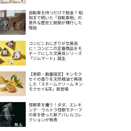
自転車を持つだけで税金？ 昭
和まで続いた「自転車税」の
意外な歴史と脱税が横行した
理由
コンビニおにぎりが文房具
に！コンビニの定番商品をモ
チーフにした文房具シリーズ
『ジムマート』誕生
【季節・数量限定】キンモク
セイの香りを天然精油で再現
した「スチームクリーム キン
モクセイ&茶」新登場
怪獣革を纏う！ダダ、エレキ
ング…ウルトラ怪獣モチーフ
の革を使った新アパレルコレ
クションが発表