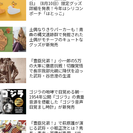
日』（8月10日）限定グッズ
詳細を発表！今年はシリコン
ポーチ「はとっこ」
土偶なりきりパーカーも！青
森の縄文遺跡群で発掘された
土偶がモチーフのキュートな
グッズが新発売
『豊臣兄弟！』小一郎の5万
の大軍に徹底抗戦！切腹覚悟
で長宗我部元親に降伏を迫っ
た武将・谷忠澄の生涯
ゴジラの咆哮で目覚める朝…
1954年公開『ゴジラ』の貴重
音源を搭載した「ゴジラ音声
目覚まし時計」が新発売
『豊臣兄弟！』で萩原護が演
じる武将・小堀正次とは？秀
長・秀吉・家康が重用、“出