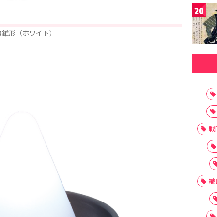
20
角錐形（ホワイト）
戦
織