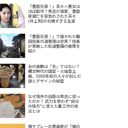
『豊臣兄弟！』茶々＝悪女は
ほぼ創作？秀吉が溺愛、豊臣
家滅亡を背負わされた茶々
(井上和)の壮絶すぎる生涯
『豊臣兄弟！』で描かれた織
田信長の道普請は史実？信長
が実施した街道整備の施策を
紹介
あの装飾は「炎」ではない？
縄文時代の国宝・火焔型土
器、5000年前の人々が刻んだ
謎とデザインの秘密
なぜ浅井の旧臣は秀吉に従っ
たのか？ 武力を使わず“自分
の味方”に変えた裏工作の技
法とは
鳩サブレーの豊島屋が『鳩の