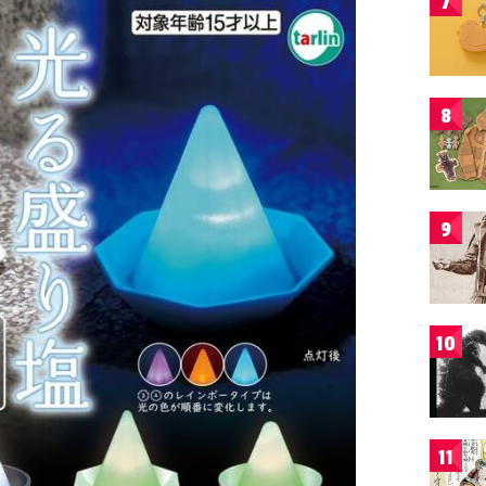
7
8
9
10
11