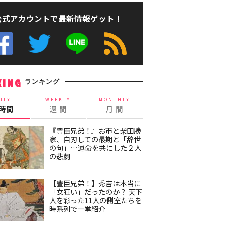
公式アカウントで最新情報ゲット！
ランキング
KING
ILY
WEEKLY
MONTHLY
4時間
週 間
月 間
『豊臣兄弟！』お市と柴田勝
家、自刃しての最期と「辞世
の句」…運命を共にした２人
の悲劇
【豊臣兄弟！】秀吉は本当に
「女狂い」だったのか？ 天下
人を彩った11人の側室たちを
時系列で一挙紹介