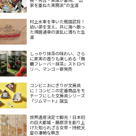
家を重ねた実務派”の生涯
村上水軍を率いた戦国武将！
幼い弟を支え、共に海へ散っ
た得居通幸の波乱に満ちた生
涯
しっかり抹茶の味わい、さら
に果実の香りも楽しめる「無
糖フレーバー抹茶」ストロベ
リー、マンゴー新発売
コンビニおにぎりが文房具
に！コンビニの定番商品をモ
チーフにした文房具シリーズ
『ジムマート』誕生
世界遺産決定で脚光！日本初
の巨大都城・藤原京を創り上
げた知られざる女帝・持統天
皇の凄絶な執念