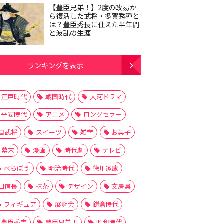
【豊臣兄弟！】2度の改易か
ら復活した武将・多賀秀種と
は？豊臣秀長に仕えた半年間
と波乱の生涯
ランキングを表示
江戸時代
戦国時代
大河ドラマ
平安時代
アニメ
ロングセラー
国武将
スイーツ
雑学
お菓子
幕末
漫画
時代劇
テレビ
べらぼう
明治時代
徳川家康
田信長
抹茶
デザイン
文房具
フィギュア
展覧会
鎌倉時代
豊臣秀吉
豊臣兄弟！
昭和時代