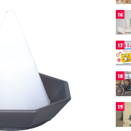
16
17
18
19