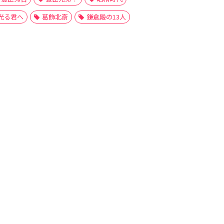
光る君へ
葛飾北斎
鎌倉殿の13人