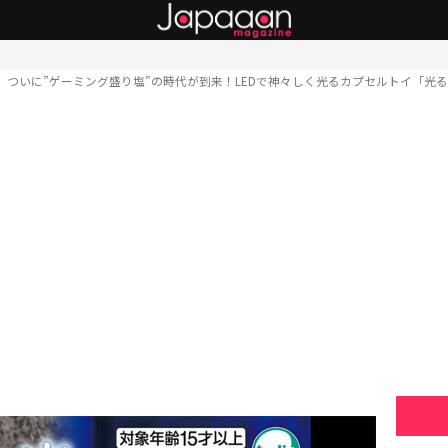
ついに”ゲーミング盛り塩”の時代が到来！LEDで神々しく光るカプセルトイ「光