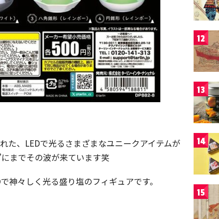
12
13
14
された、LEDで光るさまざまなユニークアイテムが
”にまでその波が来ています笑
Dで神々しく光る盛り塩のフィギュアです。
15