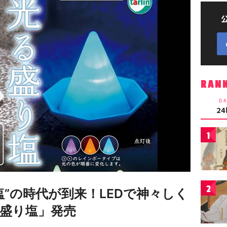
RAN
DA
2
1
2
”の時代が到来！LEDで神々しく
盛り塩」発売