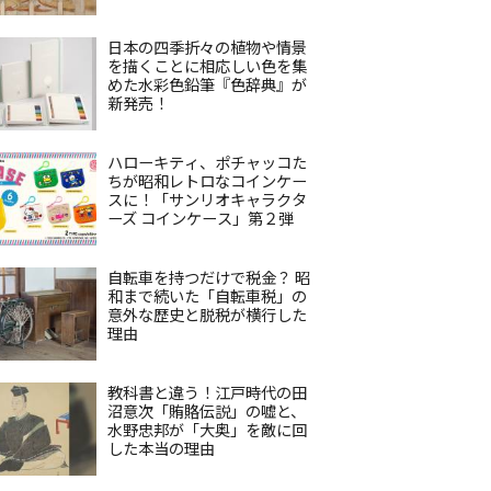
日本の四季折々の植物や情景
を描くことに相応しい色を集
めた水彩色鉛筆『色辞典』が
新発売！
ハローキティ、ポチャッコた
ちが昭和レトロなコインケー
スに！「サンリオキャラクタ
ーズ コインケース」第２弾
自転車を持つだけで税金？ 昭
和まで続いた「自転車税」の
意外な歴史と脱税が横行した
理由
教科書と違う！江戸時代の田
沼意次「賄賂伝説」の嘘と、
水野忠邦が「大奥」を敵に回
した本当の理由