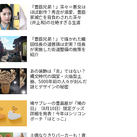
『豊臣兄弟！』茶々＝悪女は
ほぼ創作？秀吉が溺愛、豊臣
家滅亡を背負わされた茶々
(井上和)の壮絶すぎる生涯
『豊臣兄弟！』で描かれた織
田信長の道普請は史実？信長
が実施した街道整備の施策を
紹介
あの装飾は「炎」ではない？
縄文時代の国宝・火焔型土
器、5000年前の人々が刻んだ
謎とデザインの秘密
鳩サブレーの豊島屋が『鳩の
日』（8月10日）限定グッズ
詳細を発表！今年はシリコン
ポーチ「はとっこ」
土偶なりきりパーカーも！青