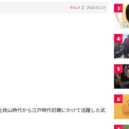
やん×２
2025/01/27
3
4
5
6
土桃山時代から江戸時代初期にかけて活躍した武
。