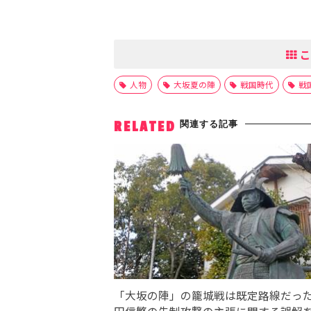
こ
人物
大坂夏の陣
戦国時代
戦
関連する記事
RELATED
「大坂の陣」の籠城戦は既定路線だっ