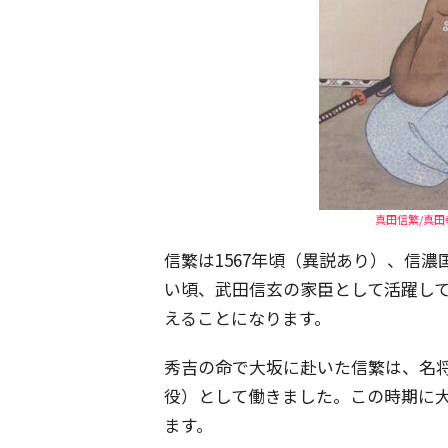
真田信繁/真田
信繁は1567年頃（異説あり）、信
い頃、武田信玄の家臣として活躍し
えることになります。
秀吉の命で大坂に赴いた信繁は、名
役）として働きました。この時期に
ます。