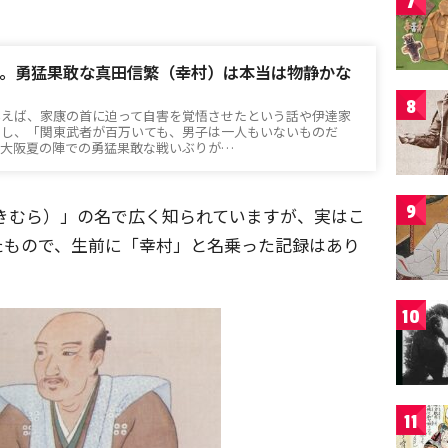
7
。勇猛果敢な真田信繁（幸村）は本当は物静かな
8
いえば、家康の首に迫って自害を覚悟させたという話や伊達家
らし、「関東武者が百万いても、男子は一人もいないものだ
、大阪夏の陣での勇猛果敢な戦いぶりが…
9
きむら）」の名で広く知られていますが、実はこ
たもので、生前に「幸村」と名乗った記録はあり
10
11