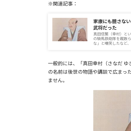
※関連記事：
家康にも臆さない
武将だった
真田信繁（幸村）と
の騎馬鉄砲隊を蹴散
な」と嘲笑したなど
一般的には、「真田幸村（さなだ ゆ
の名前は後世の物語や講談で広まっ
ません。