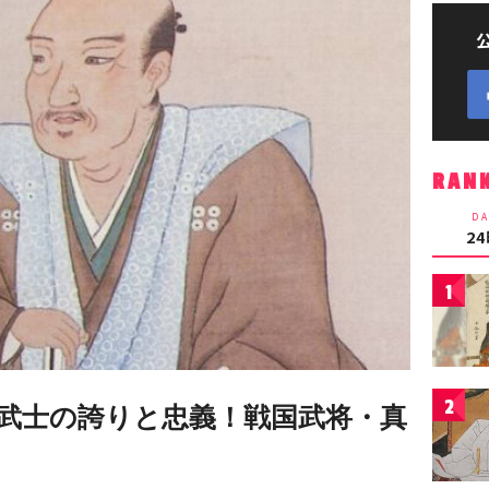
RAN
DA
2
1
2
武士の誇りと忠義！戦国武将・真