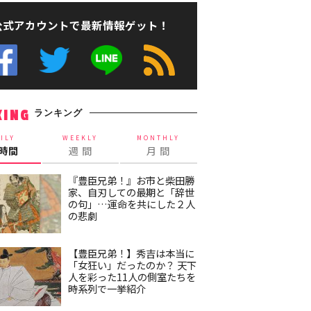
公式アカウントで最新情報ゲット！
ランキング
KING
ILY
WEEKLY
MONTHLY
4時間
週 間
月 間
『豊臣兄弟！』お市と柴田勝
家、自刃しての最期と「辞世
の句」…運命を共にした２人
の悲劇
【豊臣兄弟！】秀吉は本当に
「女狂い」だったのか？ 天下
人を彩った11人の側室たちを
時系列で一挙紹介