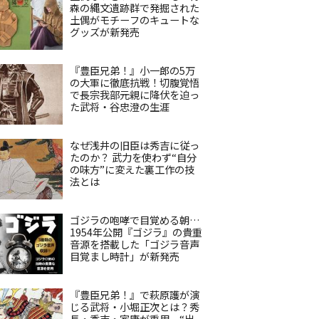
森の縄文遺跡群で発掘された
土偶がモチーフのキュートな
グッズが新発売
『豊臣兄弟！』小一郎の5万
の大軍に徹底抗戦！切腹覚悟
で長宗我部元親に降伏を迫っ
た武将・谷忠澄の生涯
なぜ浅井の旧臣は秀吉に従っ
たのか？ 武力を使わず“自分
の味方”に変えた裏工作の技
法とは
ゴジラの咆哮で目覚める朝…
1954年公開『ゴジラ』の貴重
音源を搭載した「ゴジラ音声
目覚まし時計」が新発売
『豊臣兄弟！』で萩原護が演
じる武将・小堀正次とは？秀
長・秀吉・家康が重用、“出