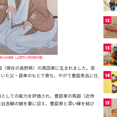
12
13
幸村肖像画 (上田市立博物館所蔵)
濃国（現在の長野県）の真田家に生まれました。若
ていた父・昌幸のもとで育ち、やがて豊臣秀吉に仕
14
将としての能力を評価され、豊臣家の馬廻（近侍
15
大谷吉継の娘を妻に迎え、豊臣家と深い縁を結び