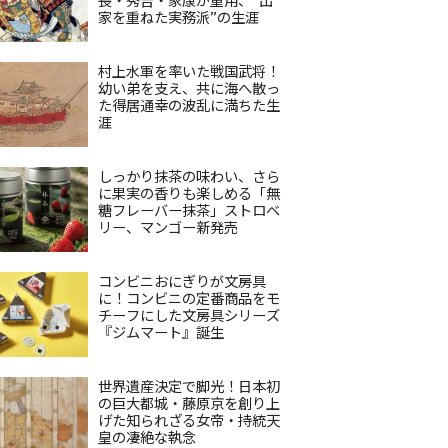
家を重ねた実務派”の生涯
村上水軍を率いた戦国武将！
幼い弟を支え、共に海へ散っ
た得居通幸の波乱に満ちた生
涯
しっかり抹茶の味わい、さら
に果実の香りも楽しめる「無
糖フレーバー抹茶」ストロベ
リー、マンゴー新発売
コンビニおにぎりが文房具
に！コンビニの定番商品をモ
チーフにした文房具シリーズ
『ジムマート』誕生
世界遺産決定で脚光！日本初
の巨大都城・藤原京を創り上
げた知られざる女帝・持統天
皇の凄絶な執念