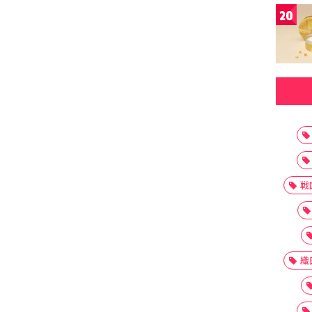
20
戦
織