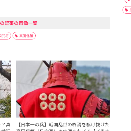
の記事の画像一覧
国武将
真田信繁
た？真
【日本一の兵】戦国乱世の終焉を駆け抜けた