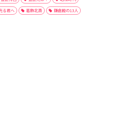
光る君へ
葛飾北斎
鎌倉殿の13人