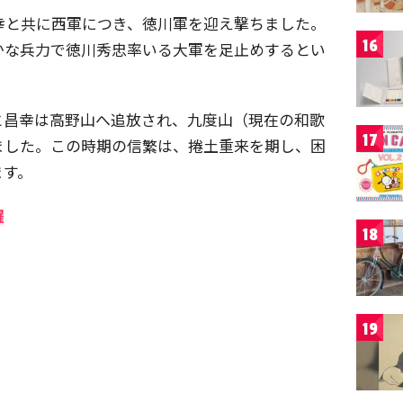
昌幸と共に西軍につき、徳川軍を迎え撃ちました。
16
かな兵力で徳川秀忠率いる大軍を足止めするとい
と昌幸は高野山へ追放され、九度山（現在の和歌
17
ました。この時期の信繁は、捲土重来を期し、困
ます。
躍
18
19