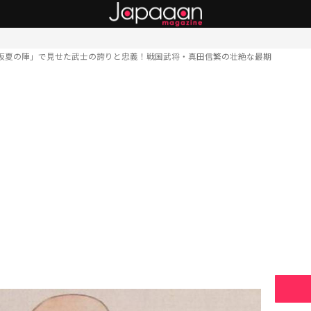
坂夏の陣」で見せた武士の誇りと忠義！戦国武将・真田信繁の壮絶な最期