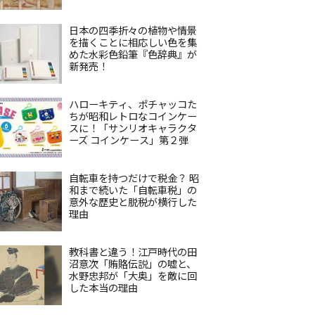
日本の四季折々の植物や情景
を描くことに相応しい色を集
めた水彩色鉛筆『色辞典』が
新発売！
ハローキティ、ポチャッコた
ちが昭和レトロなコインケー
スに！「サンリオキャラクタ
ーズ コインケース」第２弾
自転車を持つだけで税金？ 昭
和まで続いた「自転車税」の
意外な歴史と脱税が横行した
理由
教科書と違う！江戸時代の田
沼意次「賄賂伝説」の嘘と、
水野忠邦が「大奥」を敵に回
した本当の理由