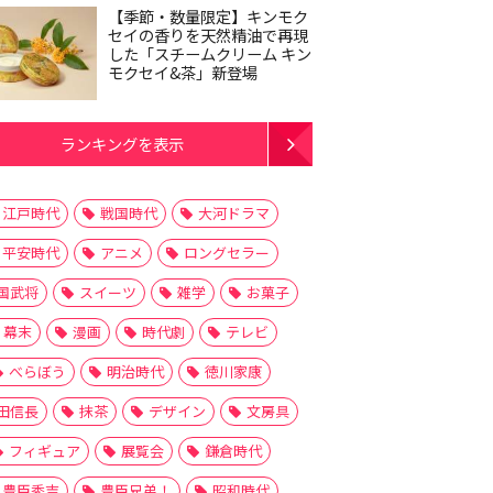
【季節・数量限定】キンモク
セイの香りを天然精油で再現
した「スチームクリーム キン
モクセイ&茶」新登場
ランキングを表示
江戸時代
戦国時代
大河ドラマ
平安時代
アニメ
ロングセラー
国武将
スイーツ
雑学
お菓子
幕末
漫画
時代劇
テレビ
べらぼう
明治時代
徳川家康
田信長
抹茶
デザイン
文房具
フィギュア
展覧会
鎌倉時代
豊臣秀吉
豊臣兄弟！
昭和時代