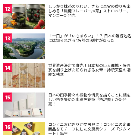
しっかり抹茶の味わい、さらに果実の香りも楽
12
しめる「無糖フレーバー抹茶」ストロベリー、
マンゴー新発売
「一口」が「いもあらい」！？ 日本の難読地名
13
には知られざる“名前の法則”があった
世界遺産決定で脚光！日本初の巨大都城・藤原
14
京を創り上げた知られざる女帝・持統天皇の凄
絶な執念
日本の四季折々の植物や情景を描くことに相応
15
しい色を集めた水彩色鉛筆『色辞典』が新発
売！
コンビニおにぎりが文房具に！コンビニの定番
16
商品をモチーフにした文房具シリーズ『ジムマ
ート』誕生