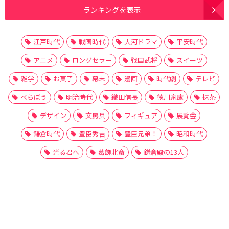
ランキングを表示
江戸時代
戦国時代
大河ドラマ
平安時代
アニメ
ロングセラー
戦国武将
スイーツ
雑学
お菓子
幕末
漫画
時代劇
テレビ
べらぼう
明治時代
織田信長
徳川家康
抹茶
デザイン
文房具
フィギュア
展覧会
鎌倉時代
豊臣秀吉
豊臣兄弟！
昭和時代
光る君へ
葛飾北斎
鎌倉殿の13人