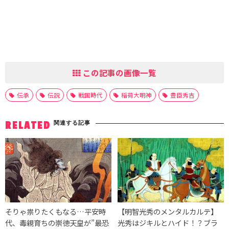
この記事の画像一覧
伝承
伝説
戦国時代
稲荷大明神
豊臣秀吉
関連する記事
RELATED
そりゃ祟りたくもなる…平安時
【明智光秀のメンタルカルテ】
代、毒親育ちの崇徳天皇が”最恐
光秀はジキルとハイド！？ブラ