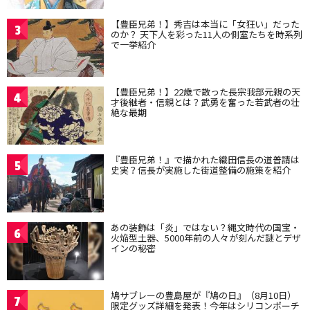
【豊臣兄弟！】秀吉は本当に「女狂い」だった
3
のか？ 天下人を彩った11人の側室たちを時系列
で一挙紹介
【豊臣兄弟！】22歳で散った長宗我部元親の天
4
才後継者・信親とは？武勇を奮った若武者の壮
絶な最期
『豊臣兄弟！』で描かれた織田信長の道普請は
5
史実？信長が実施した街道整備の施策を紹介
あの装飾は「炎」ではない？縄文時代の国宝・
6
火焔型土器、5000年前の人々が刻んだ謎とデザ
インの秘密
鳩サブレーの豊島屋が『鳩の日』（8月10日）
7
限定グッズ詳細を発表！今年はシリコンポーチ