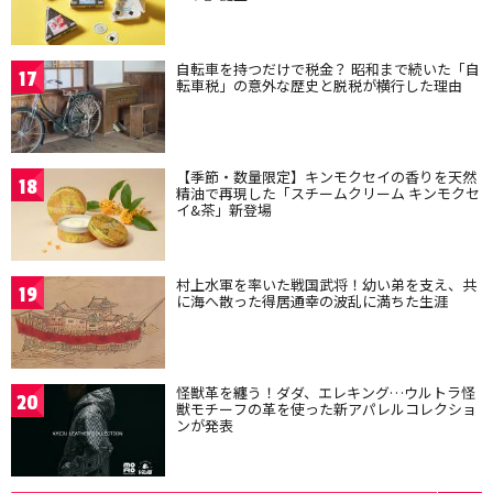
自転車を持つだけで税金？ 昭和まで続いた「自
17
転車税」の意外な歴史と脱税が横行した理由
【季節・数量限定】キンモクセイの香りを天然
18
精油で再現した「スチームクリーム キンモクセ
イ&茶」新登場
村上水軍を率いた戦国武将！幼い弟を支え、共
19
に海へ散った得居通幸の波乱に満ちた生涯
怪獣革を纏う！ダダ、エレキング…ウルトラ怪
20
獣モチーフの革を使った新アパレルコレクショ
ンが発表