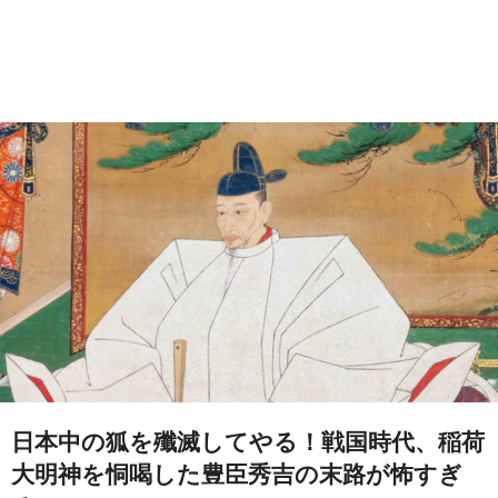
日本中の狐を殲滅してやる！戦国時代、稲荷
大明神を恫喝した豊臣秀吉の末路が怖すぎ