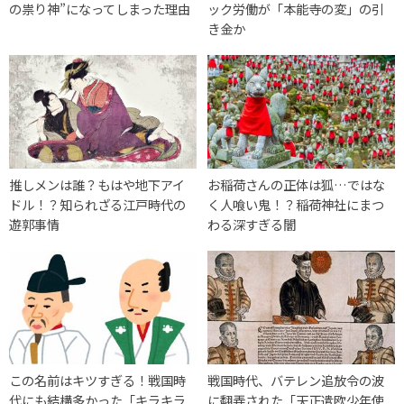
の祟り神”になってしまった理由
ック労働が「本能寺の変」の引
き金か
推しメンは誰？もはや地下アイ
お稲荷さんの正体は狐…ではな
ドル！？知られざる江戸時代の
く人喰い鬼！？稲荷神社にまつ
遊郭事情
わる深すぎる闇
この名前はキツすぎる！戦国時
戦国時代、バテレン追放令の波
代にも結構多かった「キラキラ
に翻弄された「天正遣欧少年使