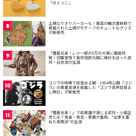
「はとっこ」
土偶なりきりパーカーも！青森の縄文遺跡群で
8
発掘された土偶がモチーフのキュートなグッズ
が新発売
『豊臣兄弟！』小一郎の5万の大軍に徹底抗
9
戦！切腹覚悟で長宗我部元親に降伏を迫った武
将・谷忠澄の生涯
ゴジラの咆哮で目覚める朝…1954年公開『ゴジ
10
ラ』の貴重音源を搭載した「ゴジラ音声目覚ま
し時計」が新発売
『豊臣兄弟！』で萩原護が演じる武将・小堀正
11
次とは？秀長・秀吉・家康が重用、“出家を重
ねた実務派”の生涯