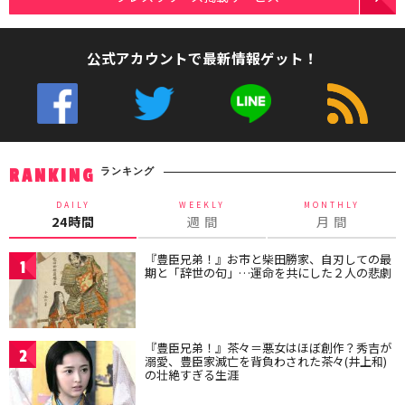
公式アカウントで最新情報ゲット！
ランキング
RANKING
DAILY
WEEKLY
MONTHLY
24時間
週 間
月 間
『豊臣兄弟！』お市と柴田勝家、自刃しての最
1
期と「辞世の句」…運命を共にした２人の悲劇
『豊臣兄弟！』茶々＝悪女はほぼ創作？秀吉が
2
溺愛、豊臣家滅亡を背負わされた茶々(井上和)
の壮絶すぎる生涯